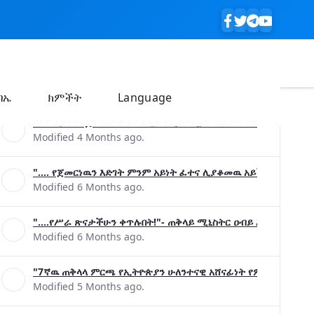
ባኤ
ክምችት
Language
''እኛ እያንዳንዷን ሰከንድ እና ደቂቃ የኢትዮጲያን ብልፅግና በሚያረጋግጡ ጉዳ
Modified 4 Months ago.
".... የጀመርነዉን እድገት ምንም አይነት ፈተና ሊያቆመዉ አይችልም"- ጠቅላ
Modified 6 Months ago.
"....የሥራ ጽናታችሁን ቀጥሉበት!"- ጠቅላይ ሚኒስትር ዐብይ አሕመድ (ዶ/ር
Modified 6 Months ago.
"7ኛዉ ጠቅላላ ምርጫ የኢትዮጵያን ሁለንተናዊ አሸናፊነት የምናረጋግጥበት እንዲ
Modified 5 Months ago.