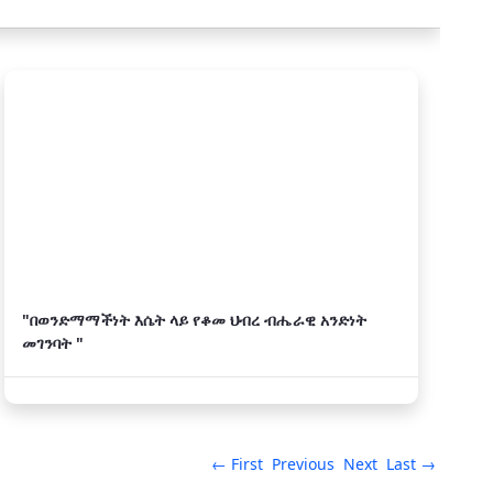
"በወንድማማችነት እሴት ላይ የቆመ ህብረ ብሔራዊ አንድነት
መገንባት "
← First
Previous
Next
Last →