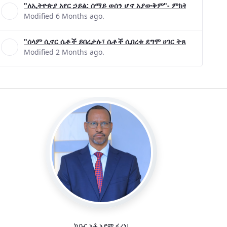
"ለኢትዮጵያ አየር ኃይል: ሰማይ ወሰን ሆኖ አያውቅም"- ምክትል ጠቅላይ ሚኒ
Modified 6 Months ago.
"ሰላም ሲኖር ሴቶች ይበረታሉ፣ ሴቶች ሲበረቱ ደግሞ ሀገር ትጸናለች"- ዶ/ር 
Modified 2 Months ago.
ክቡር አቶ አደም ፋራህ