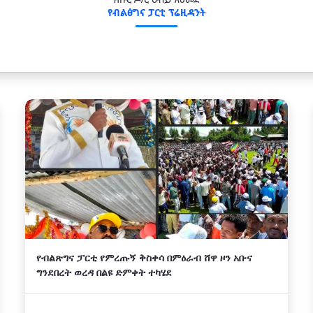
የብልፅግና ፓርቲ ፕሬዚዳንት
የብልጽግና ፓርቲ የምረጡኝ ቅስቀሳ በምዕራብ ሸዋ ዞን አቡና
ግንደበረት ወረዳ በልዩ ድምቀት ተካሄደ