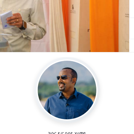
ክቡር ዶ/ር ዐብይ አህመድ