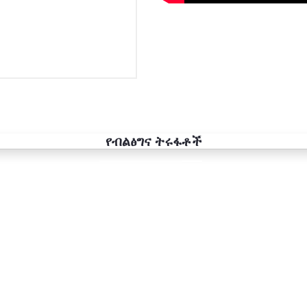
የብልፅግና ትሩፋቶች