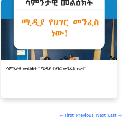
ሳምንታዊ መልዕክት “ሚዲያ የሀገር መንፈስ ነው!”
← First
Previous
Next
Last →