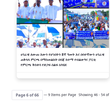
ሀገራዊ ለውጡ እውን የሆነበትን 8ኛ ዓመት እና ሰባተኛውን ሀገራዊ
ጠቅላላ ምርጫ በማስመልከት በሳጃ ከተማ የብልጽግና ፓርቲ
የምርጫ ቅስቀሳ የድጋፍ ሰልፍ አካሄደ
— 9 Items per Page
Showing 46 - 54 of 
Page 6 of 66