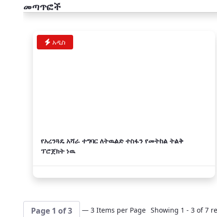
መጣጥፎች
አዲስ
የአረንጓዴ አሻራ ተግባር ለትዉልድ ተስፋን የመትከል ትልቅ
ፕሮጀክት ነዉ
— 3 Items per Page
Showing 1 - 3 of 7 re
Page 1 of 3