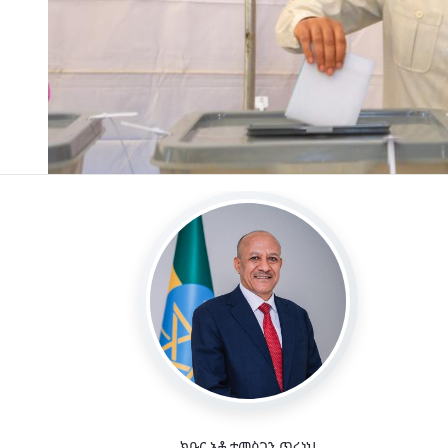
ክቡር አቶ ተመስገን ጥሩነህ