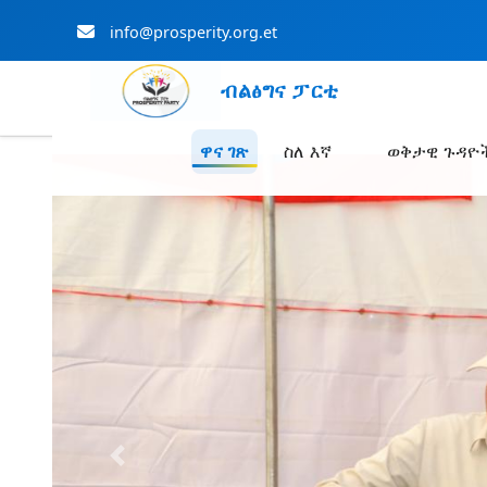
info@prosperity.org.et
ብልፅግና ፓርቲ
ዋና ገጽ
ስለ እኛ
ወቅታዊ ጉዳዮ
Skip to Main Content
Previous