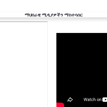
ማህበራዊ ሚዲያዎችን ማስተሳሰር