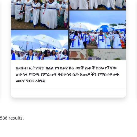
በደቡብ ኢትዮጵያ ክልል የጌዴኦና ኮሬ ዞኖች ሴቶች ክንፍ የ7ኛው
ጠቅላላ ምርጫ የምረጡኝ ቅስቀሳና ሴት እጩዎችን የማስተዋወቅ
መርሃ ግብር አካሄደ
586 results.