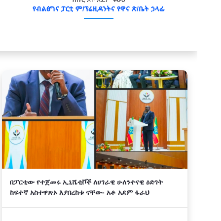
የብልፅግና ፓርቲ ም/ፕሬዚዳንትና የዋና ጽ/ቤት ኃላፊ
በፓርቲው የተጀመሩ ኢኒሼቲቮች ለሀገራዊ ሁለንተናዊ ዕድገት
ከፍተኛ አስተዋጽኦ እያበረከቱ ናቸው- አቶ አደም ፋራህ