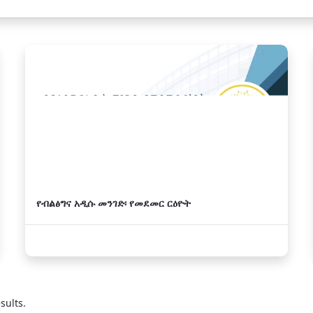
የብልፅግና አዲሱ መንገድ፡ የመደመር ርዕዮት
sults.