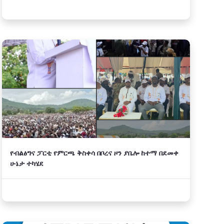
የብልፅግና ፓርቲ የምርጫ ቅስቀሳ በቦረና ዞን ያቤሎ ከተማ በደመቀ
ሁኔታ ተካሄደ