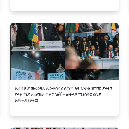
ኢትዮጵያ በአረንጓዴ ኢንዱስትሪ ልማት እና የኃይል ሽግግር ያላትን
የላቀ ሚና አጠናክራ ትቀጥላለች - ጠቅላይ ሚኒስትር ዐቢይ
አሕመድ (ዶ/ር)