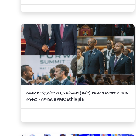
የጠቅላይ ሚኒስትር ዐቢይ አሕመድ (ዶ/ር) የአፍሪካ ፎርዋርድ ጉባኤ
ተሳትፎ - በምስል #PMOEthiopia