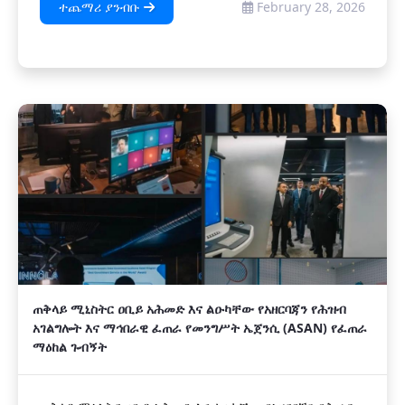
ተጨማሪ ያንብቡ
February 28, 2026
ጠቅላይ ሚኒስትር ዐቢይ አሕመድ እና ልዑካቸው የአዘርባጃን የሕዝብ
አገልግሎት እና ማኅበራዊ ፈጠራ የመንግሥት ኤጀንሲ (ASAN) የፈጠራ
ማዕከል ጉብኝት