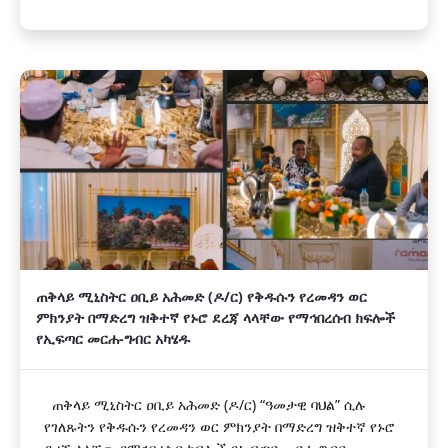
ጠቅላይ ሚኒስትር ዐቢይ አሕመድ (ዶ/ር) የቅዱሱን የረመዳን ወር
ምክንያት በማድረግ ዝቅተኛ የኑሮ ደረጃ ላላቸው የማኅበረሰብ ክፍሎች
የኢፍጣር መርሐ-ግብር አካሄዱ
ጠቅላይ ሚኒስትር ዐቢይ አሕመድ (ዶ/ር) “ዓመታዊ ባህል” ሲሉ
የገለጹትን የቅዱሱን የረመዳን ወር ምክንያት በማድረግ ዝቅተኛ የኑሮ