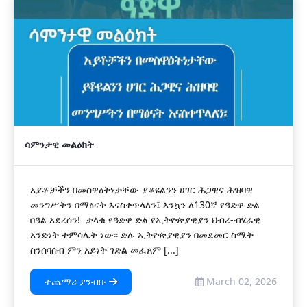
ሳምንታዊ መልዕክት
አያቶቻችን በመስዋዕትነታቸው ያቆዩልንን ሀገር ሕጋዊና ሕዝባዊ
መንግሥትን በማፅናት እናስቀጥላለን፤ እንኳን ለ130ኛ የዓድዋ ድል
በዓል አደረሰን! ታላቁ የዓድዋ ድል የኢትዮጵያዊያን ህብረ-ብሄራዊ
አንድነት ተምሳሌት ነው፡፡ ድሉ ኢትዮጵያዊያን በመደመር ስሜት
ስንሰባሰብ ምን አይነት ገድል መፈጸም [...]
ተጨማሪ ያንብቡ
March 02, 2026