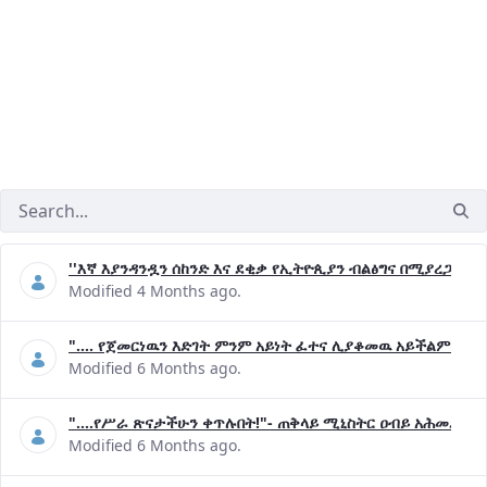
''እኛ እያንዳንዷን ሰከንድ እና ደቂቃ የኢትዮጲያን ብልፅግና በሚያረጋግጡ 
Modified 4 Months ago.
".... የጀመርነዉን እድገት ምንም አይነት ፈተና ሊያቆመዉ አይችልም"- ጠ
Modified 6 Months ago.
"....የሥራ ጽናታችሁን ቀጥሉበት!"- ጠቅላይ ሚኒስትር ዐብይ አሕመድ (ዶ
Modified 6 Months ago.