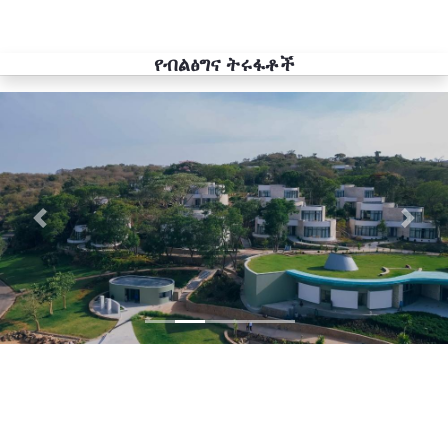
የብልፅግና ትሩፋቶች
Previous
Next