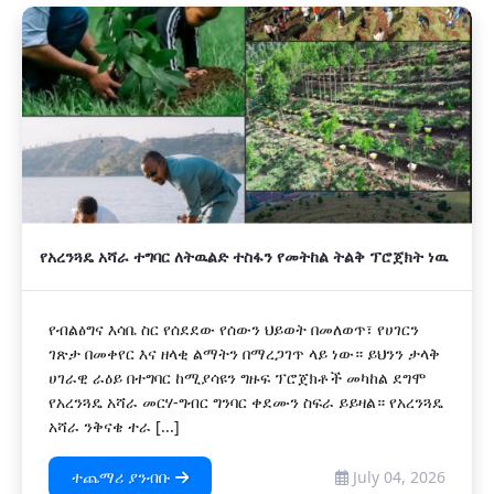
አዲስ
የአረንጓዴ አሻራ ተግባር ለትዉልድ ተስፋን የመትከል ትልቅ ፕሮጀክት ነዉ
የብልፅግና እሳቤ ስር የሰደደው የሰውን ህይወት በመለወጥ፣ የሀገርን
ገጽታ በመቀየር እና ዘላቂ ልማትን በማረጋገጥ ላይ ነው። ይህንን ታላቅ
ሀገራዊ ራዕይ በተግባር ከሚያሳዩን ግዙፍ ፕሮጀክቶች መካከል ደግሞ
የአረንጓዴ አሻራ መርሃ-ግብር ግንባር ቀደሙን ስፍራ ይይዛል። የአረንጓዴ
አሻራ ንቅናቄ ተራ [...]
ተጨማሪ ያንብቡ
July 04, 2026