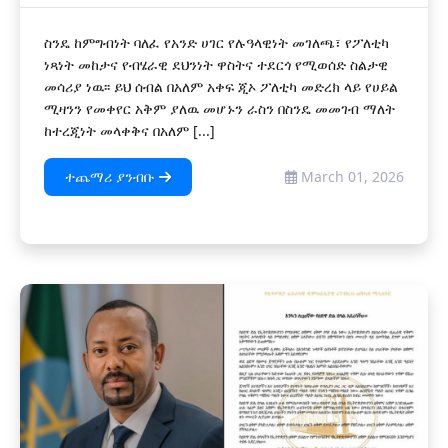
ስንዴ ከምግብነት ባለፈ የአንድ ሀገር የሉዓላዊነት መገለጫ፣ የፖለቲካ
ነጻነት መከታና የብሄራዊ ደህንነት ዋስትና ተደርጎ የሚወሰድ ስልታዊ
መሳሪያ ነዉ፡፡ ይህ ሰብል በአለም አቀፍ ጂኦ ፖለቲካ መድረክ ላይ የሀይል
ሚዛንን የመቀየር አቅም ያለዉ መሆኑን ራስን በስንዴ መመገብ ማለት
ከተረጂነት መላቀቅና በአለም [...]
ተጨማሪ ያንብቡ
March 01, 2026