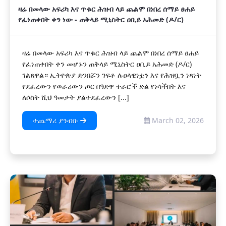
ዛሬ በመላው አፍሪካ እና ጥቁር ሕዝብ ላይ ጨልሞ በነበረ ሰማይ ፀሐይ
የፈነጠቀበት ቀን ነው - ጠቅላይ ሚኒስትር ዐቢይ አሕመድ (ዶ/ር)
ዛሬ በመላው አፍሪካ እና ጥቁር ሕዝብ ላይ ጨልሞ በነበረ ሰማይ ፀሐይ
የፈነጠቀበት ቀን መሆኑን ጠቅላይ ሚኒስትር ዐቢይ አሕመድ (ዶ/ር)
ገልጸዋል። ኢትዮጵያ ድንበሯን ገፍቶ ሉዐላዊነቷን እና የሕዝቧን ነጻነት
የደፈረውን የወራሪውን ጦር በዓድዋ ተራሮች ድል የነሳችበት እና
ለሶስት ሺህ ዓመታት ያልተደፈረውን [...]
ተጨማሪ ያንብቡ
March 02, 2026