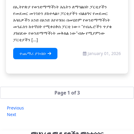
በኢትዮጵያ የወንድማማችነት እሴትን ለማጎልበት ፓርቲያችን
የመደመር መንገድን ይከተላል፡፡ ፓርቲያችን ብልፅግና የመደመር
እሳቤዎችን አንድ በአንድ እየተገበሩ በመሄድም የወንድማማችነት
መንፈስን ከተኛበት የሚቀሰቅስ ፓርቲ ነው። "የብሔሮችን ጥያቄ
ያከበደው የወንድማማችነት መቅለል ነው"ብሎ የሚያምነው
ፓርቲያችን [...]
ተጨማሪ ያንብቡ
January 01, 2026
Page 1 of 3
Previous
Next
ማህበራዊ ሚዲያዎችን ማስተሳሰር