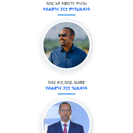
ክቡር አቶ ተመስገን ጥሩነህ
የብልፅግና ፓርቲ ም/ፕሬዚዳንት
ክቡር ዶ/ር ዐብይ አህመድ
የብልፅግና ፓርቲ ፕሬዚዳንት