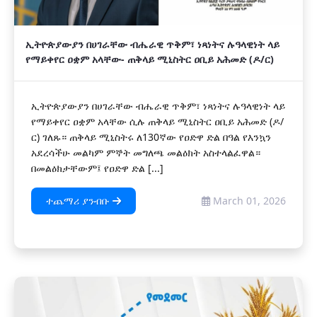
ኢትዮጵያውያን በሀገራቸው ብሔራዊ ጥቅም፣ ነጻነትና ሉዓላዊነት ላይ
የማይቀየር ዐቋም አላቸው- ጠቅላይ ሚኒስትር ዐቢይ አሕመድ (ዶ/ር)
ኢትዮጵያውያን በሀገራቸው ብሔራዊ ጥቅም፣ ነጻነትና ሉዓላዊነት ላይ
የማይቀየር ዐቋም አላቸው ሲሉ ጠቅላይ ሚኒስትር ዐቢይ አሕመድ (ዶ/
ር) ገለጹ። ጠቅላይ ሚኒስትሩ ለ130ኛው የዐድዋ ድል በዓል የእንኳን
አደረሳችሁ መልካም ምኞት መግለጫ መልዕክት አስተላልፈዋል።
በመልዕክታቸውም፤ የዐድዋ ድል [...]
ተጨማሪ ያንብቡ
March 01, 2026