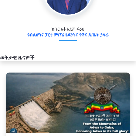
ክቡር አቶ አደም ፋራህ
የብልፅግና ፓርቲ ም/ፕሬዚዳንትና የዋና ጽ/ቤት ኃላፊ
ወቅታዊ ዜናዎች
አዲስ