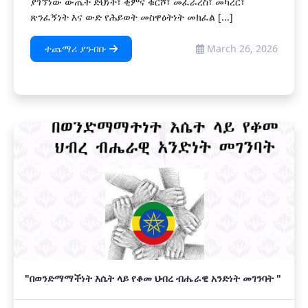
ያገኘነው ውጤት ድህነት፣ ቂምና ቁርሾ፣ መፈራረስ፣ መካረር፣
ጽንፈኝነት እና ውድ የሕይወት መስዋዕትነት መክፈል [...]
ተጨማሪ ያንብቡ
March 26, 2026
"በወንድማማችነት እሴት ላይ የቆመ ህብረ ብሔራዊ አንድነት መገንባት "