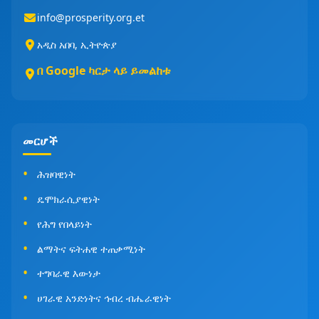
info@prosperity.org.et
አዲስ አበባ, ኢትዮጵያ
በ Google ካርታ ላይ ይመልከቱ
መርሆች
ሕዝባዊነት
ዴሞክራሲያዊነት
የሕግ የበላይነት
ልማትና ፍትሐዊ ተጠቃሚነት
ተግባራዊ እውነታ
ሀገራዊ አንድነትና ኅብረ ብሔራዊነት