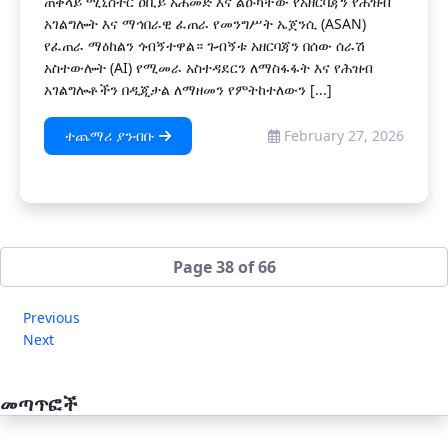
ጠቅላይ ሚኒስትር ዐቢይ አሕመድ እና ልዑካቸው የአዘርባጃን የሕዝብ
አገልግሎት እና ማኅበራዊ ፈጠራ የመንግሥት ኤጀንሲ (ASAN)
የፈጠራ ማዕከልን ጎብኝተዋል። ጉብኝቱ አዘርባጃን በሰው ሰራሽ
አስተውሎት (AI) የሚመራ አስተዳደርን ለማስፋፋት እና የሕዝብ
አገልግሎቶችን በዲጂታል ለማዘመን የምትከተለውን [...]
ተጨማሪ ያንብቡ
February 27, 2026
Page 38 of 66
Previous
Next
መጣጥፎች