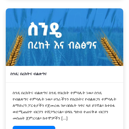
ስንዴ: በረከትና ብልጽግና
ስንዴ በረከትና ብልጽግና ስንዴ የበረከት ተምሳሌት ነዉ፡፡ ስንዴ
የብልጽግና ተምሳሌት ነዉ፡፡ ሀገራችንን የበረከትና የብልጽጋነ ተምሳሌት
ለማድረግ ፓርቲያችን የጀመረዉ ጉዞ በስኬት ጎዳና ላይ ይገኛል፡፡ ከተስፋ
ወደሚጨበጥ ብርሃን ተሸጋግረናል፡፡ ህዳሴ ግድብ ተጠናቅቆ ብርሃን
መስጠት ጀምረናል፡፡ ከተሞቻችን [...]