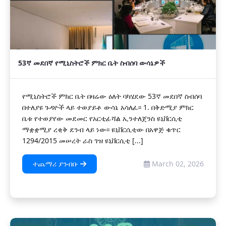
53ኛ መደበኛ የሚኒስትሮች ምክር ቤት ስብሰባ ውሳኔዎች
የሚኒስትሮች ምክር ቤት በዛሬው ዕለት ባካሄደው 53ኛ መደበኛ ስብሰባ
በተለያዩ ጉዳዮች ላይ ተወያይቶ ውሳኔ አሳለፈ፡፡ 1. በቅድሚያ ምክር
ቤቱ የተወያየው መደመር የአርቲፊሻል ኢንተለጀንስ ዩኒቨርሲቲ
ማቋቋሚያ ረቂቅ ደንብ ላይ ነው፡፡ ዩኒቨርሲቲው በአዋጅ ቁጥር
1294/2015 መሠረት ራስ ገዝ ዩኒቨርሲቲ [...]
ተጨማሪ ያንብቡ
March 02, 2026