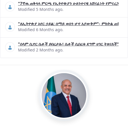
"7ኛዉ ጠቅላላ ምርጫ የኢትዮጵያን ሁለንተናዊ አሸናፊነት የምናረጋግጥበት እ
Modified 5 Months ago.
"ለኢትዮጵያ አየር ኃይል: ሰማይ ወሰን ሆኖ አያውቅም"- ምክትል ጠቅላይ 
Modified 6 Months ago.
"ሰላም ሲኖር ሴቶች ይበረታሉ፣ ሴቶች ሲበረቱ ደግሞ ሀገር ትጸናለች"- ዶ/
Modified 2 Months ago.