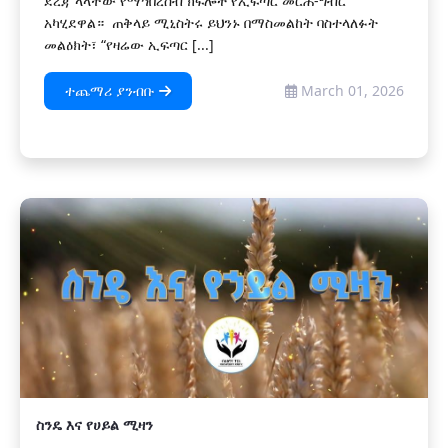
ደረጃ ላላቸው የማኅበረሰብ ክፍሎች የኢፍጣር መርሐ-ግብር
አካሂደዋል። ጠቅላይ ሚኒስትሩ ይህንኑ በማስመልከት ባስተላለፉት
መልዕክት፣ “የዛሬው ኢፍጣር [...]
ተጨማሪ ያንብቡ
March 01, 2026
ስንዴ እና የሀይል ሚዛን