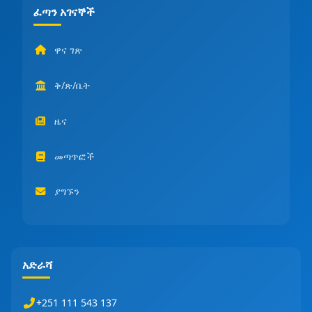
ፈጣን አገናኞች
ዋና ገጽ
ቅ/ጽ/ቤት
ዜና
መጣጥፎች
ያግኙን
አድራሻ
+251 111 543 137