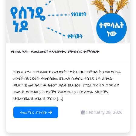
የስንዴ ነዶ፡- የመደመር፣ የአንድነትና የትብብር ተምሳሌት
የስንዴ ነዶ፡- የመደመር፣ የአንድነትና የትብብር ተምሳሌት ነዉ፡፡ የስንዴ
ዘንጎች በአንድነት ተሰብስበዉ በገመድ ሲታሰሩ የስንዴ ነዶ ይባላል፡፡
ይህም በነጠላ ካላቸዉ አቅም ይልቅ በህብረት የሚፈጥሩትን ጥንካሬና
ዉጤት ያሳያል፡፡ ፓርቲያችን የመደመር ፓርቲ አቃፊ አካታችና
ህብረብሄራዊ ሀገራዊ ፓርቲ [...]
ተጨማሪ ያንብቡ
February 28, 2026