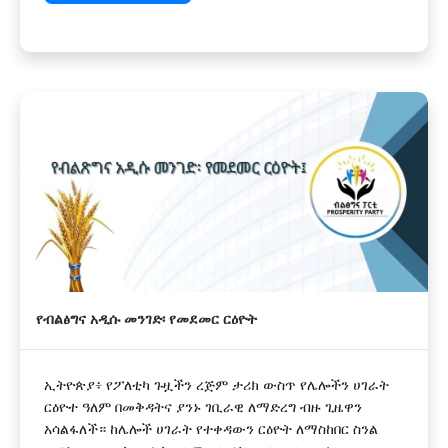
የብልፅግና አዲሱ መንገድ፡ የመደመር ርዕዮት
ኢትዮጵያ፥ የፖለቲካ ጉዟችን ረጅም ታሪክ ውስጥ የሌሎችን ሀገራት
ርዕዮተ ዓለም በመቅዳትና ያንኑ ገቢራዊ ለማድረግ ብዙ ጊዜዋን
አሳልፋለች። ከሌሎች ሀገራት የተቀዳውን ርዕዮት ለማስከበር ስንል