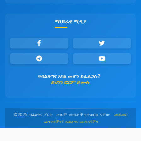
ማህበራዊ ሚዲያ
የብልጽግና አባል መሆን ይፈልጋሉ?
ይህንን ፎርም ይሙሉ
©2025 ብልፅግና ፓርቲ ሁሉም መብቶች የተጠበቁ ናቸው
መደመር
መንገዳችን፤ ብልፅግና መዳረሻችን