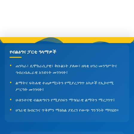
የብልፅግና ፓርቲ ዓላማዎች
ጠንካራ፣ ዴሞክራሲያዊ፣ ቅቡልነት ያለው፣ ዘላቂ ሀገረ-መንግሥትና
ኅብረብሔራዊ አንድነት መገንባት፤
ልማትና ፍትሐዊ ተጠቃሚነትን የሚያረጋግጥ አካታች የኢኮኖሚ
ሥርዓት መገንባት፤
ሁለንተናዊ ብልጽግናን የሚያሰፍን ማኅበራዊ ልማትን ማረጋገጥ፤
ሀገራዊ ክብርንና ጥቅምን ማዕከል ያደረገ የውጭ ግንኙነት ማካሄድ፡፡