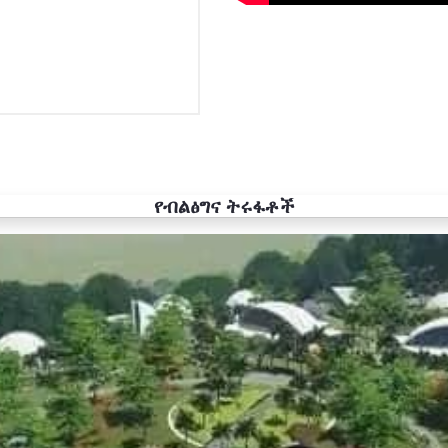
የብልፅግና ትሩፋቶች