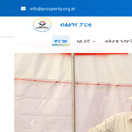
info@prosperity.org.et
ብልፅግና ፓርቲ
ዋና ገጽ
ስለ እኛ
ወቅታዊ ጉዳዮ
Skip to Main Content
Previous