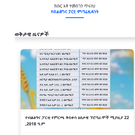
ክቡር አቶ ተመስገን ጥሩነህ
የብልፅግና ፓርቲ ም/ፕሬዚዳንት
ወቅታዊ ዜናዎች
አዲስ
የብልፅግና ፓርቲ የምርጫ ቅስቀሳ ዕለታዊ ኘሮግራሞች ሚያዚያ 22
,2018 ዓ.ም