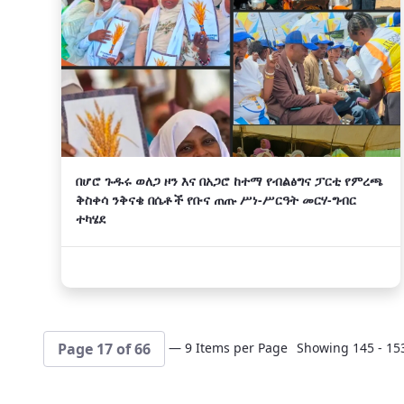
በሆሮ ጉዱሩ ወለጋ ዞን እና በአጋሮ ከተማ የብልፅግና ፓርቲ የምረጫ
ቅስቀሳ ንቅናቄ በሴቶች የቡና ጠጡ ሥነ-ሥርዓት መርሃ-ግብር
ተካሄደ
— 9 Items per Page
Showing 145 - 153
Page 17 of 66