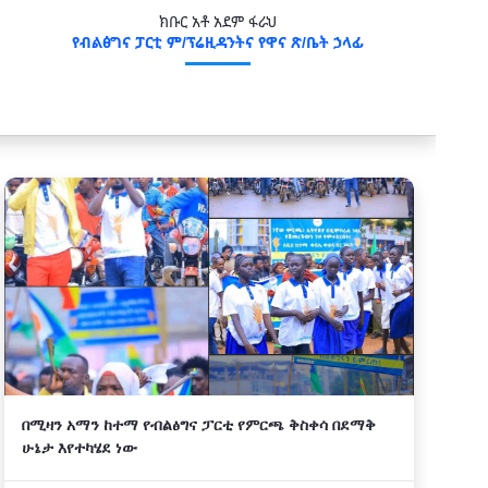
ክቡር አቶ አደም ፋራህ
የብልፅግና ፓርቲ ም/ፕሬዚዳንትና የዋና ጽ/ቤት ኃላፊ
በሚዛን አማን ከተማ የብልፅግና ፓርቲ የምርጫ ቅስቀሳ በደማቅ
ሁኔታ እየተካሄደ ነው