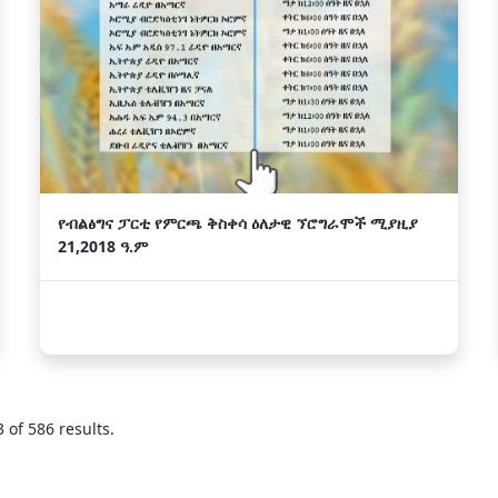
የብልፅግና ፓርቲ የምርጫ ቅስቀሳ ዕለታዊ ኘሮግራሞች ሚያዚያ
21,2018 ዓ.ም
 of 586 results.