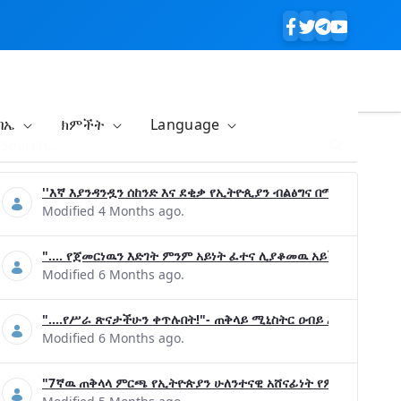
ባኤ
ክምችት
Language
''እኛ እያንዳንዷን ሰከንድ እና ደቂቃ የኢትዮጲያን ብልፅግና በሚያረጋግጡ ጉዳ
Modified 4 Months ago.
".... የጀመርነዉን እድገት ምንም አይነት ፈተና ሊያቆመዉ አይችልም"- ጠቅላ
Modified 6 Months ago.
"....የሥራ ጽናታችሁን ቀጥሉበት!"- ጠቅላይ ሚኒስትር ዐብይ አሕመድ (ዶ/ር
Modified 6 Months ago.
"7ኛዉ ጠቅላላ ምርጫ የኢትዮጵያን ሁለንተናዊ አሸናፊነት የምናረጋግጥበት እንዲ