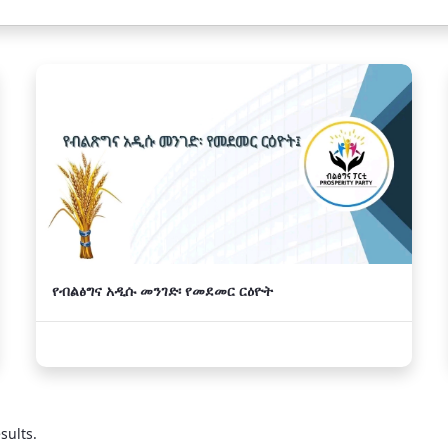
የብልፅግና አዲሱ መንገድ፡ የመደመር ርዕዮት
sults.