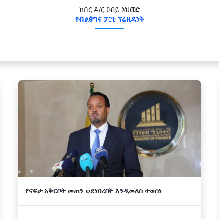
ክቡር ዶ/ር ዐብይ አህመድ
የብልፅግና ፓርቲ ፕሬዚዳንት
የናፍታ አቅርቦት መጠን ወደነበረበት እንዲመለስ ተወሰነ