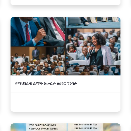
የማህበራዊ ልማት እመርታ ለሀገር ግንባታ