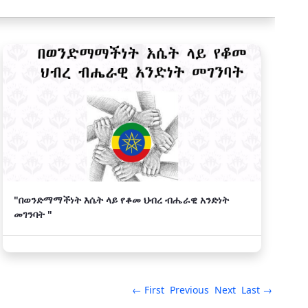
"በወንድማማችነት እሴት ላይ የቆመ ህብረ ብሔራዊ አንድነት
መገንባት "
← First
Previous
Next
Last →