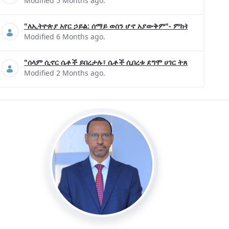
Modified 5 Months ago.
"ለኢትዮጵያ አየር ኃይል: ሰማይ ወሰን ሆኖ አያውቅም"- ምክትል ጠቅላይ ሚኒ
Modified 6 Months ago.
"ሰላም ሲኖር ሴቶች ይበረታሉ፣ ሴቶች ሲበረቱ ደግሞ ሀገር ትጸናለች"- ዶ/ር 
Modified 2 Months ago.