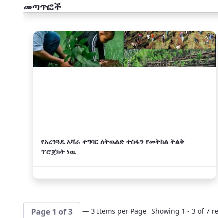
መጣጥፎች
አዲስ
የአረንጓዴ አሻራ ተግባር ለትዉልድ ተስፋን የመትከል ትልቅ
ፕሮጀክት ነዉ
— 3 Items per Page
Showing 1 - 3 of 7 re
Page 1 of 3