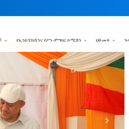
ች
የኢንስፔክሽንና የሥነ-ምግባር ኮሚሽን
ህትመት
ጉ
Next