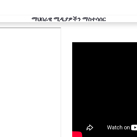
ማህበራዊ ሚዲያዎችን ማስተሳሰር