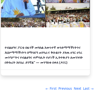
የብልፅግና ፓርቲ በዜጎች መካከል እውነተኛ ወንድማማችነትንና
እህታማማችነትን በማሳደግ ጠንካራና ቅቡልነት ያለዉ ሀገር ሀገረ
መንግሥትና የብልፅግና ተምሳሌት የሆነች ኢትዮጵያን ለመገንባት
በትኩረት እየሰራ ይገኛል” — መንግስቱ በቀለ (ዶ/ር)
← First
Previous
Next
Last →