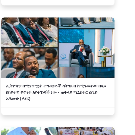
ኢትዮጵያ በሚገጥሟት ተግዳሮቶች ሳትገደብ ከሚገመተው በላይ
በከፍተኛ ፍጥነት እየተገነባች ነው - ጠቅላይ ሚኒስትር ዐቢይ
አሕመድ (ዶ/ር)