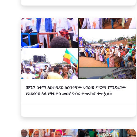
በቦንጋ ከተማ አስተዳደር ለሰባተኛው ሀገራዊ ምርጫ የሚደረገው
የአደባባይ ላይ የቅስቀሳ መርሃ ግብር ተጠናክሮ ቀጥሏል።