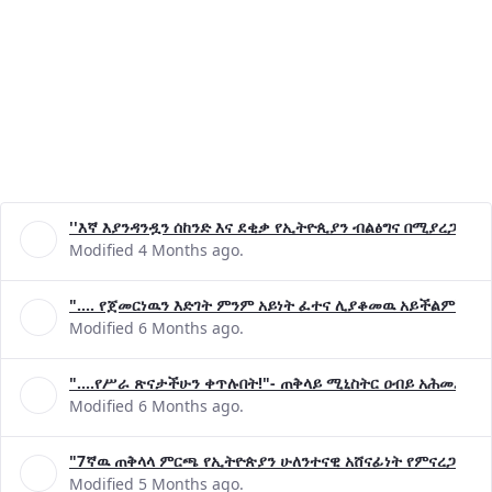
''እኛ እያንዳንዷን ሰከንድ እና ደቂቃ የኢትዮጲያን ብልፅግና በሚያረጋግጡ 
Modified 4 Months ago.
".... የጀመርነዉን እድገት ምንም አይነት ፈተና ሊያቆመዉ አይችልም"- ጠ
Modified 6 Months ago.
"....የሥራ ጽናታችሁን ቀጥሉበት!"- ጠቅላይ ሚኒስትር ዐብይ አሕመድ (ዶ
Modified 6 Months ago.
"7ኛዉ ጠቅላላ ምርጫ የኢትዮጵያን ሁለንተናዊ አሸናፊነት የምናረጋግጥበት እ
Modified 5 Months ago.