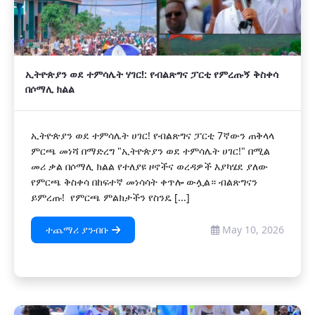
ኢትዮጵያን ወደ ተምሳሌት ሃገር!: የብልጽግና ፓርቲ የምረጡኝ ቅስቀሳ
በሶማሊ ክልል
ኢትዮጵያን ወደ ተምሳሌት ሀገር! የብልጽግና ፓርቲ 7ኛውን ጠቅላላ
ምርጫ መነሻ በማድረግ "ኢትዮጵያን ወደ ተምሳሌት ሀገር!" በሚል
መሪ ቃል በሶማሊ ክልል የተለያዩ ዞኖችና ወረዳዎች እያካሄደ ያለው
የምርጫ ቅስቀሳ በከፍተኛ መነሳሳት ቀጥሎ ውሏል። ብልጽግናን
ይምረጡ! የምርጫ ምልክታችን የስንዴ [...]
ተጨማሪ ያንብቡ
May 10, 2026