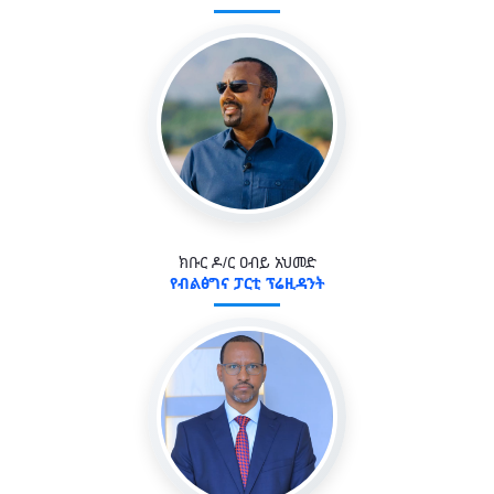
ክቡር ዶ/ር ዐብይ አህመድ
የብልፅግና ፓርቲ ፕሬዚዳንት