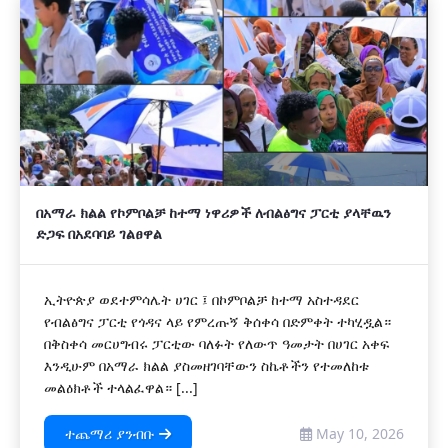
በአማራ ክልል የኮምቦልቻ ከተማ ነዋሪዎች ለብልፅግና ፓርቲ ያላቸዉን
ድጋፍ በአደባባይ ገልፀዋል
ኢትዮጵያ ወደተምሳሌት ሀገር ፤ በኮምቦልቻ ከተማ አስተዳደር
የብልፅግና ፓርቲ የጎዳና ላይ የምረጡኝ ቅሰቀሳ በድምቀት ተካሂዷል።
በቅስቀሳ መርሀግብሩ ፓርቲው ባለፉት የለውጥ ዓመታት በሀገር አቀፍ
እንዲሁም በአማራ ክልል ያስመዘገባቸውን ስኬቶችን የተመለከቱ
መልዕክቶች ተላልፈዋል። [...]
ተጨማሪ ያንብቡ
May 10, 2026