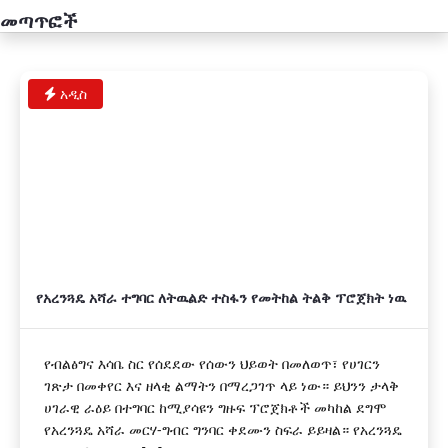
መጣጥፎች
አዲስ
የአረንጓዴ አሻራ ተግባር ለትዉልድ ተስፋን የመትከል ትልቅ ፕሮጀክት ነዉ
የብልፅግና እሳቤ ስር የሰደደው የሰውን ህይወት በመለወጥ፣ የሀገርን
ገጽታ በመቀየር እና ዘላቂ ልማትን በማረጋገጥ ላይ ነው። ይህንን ታላቅ
ሀገራዊ ራዕይ በተግባር ከሚያሳዩን ግዙፍ ፕሮጀክቶች መካከል ደግሞ
የአረንጓዴ አሻራ መርሃ-ግብር ግንባር ቀደሙን ስፍራ ይይዛል። የአረንጓዴ