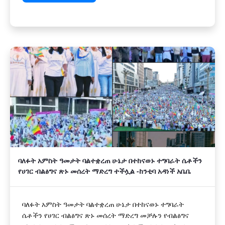
ባለፉት አምስት ዓመታት ባልተቋረጠ ሁኔታ በተከናወኑ ተግባራት ሴቶችን
የሀገር ብልፅግና ጽኑ መሰረት ማድረግ ተችሏል -ከንቲባ አዳነች አቤቤ
ባለፉት አምስት ዓመታት ባልተቋረጠ ሁኔታ በተከናወኑ ተግባራት
ሴቶችን የሀገር ብልፅግና ጽኑ መሰረት ማድረግ መቻሉን የብልፅግና