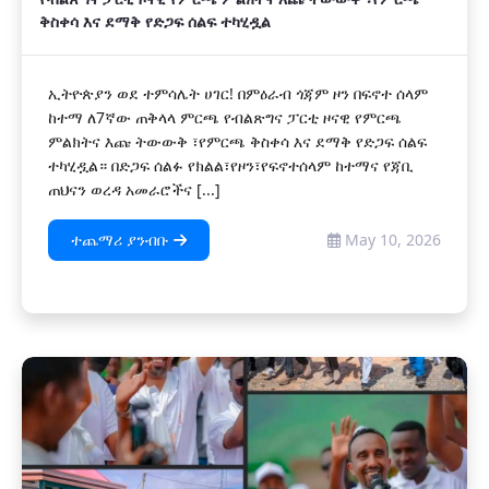
ቅስቀሳ እና ደማቅ የድጋፍ ሰልፍ ተካሂዷል
ኢትዮጵያን ወደ ተምሳሌት ሀገር! በምዕራብ ጎጃም ዞን በፍኖተ ሰላም
ከተማ ለ7ኛው ጠቅላላ ምርጫ የብልጽግና ፓርቲ ዞናዊ የምርጫ
ምልክትና እጩ ትውውቅ ፣የምርጫ ቅስቀሳ እና ደማቅ የድጋፍ ሰልፍ
ተካሂዷል። በድጋፍ ሰልፉ የክልል፣የዞን፣የፍኖተሰላም ከተማና የጃቢ
ጠህናን ወረዳ አመራሮችና [...]
ተጨማሪ ያንብቡ
May 10, 2026