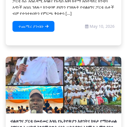
ፓርቲ ስራ አስፈጻሚ አባልና የአዲስ አበባ ከተማ አስተዳደር ከንቲባ
አዳነች አቤቤ ገለጹ። ከንቲባዋ ይህንን የገለጹት የብልፅግና ፓርቲ ሴቶች
ብቻ የተሳተፉበትን የምርጫ ቅስቀሳ [...]
ተጨማሪ ያንብቡ
May 10, 2026
ብልጽግና ፓርቲ በመደመር እሳቤ የኢትዮጵያን እድገትና ከፍታ የማስቀጠል
ተግባሩን አጠናክሮ እንደሚቀጥል ርዕሰ መስተዳድር አለሚቱ ኡሞድ ገለፁ