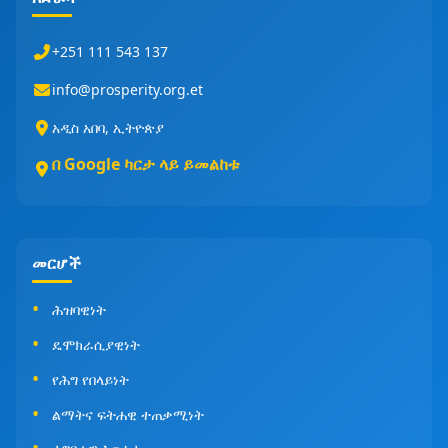
+251 111 543 137
info@prosperity.org.et
አዲስ አበባ, ኢትዮጵያ
በ Google ካርታ ላይ ይመልከቱ
መርሆች
ሕዝባዊነት
ዴሞክራሲያዊነት
የሕግ የበላይነት
ልማትና ፍትሐዊ ተጠቃሚነት