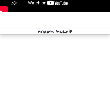
የብልፅግና ትሩፋቶች
Previous
Next