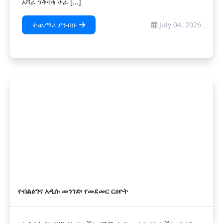
አሻራ ንቅናቄ ተራ [...]
ተጨማሪ ያንብቡ
July 04, 2026
የብልፅግና አዲሱ መንገድ፡ የመደመር ርዕዮት