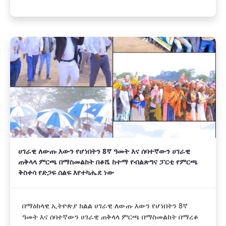
ሀገራዊ ለውጡ እውን የሆነበትን 8ኛ ዓመት እና ሰባተኛውን ሀገራዊ
ጠቅላላ ምርጫ በማስመልከት በቆሼ ከተማ የብልጽግና ፓርቲ የምርጫ
ቅስቀሳ የድጋፍ ሰልፍ እየተካሔደ ነው
በማዕከላዊ ኢትዮጵያ ክልል ሀገራዊ ለውጡ እውን የሆነበትን 8ኛ
ዓመት እና ሰባተኛውን ሀገራዊ ጠቅላላ ምርጫ በማስመልከት በማረቆ