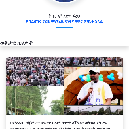
ክቡር አቶ አደም ፋራህ
የብልፅግና ፓርቲ ም/ፕሬዚዳንትና የዋና ጽ/ቤት ኃላፊ
ወቅታዊ ዜናዎች
አዲስ
በምዕራብ ጎጃም ዞን በፍኖተ ሰላም ከተማ ለ7ኛው ጠቅላላ ምርጫ
የብልጽግና ፓርቲ ዞናዊ የምርጫ ምልክትና እጩ ትውውቅ ፣የምርጫ