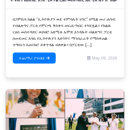
በጋምቤላ ክልል "ኢትዮጵያን ወደ ተምሳሌት ሀገር" በሚል መሪ ሐሳብ
የብልጽግና ፓርቲ የምርጫ ቅስቀሳ መርሐ-ግብር ተካሂዷል። የክልሉ
ርዕሰ መስተዳድር ወይዘሮ አለሚቱ ኡሞድ እንዳሉት ብልጽግና ፓርቲ
በመደመር እሳቤ የኢትዮጵያን እድገትና ማንሰራራት የማስቀጠል
ተግባሩን አጠናክሮ ይቀጥላል ብለዋል። በፓርቲው [...]
ተጨማሪ ያንብቡ
May 09, 2026