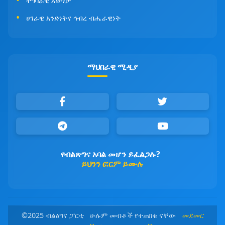
ተግባራዊ እውነታ
ሀገራዊ አንድነትና ኅብረ ብሔራዊነት
ማህበራዊ ሚዲያ
የብልጽግና አባል መሆን ይፈልጋሉ?
ይህንን ፎርም ይሙሉ
©2025 ብልፅግና ፓርቲ ሁሉም መብቶች የተጠበቁ ናቸው
መደመር