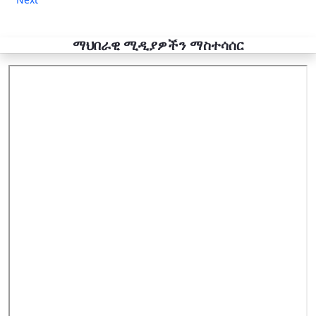
ማህበራዊ ሚዲያዎችን ማስተሳሰር