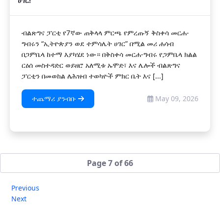
ሀገር!
ብልጽግና ፓርቲ የ7ኛው ጠቅላላ ምርጫ የምረጡኝ ቅስቀሳ መርሐ-
ግብሩን “ኢትዮጵያን ወደ ተምሳሌት ሀገር” በሚል መሪ ሐሳብ
በጋምቤላ ከተማ እያካሄደ ነው። በቅስቀሳ መርሐ-ግብሩ የጋምቤላ ክልል
ርዕሰ መስተዳድር ወይዘሮ አለሚቱ ኡሞድ፣ እና ሌሎች ብልጽግና
ፓርቲን በመወከል ለሕዝብ ተወካዮች ምክር ቤት እና [...]
ተጨማሪ ያንብቡ
May 09, 2026
Page 7 of 66
Previous
Next