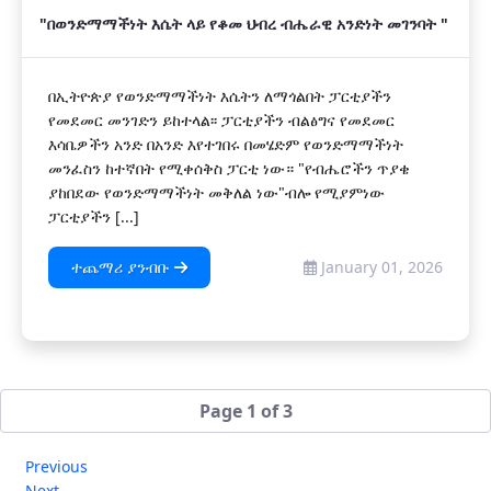
"በወንድማማችነት እሴት ላይ የቆመ ህብረ ብሔራዊ አንድነት መገንባት "
በኢትዮጵያ የወንድማማችነት እሴትን ለማጎልበት ፓርቲያችን
የመደመር መንገድን ይከተላል፡፡ ፓርቲያችን ብልፅግና የመደመር
እሳቤዎችን አንድ በአንድ እየተገበሩ በመሄድም የወንድማማችነት
መንፈስን ከተኛበት የሚቀሰቅስ ፓርቲ ነው። "የብሔሮችን ጥያቄ
ያከበደው የወንድማማችነት መቅለል ነው"ብሎ የሚያምነው
ፓርቲያችን [...]
ተጨማሪ ያንብቡ
January 01, 2026
Page 1 of 3
Previous
Next