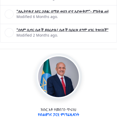
"ለኢትዮጵያ አየር ኃይል: ሰማይ ወሰን ሆኖ አያውቅም"- ምክትል ጠቅላይ 
Modified 6 Months ago.
"ሰላም ሲኖር ሴቶች ይበረታሉ፣ ሴቶች ሲበረቱ ደግሞ ሀገር ትጸናለች"- ዶ/
Modified 2 Months ago.
ክቡር አቶ ተመስገን ጥሩነህ
የብልፅግና ፓርቲ ም/ፕሬዚዳንት