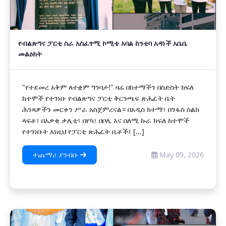
የብልጽግና ፓርቲ ስራ አስፈፃሚ ኮሚቴ አባል ከንቲባ አዳነች አቤቤ
መልዕክት
"የተደመረ አቅም ለተቋም ግንባታ!" ዛሬ በከተማችን በስድስት ክፍለ
ከተሞች የተገነቡ የብልጽግና ፓርቲ ቅርንጫፍ ጽሕፈት ቤት
ሕንጻዎችን መርቀን ሥራ አስጀምረናል። በአዲስ ከተማ፣ በንፋስ ስልክ
ላፍቶ፣ በአቃቂ ቃሊቲ፣ በየካ፣ በቦሌ እና በለሚ ኩራ ክፍለ ከተሞች
የተገነቡት እነዚህ የፓርቲ ጽሕፈት ቤቶች፤ [...]
ተጨማሪ ያንብቡ
May 09, 2026