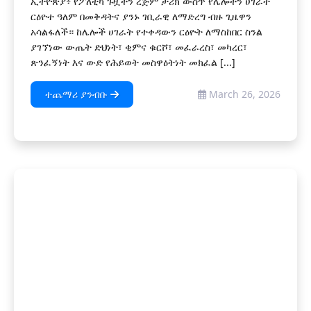
ኢትዮጵያ፥ የፖለቲካ ጉዟችን ረጅም ታሪክ ውስጥ የሌሎችን ሀገራት
ርዕዮተ ዓለም በመቅዳትና ያንኑ ገቢራዊ ለማድረግ ብዙ ጊዜዋን
አሳልፋለች። ከሌሎች ሀገራት የተቀዳውን ርዕዮት ለማስከበር ስንል
ያገኘነው ውጤት ድህነት፣ ቂምና ቁርሾ፣ መፈራረስ፣ መካረር፣
ጽንፈኝነት እና ውድ የሕይወት መስዋዕትነት መክፈል [...]
ተጨማሪ ያንብቡ
March 26, 2026