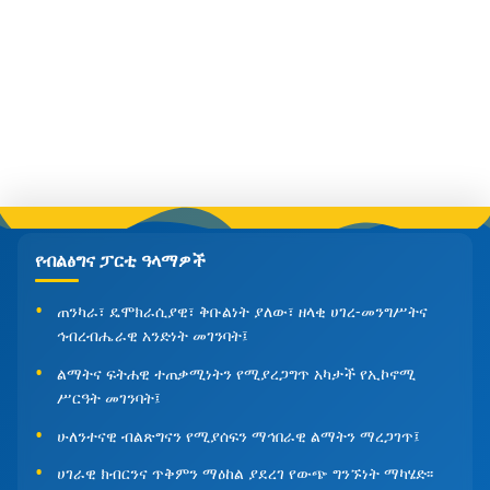
የብልፅግና ፓርቲ ዓላማዎች
ጠንካራ፣ ዴሞክራሲያዊ፣ ቅቡልነት ያለው፣ ዘላቂ ሀገረ-መንግሥትና
ኅብረብሔራዊ አንድነት መገንባት፤
ልማትና ፍትሐዊ ተጠቃሚነትን የሚያረጋግጥ አካታች የኢኮኖሚ
ሥርዓት መገንባት፤
ሁለንተናዊ ብልጽግናን የሚያሰፍን ማኅበራዊ ልማትን ማረጋገጥ፤
ሀገራዊ ክብርንና ጥቅምን ማዕከል ያደረገ የውጭ ግንኙነት ማካሄድ፡፡