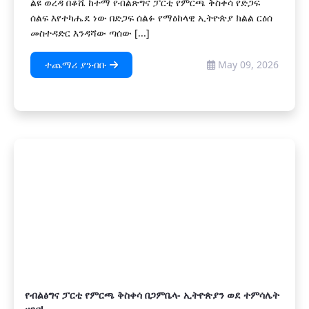
ልዩ ወረዳ በቆሼ ከተማ የብልጽግና ፓርቲ የምርጫ ቅስቀሳ የድጋፍ
ሰልፍ እየተካሔደ ነው በድጋፍ ሰልፉ የማዕከላዊ ኢትዮጵያ ክልል ርዕሰ
መስተዳድር እንዳሻው ጣሰው [...]
ተጨማሪ ያንብቡ
May 09, 2026
የብልፅግና ፓርቲ የምርጫ ቅስቀሳ በጋምቤላ- ኢትዮጵያን ወደ ተምሳሌት