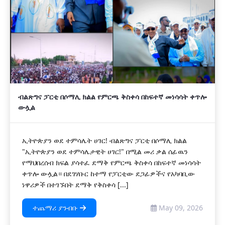
ብልጽግና ፓርቲ በሶማሊ ክልል የምርጫ ቅስቀሳ በከፍተኛ መነሳሳት ቀጥሎ
ውሏል
ኢትዮጵያን ወደ ተምሳሌት ሀገር! ብልጽግና ፓርቲ በሶማሊ ክልል
"ኢትዮጵያን ወደ ተምሳሌታዊት ሀገር!" በሚል መሪ ቃል ሰፊዉን
የማህበረሰብ ክፍል ያሳተፈ ደማቅ የምርጫ ቅስቀሳ በከፍተኛ መነሳሳት
ቀጥሎ ውሏል። በደገሃቡር ከተማ የፓርቲው ደጋፊዎችና የአካባቢው
ነዋሪዎች በተገኙበት ደማቅ የቅስቀሳ [...]
ተጨማሪ ያንብቡ
May 09, 2026