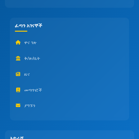
ፈጣን አገናኞች
ዋና ገጽ
ቅ/ጽ/ቤት
ዜና
መጣጥፎች
ያግኙን
አድራሻ