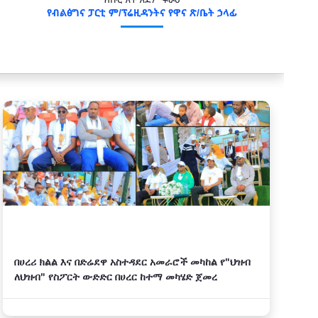
የብልፅግና ፓርቲ ም/ፕሬዚዳንትና የዋና ጽ/ቤት ኃላፊ
በሀረሪ ክልል እና በድሬደዋ አስተዳደር አመራሮች መካከል የ"ህዝብ
ለህዝብ" የስፖርት ውድድር በሀረር ከተማ መካሄድ ጀመረ