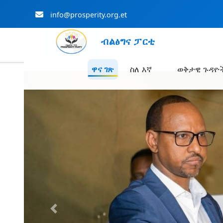
info@prosperity.org.et
ብልፅግና ፓርቲ
ዋና ገጽ
ስለ እኛ
ወቅታዊ ጉዳዮ
Skip to Main Content
Previous