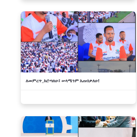
ለመምረጥ_እሮጣለሁ፤ ሠላሜንም እጠብቃለሁ!