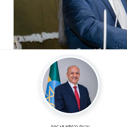
ክቡር አቶ ተመስገን ጥሩነህ