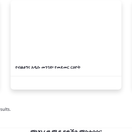
የብልፅግና አዲሱ መንገድ፡ የመደመር ርዕዮት
sults.
ማህበራዊ ሚዲያዎችን ማስተሳሰር