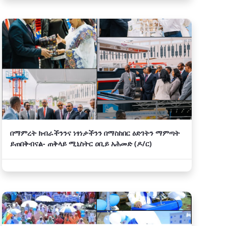
በማምረት ክብራችንንና ነፃነታችንን በማስከበር ዕድገትን ማምጣት
ይጠበቅብናል- ጠቅላይ ሚኒስትር ዐቢይ አሕመድ (ዶ/ር)