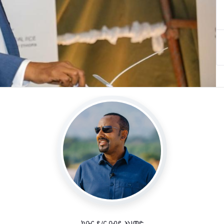
ክቡር ዶ/ር ዐብይ አህመድ