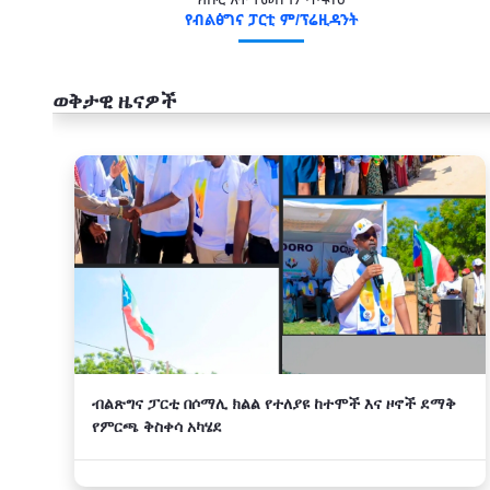
የብልፅግና ፓርቲ ም/ፕሬዚዳንት
ወቅታዊ ዜናዎች
አዲስ
ብልጽግና ፓርቲ በሶማሊ ክልል የተለያዩ ከተሞች እና ዞኖች ደማቅ
የምርጫ ቅስቀሳ አካሄደ