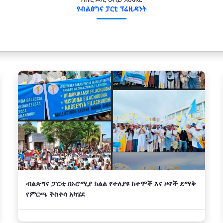
የብልፅግና ፓርቲ ፕሬዚዳንት
ብልጽግና ፓርቲ በኦሮሚያ ክልል የተለያዩ ከተሞች እና ዞኖች ደማቅ
የምርጫ ቅስቀሳ አካሄደ