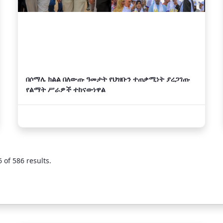
በሶማሌ ክልል በለውጡ ዓመታት የህዝቡን ተጠቃሚነት ያረጋገጡ
የልማት ሥራዎች ተከናውነዋል
 of 586 results.