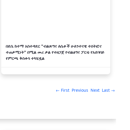
በደሴ ከተማ አስተዳደር "ብልጽግና ለሴቶች ሁለንተናዊ ተሰትፎና
ተጠቃሚነት" በሚል መሪ ቃል የተዘጋጀ የብልፅግና ፓርቲ የአደባባይ
የምርጫ ቅስቀሳ ተካሂዷል
← First
Previous
Next
Last →