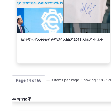
አራተኛዉ የ'ኢትዮጵያ ታምርት' ኤክስፖ 2018 ኤክስፖ ተከፈተ
— 9 Items per Page
Showing 118 - 126
Page 14 of 66
መጣጥፎች