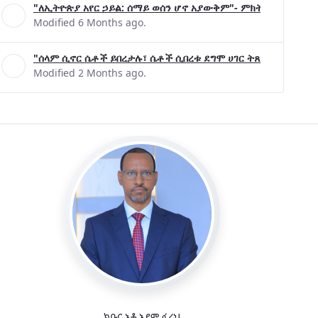
"ለኢትዮጵያ አየር ኃይል: ሰማይ ወሰን ሆኖ አያውቅም"- ምክትል ጠቅላይ ሚኒ
Modified 6 Months ago.
"ሰላም ሲኖር ሴቶች ይበረታሉ፣ ሴቶች ሲበረቱ ደግሞ ሀገር ትጸናለች"- ዶ/ር 
Modified 2 Months ago.
ክቡር አቶ አደም ፋራህ