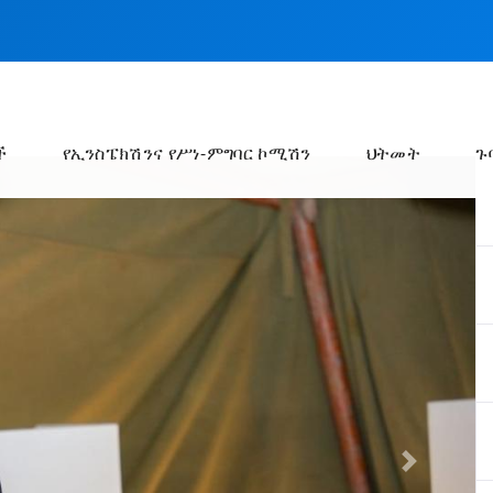
ች
የኢንስፔክሽንና የሥነ-ምግባር ኮሚሽን
ህትመት
ጉ
Next