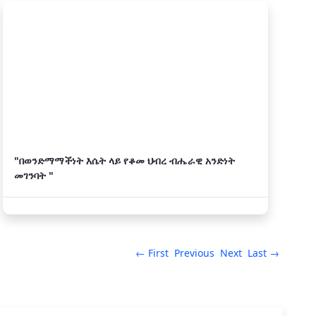
"በወንድማማችነት እሴት ላይ የቆመ ህብረ ብሔራዊ አንድነት
መገንባት "
← First
Previous
Next
Last →