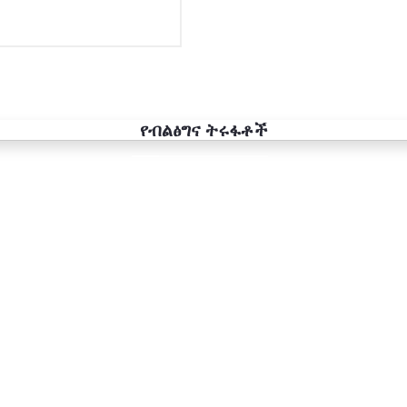
Slide 1 Title
Slide 1 Subtitle
የብልፅግና ትሩፋቶች