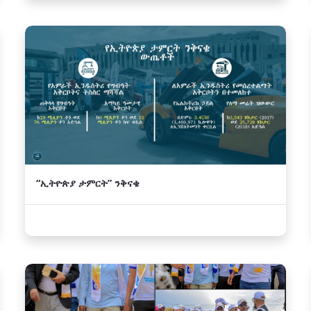
“ኢትዮጵያ ታምርት” ንቅናቄ