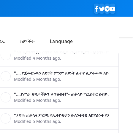
ባኤ
ክምችት
Language
''እኛ እያንዳንዷን ሰከንድ እና ደቂቃ የኢትዮጲያን ብልፅግና በሚያረጋግጡ ጉዳ
Modified 4 Months ago.
".... የጀመርነዉን እድገት ምንም አይነት ፈተና ሊያቆመዉ አይችልም"- ጠቅላ
Modified 6 Months ago.
"....የሥራ ጽናታችሁን ቀጥሉበት!"- ጠቅላይ ሚኒስትር ዐብይ አሕመድ (ዶ/ር
Modified 6 Months ago.
"7ኛዉ ጠቅላላ ምርጫ የኢትዮጵያን ሁለንተናዊ አሸናፊነት የምናረጋግጥበት እንዲ
Modified 5 Months ago.