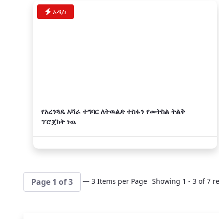
አዲስ
የአረንጓዴ አሻራ ተግባር ለትዉልድ ተስፋን የመትከል ትልቅ
ፕሮጀክት ነዉ
— 3 Items per Page
Showing 1 - 3 of 7 re
Page 1 of 3