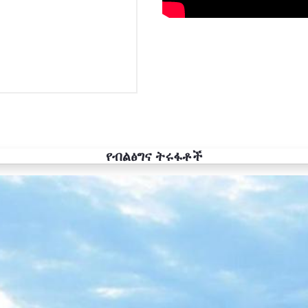
የብልፅግና ትሩፋቶች