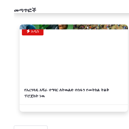
መጣጥፎች
አዲስ
የአረንጓዴ አሻራ ተግባር ለትዉልድ ተስፋን የመትከል ትልቅ
ፕሮጀክት ነዉ