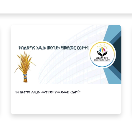
የብልፅግና አዲሱ መንገድ፡ የመደመር ርዕዮት