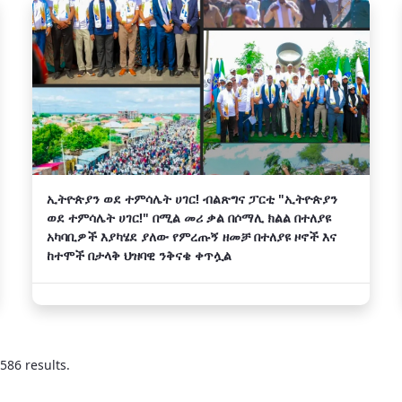
ኢትዮጵያን ወደ ተምሳሌት ሀገር! ብልጽግና ፓርቲ "ኢትዮጵያን
ወደ ተምሳሌት ሀገር!" በሚል መሪ ቃል በሶማሊ ክልል በተለያዩ
አካባቢዎች እያካሄደ ያለው የምረጡኝ ዘመቻ በተለያዩ ዞኖች እና
ከተሞች በታላቅ ህዝባዊ ንቅናቄ ቀጥሏል
586 results.