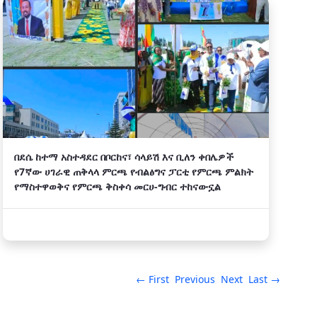
በደሴ ከተማ አስተዳደር በቦርከና፣ ሳላይሽ እና ቢለን ቀበሌዎች
የ7ኛው ሀገራዊ ጠቅላላ ምርጫ የብልፅግና ፓርቲ የምርጫ ምልክት
የማስተዋወቅና የምርጫ ቅስቀሳ መርሀ-ግብር ተከናውኗል
← First
Previous
Next
Last →