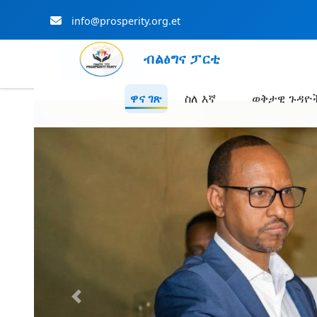
info@prosperity.org.et
ብልፅግና ፓርቲ
ዋና ገጽ
ስለ እኛ
ወቅታዊ ጉዳዮ
Skip to Main Content
Previous