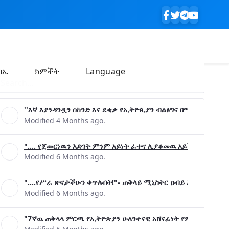
ባኤ
ክምችት
Language
''እኛ እያንዳንዷን ሰከንድ እና ደቂቃ የኢትዮጲያን ብልፅግና በሚያረጋግጡ ጉዳ
Modified 4 Months ago.
".... የጀመርነዉን እድገት ምንም አይነት ፈተና ሊያቆመዉ አይችልም"- ጠቅላ
Modified 6 Months ago.
"....የሥራ ጽናታችሁን ቀጥሉበት!"- ጠቅላይ ሚኒስትር ዐብይ አሕመድ (ዶ/ር
Modified 6 Months ago.
"7ኛዉ ጠቅላላ ምርጫ የኢትዮጵያን ሁለንተናዊ አሸናፊነት የምናረጋግጥበት እንዲ