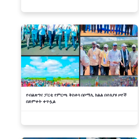
የብልጽግና ፓርቲ የምርጫ ቅስቀሳ በሶማሊ ክልል በተለያዩ ዞኖች
በድምቀት ቀጥሏል