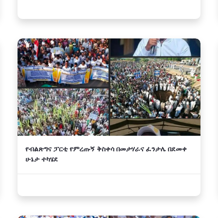
የብልጽግና ፓርቲ የምረጡኝ ቅስቀሳ በመታሃራና ፈንታሌ በደመቀ
ሁኔታ ተካሄደ