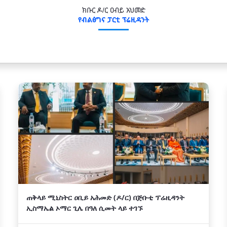
ክቡር ዶ/ር ዐብይ አህመድ
የብልፅግና ፓርቲ ፕሬዚዳንት
ጠቅላይ ሚኒስትር ዐቢይ አሕመድ (ዶ/ር) በጅቡቲ ፕሬዚዳንት
ኢስማኤል ኦማር ጊሌ በዓለ ሲመት ላይ ተገኙ