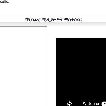
sults.
ማህበራዊ ሚዲያዎችን ማስተሳሰር