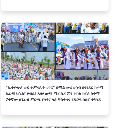
"ኢትዮጽያ ወደ ተምሳሌት ሀገር" በሚል መሪ ሀሳብ በጎንደር ከተማ
አራዳ፣ፋሲል፣ ዞብል፣ አዘዞ ጠዳ፣ ማራኪና ጃን ተከል ክፍለ ከተማ
7ተኛው ሀገራዊ ምርጫ የጎዳና ላይ ቅስቀሳና የድጋፍ ሰልፍ ተካሄደ