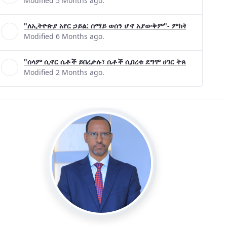
Modified 5 Months ago.
"ለኢትዮጵያ አየር ኃይል: ሰማይ ወሰን ሆኖ አያውቅም"- ምክትል ጠቅላይ ሚኒ
Modified 6 Months ago.
"ሰላም ሲኖር ሴቶች ይበረታሉ፣ ሴቶች ሲበረቱ ደግሞ ሀገር ትጸናለች"- ዶ/ር 
Modified 2 Months ago.