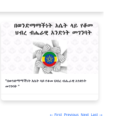
"በወንድማማችነት እሴት ላይ የቆመ ህብረ ብሔራዊ አንድነት
መገንባት "
← First
Previous
Next
Last →