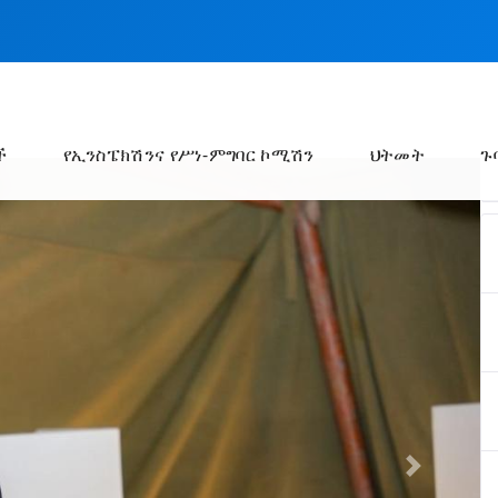
ች
የኢንስፔክሽንና የሥነ-ምግባር ኮሚሽን
ህትመት
ጉ
Next