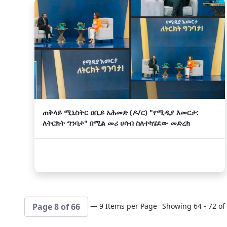
ጠቅላይ ሚኒስትር ዐቢይ አሕመድ (ዶ/ር) "የሚዲያ እመርታ:
ለትርክት ግንባታ" በሚል መሪ ሀሳብ ስለተካሄደው መድረክ
— 9 Items per Page
Showing 64 - 72 of 
Page 8 of 66