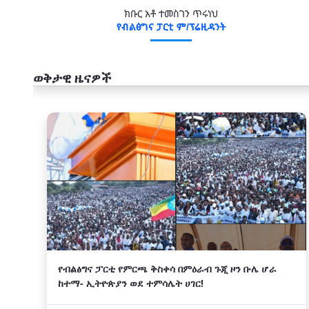
ክቡር አቶ ተመስገን ጥሩነህ
የብልፅግና ፓርቲ ም/ፕሬዚዳንት
ወቅታዊ ዜናዎች
አዲስ
የብልፅግና ፓርቲ የምርጫ ቅስቀሳ በምዕራብ ጉጂ ዞን ቡሌ ሆራ
ከተማ- ኢትዮጵያን ወደ ተምሳሌት ሀገር!