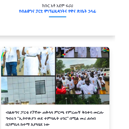
ክቡር አቶ አደም ፋራህ
የብልፅግና ፓርቲ ም/ፕሬዚዳንትና የዋና ጽ/ቤት ኃላፊ
ብልጽግና ፓርቲ የ7ኛው ጠቅላላ ምርጫ የምረጡኝ ቅስቀሳ መርሐ-
ግብሩን “ኢትዮጵያን ወደ ተምሳሌት ሀገር” በሚል መሪ ሐሳብ
በጋምቤላ ከተማ እያካሄደ ነው