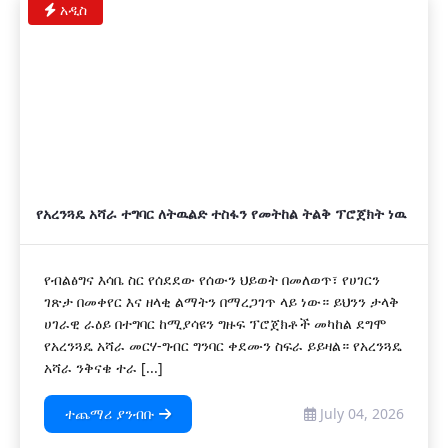
አዲስ
የአረንጓዴ አሻራ ተግባር ለትዉልድ ተስፋን የመትከል ትልቅ ፕሮጀክት ነዉ
የብልፅግና እሳቤ ስር የሰደደው የሰውን ህይወት በመለወጥ፣ የሀገርን
ገጽታ በመቀየር እና ዘላቂ ልማትን በማረጋገጥ ላይ ነው። ይህንን ታላቅ
ሀገራዊ ራዕይ በተግባር ከሚያሳዩን ግዙፍ ፕሮጀክቶች መካከል ደግሞ
የአረንጓዴ አሻራ መርሃ-ግብር ግንባር ቀደሙን ስፍራ ይይዛል። የአረንጓዴ
አሻራ ንቅናቄ ተራ [...]
ተጨማሪ ያንብቡ
July 04, 2026