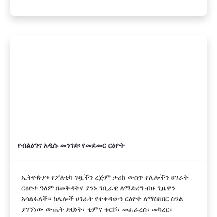
የብልፅግና አዲሱ መንገድ፡ የመደመር ርዕዮት
ኢትዮጵያ፥ የፖለቲካ ጉዟችን ረጅም ታሪክ ውስጥ የሌሎችን ሀገራት
ርዕዮተ ዓለም በመቅዳትና ያንኑ ገቢራዊ ለማድረግ ብዙ ጊዜዋን
አሳልፋለች። ከሌሎች ሀገራት የተቀዳውን ርዕዮት ለማስከበር ስንል
ያገኘነው ውጤት ድህነት፣ ቂምና ቁርሾ፣ መፈራረስ፣ መካረር፣