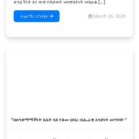
ጽንፈኝነት እና ውድ የሕይወት መስዋዕትነት መክፈል [...]
ተጨማሪ ያንብቡ
March 26, 2026
"በወንድማማችነት እሴት ላይ የቆመ ህብረ ብሔራዊ አንድነት መገንባት "