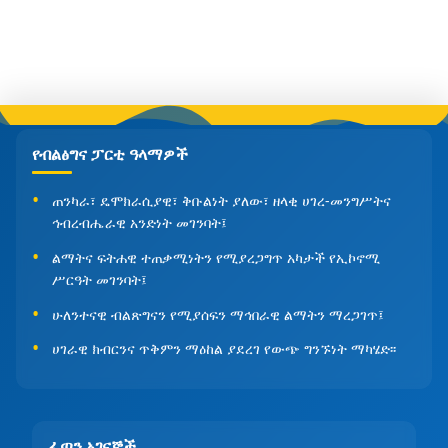
የብልፅግና ፓርቲ ዓላማዎች
ጠንካራ፣ ዴሞክራሲያዊ፣ ቅቡልነት ያለው፣ ዘላቂ ሀገረ-መንግሥትና
ኅብረብሔራዊ አንድነት መገንባት፤
ልማትና ፍትሐዊ ተጠቃሚነትን የሚያረጋግጥ አካታች የኢኮኖሚ
ሥርዓት መገንባት፤
ሁለንተናዊ ብልጽግናን የሚያሰፍን ማኅበራዊ ልማትን ማረጋገጥ፤
ሀገራዊ ክብርንና ጥቅምን ማዕከል ያደረገ የውጭ ግንኙነት ማካሄድ፡፡
ፈጣን አገናኞች