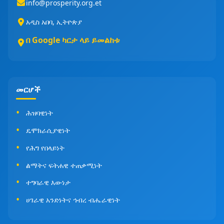
info@prosperity.org.et
አዲስ አበባ, ኢትዮጵያ
በ Google ካርታ ላይ ይመልከቱ
መርሆች
ሕዝባዊነት
ዴሞክራሲያዊነት
የሕግ የበላይነት
ልማትና ፍትሐዊ ተጠቃሚነት
ተግባራዊ እውነታ
ሀገራዊ አንድነትና ኅብረ ብሔራዊነት