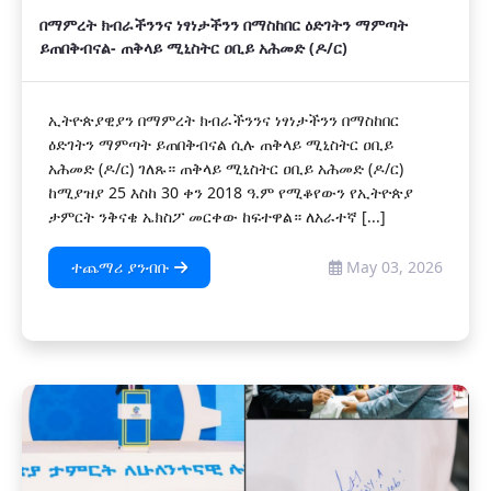
በማምረት ክብራችንንና ነፃነታችንን በማስከበር ዕድገትን ማምጣት
ይጠበቅብናል- ጠቅላይ ሚኒስትር ዐቢይ አሕመድ (ዶ/ር)
ኢትዮጵያዊያን በማምረት ክብራችንንና ነፃነታችንን በማስከበር
ዕድገትን ማምጣት ይጠበቅብናል ሲሉ ጠቅላይ ሚኒስትር ዐቢይ
አሕመድ (ዶ/ር) ገለጹ። ጠቅላይ ሚኒስትር ዐቢይ አሕመድ (ዶ/ር)
ከሚያዝያ 25 እስከ 30 ቀን 2018 ዓ.ም የሚቆየውን የኢትዮጵያ
ታምርት ንቅናቄ ኤክስፖ መርቀው ከፍተዋል። ለአራተኛ [...]
ተጨማሪ ያንብቡ
May 03, 2026