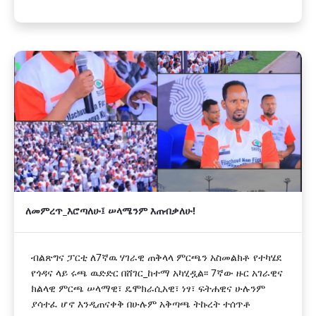
ለመምረጥ_እሮጣለሁ፤ ሠላሜንም እጠብቃለሁ!
ብልጽግና ፓርቲ ለ7ኛዉ ሃገራዊ ጠቅላላ ምርጫን አስመልክቶ የተካሄደ
የጎዳና ላይ ሩጫ ዉድድር በሸገር_ከተማ አካሂዷል፡፡ 7ኛው ዙር አገራዊና
ክልላዊ ምርጫ ሠላማዊ፣ ዴሞክራሲአዊ፣ ነፃ፣ ፍትሐዊና ሁሉንም
ያሳተፈ ሆኖ እንዲጠናቀቅ በሁሉም አቅጣጫ ትኩረት ተሰጥቶ