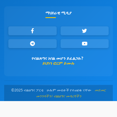
ማህበራዊ ሚዲያ
የብልጽግና አባል መሆን ይፈልጋሉ?
ይህንን ፎርም ይሙሉ
©2025 ብልፅግና ፓርቲ ሁሉም መብቶች የተጠበቁ ናቸው
መደመር
መንገዳችን፤ ብልፅግና መዳረሻችን