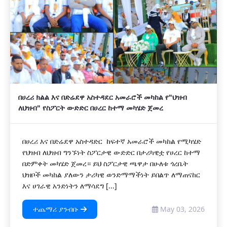
በሀረሪ ክልል እና በድሬደዋ አስተዳደር አመራሮች መካከል የ"ህዝብ
ለህዝብ" የስፖርት ውድድር በሀረር ከተማ መካሄድ ጀመረ
በሀረሪ እና በድሬደዋ አስተዳድር ከፍተኛ አመራሮች መካከል የሚካሄድ
የህዝብ ለህዝብ ግንኙነት ስፖርታዊ ውድድር በታሪካዊቷ የሀረር ከተማ
በድምቀት መካሄድ ጀመረ። ይህ ስፖርታዊ ጫዋታ በሁለቱ ጎረቤት
ህዝቦች መካከል ያለውን ታሪካዊ ወንድማማችነት ይበልጥ ለማጠናከር
እና ሀገራዊ አንድነትን ለማሳደግ [...]
ተጨማሪ ያንብቡ
May 03, 2026