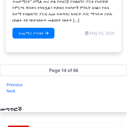
ተጠቃሚነት" በሚል መሪ ቃል የተዘጋጀ የብልፅግና ፓርቲ የአደባባይ
የምርጫ ቅስቀሳ ተካሂዷል። የህዝብ ተወካዮች ም/ቤት አባልና የደሴ
ከተማ የብልጽግና ፓርቲ እጩ ተወዳዳሪ ክብርት ዶ/ር ማኅተመ ኃይሌ
በሰልፉ ላይ ባስተላለፉት መልዕክት ባለፉት [...]
ተጨማሪ ያንብቡ
May 03, 2026
Page 14 of 66
Previous
Next
መጣጥፎች