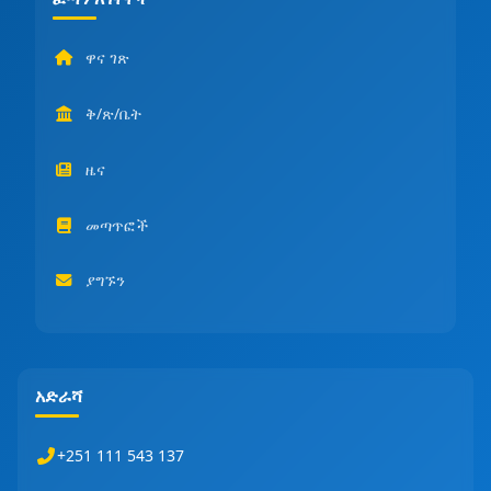
ዋና ገጽ
ቅ/ጽ/ቤት
ዜና
መጣጥፎች
ያግኙን
አድራሻ
+251 111 543 137