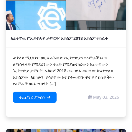
አራተኛዉ የ'ኢትዮጵያ ታምርት' ኤክስፖ 2018 ኤክስፖ ተከፈተ
ጠቅላይ ሚኒስትር ዐቢይ አሕመድ የኢትዮጵያን የአምራች ዘርፍ
ለማስፋፋት የሚደረገውን ጥረት የሚያጠናክረውን አራተኛውን
'ኢትዮጵያ ታምርት' ኤክስፖ 2018 ዛሬ በይፋ መርቀው ከፍተዋል።
‎‎ኤክስፖው እስካሁን ያሳያቸው እና የተመዘገቡ ዋና ዋና ስኬቶች፦ ‎-
የአምራች ዘርፉ ግብዓት [...]
ተጨማሪ ያንብቡ
May 03, 2026