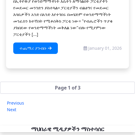
በኢትዮጵያ የወንድማማችነት እሴትን ለማጎልበት ፓርቲያችን
የመደመር መንገድን ይከተላል፡፡ ፓርቲያችን ብልፅግና የመደመር
እሳቤዎችን አንድ በአንድ እየተገበሩ በመሄድም የወንድማማችነት
መንፈስን ከተኛበት የሚቀሰቅስ ፓርቲ ነው። "የብሔሮችን ጥያቄ
ያከበደው የወንድማማችነት መቅለል ነው"ብሎ የሚያምነው
ፓርቲያችን [...]
ተጨማሪ ያንብቡ
January 01, 2026
Page 1 of 3
Previous
Next
ማህበራዊ ሚዲያዎችን ማስተሳሰር