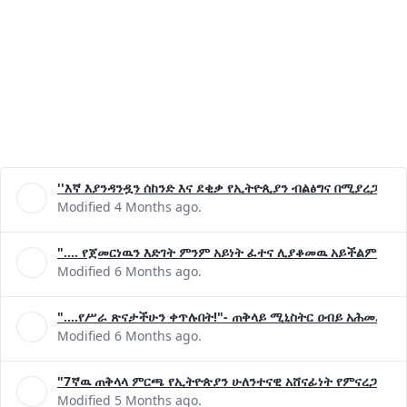
''እኛ እያንዳንዷን ሰከንድ እና ደቂቃ የኢትዮጲያን ብልፅግና በሚያረጋግጡ 
Modified 4 Months ago.
".... የጀመርነዉን እድገት ምንም አይነት ፈተና ሊያቆመዉ አይችልም"- ጠ
Modified 6 Months ago.
"....የሥራ ጽናታችሁን ቀጥሉበት!"- ጠቅላይ ሚኒስትር ዐብይ አሕመድ (ዶ
Modified 6 Months ago.
"7ኛዉ ጠቅላላ ምርጫ የኢትዮጵያን ሁለንተናዊ አሸናፊነት የምናረጋግጥበት እ
Modified 5 Months ago.