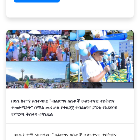
በደሴ ከተማ አስተዳደር "ብልጽግና ለሴቶች ሁለንተናዊ ተሰትፎና
ተጠቃሚነት" በሚል መሪ ቃል የተዘጋጀ የብልፅግና ፓርቲ የአደባባይ
የምርጫ ቅስቀሳ ተካሂዷል
በደሴ ከተማ አስተዳደር "ብልጽግና ለሴቶች ሁለንተናዊ ተሰትፎና