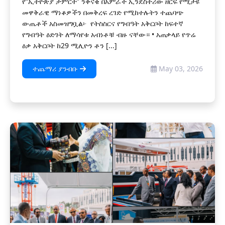
የ“ኢትዮጵያ ታምርት” ንቅናቄ በአምራች ኢንደስትሪው ዘርፍ የሚታዩ
መዋቅራዊ ማነቆዎችን በመቅረፍ ረገድ የሚከተሉትን ተጨባጭ
ውጤቶች አስመዝግቧል፦ ‎ ‎የትስስርና የግብዓት አቅርቦት ‎ከፍተኛ
የግብዓት ዕድገት ለማሳየቱ አብነቶቹ ብዙ ናቸው። ‎• አጠቃላይ የጥሬ
ዕቃ አቅርቦት ከ29 ሚሊዮን ቶን [...]
ተጨማሪ ያንብቡ
May 03, 2026