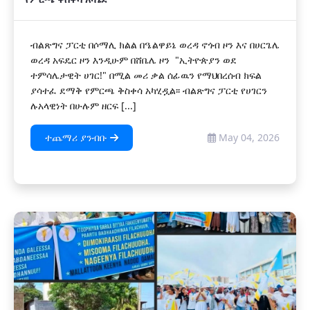
ብልጽግና ፓርቲ በሶማሊ ክልል በዔልዋይኔ ወረዳ ኖጎብ ዞን እና በሀርጌሌ
ወረዳ አፍዴር ዞን እንዲሁም በሸቤሌ ዞን "ኢትዮጵያን ወደ
ተምሳሌታዊት ሀገር!" በሚል መሪ ቃል ሰፊዉን የማህበረሰብ ክፍል
ያሳተፈ ደማቅ የምርጫ ቅስቀሳ አካሂዷል፡፡ ብልጽግና ፓርቲ የሀገርን
ሉአላዊነት በሁሉም ዘርፍ [...]
ተጨማሪ ያንብቡ
May 04, 2026