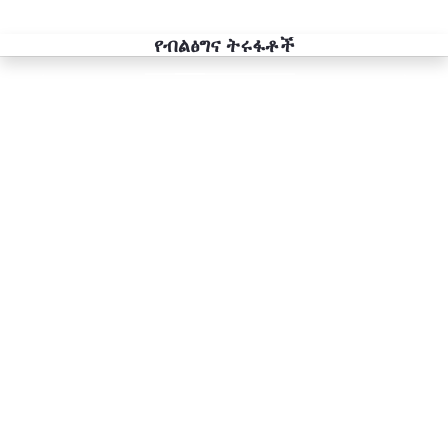
የብልፅግና ትሩፋቶች
Previous
Next