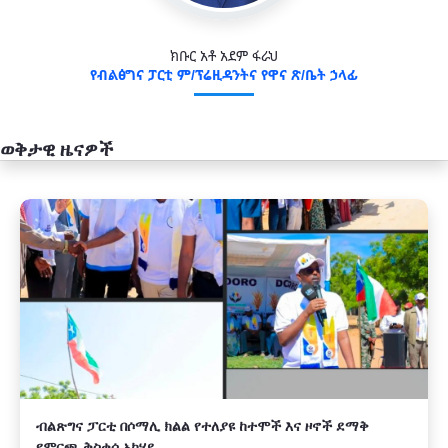
ክቡር አቶ አደም ፋራህ
የብልፅግና ፓርቲ ም/ፕሬዚዳንትና የዋና ጽ/ቤት ኃላፊ
ወቅታዊ ዜናዎች
አዲስ
ብልጽግና ፓርቲ በሶማሊ ክልል የተለያዩ ከተሞች እና ዞኖች ደማቅ
የምርጫ ቅስቀሳ አካሄደ