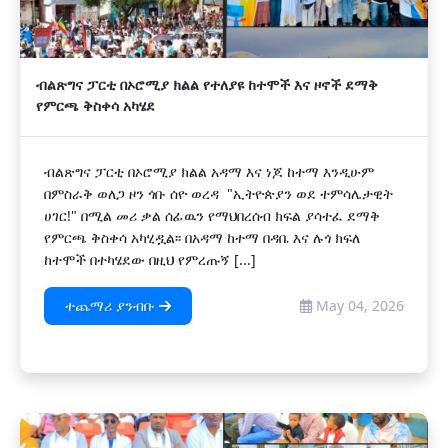
ብልጽግና ፓርቲ በኦሮሚያ ክልል የተለያዩ ከተሞች እና ዞኖች ደማቅ
የምርጫ ቅስቀሳ አካሄደ
ብልጽግና ፓርቲ በኦሮሚያ ክልል አዳማ እና ነጆ ከተማ እንዲሁም
በምስራቅ ወለጋ ዞን ጎቡ ሰዮ ወረዳ "ኢትዮጵያን ወደ ተምሳሌታዊት
ሀገር!" በሚል መሪ ቃል ሰፊዉን የማህበረሰብ ክፍል ያሳተፈ ደማቅ
የምርጫ ቅስቀሳ አካሂዷል፡፡ በአዳማ ከተማ በዳቤ እና ሉጎ ክፍለ
ከተሞች በተካሄደው በዚህ የምረጡኝ [...]
ተጨማሪ ያንብቡ
May 04, 2026