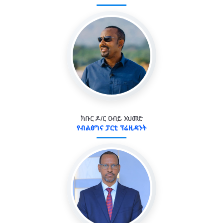
ክቡር ዶ/ር ዐብይ አህመድ
የብልፅግና ፓርቲ ፕሬዚዳንት