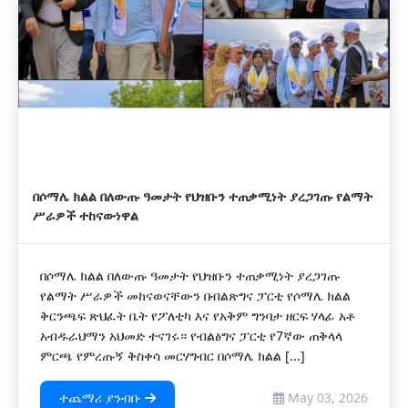
በሶማሌ ክልል በለውጡ ዓመታት የህዝቡን ተጠቃሚነት ያረጋገጡ የልማት
ሥራዎች ተከናውነዋል
በሶማሌ ክልል በለውጡ ዓመታት የህዝቡን ተጠቃሚነት ያረጋገጡ
የልማት ሥራዎች መከናወናቸውን በብልጽግና ፓርቲ የሶማሌ ክልል
ቅርንጫፍ ጽህፈት ቤት የፖለቲካ እና የአቅም ግንባታ ዘርፍ ሃላፊ አቶ
አብዱራህማን አህመድ ተናገሩ። የብልፅግና ፓርቲ የ7ኛው ጠቅላላ
ምርጫ የምረጡኝ ቅስቀሳ መርሃግብር በሶማሌ ክልል [...]
ተጨማሪ ያንብቡ
May 03, 2026