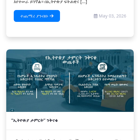
እየተሠራ ይገኛል። በኢትዮጵያ ፍትሐዊና [...]
ተጨማሪ ያንብቡ
May 03, 2026
“ኢትዮጵያ ታምርት” ንቅናቄ