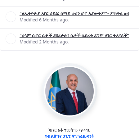
"ለኢትዮጵያ አየር ኃይል: ሰማይ ወሰን ሆኖ አያውቅም"- ምክትል ጠቅላይ 
Modified 6 Months ago.
"ሰላም ሲኖር ሴቶች ይበረታሉ፣ ሴቶች ሲበረቱ ደግሞ ሀገር ትጸናለች"- ዶ/
Modified 2 Months ago.
ክቡር አቶ ተመስገን ጥሩነህ
የብልፅግና ፓርቲ ም/ፕሬዚዳንት