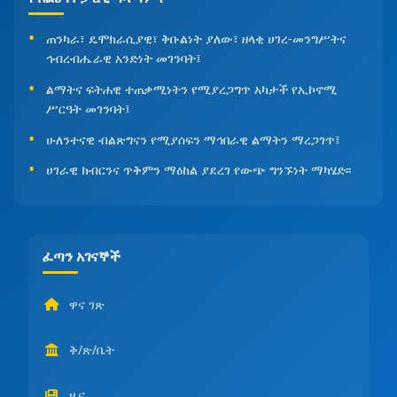
ጠንካራ፣ ዴሞክራሲያዊ፣ ቅቡልነት ያለው፣ ዘላቂ ሀገረ-መንግሥትና
ኅብረብሔራዊ አንድነት መገንባት፤
ልማትና ፍትሐዊ ተጠቃሚነትን የሚያረጋግጥ አካታች የኢኮኖሚ
ሥርዓት መገንባት፤
ሁለንተናዊ ብልጽግናን የሚያሰፍን ማኅበራዊ ልማትን ማረጋገጥ፤
ሀገራዊ ክብርንና ጥቅምን ማዕከል ያደረገ የውጭ ግንኙነት ማካሄድ፡፡
ፈጣን አገናኞች
ዋና ገጽ
ቅ/ጽ/ቤት
ዜና