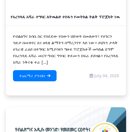
የአረንጓዴ አሻራ ተግባር ለትዉልድ ተስፋን የመትከል ትልቅ ፕሮጀክት ነዉ
የብልፅግና እሳቤ ስር የሰደደው የሰውን ህይወት በመለወጥ፣ የሀገርን
ገጽታ በመቀየር እና ዘላቂ ልማትን በማረጋገጥ ላይ ነው። ይህንን ታላቅ
ሀገራዊ ራዕይ በተግባር ከሚያሳዩን ግዙፍ ፕሮጀክቶች መካከል ደግሞ
የአረንጓዴ አሻራ መርሃ-ግብር ግንባር ቀደሙን ስፍራ ይይዛል። የአረንጓዴ
አሻራ ንቅናቄ ተራ [...]
ተጨማሪ ያንብቡ
July 04, 2026