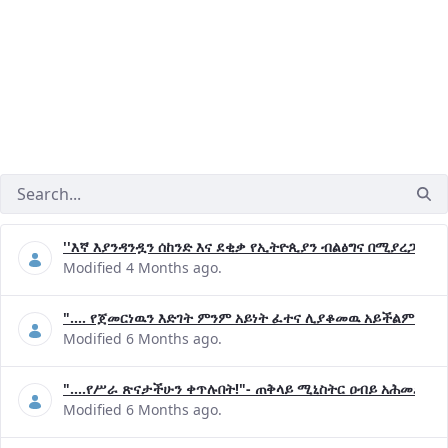
''እኛ እያንዳንዷን ሰከንድ እና ደቂቃ የኢትዮጲያን ብልፅግና በሚያረጋግጡ 
Modified 4 Months ago.
".... የጀመርነዉን እድገት ምንም አይነት ፈተና ሊያቆመዉ አይችልም"- ጠ
Modified 6 Months ago.
"....የሥራ ጽናታችሁን ቀጥሉበት!"- ጠቅላይ ሚኒስትር ዐብይ አሕመድ (ዶ
Modified 6 Months ago.