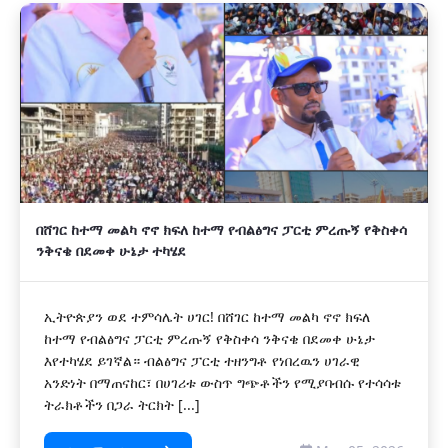
በሸገር ከተማ መልካ ኖኖ ክፍለ ከተማ የብልፅግና ፓርቲ ምረጡኝ የቅስቀሳ
ንቅናቄ በደመቀ ሁኔታ ተካሄደ
ኢትዮጵያን ወደ ተምሳሌት ሀገር! በሸገር ከተማ መልካ ኖኖ ክፍለ
ከተማ የብልፅግና ፓርቲ ምረጡኝ የቅስቀሳ ንቅናቄ በደመቀ ሁኔታ
እየተካሄደ ይገኛል። ብልፅግና ፓርቲ ተዘንግቶ የነበረዉን ሀገራዊ
አንድነት በማጠናከር፣ በሀገሪቱ ውስጥ ግጭቶችን የሚያባብሱ የተሳሳቱ
ትራክቶችን በጋራ ትርክት [...]