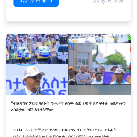
ተጨማሪ ያንብቡ
May 05, 2026
"ብልጽግና ፓርቲ ባለፉት ዓመታት ለሰው ልጅ ነጻነት እና ፍትሕ ጠበቃነቱን
አሳይቷል" ጎሹ እንዳላማው
የባሕር ዳር ከተማ አሥተዳደር ብልጽግና ፓርቲ ቅርንጫፍ ጽሕፈት
ቤት" ኢትዮጵያን ወደ ተምሳሌት ሀገር" በሚል መሪ መልዕክት