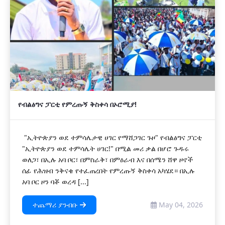
የብልፅግና ፓርቲ የምረጡኝ ቅስቀሳ በኦሮሚያ!
"ኢትዮጵያን ወደ ተምሳሌታዊ ሀገር የማሸጋገር ጉዞ" የብልፅግና ፓርቲ
"ኢትዮጵያን ወደ ተምሳሌት ሀገር!" በሚል መሪ ቃል በሆሮ ጉዱሩ
ወለጋ፣ በኢሉ አባ ቦር፣ በምስራቅ፣ በምዕራብ እና በሰሜን ሸዋ ዞኖች
ሰፊ የሕዝብ ንቅናቄ የተፈጠረበት የምረጡኝ ቅስቀሳ አካሄደ። በኢሉ
አባ ቦር ዞን ባቾ ወረዳ [...]
ተጨማሪ ያንብቡ
May 04, 2026