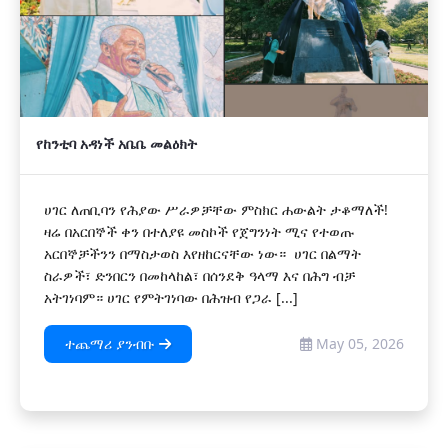
የከንቲባ አዳነች አቤቤ መልዕክት
ሀገር ለጠቢባን የሕያው ሥራዎቻቸው ምስክር ሐውልት ታቆማለች!
ዛሬ በአርበኞች ቀን በተለያዩ መስኮች የጀግንነት ሚና የተወጡ
አርበኞቻችንን በማስታወስ እየዘከርናቸው ነው። ሀገር በልማት
ስራዎች፣ ድንበርን በመከላከል፣ በሰንደቅ ዓላማ እና በሕግ ብቻ
አትገነባም። ሀገር የምትገነባው በሕዝብ የጋራ [...]
ተጨማሪ ያንብቡ
May 05, 2026