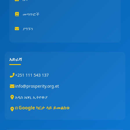
መጣጥፎች
ያግኙን
አድራሻ
+251 111 543 137
info@prosperity.org.et
አዲስ አበባ, ኢትዮጵያ
በ Google ካርታ ላይ ይመልከቱ