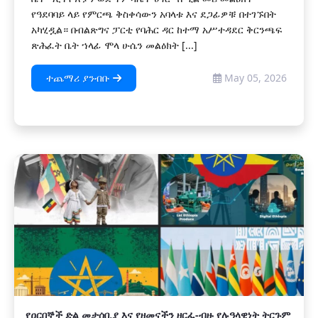
የዓደባባይ ላይ የምርጫ ቅስቀሳውን አባላቱ እና ደጋፊዎቹ በተገኙበት
አካሂዷል። በብልጽግና ፓርቲ የባሕር ዳር ከተማ አሥተዳደር ቅርንጫፍ
ጽሕፈት ቤት ኀላፊ ሞላ ሁሴን መልዕክት [...]
ተጨማሪ ያንብቡ
May 05, 2026
የዐርበኞች ድል መታሰቢያ እና የዘመናችን ዘርፈ-ብዙ የሉዓላዊነት ትርጉም