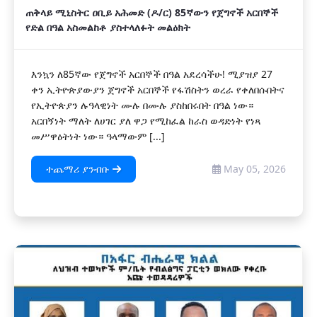
ጠቅላይ ሚኒስትር ዐቢይ አሕመድ (ዶ/ር) 85ኛውን የጀግኖች አርበኞች
የድል በዓል አስመልከቶ ያስተላለፉት መልዕክት
እንኳን ለ85ኛው የጀግኖች አርበኞች በዓል አደረሳችሁ! ሚያዝያ 27
ቀን ኢትዮጵያውያን ጀግኖች አርበኞች የፋሽስትን ወረራ የቀለበሱበትና
የኢትዮጵያን ሉዓላዊነት ሙሉ በሙሉ ያስከበሩበት በዓል ነው።
አርበኝነት ማለት ለሀገር ያለ ዋጋ የሚከፈል ከራስ ወዳድነት የነጻ
መሥዋዕትነት ነው። ዓላማውም [...]
ተጨማሪ ያንብቡ
May 05, 2026