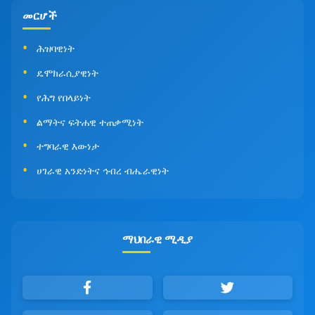
መርሆች
ሕዝባዊነት
ዴሞክራሲያዊነት
የሕግ የበላይነት
ልማትና ፍትሐዊ ተጠቃሚነት
ተግባራዊ እውነታ
ሀገራዊ አንድነትና ኅብረ ብሔራዊነት
ማህበራዊ ሚዲያ