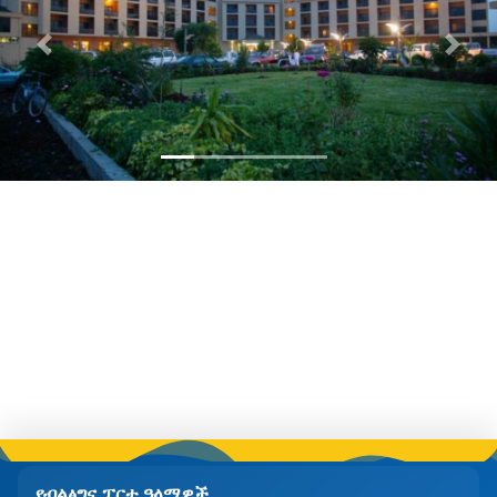
Previous
Next
የብልፅግና ፓርቲ ዓላማዎች