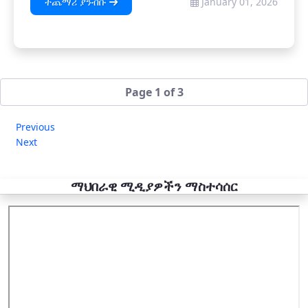
ተጨማሪ ያንብቡ
January 01, 2026
Page 1 of 3
Previous
Next
ማህበራዊ ሚዲያዎችን ማስተሳሰር