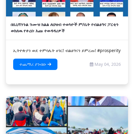
በቤኒሻንጉል ጉሙዝ ክልል ለህዝብ ተወካዮች ም/ቤት የብልፅግና ፓርቲን
ወክለዉ የቀረቡ እጩ ተወዳዳሪዎች
ኢትዮጵያን ወደ ተምሳሌት ሀገር! ብልፅግናን ይምረጡ! #prosperity
ተጨማሪ ያንብቡ
May 04, 2026