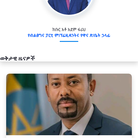
ክቡር አቶ አደም ፋራህ
የብልፅግና ፓርቲ ም/ፕሬዚዳንትና የዋና ጽ/ቤት ኃላፊ
ወቅታዊ ዜናዎች
አዲስ