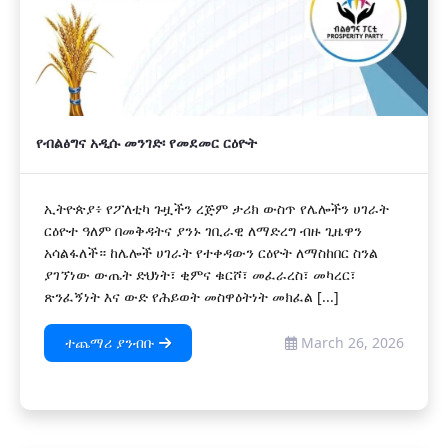
የብልፅግና አዲሱ መንገድ፡ የመደመር ርዕዮት
ኢትዮጵያ፥ የፖለቲካ ጉዟችን ረጅም ታሪክ ውስጥ የሌሎችን ሀገራት
ርዕዮተ ዓለም በመቅዳትና ያንኑ ገቢራዊ ለማድረግ ብዙ ጊዜዋን
አሳልፋለች። ከሌሎች ሀገራት የተቀዳውን ርዕዮት ለማስከበር ስንል
ያገኘነው ውጤት ድህነት፣ ቂምና ቁርሾ፣ መፈራረስ፣ መካረር፣
ጽንፈኝነት እና ውድ የሕይወት መስዋዕትነት መክፈል [...]
ተጨማሪ ያንብቡ
March 26, 2026