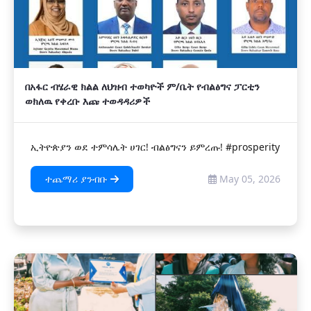
በአፋር ብሄራዊ ክልል ለህዝብ ተወካዮች ም/ቤት የብልፅግና ፓርቲን
ወክለዉ የቀረቡ እጩ ተወዳዳሪዎች
ኢትዮጵያን ወደ ተምሳሌት ሀገር! ብልፅግናን ይምረጡ! #prosperity
ተጨማሪ ያንብቡ
May 05, 2026