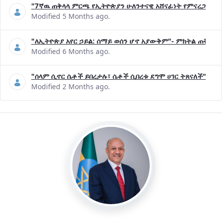
"7ኛዉ ጠቅላላ ምርጫ የኢትዮጵያን ሁለንተናዊ አሸናፊነት የምናረጋግጥበት እ
Modified 5 Months ago.
"ለኢትዮጵያ አየር ኃይል: ሰማይ ወሰን ሆኖ አያውቅም"- ምክትል ጠቅላይ 
Modified 6 Months ago.
"ሰላም ሲኖር ሴቶች ይበረታሉ፣ ሴቶች ሲበረቱ ደግሞ ሀገር ትጸናለች"- ዶ/
Modified 2 Months ago.