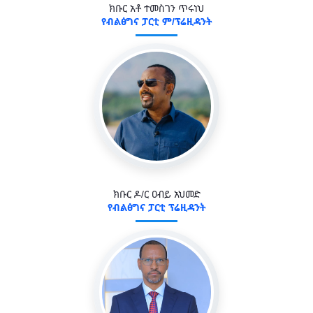
ክቡር አቶ ተመስገን ጥሩነህ
የብልፅግና ፓርቲ ም/ፕሬዚዳንት
ክቡር ዶ/ር ዐብይ አህመድ
የብልፅግና ፓርቲ ፕሬዚዳንት