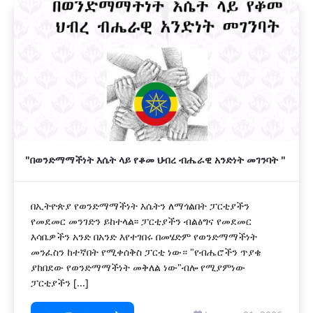
"በወንድማማችነት እሴት ላይ የቆመ ህብረ ብሔራዊ አንድነት መገንባት "
በኢትዮጵያ የወንድማማችነት እሴትን ለማጎልበት ፓርቲያችን
የመደመር መንገድን ይከተላል፡፡ ፓርቲያችን ብልፅግና የመደመር
እሳቤዎችን አንድ በአንድ እየተገበሩ በመሄድም የወንድማማችነት
መንፈስን ከተኛበት የሚቀሰቅስ ፓርቲ ነው። "የብሔሮችን ጥያቄ
ያከበደው የወንድማማችነት መቅለል ነው"ብሎ የሚያምነው
ፓርቲያችን [...]