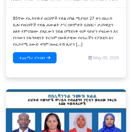
85ኛው የኢትዮጵያ ዐርበኞች የድል በዓል ሚያዝያ 27 ቀን በአራት
ኪሎ የዐርበኞች የድል ሐውልት ሥር በድምቀት ሲከበር፥ ታሪካዊቷን
ዕለት የምናስበው ያለፈውን ገድል በማድነቅ ብቻ ሳይሆን የዛሬውን እና
የነገውን የሉዓላዊነት ትርጉም በወቅታዊው የሀገራችን የፖለቲካ እና
የኢኮኖሚ አውድ ዳግም በመፈተሽ ሊሆን [...]
ተጨማሪ ያንብቡ
May 05, 2026