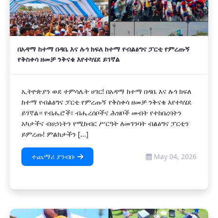
በአዳማ ከተማ በዳቤ እና ሉጎ ክፍለ ከተማ የብልፅግና ፓርቲ የምረጡኝ
የቅስቀሳ ዘመቻ ንቅናቄ እየተካሄደ ይገኛል
ኢትዮጵያን ወደ ተምሳሌት ሀገር! በአዳማ ከተማ በዳቤ እና ሉጎ ክፍለ
ከተማ የብልፅግና ፓርቲ የምረጡኝ የቅስቀሳ ዘመቻ ንቅናቄ እየተካሄደ
ይገኛል። የብሔሮች፣ ብሔረሰቦችና ሕዝቦች መብት የተከበረባትን
አካታችና ብሀኃነትን የሚከብር ሥርዓት ለመገንባት ብልፅግና ፓርቲን
ይምረጡ! ምልክታችን [...]
ተጨማሪ ያንብቡ
May 04, 2026