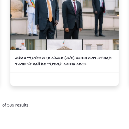
ጠቅላይ ሚኒስትር ዐቢይ አሕመድ (ዶ/ር) ለደቡብ ሱዳን ሪፐብሊክ
ፕሬዝደንት ሳልቫ ኬር ማያርዲት አቀባበል አደረጉ
 of 586 results.