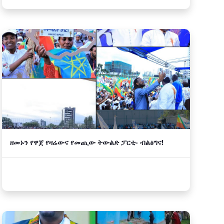
ዘመኑን የዋጀ የዛሬውና የመጪው ትውልድ ፓርቲ- ብልፅግና!