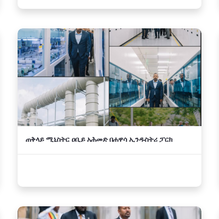
ጠቅላይ ሚኒስትር ዐቢይ አሕመድ በሐዋሳ ኢንዱስትሪ ፓርክ