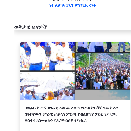
ክቡር አቶ ተመስገን ጥሩነህ
የብልፅግና ፓርቲ ም/ፕሬዚዳንት
ወቅታዊ ዜናዎች
አዲስ
በወራቤ ከተማ ሀገራዊ ለውጡ እውን የሆነበትን 8ኛ ዓመት እና
ሰባተኛውን ሀገራዊ ጠቅላላ ምርጫ የብልጽግና ፓርቲ የምርጫ
ቅስቀሳ አስመልክቶ የድጋፍ ሰልፍ ተካሔደ