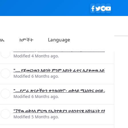
ባኤ
ክምችት
Language
''እኛ እያንዳንዷን ሰከንድ እና ደቂቃ የኢትዮጲያን ብልፅግና በሚያረጋግጡ ጉዳ
Modified 4 Months ago.
".... የጀመርነዉን እድገት ምንም አይነት ፈተና ሊያቆመዉ አይችልም"- ጠቅላ
Modified 6 Months ago.
"....የሥራ ጽናታችሁን ቀጥሉበት!"- ጠቅላይ ሚኒስትር ዐብይ አሕመድ (ዶ/ር
Modified 6 Months ago.
"7ኛዉ ጠቅላላ ምርጫ የኢትዮጵያን ሁለንተናዊ አሸናፊነት የምናረጋግጥበት እንዲ