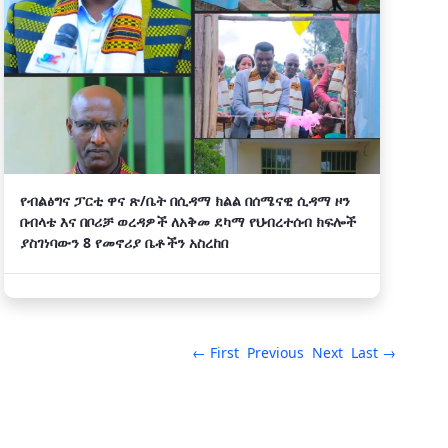
የብልፅግና ፓርቲ ዋና ጽ/ቤት በሲዳማ ክልል በሰሜናዊ ሲዳማ ዞን
በብላቴ እና በቦሪቻ ወረዳዎች ለአቅመ ደካማ የህብረተሰብ ክፍሎች
ያስገነባውን 8 የመኖሪያ ቤቶችን አስረከበ
← First
Previous
Next
Last →