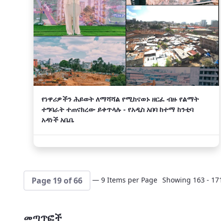
የነዋሪዎችን ሕይወት ለማሻሻል የሚከናወኑ ዘርፈ ብዙ የልማት
ተግባራት ተጠናክረው ይቀጥላሉ - የአዲስ አበባ ከተማ ከንቲባ
አዳነች አቤቤ
— 9 Items per Page
Showing 163 - 171
Page 19 of 66