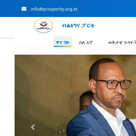
info@prosperity.org.et
ብልፅግና ፓርቲ
ዋና ገጽ
ስለ እኛ
ወቅታዊ ጉዳዮ
Skip to Main Content
Previous