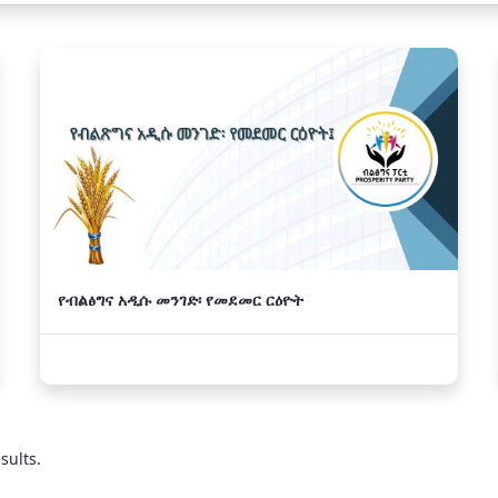
የብልፅግና አዲሱ መንገድ፡ የመደመር ርዕዮት
sults.