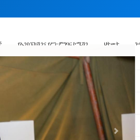
ች
የኢንስፔክሽንና የሥነ-ምግባር ኮሚሽን
ህትመት
ጉ
Next