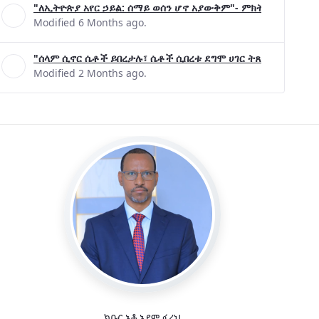
Modified 5 Months ago.
"ለኢትዮጵያ አየር ኃይል: ሰማይ ወሰን ሆኖ አያውቅም"- ምክትል ጠቅላይ ሚኒ
Modified 6 Months ago.
"ሰላም ሲኖር ሴቶች ይበረታሉ፣ ሴቶች ሲበረቱ ደግሞ ሀገር ትጸናለች"- ዶ/ር 
Modified 2 Months ago.