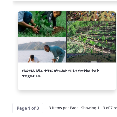
መጣጥፎች
አዲስ
የአረንጓዴ አሻራ ተግባር ለትዉልድ ተስፋን የመትከል ትልቅ
ፕሮጀክት ነዉ
— 3 Items per Page
Showing 1 - 3 of 7 re
Page 1 of 3