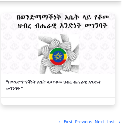
"በወንድማማችነት እሴት ላይ የቆመ ህብረ ብሔራዊ አንድነት
መገንባት "
← First
Previous
Next
Last →