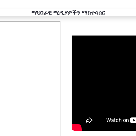
ማህበራዊ ሚዲያዎችን ማስተሳሰር