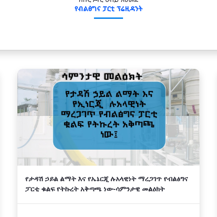
ክቡር ዶ/ር ዐብይ አህመድ
የብልፅግና ፓርቲ ፕሬዚዳንት
የታዳሽ ኃይል ልማት እና የኤኔርጂ ሉአላዊነት ማረጋገጥ የብልፅግና
ፓርቲ ቁልፍ የትኩረት አቅጣጫ ነው-ሳምንታዊ መልዕክት