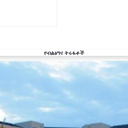
የብልፅግና ትሩፋቶች