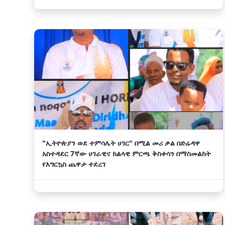
‎"ኢትዮጵያን ወደ ተምሳሌት ሀገር" በሚል መሪ ቃል በድሬዳዋ
አስተዳደር 7ኛው ሀገራዊና ክልላዊ ምርጫ ቅስቀሳን በማስመልከት
የእግርኳስ ጨዋታ ተደረገ