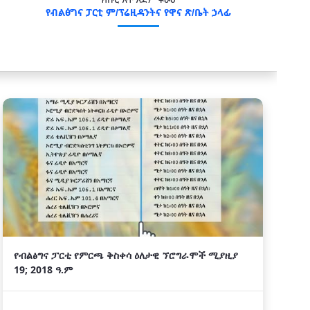
ክቡር አቶ አደም ፋራህ
የብልፅግና ፓርቲ ም/ፕሬዚዳንትና የዋና ጽ/ቤት ኃላፊ
የብልፅግና ፓርቲ የምርጫ ቅስቀሳ ዕለታዊ ኘሮግራሞች ሚያዚያ
19; 2018 ዓ.ም