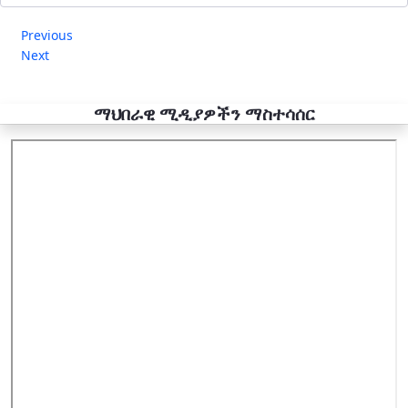
Previous
Next
ማህበራዊ ሚዲያዎችን ማስተሳሰር