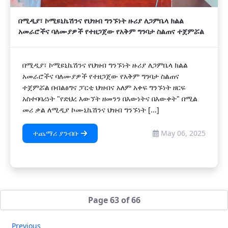
በሚዲያ፣ ኮሚዩኒኬሽንና የህዝብ ግንኙነት ዙሪያ ለጋምቤላ ክልል
አመራሮችና ባለሙያዎች የተዘጋጀው የአቅም ግንባታ ስልጠና ተጀምሯል
በሚዲያ፣ ኮሚዩኒኬሽንና የህዝብ ግንኙነት ዙሪያ ለጋምቤላ ክልል
አመራሮችና ባለሙያዎች የተዘጋጀው የአቅም ግንባታ ስልጠና
ተጀምሯል በብልፅግና ፓርቲ ህዝብና አለም አቀፍ ግንኙነት ዘርፍ
አስተባባሪነት "የድህረ እውኘት ዘመንን በእውነትና በእውቀት" በሚል
መሪ ቃል ለሚዲያ ኮሙኒኬሽንና ህዝብ ግንኙነት [...]
ተጨማሪ ያንብቡ
May 06, 2025
Page 63 of 66
Previous