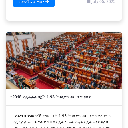
ተጨማሪ ያንብቡ
July 06, 2025
የ2018 የፌዴራል በጀት 1.93 ትሪሊዮን ብር ሆኖ ፀደቀ
የሕዝብ ተወካዮች ምክር ቤት 1.93 ትሪሊዮን ብር ሆኖ የቀረበውን
የፌዴራል መንግሥት የ2018 በጀት ዓመት ረቂቅ በጀት አፅድቋል።