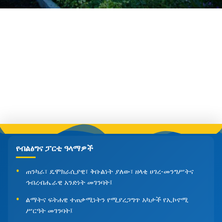
የብልፅግና ፓርቲ ዓላማዎች
ጠንካራ፣ ዴሞክራሲያዊ፣ ቅቡልነት ያለው፣ ዘላቂ ሀገረ-መንግሥትና
ኅብረብሔራዊ አንድነት መገንባት፤
ልማትና ፍትሐዊ ተጠቃሚነትን የሚያረጋግጥ አካታች የኢኮኖሚ
ሥርዓት መገንባት፤