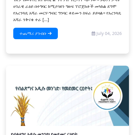
ሀገራዊ ራዕይ በተግባር ከሚያሳዩን ግዙፍ ፕሮጀክቶች መካከል ደግሞ
የአረንጓዴ አሻራ መርሃ-ግብር ግንባር ቀደሙን ስፍራ ይይዛል። የአረንጓዴ
አሻራ ንቅናቄ ተራ [...]
ተጨማሪ ያንብቡ
July 04, 2026
የብልፅግና አዲሱ መንገድ፡ የመደመር ርዕዮት