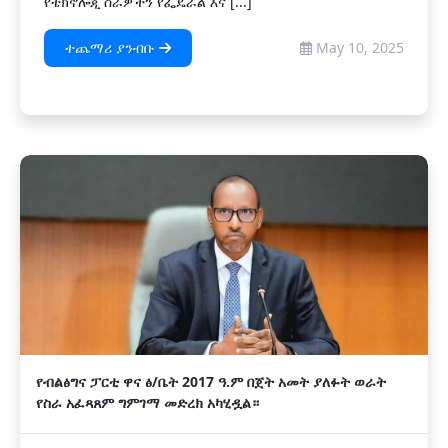
የቴክኖሎጂ ስራዎችን የፌዴራል እና [...]
ተጨማሪ ያንብቡ
May 10, 2025
የብልፅግና ፓርቲ ዋና ፅ/ቤት 2017 ዓ.ም በጀት አመት ያለፉት ወራት
የስራ አፈጻጸም ግምገማ መድረክ አካሂዷል።