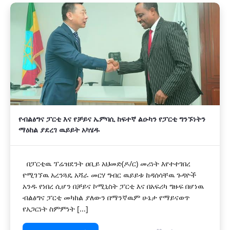
የብልፅግና ፓርቲ እና የቻይና ኤምባሲ ከፍተኛ ልዑካን የፓርቲ ግንኙነትን
ማዕከል ያደረገ ዉይይት አካሄዱ
በፓርቲዉ ፕሬዝደንት ዐቢይ አህመድ(ዶ/ር) መሪነት እየተተገበረ
የሚገኘዉ አረንጓዴ አሻራ መርሃ ግብር ዉይይቱ ከዳሰሳቸዉ ጉዳዮች
አንዱ የነበረ ሲሆን በቻይና ኮሚኒስት ፓርቲ እና በአፍሪካ ግዙፍ በሆነዉ
ብልፅግና ፓርቲ መካከል ያለውን በማንኛዉም ሁኔታ የማይናወጥ
የአጋርነት ስምምነት [...]