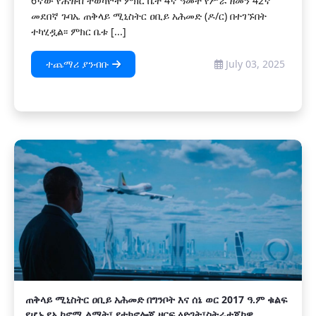
6ኛው የሕዝብ ተወካዮች ምክር ቤት 4ኛ ዓመት የሥራ ዘመን 42ኛ
መደበኛ ጉባኤ ጠቅላይ ሚኒስትር ዐቢይ አሕመድ (ዶ/ር) በተገኙበት
ተካሂዷል፡፡ ምክር ቤቱ [...]
ተጨማሪ ያንብቡ
July 03, 2025
ጠቅላይ ሚኒስትር ዐቢይ አሕመድ በግንቦት እና ሰኔ ወር 2017 ዓ.ም ቁልፍ
የሆኑ የኢኮኖሚ ልማት፣ የቴክኖሎጂ ዘርፍ ዕድገት፣ስትራቴጂካዊ