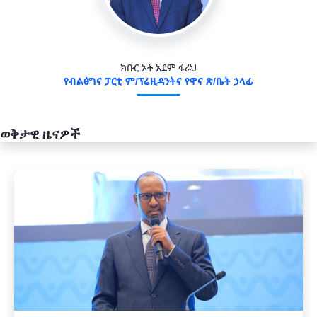
ክቡር አቶ አደም ፋራህ
የብልፅግና ፓርቲ ም/ፕሬዚዳንትና የዋና ጽ/ቤት ኃላፊ
ወቅታዊ ዜናዎች
አዲስ