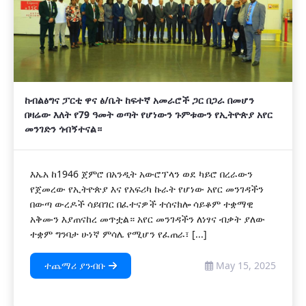
ከብልፅግና ፓርቲ ዋና ፅ/ቤት ከፍተኛ አመራሮች ጋር በጋራ በመሆን
በዛሬው እለት የ79 ዓመት ወጣት የሆነውን ጉምቱውን የኢትዮጵያ አየር
መንገድን ጎብኝተናል።
እኤአ ከ1946 ጀምሮ በአንዲት አውሮፕላን ወደ ካይሮ በረራውን
የጀመረው የኢትዮጵያ እና የአፍሪካ ኩራት የሆነው አየር መንገዳችን
በውጣ ውረዶች ሳይበገር በፈተናዎች ተሰናክሎ ሳይቆም ተቋማዊ
አቅሙን እያጠናከረ መጥቷል። አየር መንገዳችን ለነፃና ብቃት ያለው
ተቋም ግንባታ ሁነኛ ምሳሌ የሚሆን የፈጠራ፣ [...]
ተጨማሪ ያንብቡ
May 15, 2025