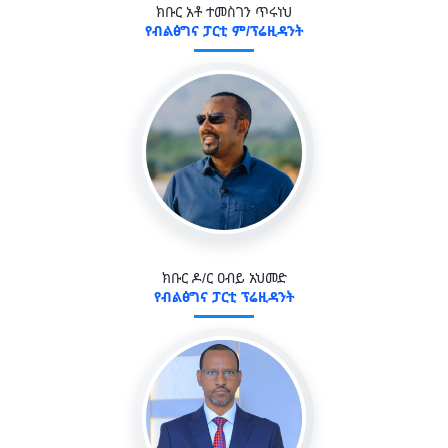
ክቡር አቶ ተመስገን ጥሩነህ
የብልፅግና ፓርቲ ም/ፕሬዚዳንት
ክቡር ዶ/ር ዐብይ አህመድ
የብልፅግና ፓርቲ ፕሬዚዳንት