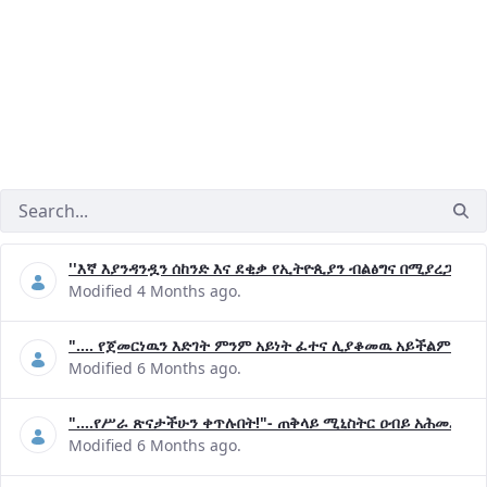
''እኛ እያንዳንዷን ሰከንድ እና ደቂቃ የኢትዮጲያን ብልፅግና በሚያረጋግጡ 
Modified 4 Months ago.
".... የጀመርነዉን እድገት ምንም አይነት ፈተና ሊያቆመዉ አይችልም"- ጠ
Modified 6 Months ago.
"....የሥራ ጽናታችሁን ቀጥሉበት!"- ጠቅላይ ሚኒስትር ዐብይ አሕመድ (ዶ
Modified 6 Months ago.