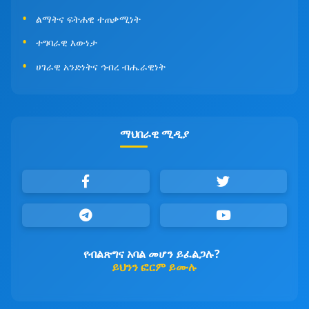
ልማትና ፍትሐዊ ተጠቃሚነት
ተግባራዊ እውነታ
ሀገራዊ አንድነትና ኅብረ ብሔራዊነት
ማህበራዊ ሚዲያ
የብልጽግና አባል መሆን ይፈልጋሉ?
ይህንን ፎርም ይሙሉ