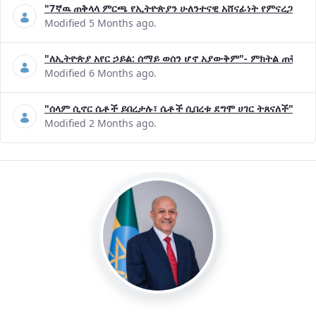
"7ኛዉ ጠቅላላ ምርጫ የኢትዮጵያን ሁለንተናዊ አሸናፊነት የምናረጋግጥበት እ
Modified 5 Months ago.
"ለኢትዮጵያ አየር ኃይል: ሰማይ ወሰን ሆኖ አያውቅም"- ምክትል ጠቅላይ 
Modified 6 Months ago.
"ሰላም ሲኖር ሴቶች ይበረታሉ፣ ሴቶች ሲበረቱ ደግሞ ሀገር ትጸናለች"- ዶ/
Modified 2 Months ago.