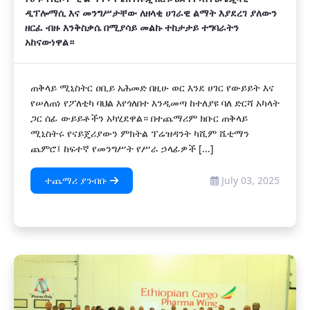
ዲፕሎማሲ እና መንግሥታቸው ለዘላቂ ሀገራዊ ልማት እያደረገ ያለውን
ዘርፈ ብዙ እንቅስቃሴ በሚያሳይ መልኩ ተከታታይ ተግባራትን
አከናውነዋል።
ጠቅላይ ሚኒስትር ዐቢይ አሕመድ በዚሁ ወር እንደ ሀገር የውይይት እና
የሠለጠነ የፖለቲካ ባህል እየጎለበተ እንዲመጣ ከተለያዩ ባለ ድርሻ አካላት
ጋር ሰፊ ውይይቶችን አካሂደዋል። በተጨማሪም ክቡር ጠቅላይ
ሚኒስትሩ የናይጄሪያውን ምክትል ፕሬዝዳንት ካሺም ሼቲማን
ጨምሮ፤ ከፍተኛ የመንግሥት የሥራ ኃላፊዎች [...]
ተጨማሪ ያንብቡ
July 03, 2025