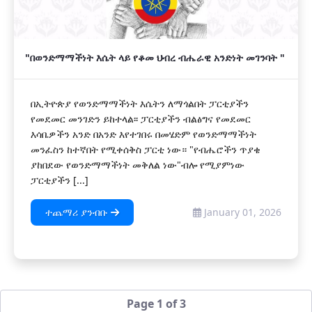
"በወንድማማችነት እሴት ላይ የቆመ ህብረ ብሔራዊ አንድነት መገንባት "
በኢትዮጵያ የወንድማማችነት እሴትን ለማጎልበት ፓርቲያችን
የመደመር መንገድን ይከተላል፡፡ ፓርቲያችን ብልፅግና የመደመር
እሳቤዎችን አንድ በአንድ እየተገበሩ በመሄድም የወንድማማችነት
መንፈስን ከተኛበት የሚቀሰቅስ ፓርቲ ነው። "የብሔሮችን ጥያቄ
ያከበደው የወንድማማችነት መቅለል ነው"ብሎ የሚያምነው
ፓርቲያችን [...]
ተጨማሪ ያንብቡ
January 01, 2026
Page 1 of 3