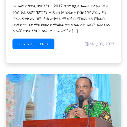
የብልፅግና ፓርቲ ዋና ፅ/ቤት 2017 ዓ.ም በጀት አመት ያለፉት ወራት
የስራ አፈጻጸም ግምገማ መድረክ አካሂዷል። የብልፅግና ፓርቲ ም/
ፕሬዚዳንት እና በምክትል ጠቅላይ ሚኒስትር ማዕረግ የዴሞክራሲ
ስርዓት ግንባታ ማስተባበሪያ ማዕከል ዋና ኃላፊ አቶ አደም ፋራህ እና
ሌሎች የዋና ፅ/ቤት ከፍተኛ አመራሮችና [...]
ተጨማሪ ያንብቡ
May 09, 2025