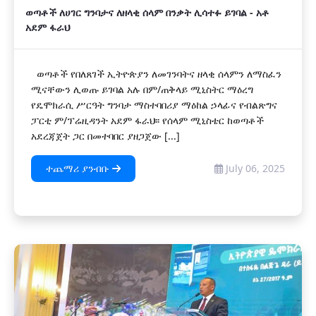
ወጣቶች ለሀገር ግንባታና ለዘላቂ ሰላም በንቃት ሊሳተፉ ይገባል - አቶ
አደም ፋራህ
ወጣቶች የበለጸገች ኢትዮጵያን ለመገንባትና ዘላቂ ሰላምን ለማስፈን
ሚናቸውን ሊወጡ ይገባል አሉ በም/ጠቅላይ ሚኒስትር ማዕረግ
የዴሞክራሲ ሥርዓት ግንባታ ማስተባበሪያ ማዕከል ኃላፊና የብልጽግና
ፓርቲ ም/ፕሬዚዳንት አደም ፋራህ፡፡ የሰላም ሚኒስቴር ከወጣቶች
አደረጃጀት ጋር በመተባበር ያዘጋጀው [...]
ተጨማሪ ያንብቡ
July 06, 2025