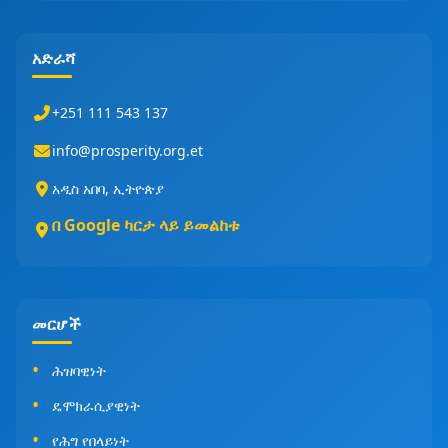
አድራሻ
+251 111 543 137
info@prosperity.org.et
አዲስ አበባ, ኢትዮጵያ
በ Google ካርታ ላይ ይመልከቱ
መርሆች
ሕዝባዊነት
ዴሞክራሲያዊነት
የሕግ የበላይነት