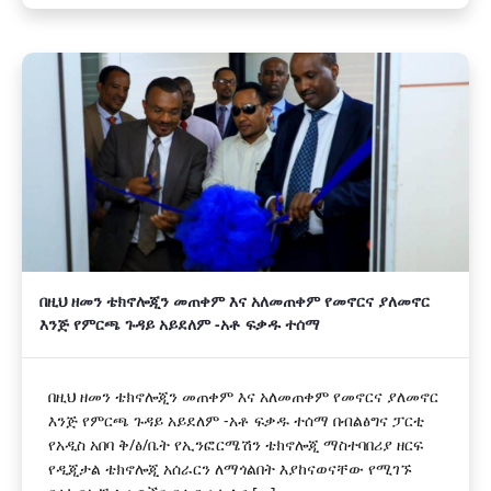
በዚህ ዘመን ቴክኖሎጂን መጠቀም እና አለመጠቀም የመኖርና ያለመኖር
እንጅ የምርጫ ጉዳይ አይደለም -አቶ ፍቃዱ ተሰማ
በዚህ ዘመን ቴክኖሎጂን መጠቀም እና አለመጠቀም የመኖርና ያለመኖር
እንጅ የምርጫ ጉዳይ አይደለም -አቶ ፍቃዱ ተሰማ በብልፅግና ፓርቲ
የአዲስ አበባ ቅ/ፅ/ቤት የኢንፎርሜሽን ቴክኖሎጂ ማስተባበሪያ ዘርፍ
የዲጂታል ቴክኖሎጂ አሰራርን ለማጎልበት እያከናወናቸው የሚገኙ