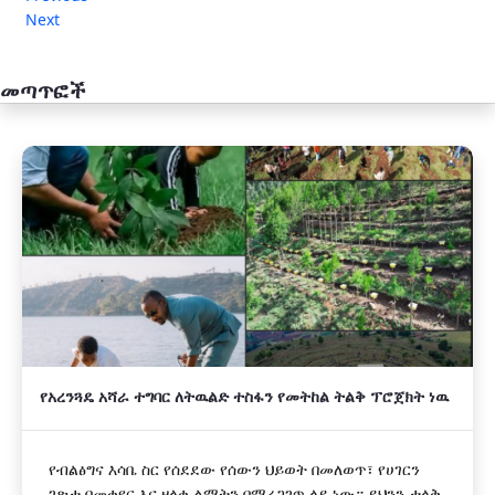
Next
መጣጥፎች
አዲስ
የአረንጓዴ አሻራ ተግባር ለትዉልድ ተስፋን የመትከል ትልቅ ፕሮጀክት ነዉ
የብልፅግና እሳቤ ስር የሰደደው የሰውን ህይወት በመለወጥ፣ የሀገርን
ገጽታ በመቀየር እና ዘላቂ ልማትን በማረጋገጥ ላይ ነው። ይህንን ታላቅ