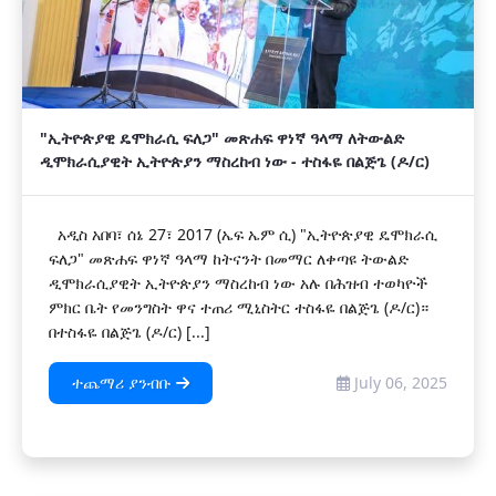
"ኢትዮጵያዊ ዴሞክራሲ ፍለጋ" መጽሐፍ ዋነኛ ዓላማ ለትውልድ
ዲሞክራሲያዊት ኢትዮጵያን ማስረከብ ነው - ተስፋዬ በልጅጌ (ዶ/ር)
አዲስ አበባ፣ ሰኔ 27፣ 2017 (ኤፍ ኤም ሲ) "ኢትዮጵያዊ ዴሞክራሲ
ፍለጋ" መጽሐፍ ዋነኛ ዓላማ ከትናንት በመማር ለቀጣዩ ትውልድ
ዲሞክራሲያዊት ኢትዮጵያን ማስረከብ ነው አሉ በሕዝብ ተወካዮች
ምክር ቤት የመንግስት ዋና ተጠሪ ሚኒስትር ተስፋዬ በልጅጌ (ዶ/ር)።
በተስፋዬ በልጅጌ (ዶ/ር) [...]
ተጨማሪ ያንብቡ
July 06, 2025