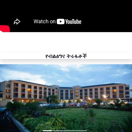
የብልፅግና ትሩፋቶች
Previous
Next