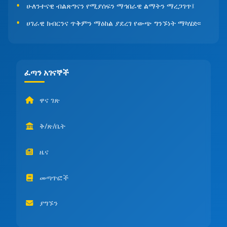
ሁለንተናዊ ብልጽግናን የሚያሰፍን ማኅበራዊ ልማትን ማረጋገጥ፤
ሀገራዊ ክብርንና ጥቅምን ማዕከል ያደረገ የውጭ ግንኙነት ማካሄድ፡፡
ፈጣን አገናኞች
ዋና ገጽ
ቅ/ጽ/ቤት
ዜና
መጣጥፎች
ያግኙን