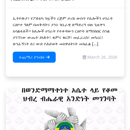
ኢትዮጵያ፥ የፖለቲካ ጉዟችን ረጅም ታሪክ ውስጥ የሌሎችን ሀገራት
ርዕዮተ ዓለም በመቅዳትና ያንኑ ገቢራዊ ለማድረግ ብዙ ጊዜዋን
አሳልፋለች። ከሌሎች ሀገራት የተቀዳውን ርዕዮት ለማስከበር ስንል
ያገኘነው ውጤት ድህነት፣ ቂምና ቁርሾ፣ መፈራረስ፣ መካረር፣
ጽንፈኝነት እና ውድ የሕይወት መስዋዕትነት መክፈል [...]
ተጨማሪ ያንብቡ
March 26, 2026