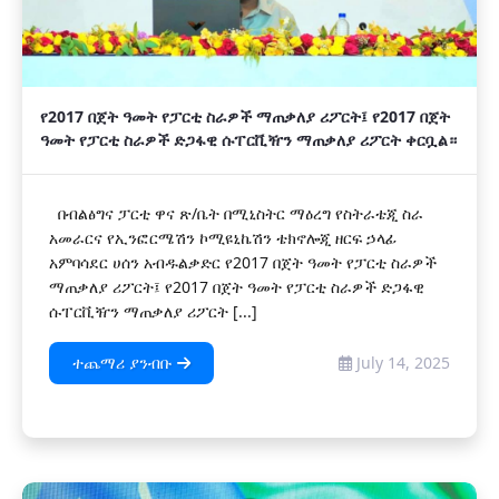
የ2017 በጀት ዓመት የፓርቲ ስራዎች ማጠቃለያ ሪፖርት፤ የ2017 በጀት
ዓመት የፓርቲ ስራዎች ድጋፋዊ ሱፐርቪዥን ማጠቃለያ ሪፖርት ቀርቧል።
በብልፅግና ፓርቲ ዋና ጽ/ቤት በሚኒስትር ማዕረግ የስትራቴጂ ስራ
አመራርና የኢንፎርሜሽን ኮሚዩኒኬሽን ቴክኖሎጂ ዘርፍ ኃላፊ
አምባሳደር ሀሰን አብዱልቃድር የ2017 በጀት ዓመት የፓርቲ ስራዎች
ማጠቃለያ ሪፖርት፤ የ2017 በጀት ዓመት የፓርቲ ስራዎች ድጋፋዊ
ሱፐርቪዥን ማጠቃለያ ሪፖርት [...]
ተጨማሪ ያንብቡ
July 14, 2025