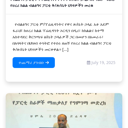
የሀረሪ ክልል ብልፅግና ፓርቲ ቅ/ጽ/ቤት ህንፃዎችን መረቁ
የብልፅግና ፓርቲ ም/ፕሬዚዳንትና የዋና ጽ/ቤት ኃላፊ አቶ አደም
ፋራህ፤ ከሀረሪ ክልል ፕሬዚዳንት ኦርዲን በዲሪ፣ ከክልልና ከተማ
አስተዳደር ቅርንጫፍ ፅ/ቤት ኃላፊዎች ጋር በመሆን በአመራሩ፣
በአባላትና በህዝብ ተሳትፎ የተሰሩ ዘጠኝ የሀረሪ ክልል ብልፅግና ፓርቲ
ቅ/ጽ/ቤት ህንፃዎችን መርቀዋል። [...]
ተጨማሪ ያንብቡ
July 19, 2025