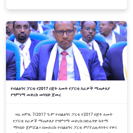
የብልፅግና ፓርቲ የ2017 በጀት አመት የፓርቲ ስራዎች ማጠቃለያ
የግምገማ መድረክ መካሄድ ጀመረ
ዛሬ ሀምሌ 7/2017 ዓ.ም የብልፅግና ፓርቲ የ2017 በጀት አመት
የፓርቲ ስራዎች ማጠቃለያ የግምገማ መድረክ በድሬዳዋ ከተማ
ማካሄድ ጀምሯል። በመድረኩ የብልፅግና ፓርቲ ም/ፕሬዚዳንትና የዋና