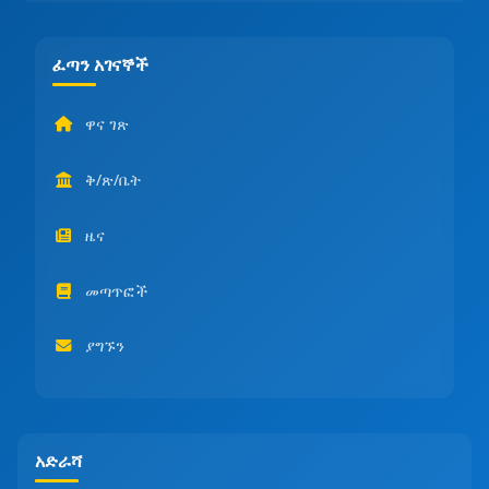
ፈጣን አገናኞች
ዋና ገጽ
ቅ/ጽ/ቤት
ዜና
መጣጥፎች
ያግኙን
አድራሻ