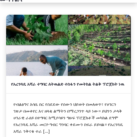
አዲስ
የአረንጓዴ አሻራ ተግባር ለትዉልድ ተስፋን የመትከል ትልቅ ፕሮጀክት ነዉ
የብልፅግና እሳቤ ስር የሰደደው የሰውን ህይወት በመለወጥ፣ የሀገርን
ገጽታ በመቀየር እና ዘላቂ ልማትን በማረጋገጥ ላይ ነው። ይህንን ታላቅ
ሀገራዊ ራዕይ በተግባር ከሚያሳዩን ግዙፍ ፕሮጀክቶች መካከል ደግሞ
የአረንጓዴ አሻራ መርሃ-ግብር ግንባር ቀደሙን ስፍራ ይይዛል። የአረንጓዴ
አሻራ ንቅናቄ ተራ [...]