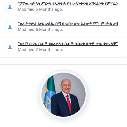
"7ኛዉ ጠቅላላ ምርጫ የኢትዮጵያን ሁለንተናዊ አሸናፊነት የምናረጋግጥበት እ
Modified 5 Months ago.
"ለኢትዮጵያ አየር ኃይል: ሰማይ ወሰን ሆኖ አያውቅም"- ምክትል ጠቅላይ 
Modified 6 Months ago.
"ሰላም ሲኖር ሴቶች ይበረታሉ፣ ሴቶች ሲበረቱ ደግሞ ሀገር ትጸናለች"- ዶ/
Modified 2 Months ago.