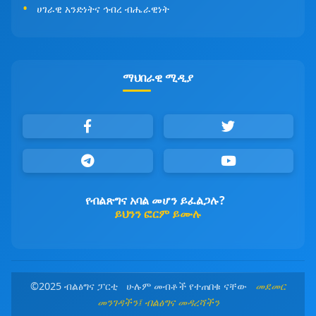
ሀገራዊ አንድነትና ኅብረ ብሔራዊነት
ማህበራዊ ሚዲያ
የብልጽግና አባል መሆን ይፈልጋሉ?
ይህንን ፎርም ይሙሉ
©2025 ብልፅግና ፓርቲ ሁሉም መብቶች የተጠበቁ ናቸው
መደመር
መንገዳችን፤ ብልፅግና መዳረሻችን