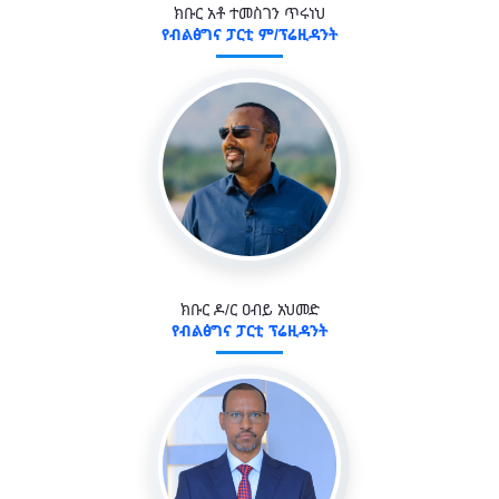
ክቡር አቶ ተመስገን ጥሩነህ
የብልፅግና ፓርቲ ም/ፕሬዚዳንት
ክቡር ዶ/ር ዐብይ አህመድ
የብልፅግና ፓርቲ ፕሬዚዳንት