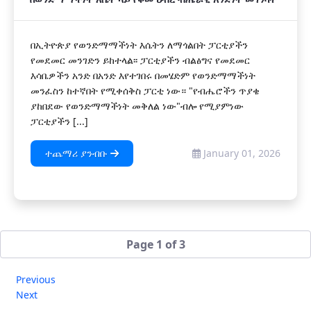
በኢትዮጵያ የወንድማማችነት እሴትን ለማጎልበት ፓርቲያችን
የመደመር መንገድን ይከተላል፡፡ ፓርቲያችን ብልፅግና የመደመር
እሳቤዎችን አንድ በአንድ እየተገበሩ በመሄድም የወንድማማችነት
መንፈስን ከተኛበት የሚቀሰቅስ ፓርቲ ነው። "የብሔሮችን ጥያቄ
ያከበደው የወንድማማችነት መቅለል ነው"ብሎ የሚያምነው
ፓርቲያችን [...]
ተጨማሪ ያንብቡ
January 01, 2026
Page 1 of 3
Previous
Next