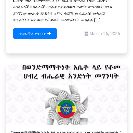
ርዕዮተ ዓለም በመቅዳትና ያንኑ ገቢራዊ ለማድረግ ብዙ ጊዜዋን
አሳልፋለች። ከሌሎች ሀገራት የተቀዳውን ርዕዮት ለማስከበር ስንል
ያገኘነው ውጤት ድህነት፣ ቂምና ቁርሾ፣ መፈራረስ፣ መካረር፣
ጽንፈኝነት እና ውድ የሕይወት መስዋዕትነት መክፈል [...]
ተጨማሪ ያንብቡ
March 26, 2026
"በወንድማማችነት እሴት ላይ የቆመ ህብረ ብሔራዊ አንድነት መገንባት "