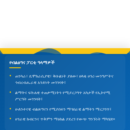
የብልፅግና ፓርቲ ዓላማዎች
ጠንካራ፣ ዴሞክራሲያዊ፣ ቅቡልነት ያለው፣ ዘላቂ ሀገረ-መንግሥትና
ኅብረብሔራዊ አንድነት መገንባት፤
ልማትና ፍትሐዊ ተጠቃሚነትን የሚያረጋግጥ አካታች የኢኮኖሚ
ሥርዓት መገንባት፤
ሁለንተናዊ ብልጽግናን የሚያሰፍን ማኅበራዊ ልማትን ማረጋገጥ፤
ሀገራዊ ክብርንና ጥቅምን ማዕከል ያደረገ የውጭ ግንኙነት ማካሄድ፡፡