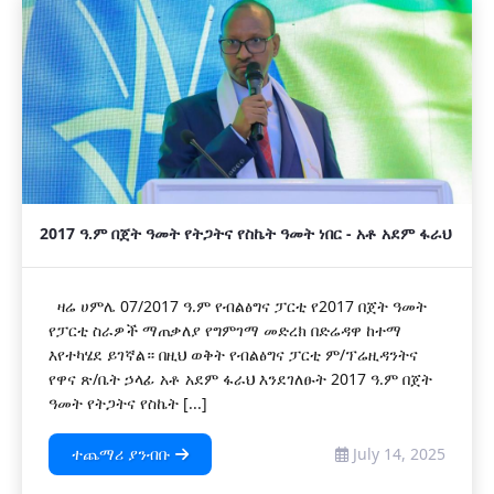
2017 ዓ.ም በጀት ዓመት የትጋትና የስኬት ዓመት ነበር - አቶ አደም ፋራህ
ዛሬ ሀምሌ 07/2017 ዓ.ም የብልፅግና ፓርቲ የ2017 በጀት ዓመት
የፓርቲ ስራዎች ማጠቃለያ የግምገማ መድረክ በድሬዳዋ ከተማ
እየተካሄደ ይገኛል። በዚህ ወቅት የብልፅግና ፓርቲ ም/ፕሬዚዳንትና
የዋና ጽ/ቤት ኃላፊ አቶ አደም ፋራህ እንደገለፁት 2017 ዓ.ም በጀት
ዓመት የትጋትና የስኬት [...]
ተጨማሪ ያንብቡ
July 14, 2025