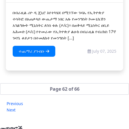
በብራዚል ሪዮ ዲ ጄኒሮ እየተካሄደ በሚገኘው ጉባኤ የኢትዮጵያ
ተሳትፎ በአጠቃላይ ውጤታማ ነበር አሉ የመንግስት ኮሙኒኬሽን
አገልግሎት ሚኒስትር ለገሰ ቱሉ (ዶ/ር)። በጠቅላይ ሚኒስትር ዐቢይ
አሕመድ (ዶ/ር) የተመራው የኢትዮጵያ ልዑክ በብራዚል የብሪክስ 17ኛ
ጉባዔ ቆይታን በተመለከተ የመንግስት [...]
ተጨማሪ ያንብቡ
July 07, 2025
Page 62 of 66
Previous
Next
መጣጥፎች