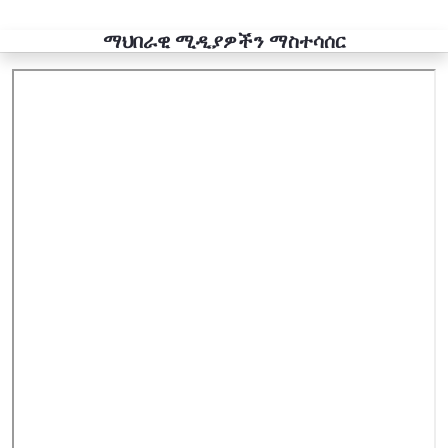
ማህበራዊ ሚዲያዎችን ማስተሳሰር