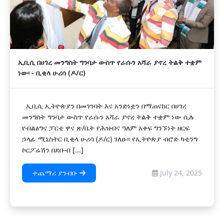
ኢቢሲ በሀገረ መንግስት ግንባታ ውስጥ የራሱን አሻራ ያኖረ ትልቅ ተቋም
ነው፡ - ቢቂላ ሁሪሳ (ዶ/ር)
ኢቢሲ ኢትዮጵያን በመገንባት እና አንድነቷን በማጠናከር በሀገረ
መንግስት ግንባታ ውስጥ የራሱን አሻራ ያኖረ ትልቅ ተቋም ነው ሲሉ
የብልፅግና ፓርቲ ዋና ጽ/ቤት የሕዝብና ዓለም አቀፍ ግንኙነት ዘርፍ
ኃላፊ ሚኒስትር ቢቂላ ሁሪሳ (ዶ/ር) ገለፁ፡፡ የኢትዮጵያ ብሮድ ካቲንግ
ኮርፖሬሽን በደቡብ [...]
ተጨማሪ ያንብቡ
July 24, 2025