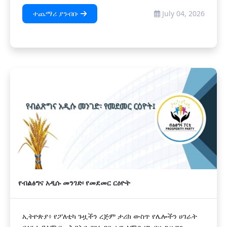
ተጨማሪ ያንብቡ
July 04, 2026
የብልፅግና አዲሱ መንገድ፡ የመደመር ርዕዮት
ኢትዮጵያ፥ የፖለቲካ ጉዟችን ረጅም ታሪክ ውስጥ የሌሎችን ሀገራት