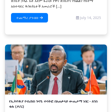
ጽ/ቤት ኃላፊ አቶ አደም ፋራህ፤ የዋና ጽ/ቤትና የክልልና የከተማ
አስተዳደር ቅ/ጽ/ቤቶች አመራሮች [...]
ተጨማሪ ያንብቡ
July 14, 2025
የኢትዮጵያ የብሪክስ ጉባዔ ተሳትፎ በአጠቃላይ ውጤታማ ነበር - ለገሰ
ቱሉ (ዶ/ር)