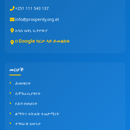
+251 111 543 137
info@prosperity.org.et
አዲስ አበባ, ኢትዮጵያ
በ Google ካርታ ላይ ይመልከቱ
መርሆች
ሕዝባዊነት
ዴሞክራሲያዊነት
የሕግ የበላይነት
ልማትና ፍትሐዊ ተጠቃሚነት
ተግባራዊ እውነታ