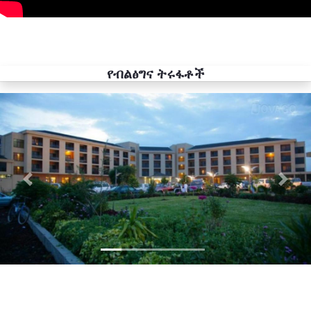
የብልፅግና ትሩፋቶች
Previous
Next