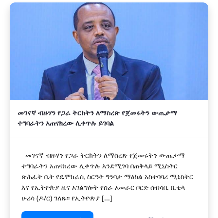
መገናኛ ብዙሃን የጋራ ትርክትን ለማስረጽ የጀመሩትን ውጤታማ
ተግባራትን አጠናክረው ሊቀጥሉ ይገባል
መገናኛ ብዙሃን የጋራ ትርክትን ለማስረጽ የጀመሩትን ውጤታማ
ተግባራትን አጠናክረው ሊቀጥሉ እንደሚገባ በጠቅላይ ሚኒስትር
ጽሕፈት ቤት የዴሞክራሲ ስርዓት ግንባታ ማዕከል አስተባባሪ ሚኒስትር
እና የኢትዮጵያ ዜና አገልግሎት የስራ አመራር ቦርድ ሰብሳቢ ቢቂላ
ሁሪሳ (ዶ/ር) ገለጹ፡፡ የኢትዮጵያ [...]