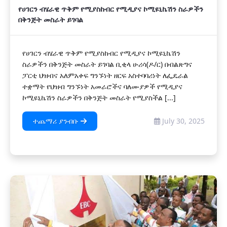
የሀገርን ብሄራዊ ጥቅም የሚያስከብር የሚዲያና ኮሚዩኒኬሽን ስራዎችን
በቅንጅት መስራት ይገባል
የሀገርን ብሄራዊ ጥቅም የሚያስከብር የሚዲያና ኮሚዩኒኬሽን
ስራዎችን በቅንጅት መስራት ይገባል ቢቂላ ሁሪሳ(ዶ/ር) በብልጽግና
ፓርቲ ህዝብና አለምአቀፍ ግንኙነት ዘርፍ አስተባባሪነት ለፌዴራል
ተቋማት የህዝብ ግንኙነት አመራሮችና ባለሙያዎች የሚዲያና
ኮሚዩኒኬሽን ስራዎችን በቅንጅት መስራት የሚያስችል [...]
ተጨማሪ ያንብቡ
July 30, 2025