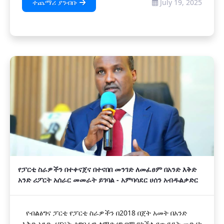
ተጨማሪ ያንብቡ
July 19, 2025
የፓርቲ ስራዎችን በተቀናጀና በተናበበ መንገድ ለመፈፀም በአንድ እቅድ
አንድ ሪፖርት አሰራር መመራት ይገባል - አምባሳደር ሀሰን አብዱልቃድር
የብልፅግና ፓርቲ የፓርቲ ስራዎችን በ2018 በጀት አመት በአንድ
እቅድ አንድ ሪፖርት ተግባራዊ ለማድረግ የሚያስችል የውይይት መድረክ