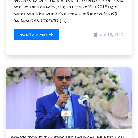
እየተካሄደ ነው። የብልፅግና ፓርቲ የፓርቲ ስራዎችን በ2018 በጀት
አመት በአንድ እቅድ አንድ ሪፖርት ተግባራዊ ለማድረግ የስትራቴጂክ
ስራ አመራር የኢንፎርሜሽን [...]
ተጨማሪ ያንብቡ
July 19, 2025
የብልፅግና ፓርቲ ም/ፕሬዚዳንትና የዋና ጽ/ቤት ኃላፊ አቶ አደም ፋራህ