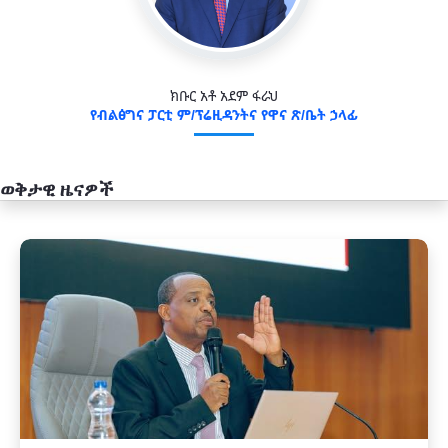
ክቡር አቶ አደም ፋራህ
የብልፅግና ፓርቲ ም/ፕሬዚዳንትና የዋና ጽ/ቤት ኃላፊ
ወቅታዊ ዜናዎች
አዲስ