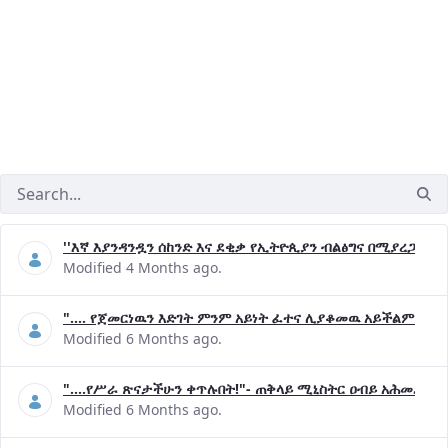
''እኛ እያንዳንዷን ሰከንድ እና ደቂቃ የኢትዮጲያን ብልፅግና በሚያረጋግጡ 
Modified 4 Months ago.
".... የጀመርነዉን እድገት ምንም አይነት ፈተና ሊያቆመዉ አይችልም"- ጠ
Modified 6 Months ago.
"....የሥራ ጽናታችሁን ቀጥሉበት!"- ጠቅላይ ሚኒስትር ዐብይ አሕመድ (ዶ
Modified 6 Months ago.