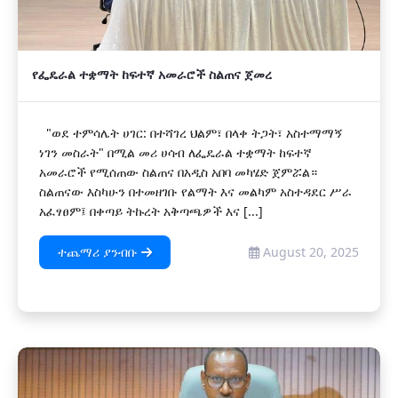
የፌዴራል ተቋማት ከፍተኛ አመራሮች ስልጠና ጀመረ
"ወደ ተምሳሌት ሀገር: በተሻገረ ህልም፣ በላቀ ትጋት፣ አስተማማኝ
ነገን መስራት" በሚል መሪ ሀሳብ ለፌዴራል ተቋማት ከፍተኛ
አመራሮች የሚሰጠው ስልጠና በአዲስ አበባ መካሄድ ጀምሯል።
ስልጠናው እስካሁን በተመዘገቡ የልማት እና መልካም አስተዳደር ሥራ
አፈፃፀም፤ በቀጣይ ትኩረት አቅጣጫዎች እና [...]
ተጨማሪ ያንብቡ
August 20, 2025