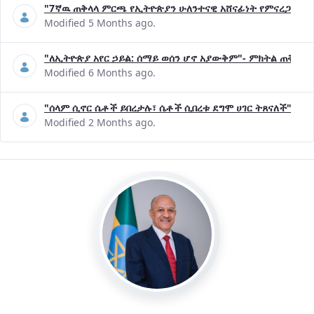
"7ኛዉ ጠቅላላ ምርጫ የኢትዮጵያን ሁለንተናዊ አሸናፊነት የምናረጋግጥበት እ
Modified 5 Months ago.
"ለኢትዮጵያ አየር ኃይል: ሰማይ ወሰን ሆኖ አያውቅም"- ምክትል ጠቅላይ 
Modified 6 Months ago.
"ሰላም ሲኖር ሴቶች ይበረታሉ፣ ሴቶች ሲበረቱ ደግሞ ሀገር ትጸናለች"- ዶ/
Modified 2 Months ago.