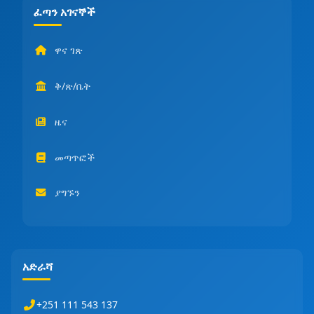
ፈጣን አገናኞች
ዋና ገጽ
ቅ/ጽ/ቤት
ዜና
መጣጥፎች
ያግኙን
አድራሻ
+251 111 543 137