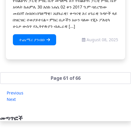
የብልፅግና ፓርቲ ምክር ቤት መግለጫ እኛ የብልፅግና ፓርቲ ምክር ቤት
አባላት ከሐምሌ 30 እስከ ነሐሴ 02 ቀን 2017 ዓ.ም ባደረግነው
መደበኛ ስብሰባ በዓለማዊ፣ አህጉራዊ፣ ቀጣናዊ እና ሀገራዊ ጉዳዮች ላይ
በዝርዝር ተወያይተናል። ምክር ቤታችን አሁን ባለው የጂኦ ፖለቲካ
ሁኔታ ውስጥ የኢትዮጵያን ብሔራዊ [...]
ተጨማሪ ያንብቡ
August 08, 2025
Page 61 of 66
Previous
Next
መጣጥፎች