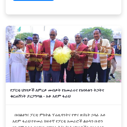
የፓርቲ ህንፃዎች ለምረቃ መብቃት የአመራሩና የአባላቱን ትጋትና
ቁርጠኝነት ያረጋግጣል - አቶ አደም ፋራህ
በብልፅግና ፓርቲ ምክትል ፕሬዚዳንትና የዋና ጽ/ቤት ኃላፊ አቶ
አደም ፋራህ የተመራ ከፍተኛ የፓርቲ አመራሮች ልዑካን ቡድን