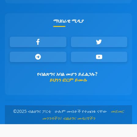
ማህበራዊ ሚዲያ
የብልጽግና አባል መሆን ይፈልጋሉ?
ይህንን ፎርም ይሙሉ
©2025 ብልፅግና ፓርቲ ሁሉም መብቶች የተጠበቁ ናቸው
መደመር
መንገዳችን፤ ብልፅግና መዳረሻችን