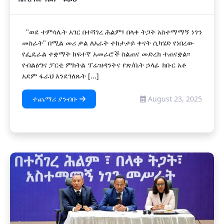
"ወደ ተምሳሌት አገር በተሻገረ ሕልም፤ በላቀ ትጋት አስተማማኝ ነገን
መስራት" በሚል መሪ ቃል ለአራት ተከታታይ ቀናት ሲካሄድ የነበረው
የፌዴራል ተቋማት ከፍተኛ አመራሮች ስልጠና መድረክ ተጠናቋል፡፡
የብልፅግና ፓርቲ ምክትል ፕሬዝዳንትና የጽ/ቤት ኃላፊ ክቡር አቶ
አደም ፋራህ እንደገለጹት [...]
ተጨማሪ ያንብቡ
August 23, 2025