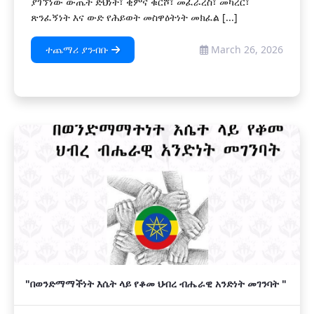
ያገኘነው ውጤት ድህነት፣ ቂምና ቁርሾ፣ መፈራረስ፣ መካረር፣
ጽንፈኝነት እና ውድ የሕይወት መስዋዕትነት መክፈል [...]
ተጨማሪ ያንብቡ
March 26, 2026
"በወንድማማችነት እሴት ላይ የቆመ ህብረ ብሔራዊ አንድነት መገንባት "