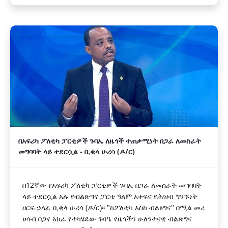
በአፍሪካ ፖለቲካ ፓርቲዎች ጉባኤ ለዜጎች ተጠቃሚነት በጋራ ለመስራት
መግባባት ላይ ተደርሷል - ቢቂላ ሁሪሳ (ዶ/ር)
በ12ኛው የአፍሪካ ፖለቲካ ፓርቲዎች ጉባኤ በጋራ ለመስራት መግባባት
ላይ ተደርሷል አሉ የብልጽግና ፓርቲ ዓለም አቀፍና የሕዝብ ግንኙነት
ዘርፍ ኃላፊ ቢቂላ ሁሪሳ (ዶ/ር)፡፡ "ከፖለቲካ እስከ ብልፅግና'' በሚል መሪ
ሀሳብ በጋና አክራ የተካሄደው ጉባዔ የዜጎችን ሁለንተናዊ ብልጽግና