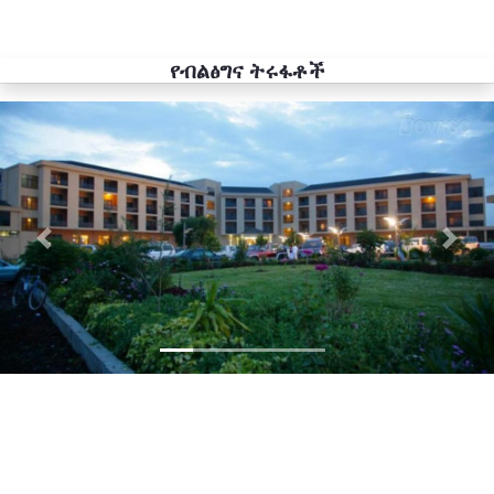
የብልፅግና ትሩፋቶች
Previous
Next