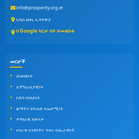
info@prosperity.org.et
አዲስ አበባ, ኢትዮጵያ
በ Google ካርታ ላይ ይመልከቱ
መርሆች
ሕዝባዊነት
ዴሞክራሲያዊነት
የሕግ የበላይነት
ልማትና ፍትሐዊ ተጠቃሚነት
ተግባራዊ እውነታ
ሀገራዊ አንድነትና ኅብረ ብሔራዊነት