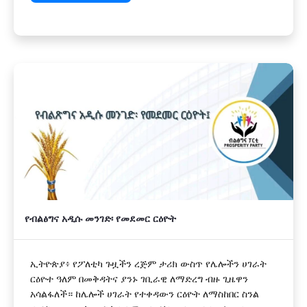
የብልፅግና አዲሱ መንገድ፡ የመደመር ርዕዮት
ኢትዮጵያ፥ የፖለቲካ ጉዟችን ረጅም ታሪክ ውስጥ የሌሎችን ሀገራት
ርዕዮተ ዓለም በመቅዳትና ያንኑ ገቢራዊ ለማድረግ ብዙ ጊዜዋን
አሳልፋለች። ከሌሎች ሀገራት የተቀዳውን ርዕዮት ለማስከበር ስንል