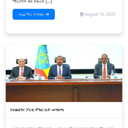
ማረጋገጥ ላይ ትኩረት [...]
ተጨማሪ ያንብቡ
August 15, 2025
የብልፅግና ፓርቲ ምክር ቤት መግለጫ