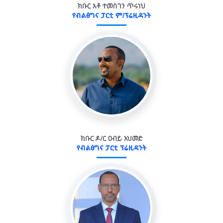
ክቡር አቶ ተመስገን ጥሩነህ
የብልፅግና ፓርቲ ም/ፕሬዚዳንት
ክቡር ዶ/ር ዐብይ አህመድ
የብልፅግና ፓርቲ ፕሬዚዳንት