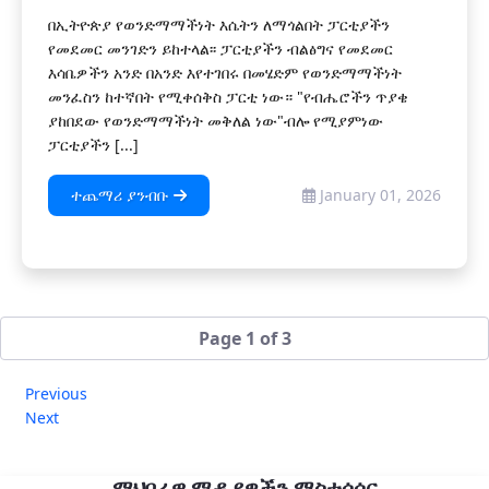
በኢትዮጵያ የወንድማማችነት እሴትን ለማጎልበት ፓርቲያችን
የመደመር መንገድን ይከተላል፡፡ ፓርቲያችን ብልፅግና የመደመር
እሳቤዎችን አንድ በአንድ እየተገበሩ በመሄድም የወንድማማችነት
መንፈስን ከተኛበት የሚቀሰቅስ ፓርቲ ነው። "የብሔሮችን ጥያቄ
ያከበደው የወንድማማችነት መቅለል ነው"ብሎ የሚያምነው
ፓርቲያችን [...]
ተጨማሪ ያንብቡ
January 01, 2026
Page 1 of 3
Previous
Next
ማህበራዊ ሚዲያዎችን ማስተሳሰር