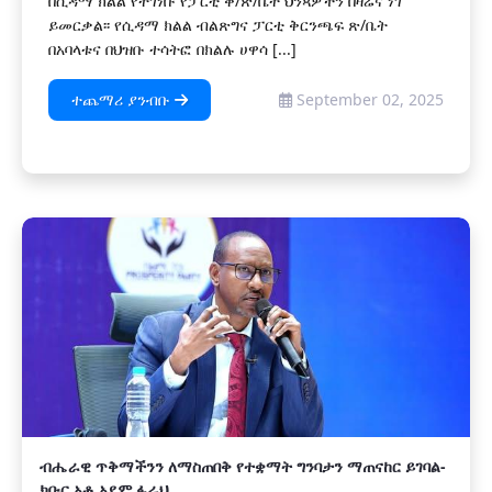
በሲዳማ ክልል የተገነቡ የፓርቲ ቅ/ጽ/ቤት ህንጻዎችን በዛሬና ነገ
ይመርቃል፡፡ የሲዳማ ክልል ብልጽግና ፓርቲ ቅርንጫፍ ጽ/ቤት
በአባላቱና በህዝቡ ተሳትፎ በክልሉ ሀዋሳ [...]
ተጨማሪ ያንብቡ
September 02, 2025
ብሔራዊ ጥቅማችንን ለማስጠበቅ የተቋማት ግንባታን ማጠናከር ይገባል-
ክቡር አቶ አደም ፋራህ