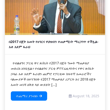
በ2017 በጀት አመት የሀገርና የህዝብን ተጠቃሚነት ማረጋገጥ ተችሏል-
አቶ አደም ፋራህ
የብልፅግና ፓርቲ ዋና ጽ/ቤት የ2017 በጀት ዓመት ማጠቃለያ
መድረክ አካሂዷል። የብልፅግና ፓርቲ ም/ፕሬዚዳንትና የዋና ጽ/ቤት
ኃላፊ አቶ አደም ፋራህን ጨምሮ የፓርቲው ከፍተኛ አመራሮችና
ባለሙያዎች በተገኙበት የ2017 ማጠቃለያ ሪፖርት እና 2018 በጀት
አመት መነሻ ዕቅድ ላይ ውይይት [...]
ተጨማሪ ያንብቡ
August 18, 2025