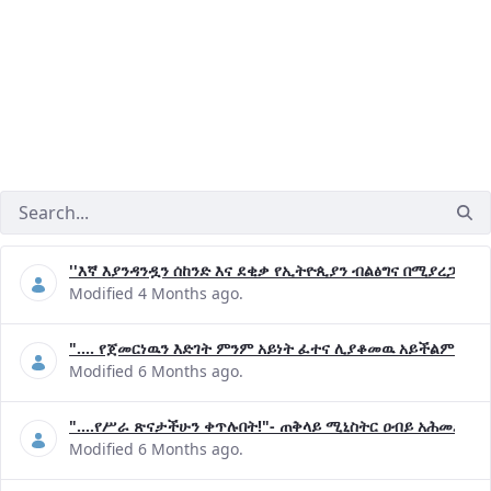
''እኛ እያንዳንዷን ሰከንድ እና ደቂቃ የኢትዮጲያን ብልፅግና በሚያረጋግጡ 
Modified 4 Months ago.
".... የጀመርነዉን እድገት ምንም አይነት ፈተና ሊያቆመዉ አይችልም"- ጠ
Modified 6 Months ago.
"....የሥራ ጽናታችሁን ቀጥሉበት!"- ጠቅላይ ሚኒስትር ዐብይ አሕመድ (ዶ
Modified 6 Months ago.