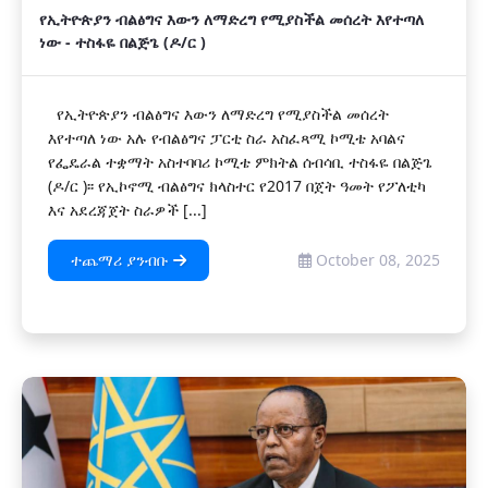
የኢትዮጵያን ብልፅግና እውን ለማድረግ የሚያስችል መሰረት እየተጣለ
ነው - ተስፋዬ በልጅጌ (ዶ/ር )
የኢትዮጵያን ብልፅግና እውን ለማድረግ የሚያስችል መሰረት
እየተጣለ ነው አሉ የብልፅግና ፓርቲ ስራ አስፈጻሚ ኮሚቴ አባልና
የፌዴራል ተቋማት አስተባባሪ ኮሚቴ ምክትል ሰብሳቢ ተስፋዬ በልጅጌ
(ዶ/ር )፡፡ የኢኮኖሚ ብልፅግና ክላስተር የ2017 በጀት ዓመት የፖለቲካ
እና አደረጃጀት ስራዎች [...]
ተጨማሪ ያንብቡ
October 08, 2025