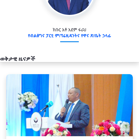
ክቡር አቶ አደም ፋራህ
የብልፅግና ፓርቲ ም/ፕሬዚዳንትና የዋና ጽ/ቤት ኃላፊ
ወቅታዊ ዜናዎች
አዲስ