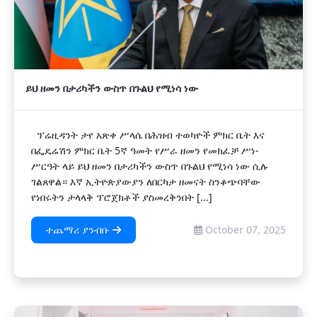
ይህ ዘመን በታሪካችን ውስጥ በጉልህ የሚነሳ ነው
ፕሬዚዳንት ታየ አጽቀ ሥላሴ በሕዝብ ተወካዮች ምክር ቤት እና
በፌዴሬሽን ምክር ቤት 5ኛ ዓመት የሥራ ዘመን የመክፈቻ ሥነ-
ሥርዓት ላይ ይህ ዘመን በታሪካችን ውስጥ በጉልህ የሚነሳ ነው ሲሉ
ገልጸዋል። እኛ ኢትዮጵያውያን ለበርካታ ዘመናት ስንቆጭባቸው
የነበሩትን ታላላቅ ፕሮጀክቶች ያስመረቅንበት [...]
ተጨማሪ ያንብቡ
October 07, 2025