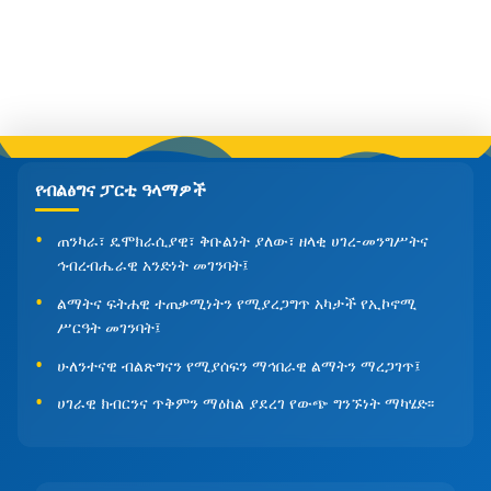
የብልፅግና ፓርቲ ዓላማዎች
ጠንካራ፣ ዴሞክራሲያዊ፣ ቅቡልነት ያለው፣ ዘላቂ ሀገረ-መንግሥትና
ኅብረብሔራዊ አንድነት መገንባት፤
ልማትና ፍትሐዊ ተጠቃሚነትን የሚያረጋግጥ አካታች የኢኮኖሚ
ሥርዓት መገንባት፤
ሁለንተናዊ ብልጽግናን የሚያሰፍን ማኅበራዊ ልማትን ማረጋገጥ፤
ሀገራዊ ክብርንና ጥቅምን ማዕከል ያደረገ የውጭ ግንኙነት ማካሄድ፡፡