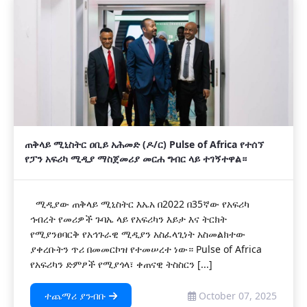
ጠቅላይ ሚኒስትር ዐቢይ አሕመድ (ዶ/ር) Pulse of Africa የተሰኘ
የፓን አፍሪካ ሚዲያ ማስጀመሪያ መርሐ ግብር ላይ ተገኝተዋል።
ሚዲያው ጠቅላይ ሚኒስትር እኤአ በ2022 በ35ኛው የአፍሪካ
ኅብረት የመሪዎች ጉባኤ ላይ የአፍሪካን እይታ እና ትርክት
የሚያንፀባርቅ የአኅጉራዊ ሚዲያን አስፈላጊነት አስመልክተው
ያቀረቡትን ጥሪ በመመርኮዝ የተመሠረተ ነው። Pulse of Africa
የአፍሪካን ድምፆች የሚያጎላ፣ ቀጠናዊ ትስስርን [...]
ተጨማሪ ያንብቡ
October 07, 2025