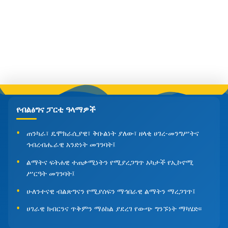
የብልፅግና ፓርቲ ዓላማዎች
ጠንካራ፣ ዴሞክራሲያዊ፣ ቅቡልነት ያለው፣ ዘላቂ ሀገረ-መንግሥትና
ኅብረብሔራዊ አንድነት መገንባት፤
ልማትና ፍትሐዊ ተጠቃሚነትን የሚያረጋግጥ አካታች የኢኮኖሚ
ሥርዓት መገንባት፤
ሁለንተናዊ ብልጽግናን የሚያሰፍን ማኅበራዊ ልማትን ማረጋገጥ፤
ሀገራዊ ክብርንና ጥቅምን ማዕከል ያደረገ የውጭ ግንኙነት ማካሄድ፡፡