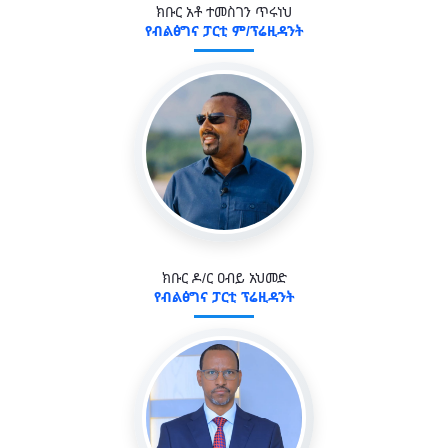
ክቡር አቶ ተመስገን ጥሩነህ
የብልፅግና ፓርቲ ም/ፕሬዚዳንት
ክቡር ዶ/ር ዐብይ አህመድ
የብልፅግና ፓርቲ ፕሬዚዳንት