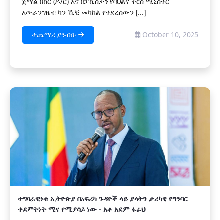
ጀማል በከር (ዶ/ር) እና በፓኪስታን የባህልና ቅርስ ሚኒስትር
አውራንግዜብ ካን ኺቺ መካከል የተደረሰውን [...]
ተጨማሪ ያንብቡ
October 10, 2025
ተግባራዊነቱ ኢትዮጵያ በአፍሪካ ጉዳዮች ላይ ያላትን ታሪካዊ የግንባር
ቀደምትነት ሚና የሚያሳይ ነው - አቶ አደም ፋራህ