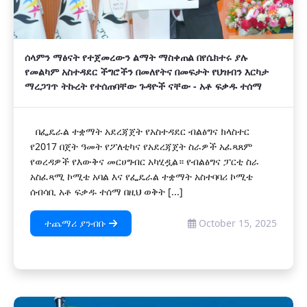
ሰላምን ማፅናት የተጀመረውን ልማት ማስቀጠል በየሴክተሩ ያሉ
የመልካም አስተዳደር ችግሮችን በመለየትና በመፍታት የህዝብን እርካታ
ማረጋገጥ ትኩረት የተሰጠባቸው ጉዳዮች ናቸው - አቶ ፍቃዱ ተሰማ
በፌዴራል ተቋማት አደረጃጀት የአስተዳደር ብልፅግና ክላስተር
የ2017 በጀት ዓመት የፖለቲካና የአደረጃጀት ስራዎች አፈጻጸም
የወረዳዎች የእውቅና መርሀግብር አካሂዷል። የብልፅግና ፓርቲ ስራ
አስፈጻሚ ኮሚቴ አባል እና የፌዴራል ተቋማት አስተባባሪ ኮሚቴ
ሰብሳቢ አቶ ፍቃዱ ተሰማ በዚህ ወቅት [...]
ተጨማሪ ያንብቡ
October 15, 2025