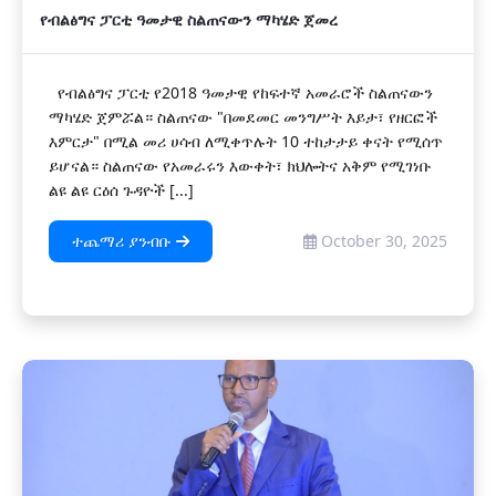
የብልፅግና ፓርቲ ዓመታዊ ስልጠናውን ማካሄድ ጀመረ
የብልፅግና ፓርቲ የ2018 ዓመታዊ የከፍተኛ አመራሮች ስልጠናውን
ማካሄድ ጀምሯል። ስልጠናው "በመደመር መንግሥት እይታ፣ የዘርፎች
እምርታ" በሚል መሪ ሀሳብ ለሚቀጥሉት 10 ተከታታይ ቀናት የሚሰጥ
ይሆናል። ስልጠናው የአመራሩን እውቀት፣ ክህሎትና አቅም የሚገነቡ
ልዩ ልዩ ርዕሰ ጉዳዮች [...]
ተጨማሪ ያንብቡ
October 30, 2025