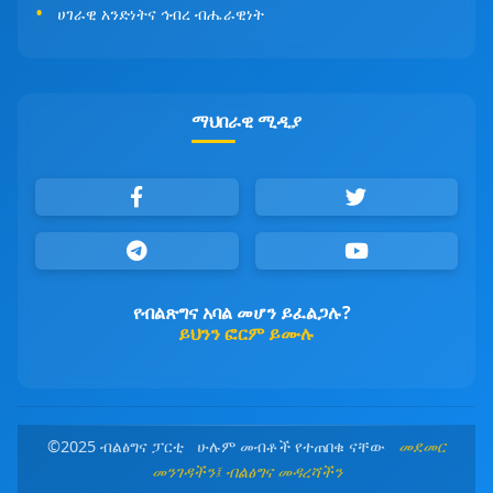
ሀገራዊ አንድነትና ኅብረ ብሔራዊነት
ማህበራዊ ሚዲያ
የብልጽግና አባል መሆን ይፈልጋሉ?
ይህንን ፎርም ይሙሉ
©2025 ብልፅግና ፓርቲ ሁሉም መብቶች የተጠበቁ ናቸው
መደመር
መንገዳችን፤ ብልፅግና መዳረሻችን