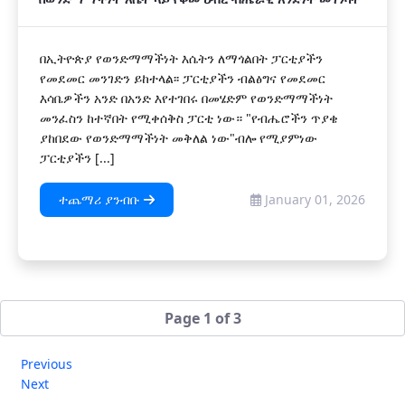
በኢትዮጵያ የወንድማማችነት እሴትን ለማጎልበት ፓርቲያችን
የመደመር መንገድን ይከተላል፡፡ ፓርቲያችን ብልፅግና የመደመር
እሳቤዎችን አንድ በአንድ እየተገበሩ በመሄድም የወንድማማችነት
መንፈስን ከተኛበት የሚቀሰቅስ ፓርቲ ነው። "የብሔሮችን ጥያቄ
ያከበደው የወንድማማችነት መቅለል ነው"ብሎ የሚያምነው
ፓርቲያችን [...]
ተጨማሪ ያንብቡ
January 01, 2026
Page 1 of 3
Previous
Next