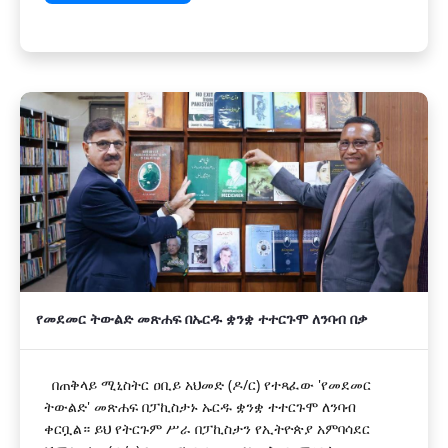
የመደመር ትውልድ መጽሐፍ በኡርዱ ቋንቋ ተተርጉሞ ለንባብ በቃ
በጠቅላይ ሚኒስትር ዐቢይ አህመድ (ዶ/ር) የተጻፈው 'የመደመር
ትውልድ' መጽሐፍ በፓኪስታኑ ኡርዱ ቋንቋ ተተርጉሞ ለንባብ
ቀርቧል። ይህ የትርጉም ሥራ በፓኪስታን የኢትዮጵያ አምባሳደር