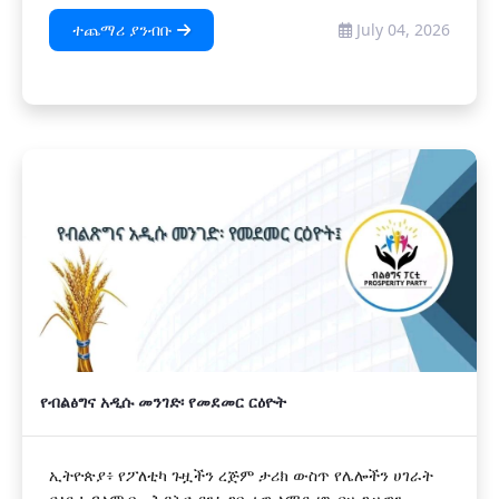
ተጨማሪ ያንብቡ
July 04, 2026
የብልፅግና አዲሱ መንገድ፡ የመደመር ርዕዮት
ኢትዮጵያ፥ የፖለቲካ ጉዟችን ረጅም ታሪክ ውስጥ የሌሎችን ሀገራት