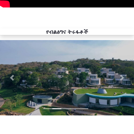
የብልፅግና ትሩፋቶች
Previous
Next