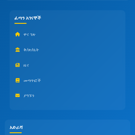
ፈጣን አገናኞች
ዋና ገጽ
ቅ/ጽ/ቤት
ዜና
መጣጥፎች
ያግኙን
አድራሻ