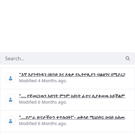
''እኛ እያንዳንዷን ሰከንድ እና ደቂቃ የኢትዮጲያን ብልፅግና በሚያረጋግጡ 
Modified 4 Months ago.
".... የጀመርነዉን እድገት ምንም አይነት ፈተና ሊያቆመዉ አይችልም"- ጠ
Modified 6 Months ago.
"....የሥራ ጽናታችሁን ቀጥሉበት!"- ጠቅላይ ሚኒስትር ዐብይ አሕመድ (ዶ
Modified 6 Months ago.