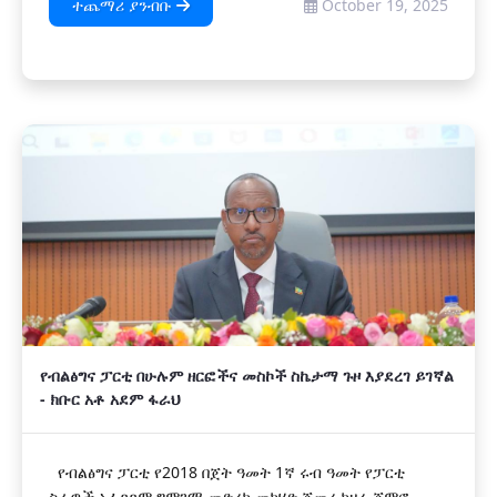
ተጨማሪ ያንብቡ
October 19, 2025
የብልፅግና ፓርቲ በሁሉም ዘርፎችና መስኮች ስኬታማ ጉዞ እያደረገ ይገኛል
- ክቡር አቶ አደም ፋራህ
የብልፅግና ፓርቲ የ2018 በጀት ዓመት 1ኛ ሩብ ዓመት የፓርቲ
ስራዎች አፈጻጸም ግምገማ መድረክ መካሄድ ጀመረ ከዛሬ ጀምሮ