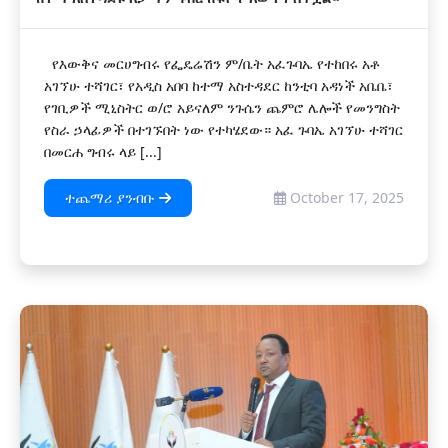
የእውቅና መርሀግብሩ የፌዴሬሽን ም/ቤት አፈጉባኤ የተከበሩ አቶ
አገኘሁ ተሻገር፣ የአዲስ አበባ ከተማ አስተዳደር ከንቲባ አዳነች አቤቤ፣
የገቢዎች ሚኒስትር ወ/ሮ አይናለም ንጉሴን ጨምሮ ሌሎች የመንግስት
የስራ ኃላፊዎች በተገኙበት ነው የተካሄደው። አፈ ጉባኤ አገኘሁ ተሻገር
በመርሐ ግብሩ ላይ [...]
ተጨማሪ ያንብቡ
October 17, 2025