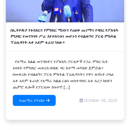
በኢትዮጵያ የፉክክርና የምክክር ሚዛኑን የጠበቀ ጤናማና የዳበረ የፖለቲካ
ምህዳር የመገንባት ሥራ እየተከናወነ መሆኑን የብልጽግና ፓርቲ ምክትል
ፕሬዚዳንት አቶ አደም ፋራህ ገለፁ።
የአማራ ክልል መንግስትና የፖለቲካ ፓርቲዎች የጋራ ምክር ቤት
አባላት የምክክር መድረክ በባህር ዳር ከተማ መካሄድ ጀምሯል።
በመድረኩ የብልፅግና ፓርቲ ምክትል ፕሬዚዳንትና የዋና ጽ/ቤት ኃላፊ
አቶ አደም ፋራህ፣ የአማራ ክልል ርዕሰ መስተዳድር አቶ አረጋ ከበደን
ጨምሮ ሌሎች የፓርቲው ከፍተኛ [...]
ተጨማሪ ያንብቡ
October 26, 2025