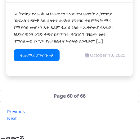
ኢትዮጵያ የአፍሪካ አህጉራዊ ነፃ ንግድ ተግባራዊነት ኢትዮጵያ
በአፍሪካ ጉዳዮች ላይ ያላትን ታሪካዊ የግንባር ቀደምትነት ሚና
የሚያሳይ መሆኑን አቶ አደም ፋራህ ገለፁ። ኢትዮጵያ የአፍሪካ
አህጉራዊ ነፃ ንግድ ቀጣና ስምምነት ትግበራን በዛሬው ዕለት
በማስጀመር የሥጋ፣ የአትክልትና ፍራፍሬ እንዲሁም [...]
ተጨማሪ ያንብቡ
October 10, 2025
Page 60 of 66
Previous
Next
መጣጥፎች