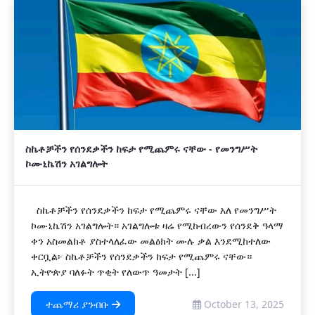
ስኬቶቻችን የሰንደቃችን ከፍታ የሚጨምሩ ናቸው - የመንግሥት
ኮሙኒኬሽን አገልግሎት
ስኬቶቻችን የሰንደቃችን ከፍታ የሚጨምሩ ናቸው አለ የመንግሥት
ኮሙኒኬሽን አገልግሎት። አገልግሎቱ ዛሬ የሚከብረውን የሰንደቅ ዓላማ
ቀን አስመልክቶ ያስተላለፈው መልዕክት ሙሉ ቃል እንደሚከተለው
ቀርቧል፦ ስኬቶቻችን የሰንደቃችን ከፍታ የሚጨምሩ ናቸው።
ኢትዮጵያ ባለፉት ጥቂት የለውጥ ዓመታት [...]
ተጨማሪ ያንብቡ
October 13, 2025