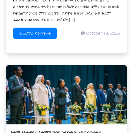
ለሁለት ተከታታይ ቀናት በዋናው ጽ/ቤት እየተካሄደ በሚገኘው መድረክ
የብልፅግና ፓርቲ ም/ፕሬዚዳንትና የዋና ጽ/ቤት ኃላፊ አቶ አደም
ፋራህ፣ የብልፅግና ፓርቲ ዋና ጽ/ቤት [...]
ተጨማሪ ያንብቡ
October 19, 2025
ከተማ አስተዳደሩ ለታማኝ ግብር ከፋዮች እውቅና ሰጥቷል።