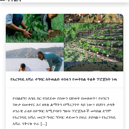
አዲስ
የአረንጓዴ አሻራ ተግባር ለትዉልድ ተስፋን የመትከል ትልቅ ፕሮጀክት ነዉ
የብልፅግና እሳቤ ስር የሰደደው የሰውን ህይወት በመለወጥ፣ የሀገርን
ገጽታ በመቀየር እና ዘላቂ ልማትን በማረጋገጥ ላይ ነው። ይህንን ታላቅ
ሀገራዊ ራዕይ በተግባር ከሚያሳዩን ግዙፍ ፕሮጀክቶች መካከል ደግሞ
የአረንጓዴ አሻራ መርሃ-ግብር ግንባር ቀደሙን ስፍራ ይይዛል። የአረንጓዴ
አሻራ ንቅናቄ ተራ [...]