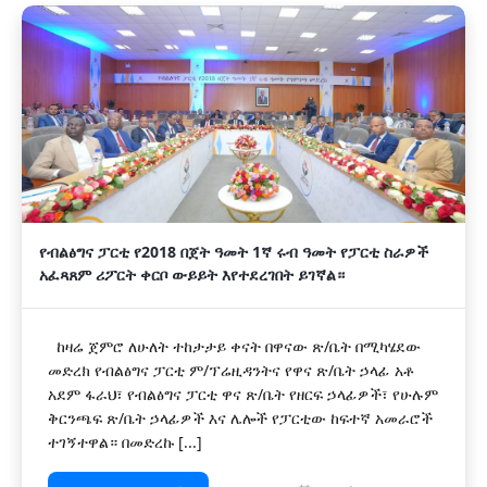
የብልፅግና ፓርቲ የ2018 በጀት ዓመት 1ኛ ሩብ ዓመት የፓርቲ ስራዎች
አፈጻጸም ሪፖርት ቀርቦ ውይይት እየተደረገበት ይገኛል።
ከዛሬ ጀምሮ ለሁለት ተከታታይ ቀናት በዋናው ጽ/ቤት በሚካሄደው
መድረክ የብልፅግና ፓርቲ ም/ፕሬዚዳንትና የዋና ጽ/ቤት ኃላፊ አቶ
አደም ፋራህ፣ የብልፅግና ፓርቲ ዋና ጽ/ቤት የዘርፍ ኃላፊዎች፣ የሁሉም
ቅርንጫፍ ጽ/ቤት ኃላፊዎች እና ሌሎች የፓርቲው ከፍተኛ አመራሮች
ተገኝተዋል። በመድረኩ [...]