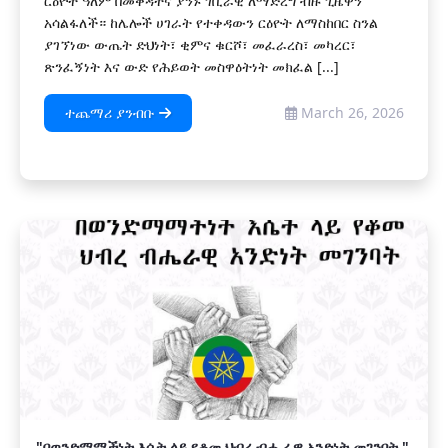
ርዕዮተ ዓለም በመቅዳትና ያንኑ ገቢራዊ ለማድረግ ብዙ ጊዜዋን
አሳልፋለች። ከሌሎች ሀገራት የተቀዳውን ርዕዮት ለማስከበር ስንል
ያገኘነው ውጤት ድህነት፣ ቂምና ቁርሾ፣ መፈራረስ፣ መካረር፣
ጽንፈኝነት እና ውድ የሕይወት መስዋዕትነት መክፈል [...]
ተጨማሪ ያንብቡ
March 26, 2026
"በወንድማማችነት እሴት ላይ የቆመ ህብረ ብሔራዊ አንድነት መገንባት "