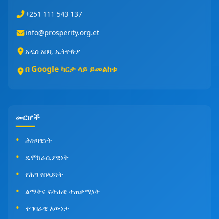
+251 111 543 137
info@prosperity.org.et
አዲስ አበባ, ኢትዮጵያ
በ Google ካርታ ላይ ይመልከቱ
መርሆች
ሕዝባዊነት
ዴሞክራሲያዊነት
የሕግ የበላይነት
ልማትና ፍትሐዊ ተጠቃሚነት
ተግባራዊ እውነታ