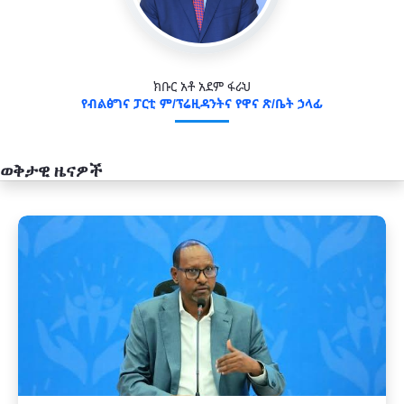
ክቡር አቶ አደም ፋራህ
የብልፅግና ፓርቲ ም/ፕሬዚዳንትና የዋና ጽ/ቤት ኃላፊ
ወቅታዊ ዜናዎች
አዲስ