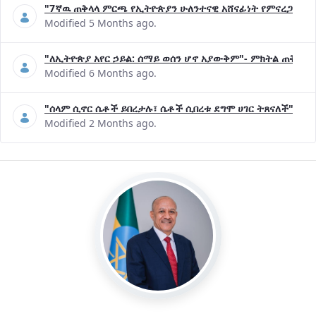
"7ኛዉ ጠቅላላ ምርጫ የኢትዮጵያን ሁለንተናዊ አሸናፊነት የምናረጋግጥበት እ
Modified 5 Months ago.
"ለኢትዮጵያ አየር ኃይል: ሰማይ ወሰን ሆኖ አያውቅም"- ምክትል ጠቅላይ 
Modified 6 Months ago.
"ሰላም ሲኖር ሴቶች ይበረታሉ፣ ሴቶች ሲበረቱ ደግሞ ሀገር ትጸናለች"- ዶ/
Modified 2 Months ago.