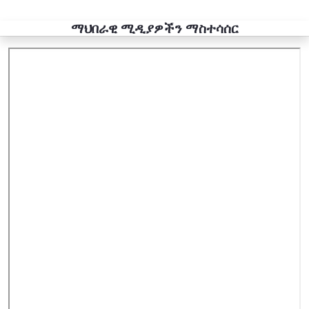
ማህበራዊ ሚዲያዎችን ማስተሳሰር