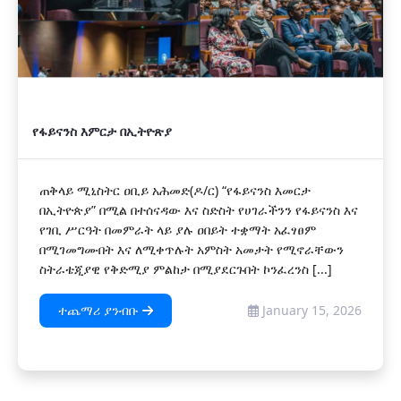
የፋይናንስ እምርታ በኢትዮጽያ
ጠቅላይ ሚኒስትር ዐቢይ አሕመድ(ዶ/ር) “የፋይናንስ እመርታ
በኢትዮጵያ” በሚል በተሰናዳው እና ስድስት የሀገራችንን የፋይናንስ እና
የገቢ ሥርዓት በመምራት ላይ ያሉ ዐበይት ተቋማት አፈፃፀም
በሚገመግሙበት እና ለሚቀጥሉት አምስት አመታት የሚኖራቸውን
ስትራቴጂያዊ የቅድሚያ ምልከታ በሚያደርጉበት ኮንፈረንስ [...]
ተጨማሪ ያንብቡ
January 15, 2026