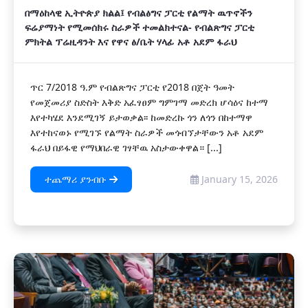
በማዕከላዊ ኢትዮጵያ ክልል፤ የብልፅግና ፓርቲ የልማት ዉጥኖችን
ፍሬያማነት የሚመሰክሩ ስራዎች ተመልክተናል- የብልጽግና ፓርቲ
ምክትል ፕሬዚዳንት እና የዋና ፅ/ቤት ሃላፊ አቶ አደም ፋራህ
ጥር 7/2018 ዓ.ም የብልጽግና ፓርቲ የ2018 በጀት ዓመት
የመጀመሪያ ስድስት እቅድ አፈፃፀም ግምገማ መድረክ ሆሳዕና ከተማ
እየተካሄደ እንደሚገኝ ይታወቃል፡፡ ከመድረኩ ጎን ለጎን በከተማዋ
እየተከናወኑ የሚገኙ የልማት ስራዎች መጎብኘታቸውን አቶ አደም
ፋራህ በይፋዊ የማህበራዊ ገፃቸዉ አስታውቀዋል። [...]
ተጨማሪ ያንብቡ
January 15, 2026