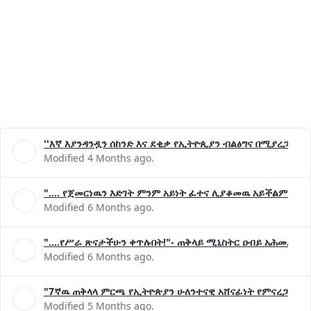
''እኛ እያንዳንዷን ሰከንድ እና ደቂቃ የኢትዮጲያን ብልፅግና በሚያረጋግጡ 
Modified 4 Months ago.
".... የጀመርነዉን እድገት ምንም አይነት ፈተና ሊያቆመዉ አይችልም"- ጠ
Modified 6 Months ago.
"....የሥራ ጽናታችሁን ቀጥሉበት!"- ጠቅላይ ሚኒስትር ዐብይ አሕመድ (ዶ
Modified 6 Months ago.
"7ኛዉ ጠቅላላ ምርጫ የኢትዮጵያን ሁለንተናዊ አሸናፊነት የምናረጋግጥበት እ
Modified 5 Months ago.