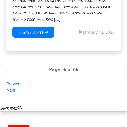
እንዳሻዉ ጣሰዉ (ዶ/ር) ለብልፅግና ፓርቲ ምክትል ፕሬዚዳንት እና
ለፓርቲው ዋና ጽ/ቤት ኃላፊ አቶ አደም ፋራህ አቀባበል አድርገዋል።
አቶ አደም ፋራህ ከአንድ አመት ባነሰ ጊዜ ተገንብቶ ለአገልግሎት
የበቃውን የርዕሰ መስተዳድር [...]
ተጨማሪ ያንብቡ
January 13, 2026
Page 56 of 66
Previous
Next
መጣጥፎች