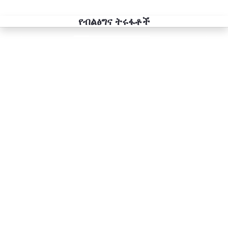
የብልፅግና ትሩፋቶች
Previous
Next