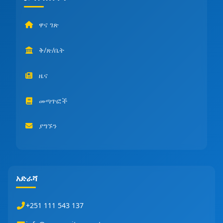
ዋና ገጽ
ቅ/ጽ/ቤት
ዜና
መጣጥፎች
ያግኙን
አድራሻ
+251 111 543 137