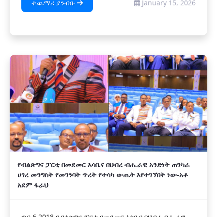
ተጨማሪ ያንብቡ
January 15, 2026
የብልጽግና ፓርቲ በመደመር እሳቤና በህብረ ብሔራዊ አንድነት ጠንካራ
ሀገረ መንግስት የመገንባት ጥረት የተሳካ ውጤት እየተገኘበት ነው-አቶ
አደም ፋራህ
ጥር 6 2018 የብልጽግና ፓርቲ በመደመር እሳቤና በህብረ ብሔራዊ