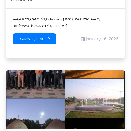
ጠቅላይ ሚኒስትር ዐቢይ አሕመድ (ዶ/ር) የፋይናንስ እመርታ
በኢትዮጵያ ኮንፈረንስ ላይ ከተናገሩት
ተጨማሪ ያንብቡ
January 16, 2026