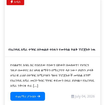
አዲስ
የአረንጓዴ አሻራ ተግባር ለትዉልድ ተስፋን የመትከል ትልቅ ፕሮጀክት ነዉ
የብልፅግና እሳቤ ስር የሰደደው የሰውን ህይወት በመለወጥ፣ የሀገርን
ገጽታ በመቀየር እና ዘላቂ ልማትን በማረጋገጥ ላይ ነው። ይህንን ታላቅ
ሀገራዊ ራዕይ በተግባር ከሚያሳዩን ግዙፍ ፕሮጀክቶች መካከል ደግሞ
የአረንጓዴ አሻራ መርሃ-ግብር ግንባር ቀደሙን ስፍራ ይይዛል። የአረንጓዴ
አሻራ ንቅናቄ ተራ [...]
ተጨማሪ ያንብቡ
July 04, 2026