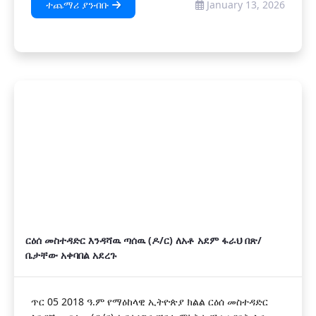
ተጨማሪ ያንብቡ
January 13, 2026
ርዕሰ መስተዳድር እንዳሻዉ ጣሰዉ (ዶ/ር) ለአቶ አደም ፋራህ በጽ/
ቤታቸው አቀባበል አደረጉ
ጥር 05 2018 ዓ.ም የማዕከላዊ ኢትዮጵያ ክልል ርዕሰ መስተዳድር