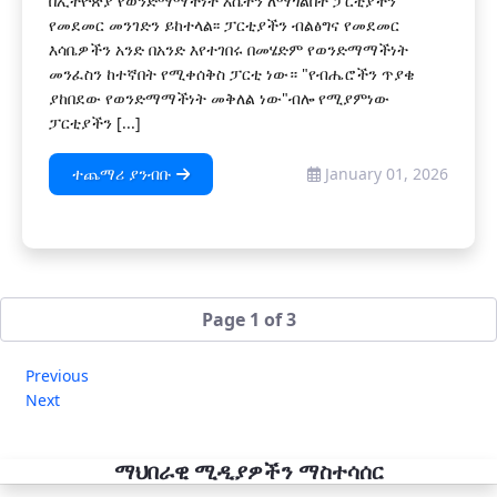
በኢትዮጵያ የወንድማማችነት እሴትን ለማጎልበት ፓርቲያችን
የመደመር መንገድን ይከተላል፡፡ ፓርቲያችን ብልፅግና የመደመር
እሳቤዎችን አንድ በአንድ እየተገበሩ በመሄድም የወንድማማችነት
መንፈስን ከተኛበት የሚቀሰቅስ ፓርቲ ነው። "የብሔሮችን ጥያቄ
ያከበደው የወንድማማችነት መቅለል ነው"ብሎ የሚያምነው
ፓርቲያችን [...]
ተጨማሪ ያንብቡ
January 01, 2026
Page 1 of 3
Previous
Next
ማህበራዊ ሚዲያዎችን ማስተሳሰር