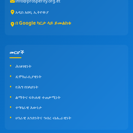
info@prosperity.org.et
አዲስ አበባ, ኢትዮጵያ
በ Google ካርታ ላይ ይመልከቱ
መርሆች
ሕዝባዊነት
ዴሞክራሲያዊነት
የሕግ የበላይነት
ልማትና ፍትሐዊ ተጠቃሚነት
ተግባራዊ እውነታ
ሀገራዊ አንድነትና ኅብረ ብሔራዊነት