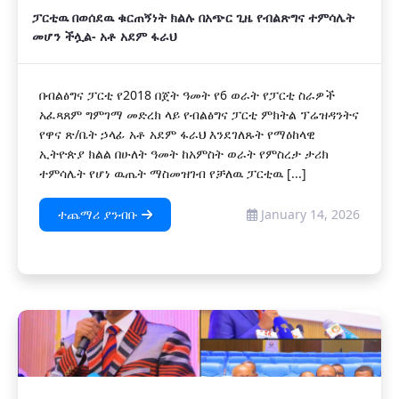
ፓርቲዉ በወሰደዉ ቁርጠኝነት ክልሉ በአጭር ጊዜ የብልጽግና ተምሳሌት
መሆን ችሏል- አቶ አደም ፋራህ
በብልፅግና ፓርቲ የ2018 በጀት ዓመት የ6 ወራት የፓርቲ ስራዎች
አፈጻጸም ግምገማ መድረክ ላይ የብልፅግና ፓርቲ ምክትል ፕሬዝዳንትና
የዋና ጽ/ቤት ኃላፊ አቶ አደም ፋራህ እንደገለጹት የማዕከላዊ
ኢትዮጵያ ክልል በሁለት ዓመት ከአምስት ወራት የምስረታ ታሪክ
ተምሳሌት የሆነ ዉጤት ማስመዝገብ የቻለዉ ፓርቲዉ [...]
ተጨማሪ ያንብቡ
January 14, 2026