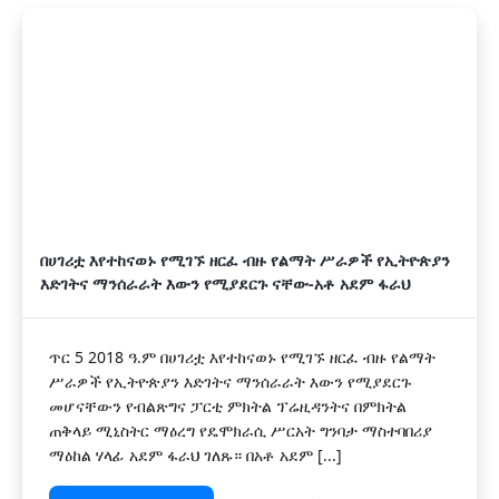
በሀገሪቷ እየተከናወኑ የሚገኙ ዘርፈ ብዙ የልማት ሥራዎች የኢትዮጵያን
እድገትና ማንሰራራት እውን የሚያደርጉ ናቸው-አቶ አደም ፋራህ
ጥር 5 2018 ዓ.ም በሀገሪቷ እየተከናወኑ የሚገኙ ዘርፈ ብዙ የልማት
ሥራዎች የኢትዮጵያን እድገትና ማንሰራራት እውን የሚያደርጉ
መሆናቸውን የብልጽግና ፓርቲ ምክትል ፕሬዚዳንትና በምክትል
ጠቅላይ ሚኒስትር ማዕረግ የዴሞክራሲ ሥርአት ግንባታ ማስተባበሪያ
ማዕከል ሃላፊ አደም ፋራህ ገለጹ። በአቶ አደም [...]