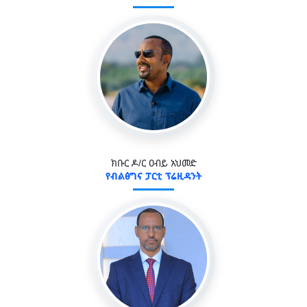
ክቡር ዶ/ር ዐብይ አህመድ
የብልፅግና ፓርቲ ፕሬዚዳንት