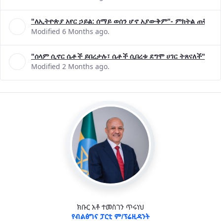
"ለኢትዮጵያ አየር ኃይል: ሰማይ ወሰን ሆኖ አያውቅም"- ምክትል ጠቅላይ 
Modified 6 Months ago.
"ሰላም ሲኖር ሴቶች ይበረታሉ፣ ሴቶች ሲበረቱ ደግሞ ሀገር ትጸናለች"- ዶ/
Modified 2 Months ago.
ክቡር አቶ ተመስገን ጥሩነህ
የብልፅግና ፓርቲ ም/ፕሬዚዳንት