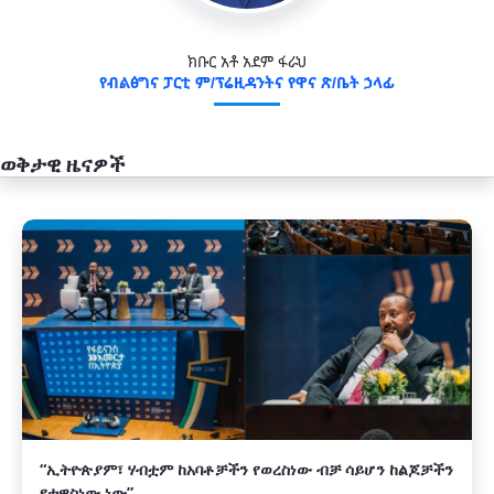
ክቡር አቶ አደም ፋራህ
የብልፅግና ፓርቲ ም/ፕሬዚዳንትና የዋና ጽ/ቤት ኃላፊ
ወቅታዊ ዜናዎች
አዲስ
“ኢትዮጵያም፣ ሃብቷም ከአባቶቻችን የወረስነው ብቻ ሳይሆን ከልጆቻችን
የተዋስነው ነው”