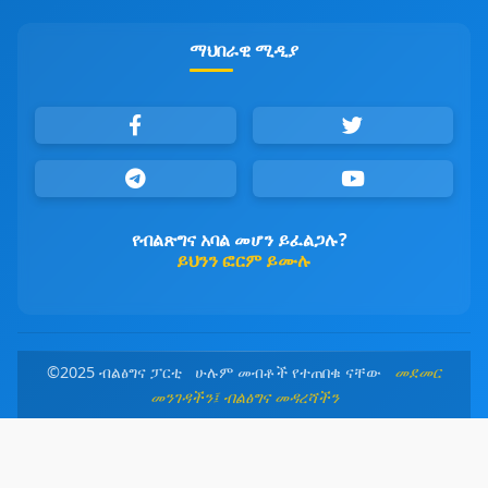
ማህበራዊ ሚዲያ
የብልጽግና አባል መሆን ይፈልጋሉ?
ይህንን ፎርም ይሙሉ
©2025 ብልፅግና ፓርቲ ሁሉም መብቶች የተጠበቁ ናቸው
መደመር
መንገዳችን፤ ብልፅግና መዳረሻችን