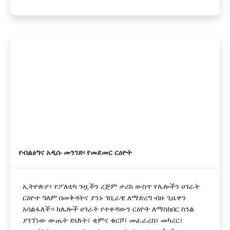
የብልፅግና አዲሱ መንገድ፡ የመደመር ርዕዮት
ኢትዮጵያ፥ የፖለቲካ ጉዟችን ረጅም ታሪክ ውስጥ የሌሎችን ሀገራት
ርዕዮተ ዓለም በመቅዳትና ያንኑ ገቢራዊ ለማድረግ ብዙ ጊዜዋን
አሳልፋለች። ከሌሎች ሀገራት የተቀዳውን ርዕዮት ለማስከበር ስንል
ያገኘነው ውጤት ድህነት፣ ቂምና ቁርሾ፣ መፈራረስ፣ መካረር፣