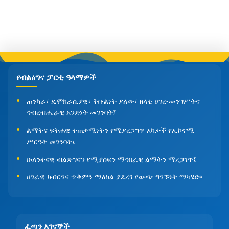
የብልፅግና ፓርቲ ዓላማዎች
ጠንካራ፣ ዴሞክራሲያዊ፣ ቅቡልነት ያለው፣ ዘላቂ ሀገረ-መንግሥትና
ኅብረብሔራዊ አንድነት መገንባት፤
ልማትና ፍትሐዊ ተጠቃሚነትን የሚያረጋግጥ አካታች የኢኮኖሚ
ሥርዓት መገንባት፤
ሁለንተናዊ ብልጽግናን የሚያሰፍን ማኅበራዊ ልማትን ማረጋገጥ፤
ሀገራዊ ክብርንና ጥቅምን ማዕከል ያደረገ የውጭ ግንኙነት ማካሄድ፡፡
ፈጣን አገናኞች