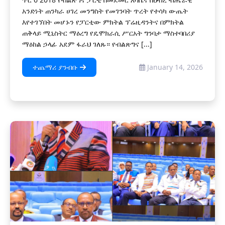
አንድነት ጠንካራ ሀገረ መንግስት የመገንባት ጥረት የተሳካ ውጤት
እየተገኘበት መሆኑን የፓርቲው ምክትል ፕሬዚዳንትና በምክትል
ጠቅላይ ሚኒስትር ማዕረግ የዴሞክራሲ ሥርአት ግንባታ ማስተባበሪያ
ማዕከል ኃላፊ አደም ፋራህ ገለጹ። የብልጽግና [...]
ተጨማሪ ያንብቡ
January 14, 2026