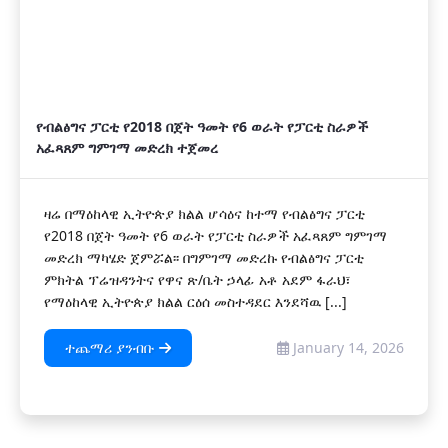
የብልፅግና ፓርቲ የ2018 በጀት ዓመት የ6 ወራት የፓርቲ ስራዎች
አፈጻጸም ግምገማ መድረክ ተጀመረ
ዛሬ በማዕከላዊ ኢትዮጵያ ክልል ሆሳዕና ከተማ የብልፅግና ፓርቲ
የ2018 በጀት ዓመት የ6 ወራት የፓርቲ ስራዎች አፈጻጸም ግምገማ
መድረክ ማካሄድ ጀምሯል፡፡ በግምገማ መድረኩ የብልፅግና ፓርቲ
ምክትል ፕሬዝዳንትና የዋና ጽ/ቤት ኃላፊ አቶ አደም ፋራህ፣
የማዕከላዊ ኢትዮጵያ ክልል ርዕሰ መስተዳደር እንደሻዉ [...]
ተጨማሪ ያንብቡ
January 14, 2026