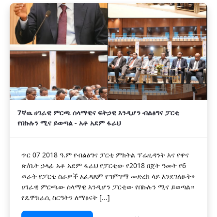
7ኛዉ ሀገራዊ ምርጫ ሰላማዊና ፍትኃዊ እንዲሆን ብልፅግና ፓርቲ
የበኩሉን ሚና ይወጣል - አቶ አደም ፋራህ
ጥር 07 2018 ዓ.ም የብልፅግና ፓርቲ ምክትል ፕሬዚዳንት እና የዋና
ጽ/ቤት ኃላፊ አቶ አደም ፋራህ የፓርቲው የ2018 በጀት ዓመት የ6
ወራት የፓርቲ ስራዎች አፈጻጸም የግምገማ መድረክ ላይ እንደገለፁት፥
ሀገራዊ ምርጫው ሰላማዊ እንዲሆን ፓርቲው የበኩሉን ሚና ይወጣል።
የዴሞክራሲ ስርዓትን ለማፅናት [...]