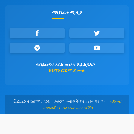
ማህበራዊ ሚዲያ
የብልጽግና አባል መሆን ይፈልጋሉ?
ይህንን ፎርም ይሙሉ
©2025 ብልፅግና ፓርቲ ሁሉም መብቶች የተጠበቁ ናቸው
መደመር
መንገዳችን፤ ብልፅግና መዳረሻችን