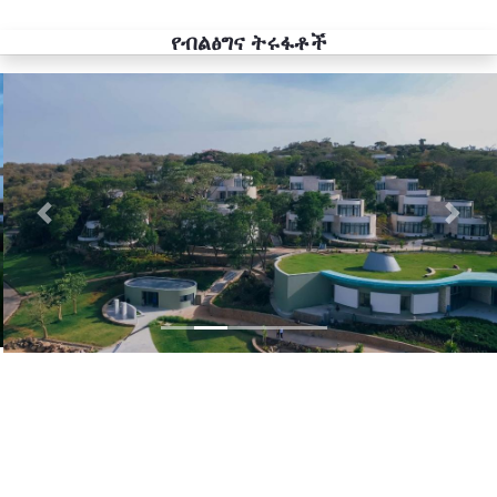
የብልፅግና ትሩፋቶች
Previous
Next