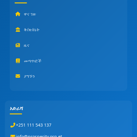
ዋና ገጽ
ቅ/ጽ/ቤት
ዜና
መጣጥፎች
ያግኙን
አድራሻ
+251 111 543 137
info@prosperity.org.et