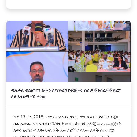
ዲጂታል ብልፅግናን እውን ለማድረግ የተጀመሩ ስራዎች አበረታች ደረጃ
ላይ እንደሚገኙ ተገለጸ
ጥር 13 ቀን 2018 ዓ.ም በብልፅግና ፓርቲ ዋና ጽ/ቤት የስትራቴጂክ
ስራ አመራርና የኢንፎርሜሽን ኮሙኒኬሽን ቴክኖሎጂ ዘርፍ አዘጋጅነት
ለዋና ጽ/ቤትና ለቅ/ጽ/ቤቶች አመራሮችና ባለሙያዎች በተቀናጀ
የተቋም ሀብት አስተዳደር ትግበራ ላይ ያተኮረ ስልጠና መስጠት