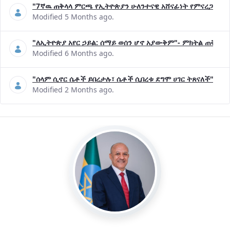
"7ኛዉ ጠቅላላ ምርጫ የኢትዮጵያን ሁለንተናዊ አሸናፊነት የምናረጋግጥበት እ
Modified 5 Months ago.
"ለኢትዮጵያ አየር ኃይል: ሰማይ ወሰን ሆኖ አያውቅም"- ምክትል ጠቅላይ 
Modified 6 Months ago.
"ሰላም ሲኖር ሴቶች ይበረታሉ፣ ሴቶች ሲበረቱ ደግሞ ሀገር ትጸናለች"- ዶ/
Modified 2 Months ago.