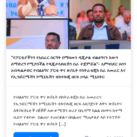
"የፓርቲያችንን የአሰራር ስርዓት በማዘመን ዲጂታል ብልፅግናን እውን
ለማድረግ የሚያስችል የዲጂታላይዜሽን ስራ ተጀምሯል"- አምባሳደር ሀሰን
አብዱልቃድር የብልፅግና ፓርቲ ዋና ጽ/ቤት የስትራቴጂክ ስራ አመራር እና
የኢንፎርሜሽን ኮሚኒኬሽን ቴክኖሎጂ ዘርፍ ኃላፊ ሚኒስትር
የብልፅግና ፓርቲ ዋና ጽ/ቤት በስትራቴጂክ ስራ አመራርና
የኢንፎርሜሽን ኮሚኒኬሽን ቴክኖሎጂ ዘርፍ አዘጋጅነት ለዋና ጽ/ቤትና
ለቅ/ጽ/ቤቶች በERP አውቶሜሽን ዙሪያ በሲዳማ ክልል በሀዋሳ ከተማ
ሲሰጥ የቆየው ስልጠና ተጠናቋል። በስልጠና ማጠቃለያ ላይ የተገኙት
የብልፅግና ፓርቲ ዋና ጽ/ቤት [...]