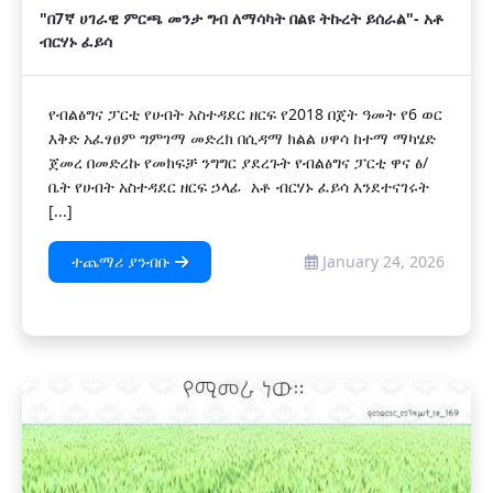
"በ7ኛ ሀገራዊ ምርጫ መንታ ግብ ለማሳካት በልዩ ትኩረት ይሰራል"- አቶ
ብርሃኑ ፈይሳ
የብልፅግና ፓርቲ የሀብት አስተዳደር ዘርፍ የ2018 በጀት ዓመት የ6 ወር
እቅድ አፈፃፀም ግምገማ መድረክ በሲዳማ ክልል ሀዋሳ ከተማ ማካሄድ
ጀመረ በመድረኩ የመክፍቻ ንግግር ያደረጉት የብልፅግና ፓርቲ ዋና ፅ/
ቤት የሀብት አስተዳደር ዘርፍ ኃላፊ አቶ ብርሃኑ ፈይሳ እንደተናገሩት
[...]
ተጨማሪ ያንብቡ
January 24, 2026