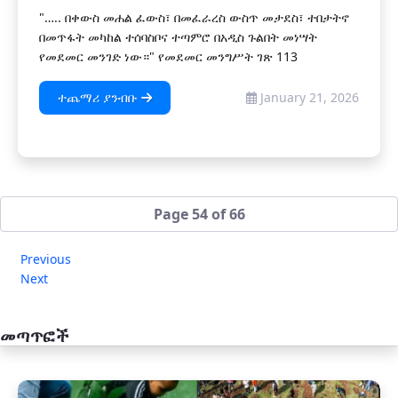
"….. በቀውስ መሐል ፈውስ፣ በመፈራረስ ውስጥ መታደስ፣ ተበታትኖ
በመጥፋት መካከል ተሰባስቦና ተጣምሮ በአዲስ ጉልበት መነሣት
የመደመር መንገድ ነው።" የመደመር መንግሥት ገጽ 113
ተጨማሪ ያንብቡ
January 21, 2026
Page 54 of 66
Previous
Next
መጣጥፎች