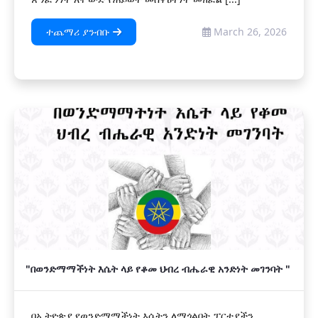
ተጨማሪ ያንብቡ
March 26, 2026
"በወንድማማችነት እሴት ላይ የቆመ ህብረ ብሔራዊ አንድነት መገንባት "
በኢትዮጵያ የወንድማማችነት እሴትን ለማጎልበት ፓርቲያችን