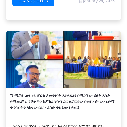
ተጨማሪ ያንብቡ
January 24, 2026
"ኮሚሽኑ ጠንካራ ፓርቲ ለመገንባት እየተደረገ በሚገኘው ሂደት እሴት
የሚጨምሩ ግኝቶችን ከምክረ ሃሳብ ጋር ለፓርቲው በመስጠት ውጤታማ
ተግባራትን አከናውኗል"- ደስታ ተስፋው (ዶ/ር)
የብልጽግና ፓርቲ ኢንስፔክሽን እና ስነምግባር ኮሚሽን 9ኛ የጋራ