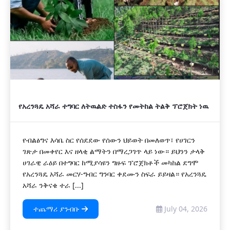
አዲስ
የአረንጓዴ አሻራ ተግባር ለትዉልድ ተስፋን የመትከል ትልቅ ፕሮጀክት ነዉ
የብልፅግና እሳቤ ስር የሰደደው የሰውን ህይወት በመለወጥ፣ የሀገርን
ገጽታ በመቀየር እና ዘላቂ ልማትን በማረጋገጥ ላይ ነው። ይህንን ታላቅ
ሀገራዊ ራዕይ በተግባር ከሚያሳዩን ግዙፍ ፕሮጀክቶች መካከል ደግሞ
የአረንጓዴ አሻራ መርሃ-ግብር ግንባር ቀደሙን ስፍራ ይይዛል። የአረንጓዴ
አሻራ ንቅናቄ ተራ [...]
ተጨማሪ ያንብቡ
July 04, 2026