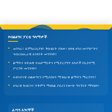
የብልፅግና ፓርቲ ዓላማዎች
ጠንካራ፣ ዴሞክራሲያዊ፣ ቅቡልነት ያለው፣ ዘላቂ ሀገረ-መንግሥትና
ኅብረብሔራዊ አንድነት መገንባት፤
ልማትና ፍትሐዊ ተጠቃሚነትን የሚያረጋግጥ አካታች የኢኮኖሚ
ሥርዓት መገንባት፤
ሁለንተናዊ ብልጽግናን የሚያሰፍን ማኅበራዊ ልማትን ማረጋገጥ፤
ሀገራዊ ክብርንና ጥቅምን ማዕከል ያደረገ የውጭ ግንኙነት ማካሄድ፡፡
ፈጣን አገናኞች