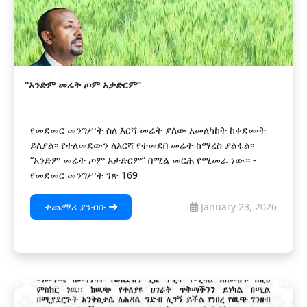
“አንድም መሬት ጦም አታድርም”
የመደመር መንግሥት ስለ እርሻ መሬት ያለው አመለካከት ከቀደሙት
ይለያል፡፡ የተለመደውን ለእርሻ የተመደበ መሬት ከማረስ ያልፋል፡፡
“አንድም መሬት ጦም አታድርም” በሚል መርሕ የሚመራ ነው። -
የመደመር መንግሥት ገጽ 169
ተጨማሪ ያንብቡ
January 23, 2026