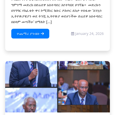
ግምገማ መድረክ በድሬደዋ አስተዳደር እየተካሄደ ይገኛል። መድረኩን
በንግግር የከፈቱት ዋና ኮሚሽነር ክቡር ዶክተር ደስታ ተስፋው 'እንኳን
ኢትዮጵያዊያን ወደ ትንሿ ኢትዮጵያ ወደሆነችው ድሬደዋ አስተዳደር
በሰላም መጣችሁ' በማለት [...]
ተጨማሪ ያንብቡ
January 24, 2026