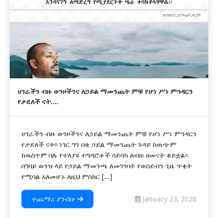
ሀገራችን ብዙ ወንዞችንና ለኃይል ማመንጨት ምቹ የሆነ ሥነ ምኅዳርን
የታደለች ናት....
ሀገራችን ብዙ ወንዞችንና ለኃይል ማመንጨት ምቹ የሆነ ሥነ ምኅዳርን
የታደለች ናት፡፡ ነገር ግን በቂ ኃይል ማመንጨት ጉዳይ ከዉጭም
ከዉስጥም ባሉ የተለያዩ ተግዳሮቶች ሳይሳካ ለብዙ ዘመናት ቆይቷል፡፡
በዓባይ ወንዝ ላይ የኃይል ማመንጫ ለመገንባት የወሰደብን ጊዜ ጥቂት
የሚባል አለመሆኑ ለዚህ ምስክር [...]
ተጨማሪ ያንብቡ
January 23, 2026