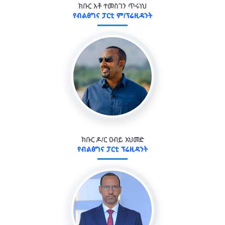
ክቡር አቶ ተመስገን ጥሩነህ
የብልፅግና ፓርቲ ም/ፕሬዚዳንት
ክቡር ዶ/ር ዐብይ አህመድ
የብልፅግና ፓርቲ ፕሬዚዳንት