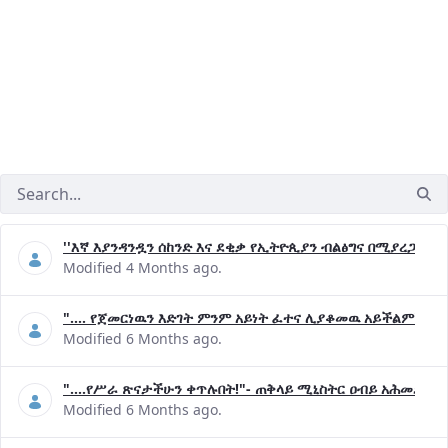
''እኛ እያንዳንዷን ሰከንድ እና ደቂቃ የኢትዮጲያን ብልፅግና በሚያረጋግጡ 
Modified 4 Months ago.
".... የጀመርነዉን እድገት ምንም አይነት ፈተና ሊያቆመዉ አይችልም"- ጠ
Modified 6 Months ago.
"....የሥራ ጽናታችሁን ቀጥሉበት!"- ጠቅላይ ሚኒስትር ዐብይ አሕመድ (ዶ
Modified 6 Months ago.