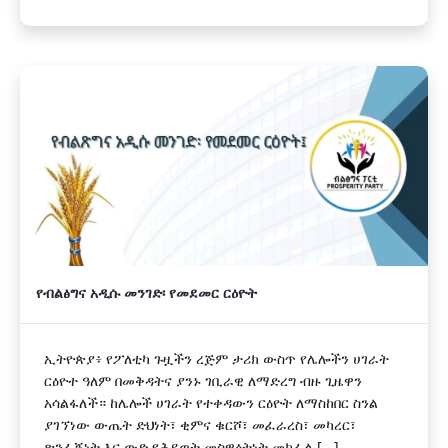
የብልፅግና አዲሱ መንገድ፡ የመደመር ርዕዮት
ኢትዮጵያ፥ የፖለቲካ ጉዟችን ረጅም ታሪክ ውስጥ የሌሎችን ሀገራት
ርዕዮተ ዓለም በመቅዳትና ያንኑ ገቢራዊ ለማድረግ ብዙ ጊዜዋን
አሳልፋለች። ከሌሎች ሀገራት የተቀዳውን ርዕዮት ለማስከበር ስንል
ያገኘነው ውጤት ድህነት፣ ቂምና ቁርሾ፣ መፈራረስ፣ መካረር፣
ጽንፈኝነት እና ውድ የሕይወት መስዋዕትነት መክፈል [...]