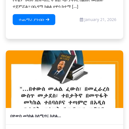
ተጀምሯል። በሲዳማ ክልል ሀዋሳ ከተማ [...]
ተጨማሪ ያንብቡ
January 21, 2026
በቀውስ መካከል ስለሚኖር እድል…