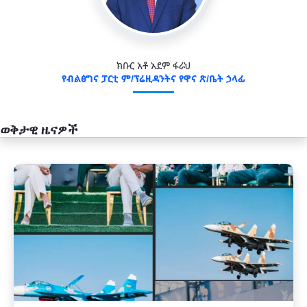
ክቡር አቶ አደም ፋራህ
የብልፅግና ፓርቲ ም/ፕሬዚዳንትና የዋና ጽ/ቤት ኃላፊ
ወቅታዊ ዜናዎች
አዲስ