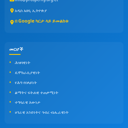
አዲስ አበባ, ኢትዮጵያ
በ Google ካርታ ላይ ይመልከቱ
መርሆች
ሕዝባዊነት
ዴሞክራሲያዊነት
የሕግ የበላይነት
ልማትና ፍትሐዊ ተጠቃሚነት
ተግባራዊ እውነታ
ሀገራዊ አንድነትና ኅብረ ብሔራዊነት