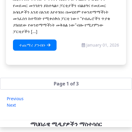
የመደመር መንገድን ይከተላል፡፡ ፓርቲያችን ብልፅግና የመደመር
እሳቤዎችን አንድ በአንድ እየተገበሩ በመሄድም የወንድማማችነት
መንፈስን ከተኛበት የሚቀሰቅስ ፓርቲ ነው። "የብሔሮችን ጥያቄ
ያከበደው የወንድማማችነት መቅለል ነው"ብሎ የሚያምነው
ፓርቲያችን [...]
ተጨማሪ ያንብቡ
January 01, 2026
Page 1 of 3
Previous
Next
ማህበራዊ ሚዲያዎችን ማስተሳሰር