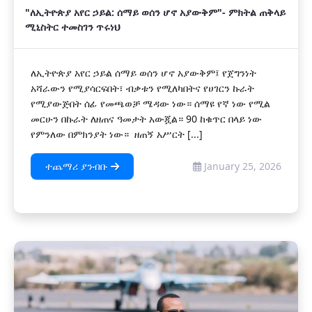
"ለኢትዮጵያ አየር ኃይል: ሰማይ ወሰን ሆኖ አያውቅም"- ምክትል ጠቅላይ
ሚኒስትር ተመስገን ጥሩነህ
ለኢትዮጵያ አየር ኃይል ሰማይ ወሰን ሆኖ አያውቅም፤ የጀግንነት
አሻራውን የሚያሳርፍበት፣ ብቃቱን የሚለካበትና የሀገርን ኩራት
የሚያውጅበት ሰፊ የመጫወቻ ሜዳው ነው። ሰማዩ የኛ ነው የሚል
መርሁን በኩራት ለዘጠና ዓመታት አውጇል። 90 ከቁጥር በላይ ነው
የምንለው በምክንያት ነው። ዘጠኝ አሥርት [...]
ተጨማሪ ያንብቡ
January 25, 2026