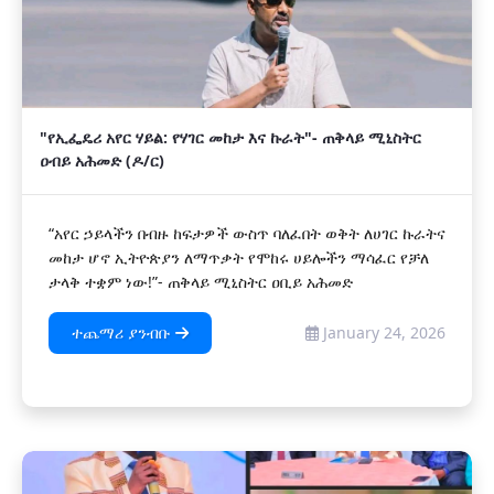
"የኢፌዴሪ አየር ሃይል: የሃገር መከታ እና ኩራት"- ጠቅላይ ሚኒስትር
ዐብይ አሕመድ (ዶ/ር)
“አየር ኃይላችን በብዙ ከፍታዎች ውስጥ ባለፈበት ወቅት ለሀገር ኩራትና
መከታ ሆኖ ኢትዮጵያን ለማጥቃት የሞከሩ ሀይሎችን ማሳፈር የቻለ
ታላቅ ተቋም ነው!”- ጠቅላይ ሚኒስትር ዐቢይ አሕመድ
ተጨማሪ ያንብቡ
January 24, 2026