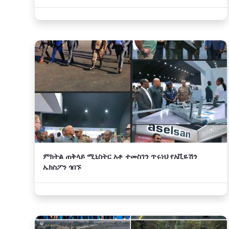
ምክትል ጠቅላይ ሚኒስትር አቶ ተመስገን ጥሩነህ የአቪዬሽን
ኤክስፖን ጎበኙ