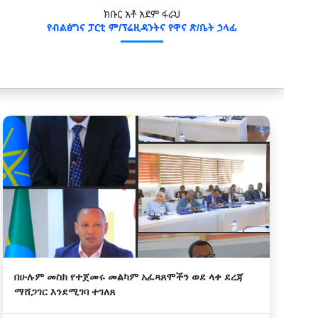
ክቡር አቶ አደም ፋራህ
የብልፅግና ፓርቲ ም/ፕሬዚዳንትና የዋና ጽ/ቤት ኃላፊ
በሁሉም መስክ የተጀመሩ መልካም አፈጻጸሞችን ወደ ላቀ ደረጃ
ማሸጋገር እንደሚገባ ተገለጸ