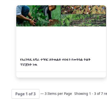
አዲስ
የአረንጓዴ አሻራ ተግባር ለትዉልድ ተስፋን የመትከል ትልቅ
ፕሮጀክት ነዉ
— 3 Items per Page
Showing 1 - 3 of 7 re
Page 1 of 3