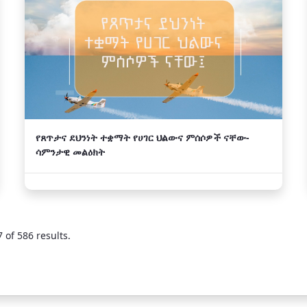
የጸጥታና ደህንነት ተቋማት የሀገር ህልውና ምሰሶዎች ናቸው-
ሳምንታዊ መልዕክት
 of 586 results.