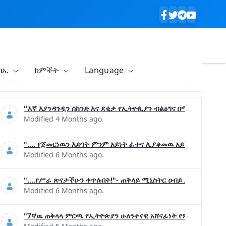
ባኤ
ክምችት
Language
''እኛ እያንዳንዷን ሰከንድ እና ደቂቃ የኢትዮጲያን ብልፅግና በሚያረጋግጡ ጉዳ
Modified 4 Months ago.
".... የጀመርነዉን እድገት ምንም አይነት ፈተና ሊያቆመዉ አይችልም"- ጠቅላ
Modified 6 Months ago.
"....የሥራ ጽናታችሁን ቀጥሉበት!"- ጠቅላይ ሚኒስትር ዐብይ አሕመድ (ዶ/ር
Modified 6 Months ago.
"7ኛዉ ጠቅላላ ምርጫ የኢትዮጵያን ሁለንተናዊ አሸናፊነት የምናረጋግጥበት እንዲ