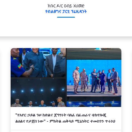
ክቡር ዶ/ር ዐብይ አህመድ
የብልፅግና ፓርቲ ፕሬዚዳንት
"የአየር ኃይል ጉዞ ከድልና ጀግንነት ባለፈ በፈጠራና ቴክኖሎጂ
ልዕልና የታጀበ ነው" - ምክትል ጠቅላይ ሚኒስትር ተመስገን ጥሩነህ