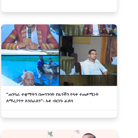
"ጠንካራ ተቋማትን በመገንባት የዜጎችን የላቀ ተጠቃሚነት
ለማረጋገጥ እንሰራለን"- አቶ ብርሃኑ ፈይሳ