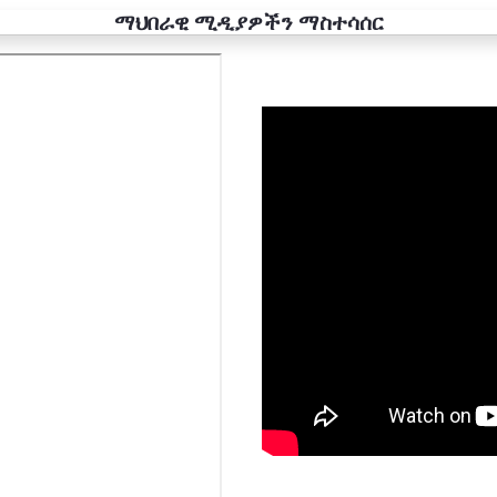
ማህበራዊ ሚዲያዎችን ማስተሳሰር