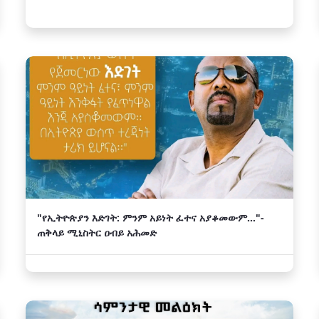
"የኢትዮጵያን እድገት: ምንም አይነት ፈተና አያቆመውም..."-
ጠቅላይ ሚኒስትር ዐብይ አሕመድ