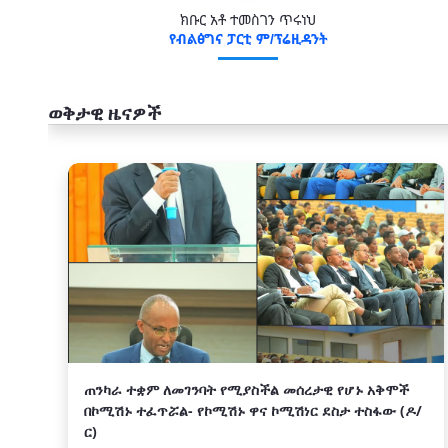
ክቡር አቶ ተመስገን ጥሩነህ
የብልፅግና ፓርቲ ም/ፕሬዚዳንት
ወቅታዊ ዜናዎች
አዲስ
ጠንካራ ተቋም ለመገንባት የሚያስችል መሰረታዊ የሆኑ አቅሞች
በኮሚሽኑ ተፈጥሯል- የኮሚሽኑ ዋና ኮሚሽነር ደስታ ተስፋው (ዶ/
ር)