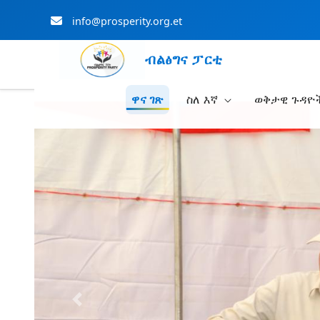
info@prosperity.org.et
ብልፅግና ፓርቲ
ዋና ገጽ
ስለ እኛ
ወቅታዊ ጉዳዮ
Skip to Main Content
Previous