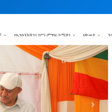
ች
የኢንስፔክሽንና የሥነ-ምግባር ኮሚሽን
ህትመት
ጉ
Next