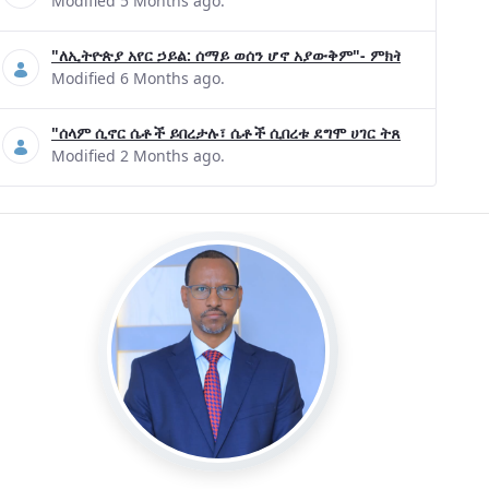
Modified 5 Months ago.
"ለኢትዮጵያ አየር ኃይል: ሰማይ ወሰን ሆኖ አያውቅም"- ምክትል ጠቅላይ ሚኒ
Modified 6 Months ago.
"ሰላም ሲኖር ሴቶች ይበረታሉ፣ ሴቶች ሲበረቱ ደግሞ ሀገር ትጸናለች"- ዶ/ር 
Modified 2 Months ago.