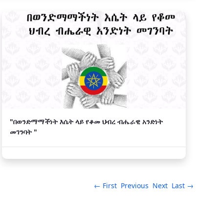
"በወንድማማችነት እሴት ላይ የቆመ ህብረ ብሔራዊ አንድነት
መገንባት "
← First
Previous
Next
Last →