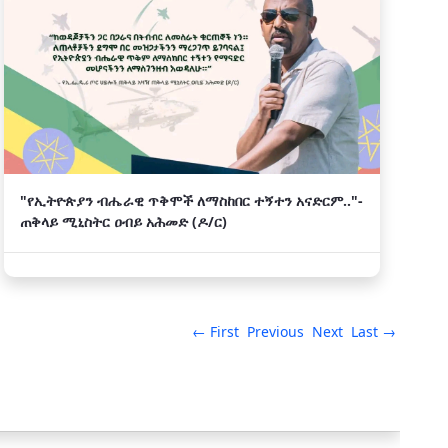
"የኢትዮጵያን ብሔራዊ ጥቅሞች ለማስከበር ተኝተን አናድርም.."-
ጠቅላይ ሚኒስትር ዐብይ አሕመድ (ዶ/ር)
← First
Previous
Next
Last →