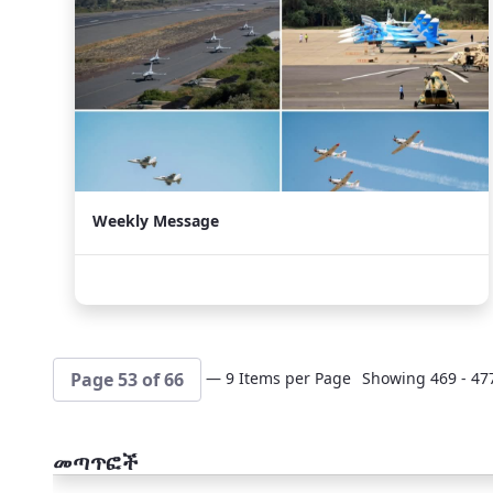
Weekly Message
— 9 Items per Page
Showing 469 - 477
Page 53 of 66
መጣጥፎች