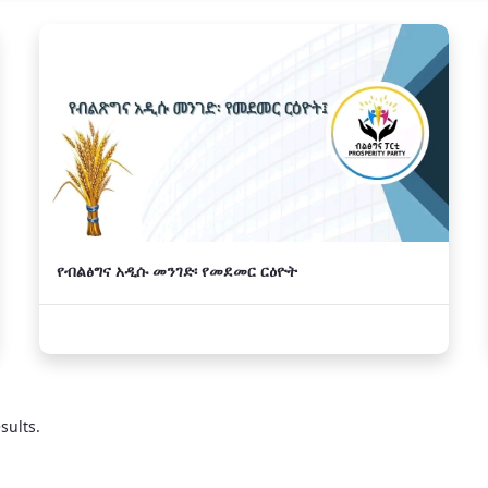
የብልፅግና አዲሱ መንገድ፡ የመደመር ርዕዮት
sults.