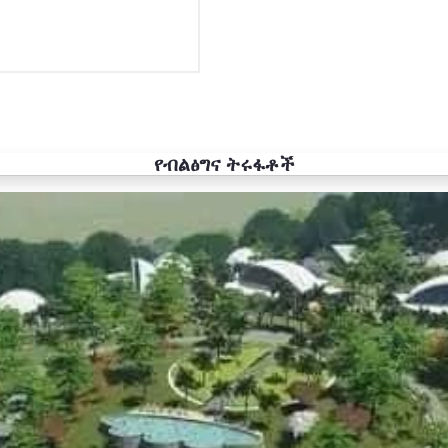
የብልፅግና ትሩፋቶች