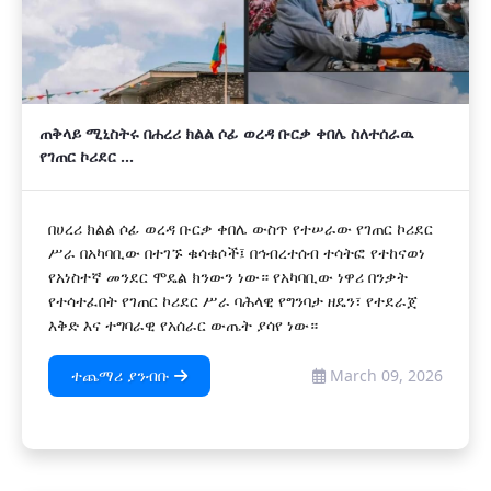
ጠቅላይ ሚኒስትሩ በሐረሪ ክልል ሶፊ ወረዳ ቡርቃ ቀበሌ ስለተሰራዉ
የገጠር ኮሪደር ...
በሀረሪ ክልል ሶፊ ወረዳ ቡርቃ ቀበሌ ውስጥ የተሠራው የገጠር ኮሪደር
ሥራ በአካባቢው በተገኙ ቁሳቁሶች፤ በኅብረተሰብ ተሳትፎ የተከናወነ
የአነስተኛ መንደር ሞዴል ክንውን ነው። የአካባቢው ነዋሪ በንቃት
የተሳተፈበት የገጠር ኮሪደር ሥራ ባሕላዊ የግንባታ ዘዴን፣ የተደራጀ
እቅድ እና ተግባራዊ የአሰራር ውጤት ያሳየ ነው።
ተጨማሪ ያንብቡ
March 09, 2026