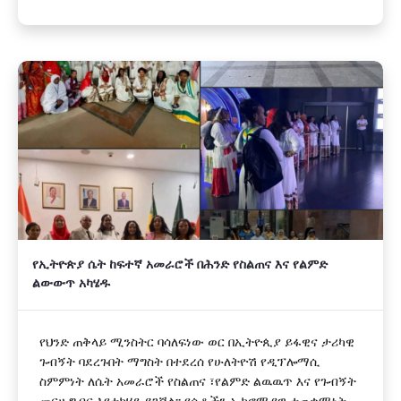
የኢትዮጵያ ሴት ከፍተኛ አመራሮች በሕንድ የስልጠና እና የልምድ
ልውውጥ አካሄዱ
የህንድ ጠቅላይ ሚንስትር ባሳለፍነው ወር በኢትዮጲያ ይፋዊና ታሪካዊ
ጉብኝት ባደረጉበት ማግስት በተደረሰ የሁለትዮሽ የዲፕሎማሲ
ስምምነት ለሴት አመራሮች የስልጠና ፣የልምድ ልዉዉጥ እና የጉብኝት
መርሀ ግብር እየተካሄደ ይገኛል፡፡ የሴቶችን ኢኮኖሚያዊ ተጠቃሚነት