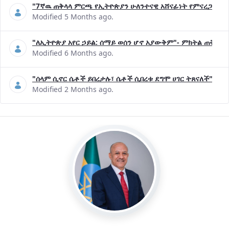
"7ኛዉ ጠቅላላ ምርጫ የኢትዮጵያን ሁለንተናዊ አሸናፊነት የምናረጋግጥበት እ
Modified 5 Months ago.
"ለኢትዮጵያ አየር ኃይል: ሰማይ ወሰን ሆኖ አያውቅም"- ምክትል ጠቅላይ 
Modified 6 Months ago.
"ሰላም ሲኖር ሴቶች ይበረታሉ፣ ሴቶች ሲበረቱ ደግሞ ሀገር ትጸናለች"- ዶ/
Modified 2 Months ago.