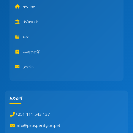
ዋና ገጽ
ቅ/ጽ/ቤት
ዜና
መጣጥፎች
ያግኙን
አድራሻ
+251 111 543 137
info@prosperity.org.et