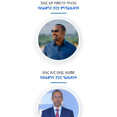
ክቡር አቶ ተመስገን ጥሩነህ
የብልፅግና ፓርቲ ም/ፕሬዚዳንት
ክቡር ዶ/ር ዐብይ አህመድ
የብልፅግና ፓርቲ ፕሬዚዳንት