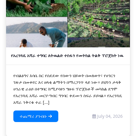
የአረንጓዴ አሻራ ተግባር ለትዉልድ ተስፋን የመትከል ትልቅ ፕሮጀክት ነዉ
የብልፅግና እሳቤ ስር የሰደደው የሰውን ህይወት በመለወጥ፣ የሀገርን
ገጽታ በመቀየር እና ዘላቂ ልማትን በማረጋገጥ ላይ ነው። ይህንን ታላቅ
ሀገራዊ ራዕይ በተግባር ከሚያሳዩን ግዙፍ ፕሮጀክቶች መካከል ደግሞ
የአረንጓዴ አሻራ መርሃ-ግብር ግንባር ቀደሙን ስፍራ ይይዛል። የአረንጓዴ
አሻራ ንቅናቄ ተራ [...]
ተጨማሪ ያንብቡ
July 04, 2026