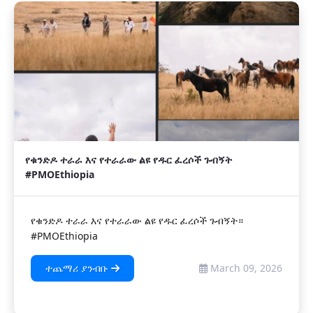
የቁንድዶ ተራራ እና የተራራው ልዩ የዱር ፈረሶች ጉብኝት
#PMOEthiopia
የቁንድዶ ተራራ እና የተራራው ልዩ የዱር ፈረሶች ጉብኝት።
#PMOEthiopia
ተጨማሪ ያንብቡ
March 09, 2026