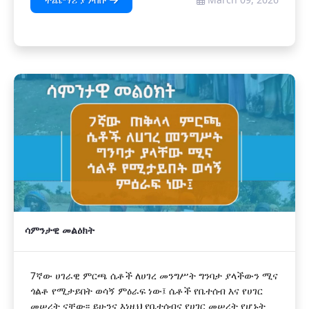
ተጨማሪ ያንብቡ
ሳምንታዊ መልዕክት
7ኛው ሀገራዊ ምርጫ ሴቶች ለሀገረ መንግሥት ግንባታ ያላችውን ሚና
ጎልቶ የሚታይበት ወሳኝ ምዕራፍ ነው፤ ሴቶች የቤተሰብ እና የሀገር
መሠረት ናቸው፡፡ ይሁንና እነዚህ የቤተሰብና የሀገር መሠረት የሆኑት