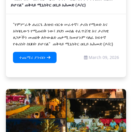
ይሆናል" ጠቅላይ ሚኒስትር ዐቢይ አሕመድ (ዶ/ር)
"የምሥራቅ ሐረርጌ ሕዝብ ብርቱ ሠራተኛ፣ ታሪክ የሚወድ እና
አካባቢውን የሚጠብቅ ነው፤ ይህን መሰል ተፈጥሯዊ እና ታሪካዊ
ጸጋዎችን መጠበቅ ለትውልድ ጠቃሚ ከመሆኑም ባለፈ ከፍተኛ
የቱሪስት ስህበት ይሆናል" ጠቅላይ ሚኒስትር ዐቢይ አሕመድ (ዶ/ር)
ተጨማሪ ያንብቡ
March 09, 2026