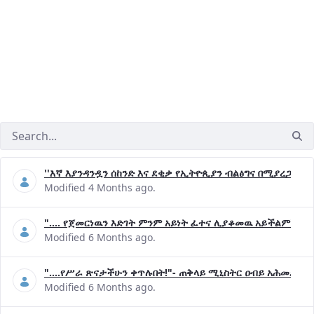
''እኛ እያንዳንዷን ሰከንድ እና ደቂቃ የኢትዮጲያን ብልፅግና በሚያረጋግጡ 
Modified 4 Months ago.
".... የጀመርነዉን እድገት ምንም አይነት ፈተና ሊያቆመዉ አይችልም"- ጠ
Modified 6 Months ago.
"....የሥራ ጽናታችሁን ቀጥሉበት!"- ጠቅላይ ሚኒስትር ዐብይ አሕመድ (ዶ
Modified 6 Months ago.