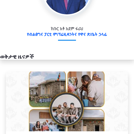
ክቡር አቶ አደም ፋራህ
የብልፅግና ፓርቲ ም/ፕሬዚዳንትና የዋና ጽ/ቤት ኃላፊ
ወቅታዊ ዜናዎች
አዲስ