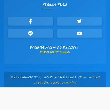
ማህበራዊ ሚዲያ
የብልጽግና አባል መሆን ይፈልጋሉ?
ይህንን ፎርም ይሙሉ
©2025 ብልፅግና ፓርቲ ሁሉም መብቶች የተጠበቁ ናቸው
መደመር
መንገዳችን፤ ብልፅግና መዳረሻችን