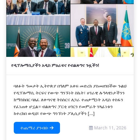
የዲፕሎማሲያችን አዲስ ምዕራፍና የብልጽግና ጉዟችን!
ባለፉት ዓመታት ኢትዮጵያ በዓለም አቀፍ መድረክ ያስመዘገበችው ጉልህ
የዲፕሎማሲ ትርፍና የውጭ ግንኙነት ስኬት፣ ሀገራዊ ሉዓላዊነታችንን
ከማስከበር ባለፈ ለቀጣናዊ ትስስርና ለጋራ ተጠቃሚነት አዲስ ተስፋን
የፈነጠቀ ሆኗል። ብልጽግና ፓርቲ ሀገርን የመምራት ሃላፊነቱን
ከተረከበ ወዲህ፣ የውጭ ግንኙነት ፖሊሲያችን [...]
ተጨማሪ ያንብቡ
March 11, 2026