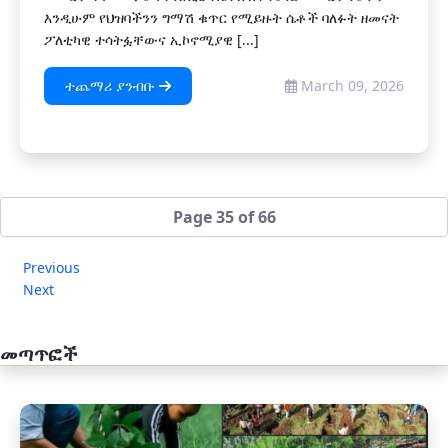
እንዲሁም የህዝባችንን ግማሽ ቁጥር የሚይዙት ሴቶች ባለፉት ዘመናት
ፖለቲካዊ ተሳትፏቸውና ኢኮኖሚያዊ [...]
ተጨማሪ ያንብቡ
March 09, 2026
Page 35 of 66
Previous
Next
መጣጥፎች
አዲስ