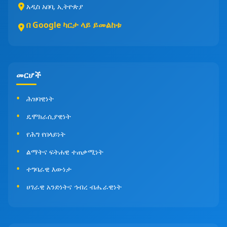
አዲስ አበባ, ኢትዮጵያ
በ Google ካርታ ላይ ይመልከቱ
መርሆች
ሕዝባዊነት
ዴሞክራሲያዊነት
የሕግ የበላይነት
ልማትና ፍትሐዊ ተጠቃሚነት
ተግባራዊ እውነታ
ሀገራዊ አንድነትና ኅብረ ብሔራዊነት