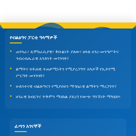
የብልፅግና ፓርቲ ዓላማዎች
ጠንካራ፣ ዴሞክራሲያዊ፣ ቅቡልነት ያለው፣ ዘላቂ ሀገረ-መንግሥትና
ኅብረብሔራዊ አንድነት መገንባት፤
ልማትና ፍትሐዊ ተጠቃሚነትን የሚያረጋግጥ አካታች የኢኮኖሚ
ሥርዓት መገንባት፤
ሁለንተናዊ ብልጽግናን የሚያሰፍን ማኅበራዊ ልማትን ማረጋገጥ፤
ሀገራዊ ክብርንና ጥቅምን ማዕከል ያደረገ የውጭ ግንኙነት ማካሄድ፡፡
ፈጣን አገናኞች