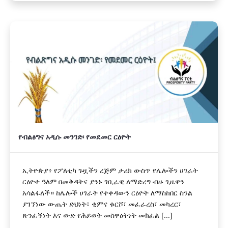
የብልፅግና አዲሱ መንገድ፡ የመደመር ርዕዮት
ኢትዮጵያ፥ የፖለቲካ ጉዟችን ረጅም ታሪክ ውስጥ የሌሎችን ሀገራት
ርዕዮተ ዓለም በመቅዳትና ያንኑ ገቢራዊ ለማድረግ ብዙ ጊዜዋን
አሳልፋለች። ከሌሎች ሀገራት የተቀዳውን ርዕዮት ለማስከበር ስንል
ያገኘነው ውጤት ድህነት፣ ቂምና ቁርሾ፣ መፈራረስ፣ መካረር፣
ጽንፈኝነት እና ውድ የሕይወት መስዋዕትነት መክፈል [...]