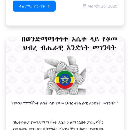
ተጨማሪ ያንብቡ
March 26, 2026
"በወንድማማችነት እሴት ላይ የቆመ ህብረ ብሔራዊ አንድነት መገንባት "
በኢትዮጵያ የወንድማማችነት እሴትን ለማጎልበት ፓርቲያችን
የመደመር መንገድን ይከተላል፡፡ ፓርቲያችን ብልፅግና የመደመር