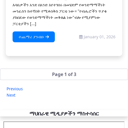
እሳቤዎችን አንድ በአንድ እየተገበሩ በመሄድም የወንድማማችነት
መንፈስን ከተኛበት የሚቀሰቅስ ፓርቲ ነው። "የብሔሮችን ጥያቄ
ያከበደው የወንድማማችነት መቅለል ነው"ብሎ የሚያምነው
ፓርቲያችን [...]
ተጨማሪ ያንብቡ
January 01, 2026
Page 1 of 3
Previous
Next
ማህበራዊ ሚዲያዎችን ማስተሳሰር