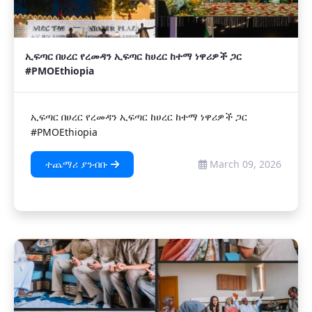
ኢፍጣር በሀረር የረመዳን ኢፍጣር ከሀረር ከተማ ነዋሪዎች ጋር
#PMOEthiopia
ኢፍጣር በሀረር የረመዳን ኢፍጣር ከሀረር ከተማ ነዋሪዎች ጋር
#PMOEthiopia
ተጨማሪ ያንብቡ
March 09, 2026