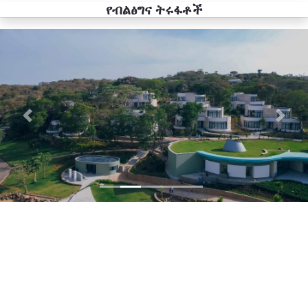
የብልፅግና ትሩፋቶች
Previous
Next