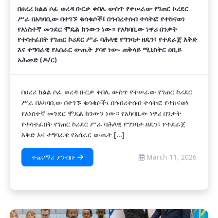
በሀረሪ ክልል ሶፊ ወረዳ ቡርቃ ቀበሌ ውስጥ የተሠራው የገጠር ኮሪደር
ሥራ በአካባቢው በተገኙ ቁሳቁሶች፤ በኅብረተሰብ ተሳትፎ የተከናወነ
የአነስተኛ መንደር ሞዴል ክንውን ነው። የአካባቢው ነዋሪ በንቃት
የተሳተፈበት የገጠር ኮሪደር ሥራ ባሕላዊ የግንባታ ዘዴን፣ የተደራጀ እቅድ
እና ተግባራዊ የአሰራር ውጤት ያሳየ ነው- ጠቅላይ ሚኒስትር ዐቢይ
አሕመድ (ዶ/ር)
በሀረሪ ክልል ሶፊ ወረዳ ቡርቃ ቀበሌ ውስጥ የተሠራው የገጠር ኮሪደር
ሥራ በአካባቢው በተገኙ ቁሳቁሶች፤ በኅብረተሰብ ተሳትፎ የተከናወነ
የአነስተኛ መንደር ሞዴል ክንውን ነው። የአካባቢው ነዋሪ በንቃት
የተሳተፈበት የገጠር ኮሪደር ሥራ ባሕላዊ የግንባታ ዘዴን፣ የተደራጀ
እቅድ እና ተግባራዊ የአሰራር ውጤት [...]
ተጨማሪ ያንብቡ
March 11, 2026