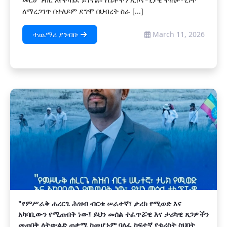
ለማረጋገጥ በተለይም ደግሞ በህብረት ስራ [...]
ተጨማሪ ያንብቡ
March 11, 2026
"የምሥራቅ ሐረርጌ ሕዝብ ብርቱ ሠራተኛ፣ ታሪክ የሚወድ እና
አካባቢውን የሚጠብቅ ነው፤ ይህን መሰል ተፈጥሯዊ እና ታሪካዊ ጸጋዎችን
መጠበቅ ለትውልድ ጠቃሚ ከመሆኑም ባለፈ ከፍተኛ የቱሪስት ስህበት