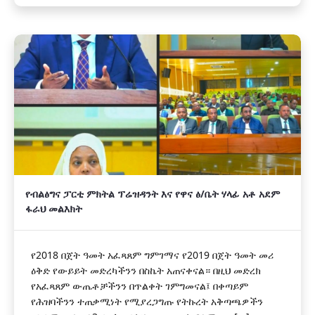
የብልፅግና ፓርቲ ምክትል ፕሬዝዳንት እና የዋና ፅ/ቤት ሃላፊ አቶ አደም
ፋራህ መልእክት
የ2018 በጀት ዓመት አፈጻጸም ግምገማና የ2019 በጀት ዓመት መሪ
ዕቅድ የውይይት መድረካችንን በስኬት አጠናቀናል። በዚህ መድረክ
የአፈጻጸም ውጤቶቻችንን በጥልቀት ገምግመናል፤ በቀጣይም
የሕዝባችንን ተጠቃሚነት የሚያረጋግጡ የትኩረት አቅጣጫዎችን