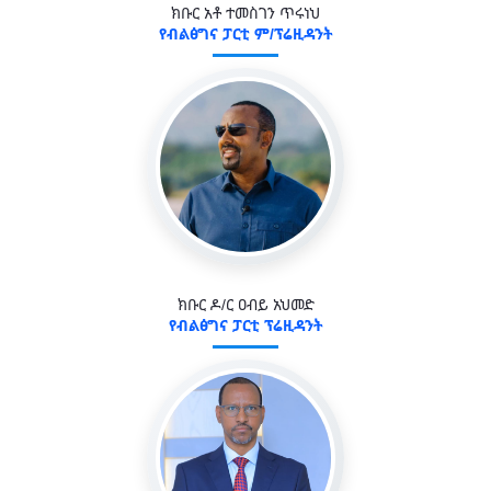
ክቡር አቶ ተመስገን ጥሩነህ
የብልፅግና ፓርቲ ም/ፕሬዚዳንት
ክቡር ዶ/ር ዐብይ አህመድ
የብልፅግና ፓርቲ ፕሬዚዳንት