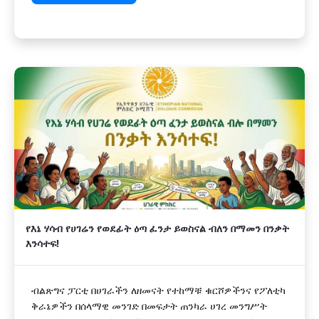
የእኔ ሃሳብ የሀገሬን የወደፊት ዕጣ ፈንታ ይወስናል ብለን በማመን በንቃት
እንሳተፍ!
ብልጽግና ፓርቲ በሀገራችን ለዘመናት የተከማቹ ቁርሾዎችንና የፖለቲካ
ቅራኔዎችን በሰላማዊ መንገድ በመፍታት ጠንካራ ሀገረ መንግሥት