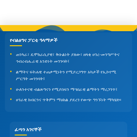
የብልፅግና ፓርቲ ዓላማዎች
ጠንካራ፣ ዴሞክራሲያዊ፣ ቅቡልነት ያለው፣ ዘላቂ ሀገረ-መንግሥትና
ኅብረብሔራዊ አንድነት መገንባት፤
ልማትና ፍትሐዊ ተጠቃሚነትን የሚያረጋግጥ አካታች የኢኮኖሚ
ሥርዓት መገንባት፤
ሁለንተናዊ ብልጽግናን የሚያሰፍን ማኅበራዊ ልማትን ማረጋገጥ፤
ሀገራዊ ክብርንና ጥቅምን ማዕከል ያደረገ የውጭ ግንኙነት ማካሄድ፡፡
ፈጣን አገናኞች