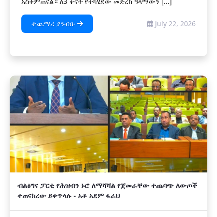
አስቀምጠናል። ለ3 ቀናት የተካሄደው መድረክ ዓላማውን [...]
ተጨማሪ ያንብቡ
July 22, 2026
ብልፅግና ፓርቲ የሕዝብን ኑሮ ለማሻሻል የጀመራቸው ተጨባጭ ለውጦች
ተጠናክረው ይቀጥላሉ - አቶ አደም ፋራህ