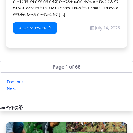
ለመገንባት የተለያዩ ስትራቴጂ በመንደፍ ሲሰራ ቆይቷል። የኢትዮጵያን
የብሄር፣ የሃይማኖት፣ የባህል፣ የቋንቋን ብዙሃነትን በአግባቡ ማስተናገድ
የሚችል አውድ በመፍጠር እና [...]
ተጨማሪ ያንብቡ
July 14, 2026
Page 1 of 66
Previous
Next
መጣጥፎች
አዲስ