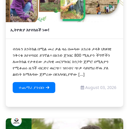
ኢትዮጵያ እየተከለች ነው!
ተስፋን እንትከል በሚል መሪ ቃል ዛሬ በመላው አገሪቱ ታላቅ ህዝባዊ
ንቅናቄ እየተካሄደ ይገኛል። በአንድ ጀንበር 800 ሚሊዮን ችግኞችን
ለመትከል የታቀደው ታሪካዊ መርሃግብር ከንጋት ጀምሮ በሚሊዮን
የሚቆጠሩ ዜጎች ብርድና ዉርጭ፣ ዝናብና ጭቃ ሳይበግራቸዉ ያለ
ልዩነት ከማለዳው ጀምረው በየአካባቢያቸው [...]
ተጨማሪ ያንብቡ
August 03, 2026