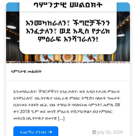
ሳምንታዊ መልዕክት
እንመካከራለን፣ ችግሮቻችንን እንፈታለን፣ ወደ አዲስ የታሪክ ምዕራፍ
እንሻገራለን! በኢትዮጵያ ብሔራዊ ምክክር ኮሚሽን ባለፉት ዓመታት
ሲከናወኑ የቆዩት ዘርፈ ብዙ ተግባራት ባሳለፍነዉ ሳምንት፤ ሐምሌ 08
ቀን 2018 ዓ.ም ወደ ወሳኝ ምዕራፍ ተሸጋግረዋል፡፡ ይህ የምክክር
መድረክ በኢትዮጵያ ዘመናዊ [...]
ተጨማሪ ያንብቡ
July 20, 2026