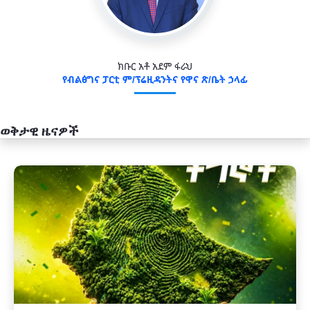
ክቡር አቶ አደም ፋራህ
የብልፅግና ፓርቲ ም/ፕሬዚዳንትና የዋና ጽ/ቤት ኃላፊ
ወቅታዊ ዜናዎች
አዲስ