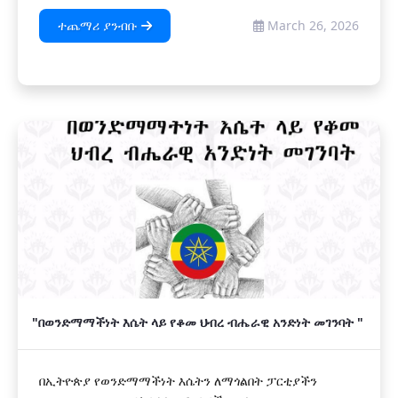
ተጨማሪ ያንብቡ
March 26, 2026
"በወንድማማችነት እሴት ላይ የቆመ ህብረ ብሔራዊ አንድነት መገንባት "
በኢትዮጵያ የወንድማማችነት እሴትን ለማጎልበት ፓርቲያችን