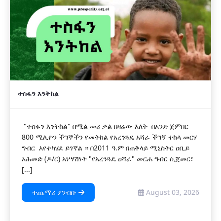
ተስፋን እንትከል
"ተስፋን እንትከል" በሚል መሪ ቃል በዛሬው እለት በአንድ ጀምበር
800 ሚሊዮን ችግኞችን የመትከል የአረንጓዴ አሻራ ችግኝ ተከላ መርሃ
ግብር እየተካሄደ ይገኛል ። በ2011 ዓ.ም በጠቅላይ ሚኒስትር ዐቢይ
አሕመድ (ዶ/ር) አነሣሽነት "የአረንጓዴ ዐሻራ" መርሐ ግብር ሲጀመር፣
[...]
ተጨማሪ ያንብቡ
August 03, 2026