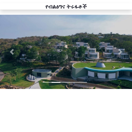
የብልፅግና ትሩፋቶች
Previous
Next