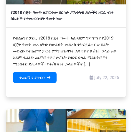
የ2018 በጀት ዓመት ለፓርቲው በርካታ ፖለቲካዊ ድሎችና ዘርፈ ብዙ
ስኬቶች የተመዘገቡበት ዓመት ነው
የብልፅግና ፓርቲ የ2018 በጀት ዓመት አፈጻጸም ግምገማና የ2019
በጀት ዓመት መሪ ዕቅድ የውይይት መድረክ ተካሂዷል። በውይይት
መድረኩ የብልፅግና ፓርቲ ም/ፕሬዝዳንት እና የዋና ጽ/ቤት ኃላፊ አቶ
አደም ፋራህን ጨምሮ የዋና ጽ/ቤት የዘርፍ ኃላፊ ሚኒስትሮች፣
ሚንስትር ደኤታዎች፣ የቅ/ጽ/ቤት ኃላፊዎችና [...]
ተጨማሪ ያንብቡ
July 22, 2026