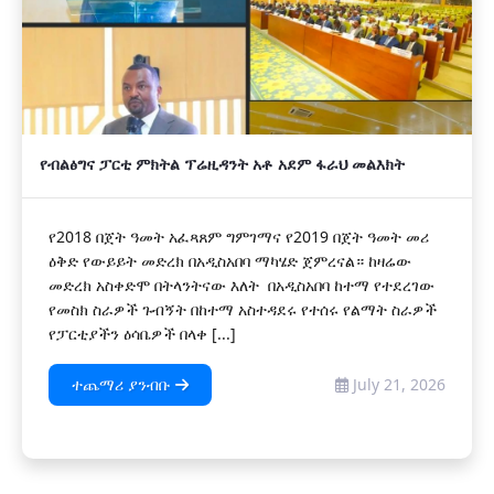
የብልፅግና ፓርቲ ምክትል ፕሬዚዳንት አቶ አደም ፋራህ መልእክት
የ2018 በጀት ዓመት አፈጻጸም ግምገማና የ2019 በጀት ዓመት መሪ
ዕቅድ የውይይት መድረክ በአዲስአበባ ማካሄድ ጀምረናል። ከዛሬው
መድረክ አስቀድሞ በትላንትናው እለት በአዲስአበባ ከተማ የተደረገው
የመስክ ስራዎች ጉብኝት በከተማ አስተዳደሩ የተሰሩ የልማት ስራዎች
የፓርቲያችን ዕሳቤዎች በላቀ [...]
ተጨማሪ ያንብቡ
July 21, 2026