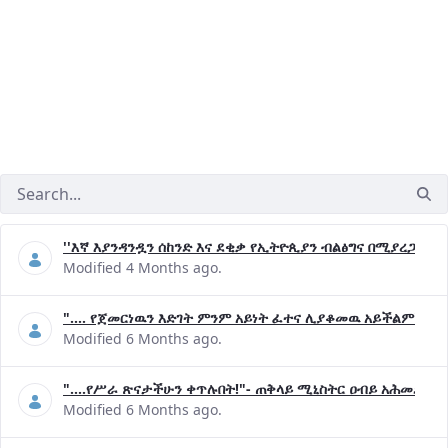
''እኛ እያንዳንዷን ሰከንድ እና ደቂቃ የኢትዮጲያን ብልፅግና በሚያረጋግጡ 
Modified 4 Months ago.
".... የጀመርነዉን እድገት ምንም አይነት ፈተና ሊያቆመዉ አይችልም"- ጠ
Modified 6 Months ago.
"....የሥራ ጽናታችሁን ቀጥሉበት!"- ጠቅላይ ሚኒስትር ዐብይ አሕመድ (ዶ
Modified 6 Months ago.