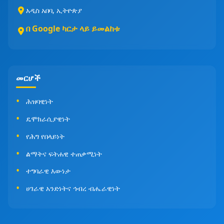
አዲስ አበባ, ኢትዮጵያ
በ Google ካርታ ላይ ይመልከቱ
መርሆች
ሕዝባዊነት
ዴሞክራሲያዊነት
የሕግ የበላይነት
ልማትና ፍትሐዊ ተጠቃሚነት
ተግባራዊ እውነታ
ሀገራዊ አንድነትና ኅብረ ብሔራዊነት