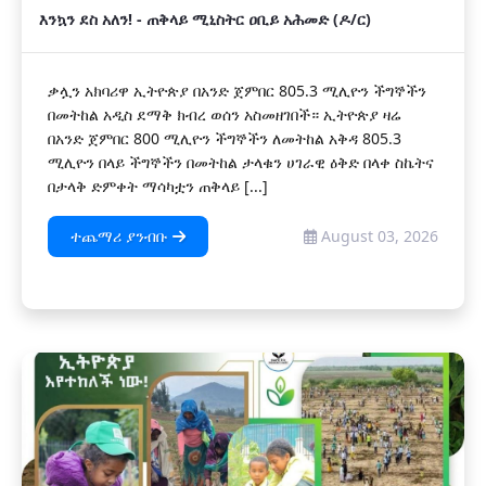
እንኳን ደስ አለን! - ጠቅላይ ሚኒስትር ዐቢይ አሕመድ (ዶ/ር)
ቃሏን አክባሪዋ ኢትዮጵያ በአንድ ጀምበር 805.3 ሚሊዮን ችግኞችን
በመትከል አዲስ ደማቅ ክብረ ወሰን አስመዘገበች። ኢትዮጵያ ዛሬ
በአንድ ጀምበር 800 ሚሊዮን ችግኞችን ለመትከል አቅዳ 805.3
ሚሊዮን በላይ ችግኞችን በመትከል ታላቁን ሀገራዊ ዕቅድ በላቀ ስኬትና
በታላቅ ድምቀት ማሳካቷን ጠቅላይ [...]
ተጨማሪ ያንብቡ
August 03, 2026