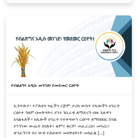
የብልፅግና አዲሱ መንገድ፡ የመደመር ርዕዮት
ኢትዮጵያ፥ የፖለቲካ ጉዟችን ረጅም ታሪክ ውስጥ የሌሎችን ሀገራት
ርዕዮተ ዓለም በመቅዳትና ያንኑ ገቢራዊ ለማድረግ ብዙ ጊዜዋን
አሳልፋለች። ከሌሎች ሀገራት የተቀዳውን ርዕዮት ለማስከበር ስንል
ያገኘነው ውጤት ድህነት፣ ቂምና ቁርሾ፣ መፈራረስ፣ መካረር፣
ጽንፈኝነት እና ውድ የሕይወት መስዋዕትነት መክፈል [...]