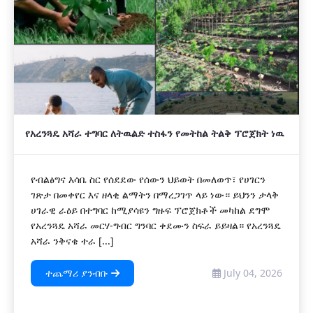
የአረንጓዴ አሻራ ተግባር ለትዉልድ ተስፋን የመትከል ትልቅ ፕሮጀክት ነዉ
የብልፅግና እሳቤ ስር የሰደደው የሰውን ህይወት በመለወጥ፣ የሀገርን
ገጽታ በመቀየር እና ዘላቂ ልማትን በማረጋገጥ ላይ ነው። ይህንን ታላቅ
ሀገራዊ ራዕይ በተግባር ከሚያሳዩን ግዙፍ ፕሮጀክቶች መካከል ደግሞ
የአረንጓዴ አሻራ መርሃ-ግብር ግንባር ቀደሙን ስፍራ ይይዛል። የአረንጓዴ
አሻራ ንቅናቄ ተራ [...]
ተጨማሪ ያንብቡ
July 04, 2026