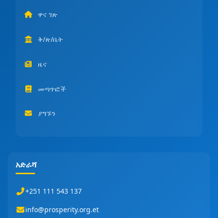
ዋና ገጽ
ቅ/ጽ/ቤት
ዜና
መጣጥፎች
ያግኙን
አድራሻ
+251 111 543 137
info@prosperity.org.et