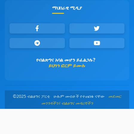
ማህበራዊ ሚዲያ
የብልጽግና አባል መሆን ይፈልጋሉ?
ይህንን ፎርም ይሙሉ
©2025 ብልፅግና ፓርቲ ሁሉም መብቶች የተጠበቁ ናቸው
መደመር
መንገዳችን፤ ብልፅግና መዳረሻችን