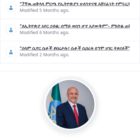
"7ኛዉ ጠቅላላ ምርጫ የኢትዮጵያን ሁለንተናዊ አሸናፊነት የምናረጋግጥበት እ
Modified 5 Months ago.
"ለኢትዮጵያ አየር ኃይል: ሰማይ ወሰን ሆኖ አያውቅም"- ምክትል ጠቅላይ 
Modified 6 Months ago.
"ሰላም ሲኖር ሴቶች ይበረታሉ፣ ሴቶች ሲበረቱ ደግሞ ሀገር ትጸናለች"- ዶ/
Modified 2 Months ago.