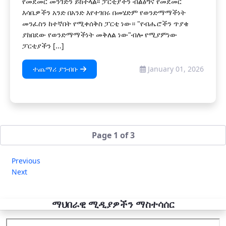
የመደመር መንገድን ይከተላል፡፡ ፓርቲያችን ብልፅግና የመደመር
እሳቤዎችን አንድ በአንድ እየተገበሩ በመሄድም የወንድማማችነት
መንፈስን ከተኛበት የሚቀሰቅስ ፓርቲ ነው። "የብሔሮችን ጥያቄ
ያከበደው የወንድማማችነት መቅለል ነው"ብሎ የሚያምነው
ፓርቲያችን [...]
ተጨማሪ ያንብቡ
January 01, 2026
Page 1 of 3
Previous
Next
ማህበራዊ ሚዲያዎችን ማስተሳሰር