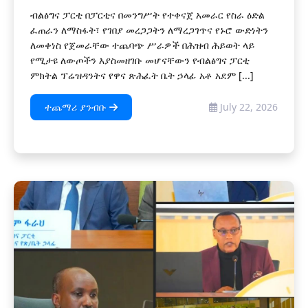
ብልፅግና ፓርቲ በፓርቲና በመንግሥት የተቀናጀ አመራር የስራ ዕድል
ፈጠራን ለማስፋት፣ የገበያ መረጋጋትን ለማረጋገጥና የኑሮ ውድነትን
ለመቀነስ የጀመራቸው ተጨባጭ ሥራዎች በሕዝብ ሕይወት ላይ
የሚታዩ ለውጦችን እያስመዘገቡ መሆናቸውን የብልፅግና ፓርቲ
ምክትል ፕሬዝዳንትና የዋና ጽሕፈት ቤት ኃላፊ አቶ አደም [...]
ተጨማሪ ያንብቡ
July 22, 2026