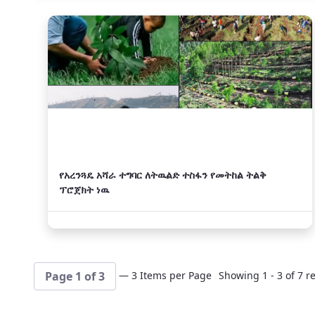
አዲስ
የአረንጓዴ አሻራ ተግባር ለትዉልድ ተስፋን የመትከል ትልቅ
ፕሮጀክት ነዉ
— 3 Items per Page
Showing 1 - 3 of 7 re
Page 1 of 3