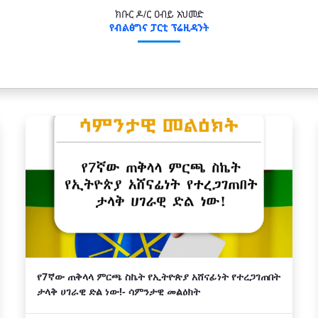
ክቡር ዶ/ር ዐብይ አህመድ
የብልፅግና ፓርቲ ፕሬዚዳንት
የ7ኛው ጠቅላላ ምርጫ ስኬት የኢትዮጵያ አሸናፊነት የተረጋገጠበት
ታላቅ ሀገራዊ ድል ነው!- ሳምንታዊ መልዕክት