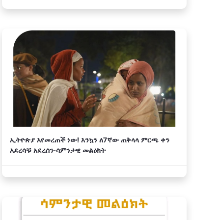
ኢትዮጵያ እየመረጠች ነው! እንኳን ለ7ኛው ጠቅላላ ምርጫ ቀን
አደረሳቹ አደረሰን-ሳምንታዊ መልዕክት