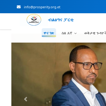
info@prosperity.org.et
ብልፅግና ፓርቲ
ዋና ገጽ
ስለ እኛ
ወቅታዊ ጉዳዮ
Skip to Main Content
Previous