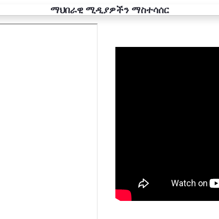
ማህበራዊ ሚዲያዎችን ማስተሳሰር