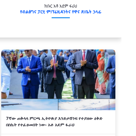
ክቡር አቶ አደም ፋራህ
የብልፅግና ፓርቲ ም/ፕሬዚዳንትና የዋና ጽ/ቤት ኃላፊ
7ኛው ጠቅላላ ምርጫ ኢትዮጵያ እንድታሸንፍ የተያዘው ዕቅድ
በስኬት የተፈፀመበት ነው- አቶ አደም ፋራህ