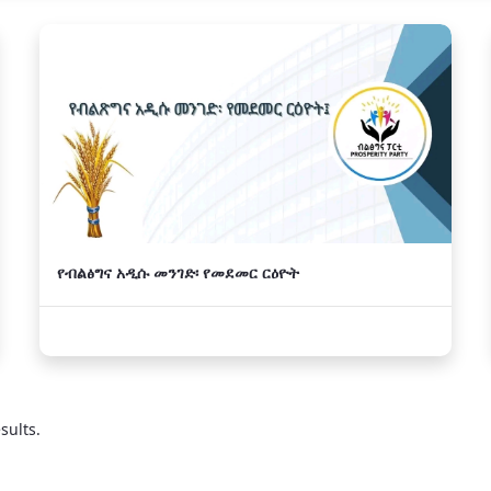
የብልፅግና አዲሱ መንገድ፡ የመደመር ርዕዮት
sults.