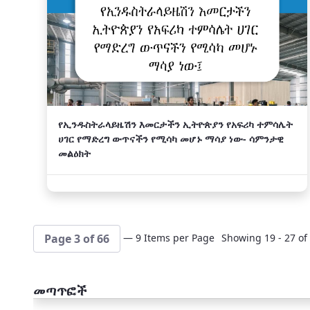
የኢንዱስትራላይዜሽን እመርታችን ኢትዮጵያን የአፍሪካ ተምሳሌት
ሀገር የማድረግ ውጥናችን የሚሳካ መሆኑ ማሳያ ነው- ሳምንታዊ
መልዕክት
— 9 Items per Page
Showing 19 - 27 of 
Page 3 of 66
መጣጥፎች