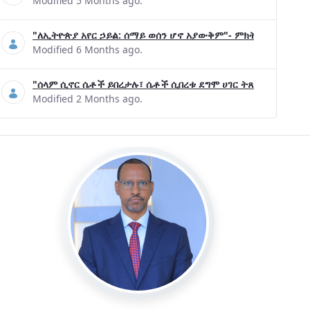
Modified 5 Months ago.
"ለኢትዮጵያ አየር ኃይል: ሰማይ ወሰን ሆኖ አያውቅም"- ምክትል ጠቅላይ ሚኒ
Modified 6 Months ago.
"ሰላም ሲኖር ሴቶች ይበረታሉ፣ ሴቶች ሲበረቱ ደግሞ ሀገር ትጸናለች"- ዶ/ር 
Modified 2 Months ago.