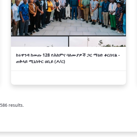
ከሩዋንዳ ከመጡ 128 የሕክምና ባለሙያዎች ጋር ማዕድ ቆርሰናል -
ጠቅላይ ሚኒስትር ዐቢይ (ዶ/ር)
586 results.