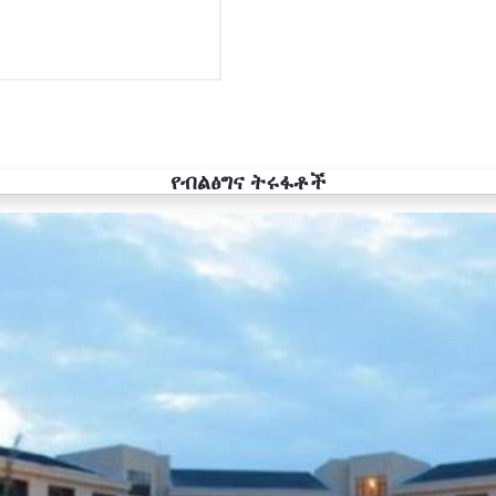
የብልፅግና ትሩፋቶች