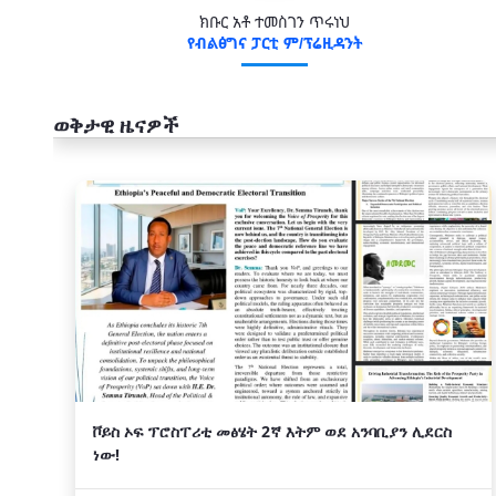
ክቡር አቶ ተመስገን ጥሩነህ
የብልፅግና ፓርቲ ም/ፕሬዚዳንት
ወቅታዊ ዜናዎች
አዲስ
ቮይስ ኦፍ ፕሮስፐሪቲ መፅሄት 2ኛ እትም ወደ አንባቢያን ሊደርስ
ነው!