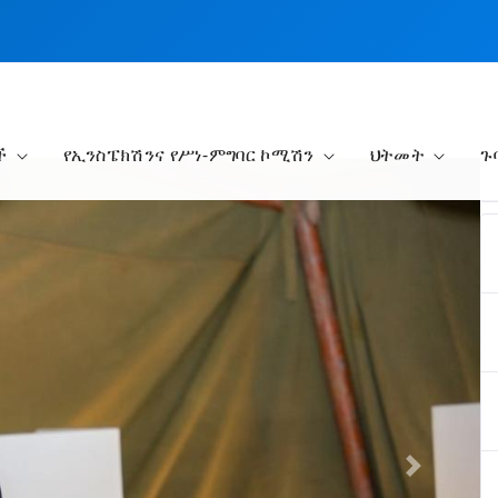
ች
የኢንስፔክሽንና የሥነ-ምግባር ኮሚሽን
ህትመት
ጉ
Next