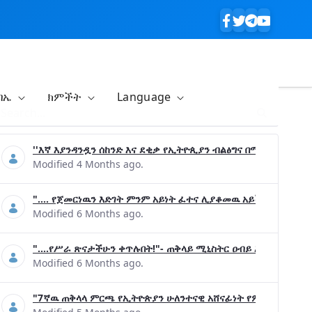
ባኤ
ክምችት
Language
''እኛ እያንዳንዷን ሰከንድ እና ደቂቃ የኢትዮጲያን ብልፅግና በሚያረጋግጡ ጉዳ
Modified 4 Months ago.
".... የጀመርነዉን እድገት ምንም አይነት ፈተና ሊያቆመዉ አይችልም"- ጠቅላ
Modified 6 Months ago.
"....የሥራ ጽናታችሁን ቀጥሉበት!"- ጠቅላይ ሚኒስትር ዐብይ አሕመድ (ዶ/ር
Modified 6 Months ago.
"7ኛዉ ጠቅላላ ምርጫ የኢትዮጵያን ሁለንተናዊ አሸናፊነት የምናረጋግጥበት እንዲ