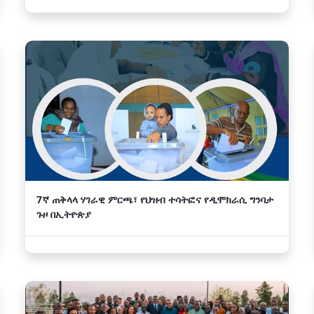
7ኛ ጠቅላላ ሃገራዊ ምርጫ፣ የህዝብ ተሳትፎና የዲሞክራሲ ግንባታ
ጉዞ በኢትዮጵያ