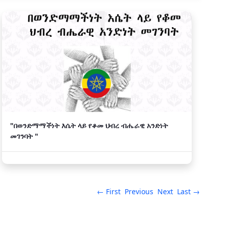
"በወንድማማችነት እሴት ላይ የቆመ ህብረ ብሔራዊ አንድነት
መገንባት "
← First
Previous
Next
Last →