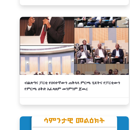
ብልጽግና ፓርቲ የሰባተኛውን ጠቅላላ ምርጫ ሂደትና የፓርቲውን
የምርጫ ዕቅድ አፈጻጸም መገምገም ጀመረ