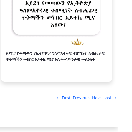
እያደገ የመጣውን የኢትዮጵያ ዓለምአቀፋዊ ተሰሚነት ለብሔራዊ
ጥቅማችን መከበር አይተኬ ሚና አለው-ሳምንታዊ መልዕክት
← First
Previous
Next
Last →