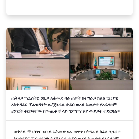
ጠቅላይ ሚኒስትር ዐቢይ አሕመድ ዛሬ ጠዋት በትግራይ ክልል ጊዜያዊ
አስተዳደር ፕሬዝዳንት ሌ/ጄኔራል ታደሰ ወረደ አመታዊ የአፈፃፀም
ሪፖርት ቀርቦላቸው በውጤቶቹ ላይ ግምገማ እና ውይይት ተደርጓል።
ጠቅላይ ሚኒስትር ዐቢይ አሕመድ ዛሬ ጠዋት በትግራይ ክልል ጊዜያዊ
አስተዳደር ፕሬዝዳንት ሌ/ጄኔራል ታደሰ ወረደ አመታዊ የአፈፃፀም