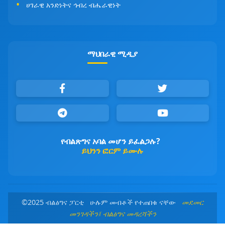
ሀገራዊ አንድነትና ኅብረ ብሔራዊነት
ማህበራዊ ሚዲያ
የብልጽግና አባል መሆን ይፈልጋሉ?
ይህንን ፎርም ይሙሉ
©2025 ብልፅግና ፓርቲ ሁሉም መብቶች የተጠበቁ ናቸው
መደመር
መንገዳችን፤ ብልፅግና መዳረሻችን