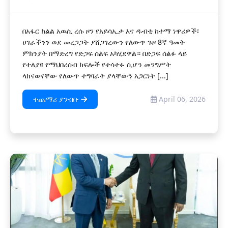
በአፋር ክልል አዉሲ ረሱ ዞን የአይሳኢታ እና ዱብቲ ከተማ ነዋሪዎች፣
ሀገራችንን ወደ መረጋጋት ያሸጋገረውን የለውጥ ጉዞ 8ኛ ዓመት
ምክንያት በማድረግ የድጋፍ ሰልፍ አካሂደዋል። በድጋፍ ሰልፉ ላይ
የተለያዩ የማህበረሰብ ክፍሎች የተሳተፉ ሲሆን መንግሥት
ላከናወናቸው የለውጥ ተግባራት ያላቸውን አጋርነት [...]
ተጨማሪ ያንብቡ
April 06, 2026