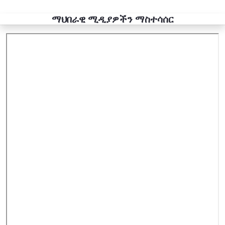
ማህበራዊ ሚዲያዎችን ማስተሳሰር