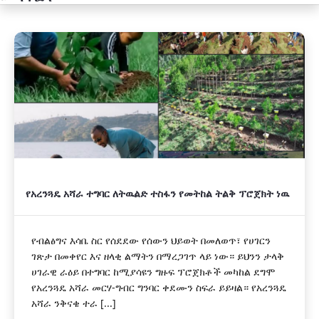
አዲስ
የአረንጓዴ አሻራ ተግባር ለትዉልድ ተስፋን የመትከል ትልቅ ፕሮጀክት ነዉ
የብልፅግና እሳቤ ስር የሰደደው የሰውን ህይወት በመለወጥ፣ የሀገርን
ገጽታ በመቀየር እና ዘላቂ ልማትን በማረጋገጥ ላይ ነው። ይህንን ታላቅ
ሀገራዊ ራዕይ በተግባር ከሚያሳዩን ግዙፍ ፕሮጀክቶች መካከል ደግሞ
የአረንጓዴ አሻራ መርሃ-ግብር ግንባር ቀደሙን ስፍራ ይይዛል። የአረንጓዴ
አሻራ ንቅናቄ ተራ [...]