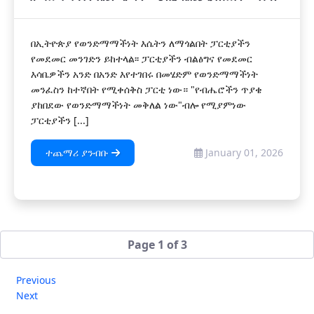
በኢትዮጵያ የወንድማማችነት እሴትን ለማጎልበት ፓርቲያችን
የመደመር መንገድን ይከተላል፡፡ ፓርቲያችን ብልፅግና የመደመር
እሳቤዎችን አንድ በአንድ እየተገበሩ በመሄድም የወንድማማችነት
መንፈስን ከተኛበት የሚቀሰቅስ ፓርቲ ነው። "የብሔሮችን ጥያቄ
ያከበደው የወንድማማችነት መቅለል ነው"ብሎ የሚያምነው
ፓርቲያችን [...]
ተጨማሪ ያንብቡ
January 01, 2026
Page 1 of 3
Previous
Next