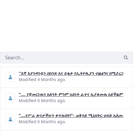
''እኛ እያንዳንዷን ሰከንድ እና ደቂቃ የኢትዮጲያን ብልፅግና በሚያረጋግጡ 
Modified 4 Months ago.
".... የጀመርነዉን እድገት ምንም አይነት ፈተና ሊያቆመዉ አይችልም"- ጠ
Modified 6 Months ago.
"....የሥራ ጽናታችሁን ቀጥሉበት!"- ጠቅላይ ሚኒስትር ዐብይ አሕመድ (ዶ
Modified 6 Months ago.