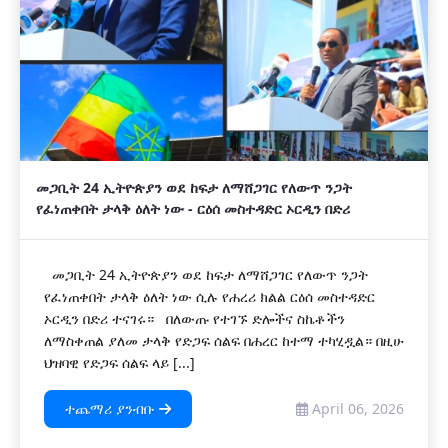
መጋቢት 24 ኢትዮጵያን ወደ ከፍታ ለማሸጋገር የለውጥ ንጋት
የፈነጠቀበት ታላቅ ዕለት ነው - ርዕሰ መስተዳድር ኦርዲን በድሪ
መጋቢት 24 ኢትዮጵያን ወደ ከፍታ ለማሸጋገር የለውጥ ንጋት
የፈነጠቀበት ታላቅ ዕለት ነው ሲሉ የሐረሪ ክልል ርዕሰ መስተዳድር
ኦርዲን በድሪ ተናገሩ። በለውጡ የተገኙ ድሎችና ስኬቶችን
ለማስቀጠል ያለመ ታላቅ የድጋፍ ሰልፍ በሐረር ከተማ ተካሂዷል። በዚሁ
ህዝባዊ የድጋፍ ሰልፍ ላይ [...]
ተጨማሪ ያንብቡ
April 06, 2026