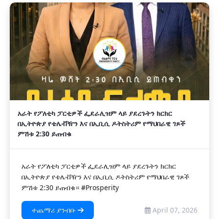
አራት የፖለቲካ ፓርቲዎች ፌደራሊዝም ላይ ያደረጉትን ክርክር
በኢትዮጵያ የቴሌቭዥን እና በኢቢሲ ዶትስትሪም የማህበራዊ ገጾች
ምሽቱ 2:30 ይጠብቁ
አራት የፖለቲካ ፓርቲዎች ፌደራሊዝም ላይ ያደረጉትን ክርክር
በኢትዮጵያ የቴሌቭዥን እና በኢቢሲ ዶትስትሪም የማህበራዊ ገጾች
ምሽቱ 2:30 ይጠብቁ። #Prosperity
ተጨማሪ ያንብቡ
April 07, 2026