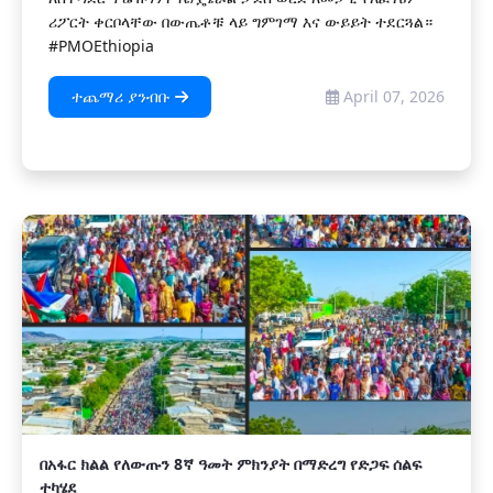
ሪፖርት ቀርቦላቸው በውጤቶቹ ላይ ግምገማ እና ውይይት ተደርጓል።
#PMOEthiopia
ተጨማሪ ያንብቡ
April 07, 2026
በአፋር ክልል የለውጡን 8ኛ ዓመት ምክንያት በማድረግ የድጋፍ ሰልፍ
ተካሄደ