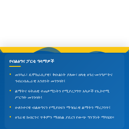
የብልፅግና ፓርቲ ዓላማዎች
ጠንካራ፣ ዴሞክራሲያዊ፣ ቅቡልነት ያለው፣ ዘላቂ ሀገረ-መንግሥትና
ኅብረብሔራዊ አንድነት መገንባት፤
ልማትና ፍትሐዊ ተጠቃሚነትን የሚያረጋግጥ አካታች የኢኮኖሚ
ሥርዓት መገንባት፤
ሁለንተናዊ ብልጽግናን የሚያሰፍን ማኅበራዊ ልማትን ማረጋገጥ፤
ሀገራዊ ክብርንና ጥቅምን ማዕከል ያደረገ የውጭ ግንኙነት ማካሄድ፡፡