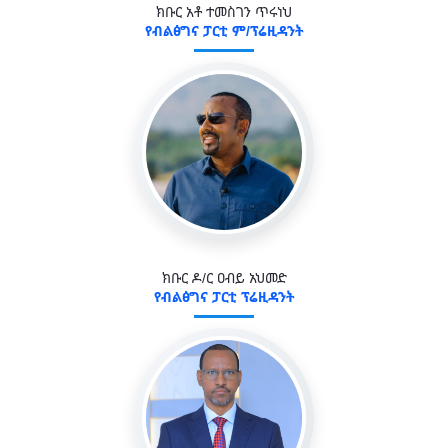
ክቡር አቶ ተመስገን ጥሩነህ
የብልፅግና ፓርቲ ም/ፕሬዚዳንት
ክቡር ዶ/ር ዐብይ አህመድ
የብልፅግና ፓርቲ ፕሬዚዳንት