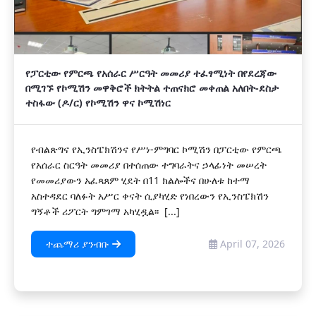
የፓርቲው የምርጫ የአሰራር ሥርዓት መመሪያ ተፈፃሚነት በየደረጃው
በሚገኙ የኮሚሽን መዋቅሮች ክትትል ተጠናክሮ መቀጠል አለበት-ደስታ
ተስፋው (ዶ/ር) የኮሚሽን ዋና ኮሚሽነር
የብልጽግና የኢንስፔክሽንና የሥነ-ምግባር ኮሚሽን በፓርቲው የምርጫ
የአሰራር ስርዓት መመሪያ በተሰጠው ተግባራትና ኃላፊነት መሠረት
የመመሪያውን አፈጻጸም ሂደት በ11 ክልሎችና በሁለቱ ከተማ
አስተዳደር ባለፉት አሥር ቀናት ሲያካሂድ የነበረውን የኢንስፔክሽን
ግኝቶች ሪፖርት ግምገማ አካሂዷል፡፡ [...]
ተጨማሪ ያንብቡ
April 07, 2026