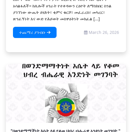
አሳልፋለች። ከሌሎች ሀገራት የተቀዳውን ርዕዮት ለማስከበር ስንል
ያገኘነው ውጤት ድህነት፣ ቂምና ቁርሾ፣ መፈራረስ፣ መካረር፣
ጽንፈኝነት እና ውድ የሕይወት መስዋዕትነት መክፈል [...]
ተጨማሪ ያንብቡ
March 26, 2026
"በወንድማማችነት እሴት ላይ የቆመ ህብረ ብሔራዊ አንድነት መገንባት "