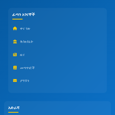
ፈጣን አገናኞች
ዋና ገጽ
ቅ/ጽ/ቤት
ዜና
መጣጥፎች
ያግኙን
አድራሻ