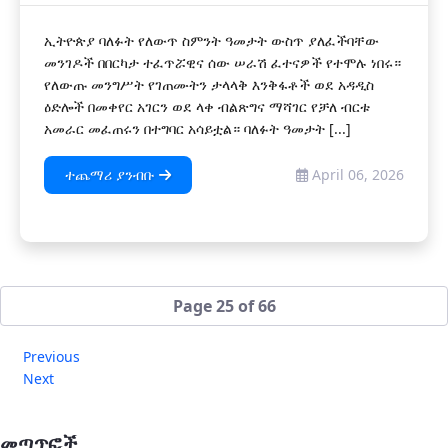
ኢትዮጵያ ባለፉት የለውጥ ስምንት ዓመታት ውስጥ ያለፈችባቸው
መንገዶች በበርካታ ተፈጥሯዊና ሰው ሠራሽ ፈተናዎች የተሞሉ ነበሩ።
የለውጡ መንግሥት የገጠሙትን ታላላቅ እንቅፋቶች ወደ አዳዲስ
ዕድሎች በመቀየር አገርን ወደ ላቀ ብልጽግና ማሻገር የቻለ ብርቱ
አመራር መፈጠሩን በተግባር አሳይቷል። ባለፉት ዓመታት [...]
ተጨማሪ ያንብቡ
April 06, 2026
Page 25 of 66
Previous
Next
መጣጥፎች