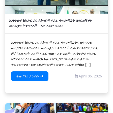
ኢትዮጵያ ከኳታር ጋር ለሕዝቦች የጋራ ተጠቃሚነት በቁርጠኝነት
መስራቷን ትቀጥላለች - አቶ አደም ፋራህ
ኢትዮጵያ ከኳታር ጋር ለሕዝቦች የጋራ ተጠቃሚነትና ለቀጣናዊ
መረጋጋት በቁርጠኝነት መስራቷን ትቀጥላለች ሲሉ የብልፅግና ፓርቲ
ም/ፕሬዚዳንት አደም ፋራህ ገለፁ፡፡ አቶ አደም በኢትዮጵያ የኳታር
አምባሳደር ሰአድ ሙባረክ አል-ናይሚ ጋር በጽሕፈት ቤታቸው
ተወያይተዋል። በውይይታቸውም በሁለቱ ሀገራት መካከል [...]
ተጨማሪ ያንብቡ
April 06, 2026