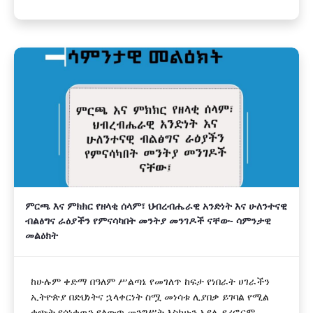
ምርጫ እና ምክክር የዘላቂ ሰላም፣ ህብረብሔራዊ አንድነት እና ሁለንተናዊ
ብልፅግና ራዕያችን የምናሳካበት መንትያ መንገዶች ናቸው- ሳምንታዊ
መልዕክት
ከሁሉም ቀድማ በዓለም ሥልጣኔ የመገለጥ ከፍታ የነበራት ሀገራችን
ኢትዮጵያ በድህነትና ኋላቀርነት ስሟ መነሳቱ ሊያበቃ ይገባል የሚል
ቁጭት የሰነቀዉን የለውጥ መንግሥት እስካሁን አያሌ የሪፎርም