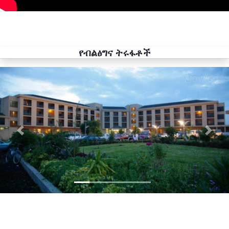
የብልፅግና ትሩፋቶች
Previous
Next