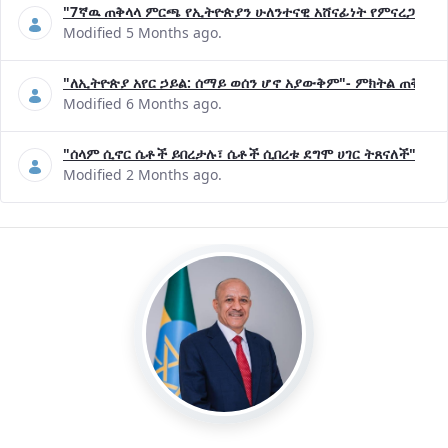
"7ኛዉ ጠቅላላ ምርጫ የኢትዮጵያን ሁለንተናዊ አሸናፊነት የምናረጋግጥበት እ
Modified 5 Months ago.
"ለኢትዮጵያ አየር ኃይል: ሰማይ ወሰን ሆኖ አያውቅም"- ምክትል ጠቅላይ 
Modified 6 Months ago.
"ሰላም ሲኖር ሴቶች ይበረታሉ፣ ሴቶች ሲበረቱ ደግሞ ሀገር ትጸናለች"- ዶ/
Modified 2 Months ago.