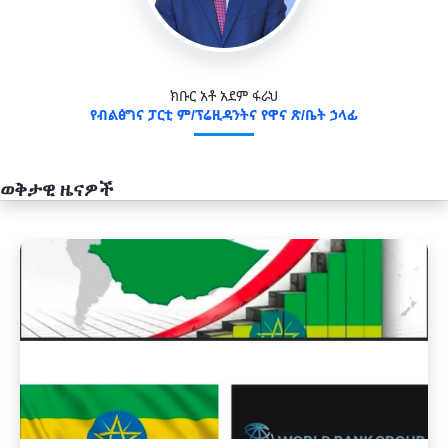
ክቡር አቶ አደም ፋራህ
የብልፅግና ፓርቲ ም/ፕሬዚዳንትና የዋና ጽ/ቤት ኃላፊ
ወቅታዊ ዜናዎች
አዲስ