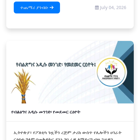
ተጨማሪ ያንብቡ
July 04, 2026
የብልፅግና አዲሱ መንገድ፡ የመደመር ርዕዮት
ኢትዮጵያ፥ የፖለቲካ ጉዟችን ረጅም ታሪክ ውስጥ የሌሎችን ሀገራት
ርዕዮተ ዓለም በመቅዳትና ያንኑ ገቢራዊ ለማድረግ ብዙ ጊዜዋን