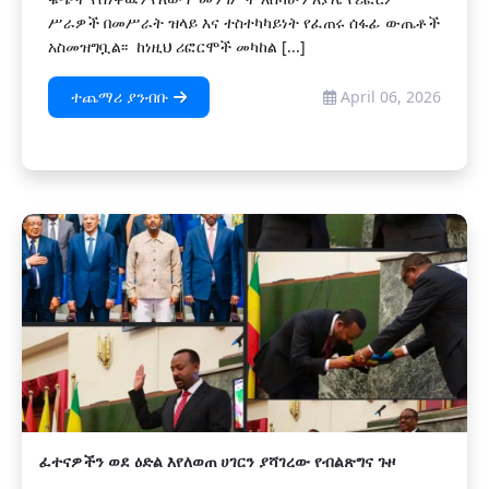
ሥራዎች በመሥራት ዝላይ እና ተስተካካይነት የፈጠሩ ሰፋፊ ውጤቶች
አስመዝግቧል፡፡ ከነዚህ ሪፎርሞች መካከል [...]
ተጨማሪ ያንብቡ
April 06, 2026
ፈተናዎችን ወደ ዕድል እየለወጠ ሀገርን ያሻገረው የብልጽግና ጉዞ