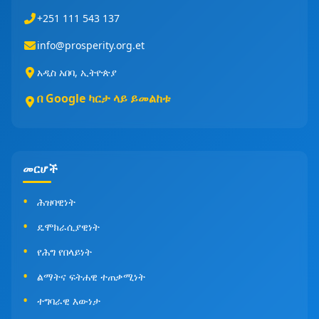
+251 111 543 137
info@prosperity.org.et
አዲስ አበባ, ኢትዮጵያ
በ Google ካርታ ላይ ይመልከቱ
መርሆች
ሕዝባዊነት
ዴሞክራሲያዊነት
የሕግ የበላይነት
ልማትና ፍትሐዊ ተጠቃሚነት
ተግባራዊ እውነታ