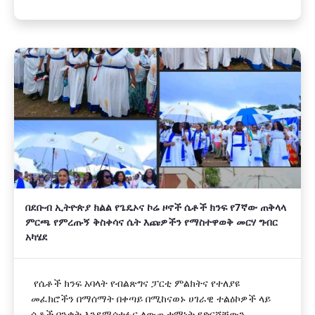
በደቡብ ኢትዮጵያ ክልል የጌዴኦና ኮሬ ዞኖች ሴቶች ክንፍ የ7ኛው ጠቅላላ
ምርጫ የምረጡኝ ቅስቀሳና ሴት እጩዎችን የማስተዋወቅ መርሃ ግብር
አካሄደ
የሴቶች ክንፍ አባላት የብልጽግና ፓርቲ ምልክትና የተለያዩ
መፈክሮችን በማሰማት በቀጣይ በሚከናወኑ ሀገራዊ ተልዕኮዎች ላይ
ሴቶች በንቃት እንደሚሳተፉና ለውጤታማነት የድርሻቸውን