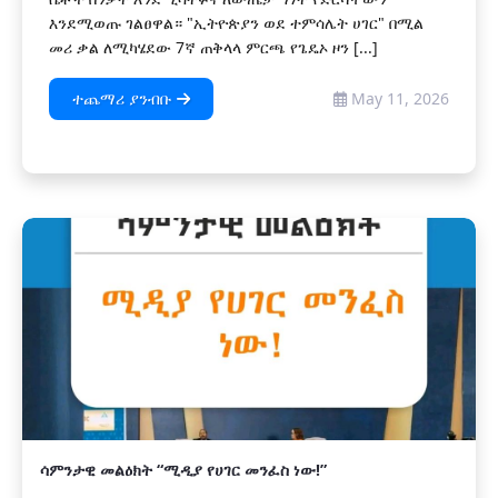
እንደሚወጡ ገልፀዋል። "ኢትዮጵያን ወደ ተምሳሌት ሀገር" በሚል
መሪ ቃል ለሚካሄደው 7ኛ ጠቅላላ ምርጫ የጌዴኦ ዞን [...]
ተጨማሪ ያንብቡ
May 11, 2026
ሳምንታዊ መልዕክት “ሚዲያ የሀገር መንፈስ ነው!”