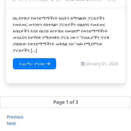
በኢትዮጵያ የወንድማማችነት እሴትን ለማጎልበት ፓርቲያችን
የመደመር መንገድን ይከተላል፡፡ ፓርቲያችን ብልፅግና የመደመር
እሳቤዎችን አንድ በአንድ እየተገበሩ በመሄድም የወንድማማችነት
መንፈስን ከተኛበት የሚቀሰቅስ ፓርቲ ነው። "የብሔሮችን ጥያቄ
ያከበደው የወንድማማችነት መቅለል ነው"ብሎ የሚያምነው
ፓርቲያችን [...]
ተጨማሪ ያንብቡ
January 01, 2026
Page 1 of 3
Previous
Next