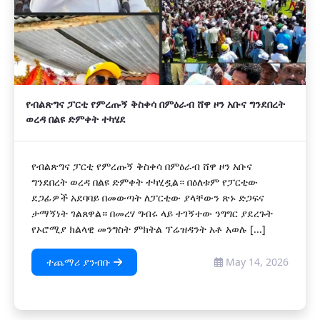
የብልጽግና ፓርቲ የምረጡኝ ቅስቀሳ በምዕራብ ሸዋ ዞን አቡና ግንደበረት
ወረዳ በልዩ ድምቀት ተካሄደ
የብልጽግና ፓርቲ የምረጡኝ ቅስቀሳ በምዕራብ ሸዋ ዞን አቡና
ግንደበረት ወረዳ በልዩ ድምቀት ተካሂዷል። በዕለቱም የፓርቲው
ደጋፊዎች አደባባይ በመውጣት ለፓርቲው ያላቸውን ጽኑ ድጋፍና
ታማኝነት ገልጸዋል። በመረሃ ግብሩ ላይ ተገኝተው ንግግር ያደረጉት
የኦሮሚያ ክልላዊ መንግስት ምክትል ፕሬዝዳንት አቶ አወሉ [...]
ተጨማሪ ያንብቡ
May 14, 2026