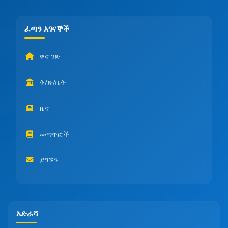
ፈጣን አገናኞች
ዋና ገጽ
ቅ/ጽ/ቤት
ዜና
መጣጥፎች
ያግኙን
አድራሻ