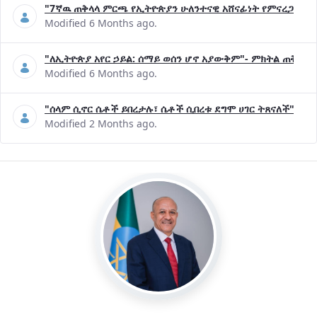
"7ኛዉ ጠቅላላ ምርጫ የኢትዮጵያን ሁለንተናዊ አሸናፊነት የምናረጋግጥበት እ
Modified 6 Months ago.
"ለኢትዮጵያ አየር ኃይል: ሰማይ ወሰን ሆኖ አያውቅም"- ምክትል ጠቅላይ 
Modified 6 Months ago.
"ሰላም ሲኖር ሴቶች ይበረታሉ፣ ሴቶች ሲበረቱ ደግሞ ሀገር ትጸናለች"- ዶ/
Modified 2 Months ago.