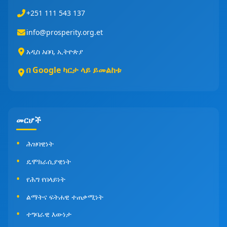
+251 111 543 137
info@prosperity.org.et
አዲስ አበባ, ኢትዮጵያ
በ Google ካርታ ላይ ይመልከቱ
መርሆች
ሕዝባዊነት
ዴሞክራሲያዊነት
የሕግ የበላይነት
ልማትና ፍትሐዊ ተጠቃሚነት
ተግባራዊ እውነታ