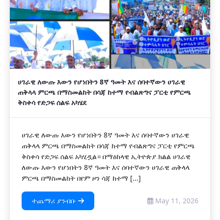
ሀገራዊ ለውጡ እውን የሆነበትን 8ኛ ዓመት እና ሰባተኛውን ሀገራዊ
ጠቅላላ ምርጫ በማስመልከት በሳጃ ከተማ የብልጽግና ፓርቲ የምርጫ
ቅስቀሳ የድጋፍ ሰልፍ አካሄደ
ሀገራዊ ለውጡ እውን የሆነበትን 8ኛ ዓመት እና ሰባተኛውን ሀገራዊ
ጠቅላላ ምርጫ በማስመልከት በሳጃ ከተማ የብልጽግና ፓርቲ የምርጫ
ቅስቀሳ የድጋፍ ሰልፍ አካሂዷል። በማዕከላዊ ኢትዮጵያ ክልል ሀገራዊ
ለውጡ እውን የሆነበትን 8ኛ ዓመት እና ሰባተኛውን ሀገራዊ ጠቅላላ
ምርጫ በማስመልከት በየም ዞን ሳጃ ከተማ [...]
ተጨማሪ ያንብቡ
May 11, 2026