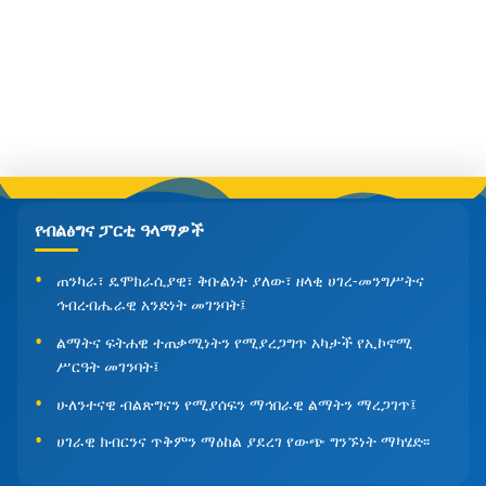
የብልፅግና ፓርቲ ዓላማዎች
ጠንካራ፣ ዴሞክራሲያዊ፣ ቅቡልነት ያለው፣ ዘላቂ ሀገረ-መንግሥትና
ኅብረብሔራዊ አንድነት መገንባት፤
ልማትና ፍትሐዊ ተጠቃሚነትን የሚያረጋግጥ አካታች የኢኮኖሚ
ሥርዓት መገንባት፤
ሁለንተናዊ ብልጽግናን የሚያሰፍን ማኅበራዊ ልማትን ማረጋገጥ፤
ሀገራዊ ክብርንና ጥቅምን ማዕከል ያደረገ የውጭ ግንኙነት ማካሄድ፡፡