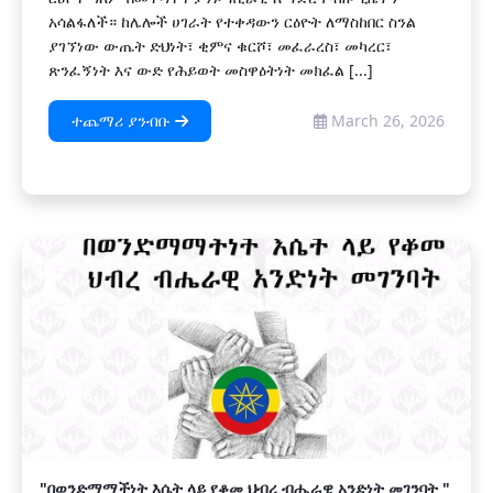
አሳልፋለች። ከሌሎች ሀገራት የተቀዳውን ርዕዮት ለማስከበር ስንል
ያገኘነው ውጤት ድህነት፣ ቂምና ቁርሾ፣ መፈራረስ፣ መካረር፣
ጽንፈኝነት እና ውድ የሕይወት መስዋዕትነት መክፈል [...]
ተጨማሪ ያንብቡ
March 26, 2026
"በወንድማማችነት እሴት ላይ የቆመ ህብረ ብሔራዊ አንድነት መገንባት "