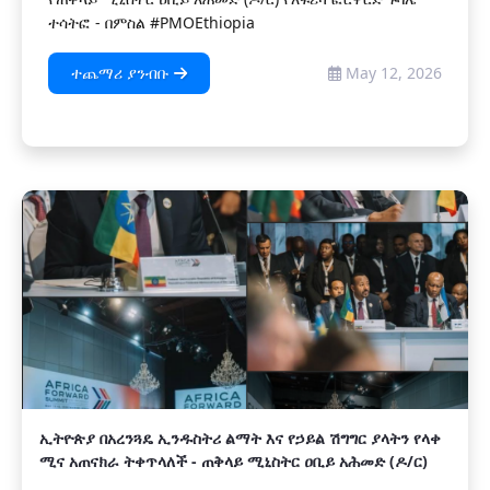
ተሳትፎ - በምስል #PMOEthiopia
ተጨማሪ ያንብቡ
May 12, 2026
ኢትዮጵያ በአረንጓዴ ኢንዱስትሪ ልማት እና የኃይል ሽግግር ያላትን የላቀ
ሚና አጠናክራ ትቀጥላለች - ጠቅላይ ሚኒስትር ዐቢይ አሕመድ (ዶ/ር)