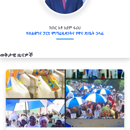
ክቡር አቶ አደም ፋራህ
የብልፅግና ፓርቲ ም/ፕሬዚዳንትና የዋና ጽ/ቤት ኃላፊ
ወቅታዊ ዜናዎች
አዲስ