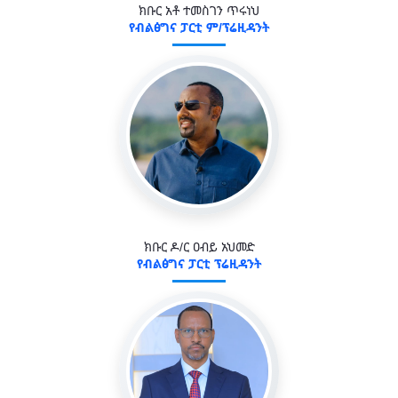
ክቡር አቶ ተመስገን ጥሩነህ
የብልፅግና ፓርቲ ም/ፕሬዚዳንት
ክቡር ዶ/ር ዐብይ አህመድ
የብልፅግና ፓርቲ ፕሬዚዳንት