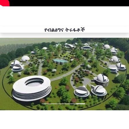
የብልፅግና ትሩፋቶች
Previous
Next