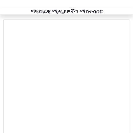
ማህበራዊ ሚዲያዎችን ማስተሳሰር