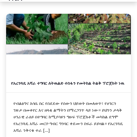
አዲስ
የአረንጓዴ አሻራ ተግባር ለትዉልድ ተስፋን የመትከል ትልቅ ፕሮጀክት ነዉ
የብልፅግና እሳቤ ስር የሰደደው የሰውን ህይወት በመለወጥ፣ የሀገርን
ገጽታ በመቀየር እና ዘላቂ ልማትን በማረጋገጥ ላይ ነው። ይህንን ታላቅ
ሀገራዊ ራዕይ በተግባር ከሚያሳዩን ግዙፍ ፕሮጀክቶች መካከል ደግሞ
የአረንጓዴ አሻራ መርሃ-ግብር ግንባር ቀደሙን ስፍራ ይይዛል። የአረንጓዴ
አሻራ ንቅናቄ ተራ [...]