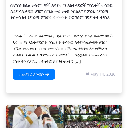
በአማራ ክልል ሁሉም ዞኖች እና ከተማ አስተዳደሮች "የሴቶች ተሳትፎ
ለተምሳሌታዊት ሀገር" በሚል መሪ ሀሳብ የብልጽግና ፓርቲ የምርጫ
ቅስቀሳ እና የምርጫ ምልክት ትውውቅ ፕሮግራም በድምቀት ተካሄደ
"የሴቶች ተሳትፎ ለተምሳሌታዊት ሀገር" በአማራ ክልል ሁሉም ዞኖች
እና ከተማ አስተዳደሮች "የሴቶች ተሳትፎ ለተምሳሌታዊት ሀገር"
በሚል መሪ ሀሳብ የብልጽግና ፓርቲ የምርጫ ቅስቀሳ እና የምርጫ
ምልክት ትውውቅ ፕሮግራም በድምቀት ተካሂዷል። በየመድረኮቹ
የሴቶችን የፖለቲካ ተሳትፎ እና እኩልነትን [...]
ተጨማሪ ያንብቡ
May 14, 2026