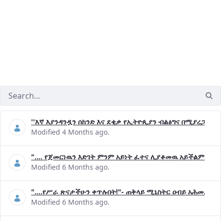
''እኛ እያንዳንዷን ሰከንድ እና ደቂቃ የኢትዮጲያን ብልፅግና በሚያረጋግጡ 
Modified 4 Months ago.
".... የጀመርነዉን እድገት ምንም አይነት ፈተና ሊያቆመዉ አይችልም"- ጠ
Modified 6 Months ago.
"....የሥራ ጽናታችሁን ቀጥሉበት!"- ጠቅላይ ሚኒስትር ዐብይ አሕመድ (ዶ
Modified 6 Months ago.