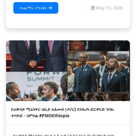
ተጨማሪ ያንብቡ
May 13, 2026
የጠቅላይ ሚኒስትር ዐቢይ አሕመድ (ዶ/ር) የአፍሪካ ፎርዋርድ ጉባኤ
ተሳትፎ - በምስል #PMOEthiopia
የጠቅላይ ሚኒስትር ዐቢይ አሕመድ (ዶ/ር) የአፍሪካ ፎርዋርድ ጉባኤ