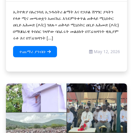
ኢትዮጵያ በአረንጓዴ ኢንዱስትሪ ልማት እና የኃይል ሽግግር ያላትን
የላቀ ሚና መጫወቷን አጠናክራ እንደምትቀጥል ጠቅላይ ሚኒስትር
ዐቢይ አሕመድ (ዶ/ር) ገለጹ። ጠቅላይ ሚኒስትር ዐቢይ አሕመድ (ዶ/ር)
በማህበራዊ ትስስር ገጻቸው ባሰፈሩት መልዕክት በፕሬዝዳንት ዊሊያም
ሩቶ እና በፕሬዝዳንት [...]
ተጨማሪ ያንብቡ
May 12, 2026