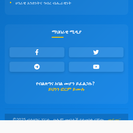
ሀገራዊ አንድነትና ኅብረ ብሔራዊነት
ማህበራዊ ሚዲያ
የብልጽግና አባል መሆን ይፈልጋሉ?
ይህንን ፎርም ይሙሉ
©2025 ብልፅግና ፓርቲ ሁሉም መብቶች የተጠበቁ ናቸው
መደመር
መንገዳችን፤ ብልፅግና መዳረሻችን