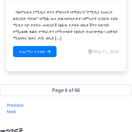
ዓለምአቀፍ የሚዲያ ቀንን ምክንያት በማድረግ “የሚዲያ እመርታ
ለትርክት ግንባታ” በሚል መሪ ቃል በተከታታይ ሳምንታት ሲካሄዱ የቆዩ
ሚዲያ ላይ ያተኮሩ መድረኮች በዘርፉ የታዩት ስኬቶችንና በቀጣይ
የሚጠበቁ ቁልፍ ተግባራትን በማመላከት በስኬት ተጠናቀዋል። ጠቅላይ
ሚኒስትር ክቡር ዶ/ር ዐቢይ [...]
ተጨማሪ ያንብቡ
May 11, 2026
Page 6 of 66
Previous
Next
መጣጥፎች