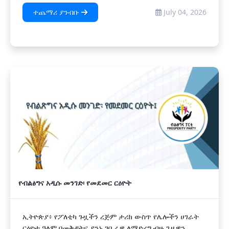
ተጨማሪ ያንብቡ
July 04, 2026
የብልፅግና አዲሱ መንገድ፡ የመደመር ርዕዮት
ኢትዮጵያ፥ የፖለቲካ ጉዟችን ረጅም ታሪክ ውስጥ የሌሎችን ሀገራት
ርዕዮተ ዓለም በመቅዳትና ያንኑ ገቢራዊ ለማድረግ ብዙ ጊዜዋን