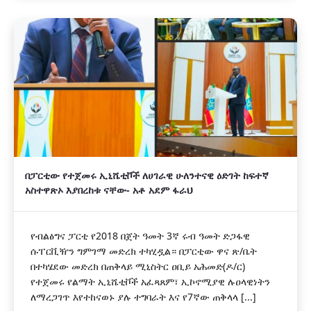
በፓርቲው የተጀመሩ ኢኒሼቲቮች ለሀገራዊ ሁለንተናዊ ዕድገት ከፍተኛ
አስተዋጽኦ እያበረከቱ ናቸው- አቶ አደም ፋራህ
የብልፅግና ፓርቲ የ2018 በጀት ዓመት 3ኛ ሩብ ዓመት ድጋፋዊ
ሱፐርቪዥን ግምገማ መድረክ ተካሂዷል። በፓርቲው ዋና ጽ/ቤት
በተካሄደው መድረክ በጠቅላይ ሚኒስትር ዐቢይ አሕመድ(ዶ/ር)
የተጀመሩ የልማት ኢኒሼቲቮች አፈጻጸም፣ ኢኮኖሚያዊ ሉዐላዊነትን
ለማረጋገጥ እየተከናወኑ ያሉ ተግባራት እና የ7ኛው ጠቅላላ [...]