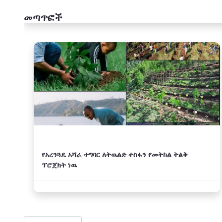
መጣጥፎች
አዲስ
የአረንጓዴ አሻራ ተግባር ለትዉልድ ተስፋን የመትከል ትልቅ
ፕሮጀክት ነዉ