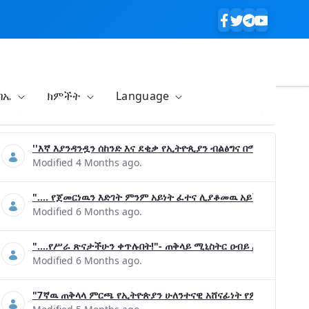
ባኤ
ክምችት
Language
''እኛ እያንዳንዷን ሰከንድ እና ደቂቃ የኢትዮጲያን ብልፅግና በሚያረጋግጡ ጉዳ
Modified 4 Months ago.
".... የጀመርነዉን እድገት ምንም አይነት ፈተና ሊያቆመዉ አይችልም"- ጠቅላ
Modified 6 Months ago.
"....የሥራ ጽናታችሁን ቀጥሉበት!"- ጠቅላይ ሚኒስትር ዐብይ አሕመድ (ዶ/ር
Modified 6 Months ago.
"7ኛዉ ጠቅላላ ምርጫ የኢትዮጵያን ሁለንተናዊ አሸናፊነት የምናረጋግጥበት እንዲ