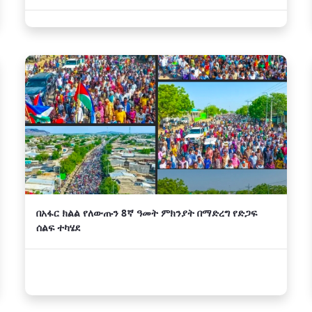
በአፋር ክልል የለውጡን 8ኛ ዓመት ምክንያት በማድረግ የድጋፍ
ሰልፍ ተካሄደ