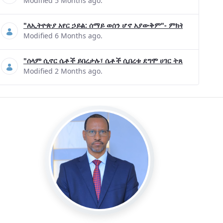
Modified 5 Months ago.
"ለኢትዮጵያ አየር ኃይል: ሰማይ ወሰን ሆኖ አያውቅም"- ምክትል ጠቅላይ ሚኒ
Modified 6 Months ago.
"ሰላም ሲኖር ሴቶች ይበረታሉ፣ ሴቶች ሲበረቱ ደግሞ ሀገር ትጸናለች"- ዶ/ር 
Modified 2 Months ago.