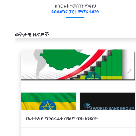
ክቡር አቶ ተመስገን ጥሩነህ
የብልፅግና ፓርቲ ም/ፕሬዚዳንት
ወቅታዊ ዜናዎች
አዲስ
የኢትዮጵያ ማንሰራራት በዓለም ባንክ አንደበት