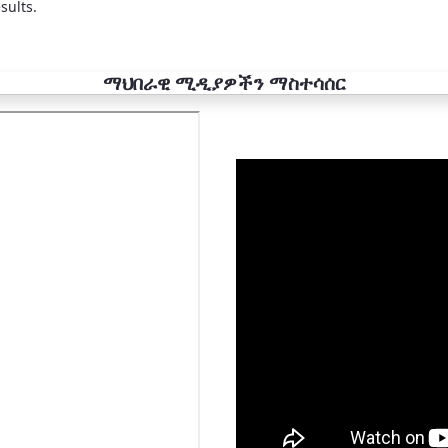
sults.
ማህበራዊ ሚዲያዎችን ማስተሳሰር