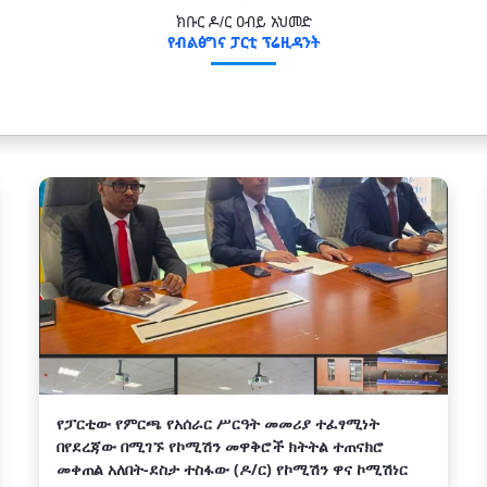
ክቡር ዶ/ር ዐብይ አህመድ
የብልፅግና ፓርቲ ፕሬዚዳንት
የፓርቲው የምርጫ የአሰራር ሥርዓት መመሪያ ተፈፃሚነት
በየደረጃው በሚገኙ የኮሚሽን መዋቅሮች ክትትል ተጠናክሮ
መቀጠል አለበት-ደስታ ተስፋው (ዶ/ር) የኮሚሽን ዋና ኮሚሽነር