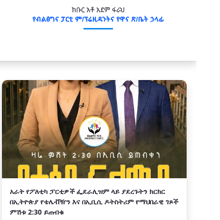
ክቡር አቶ አደም ፋራህ
የብልፅግና ፓርቲ ም/ፕሬዚዳንትና የዋና ጽ/ቤት ኃላፊ
አራት የፖለቲካ ፓርቲዎች ፌደራሊዝም ላይ ያደረጉትን ክርክር
በኢትዮጵያ የቴሌቭዥን እና በኢቢሲ ዶትስትሪም የማህበራዊ ገጾች
ምሽቱ 2:30 ይጠብቁ