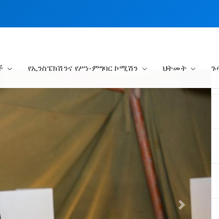
ች
የኢንስፔክሽንና የሥነ-ምግባር ኮሚሽን
ህትመት
ጉ
Next