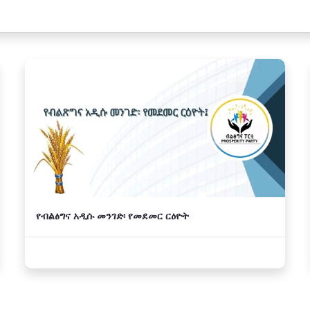
የብልፅግና አዲሱ መንገድ፡ የመደመር ርዕዮት