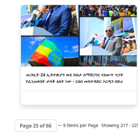
መጋቢት 24 ኢትዮጵያን ወደ ከፍታ ለማሸጋገር የለውጥ ንጋት
የፈነጠቀበት ታላቅ ዕለት ነው - ርዕሰ መስተዳድር ኦርዲን በድሪ
— 9 Items per Page
Showing 217 - 225
Page 25 of 66