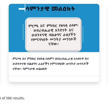
ምርጫ እና ምክክር የዘላቂ ሰላም፣ ህብረብሔራዊ አንድነት እና
ሁለንተናዊ ብልፅግና ራዕያችን የምናሳካበት መንትያ መንገዶች
ናቸው- ሳምንታዊ መልዕክት
 of 586 results.