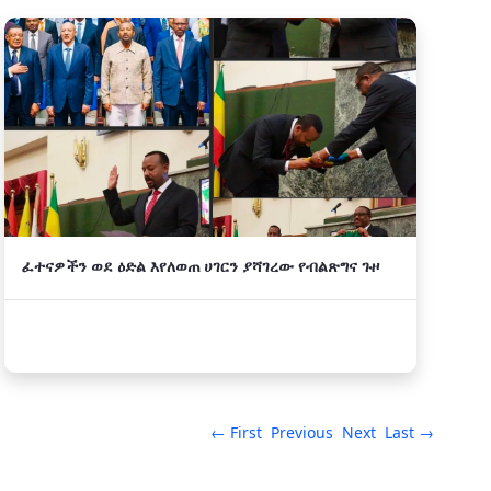
ፈተናዎችን ወደ ዕድል እየለወጠ ሀገርን ያሻገረው የብልጽግና ጉዞ
← First
Previous
Next
Last →