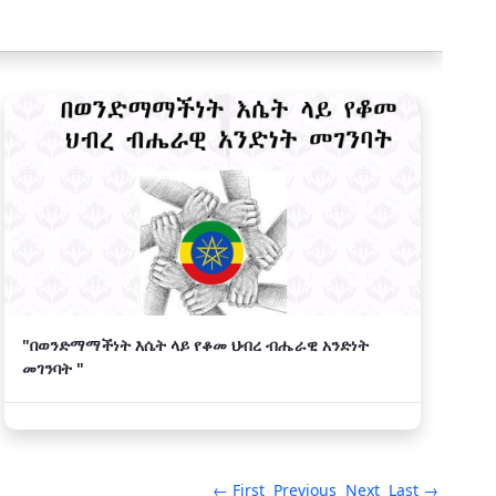
"በወንድማማችነት እሴት ላይ የቆመ ህብረ ብሔራዊ አንድነት
መገንባት "
← First
Previous
Next
Last →