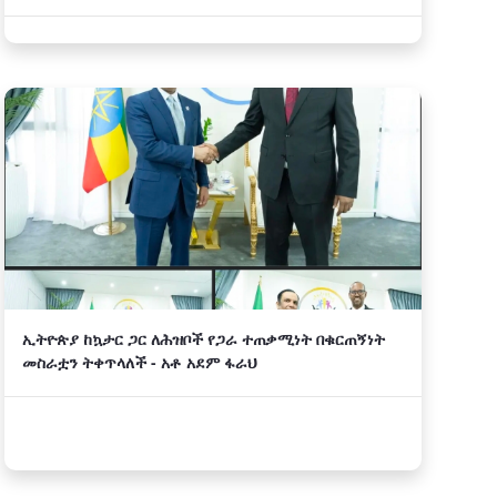
ኢትዮጵያ ከኳታር ጋር ለሕዝቦች የጋራ ተጠቃሚነት በቁርጠኝነት
መስራቷን ትቀጥላለች - አቶ አደም ፋራህ