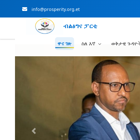
info@prosperity.org.et
ብልፅግና ፓርቲ
ዋና ገጽ
ስለ እኛ
ወቅታዊ ጉዳዮ
Skip to Main Content
Previous