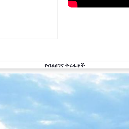
የብልፅግና ትሩፋቶች