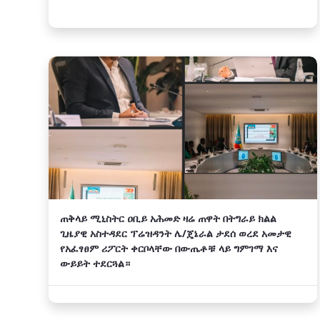
ጠቅላይ ሚኒስትር ዐቢይ አሕመድ ዛሬ ጠዋት በትግራይ ክልል
ጊዜያዊ አስተዳደር ፕሬዝዳንት ሌ/ጄኔራል ታደሰ ወረደ አመታዊ
የአፈፃፀም ሪፖርት ቀርቦላቸው በውጤቶቹ ላይ ግምገማ እና
ውይይት ተደርጓል።