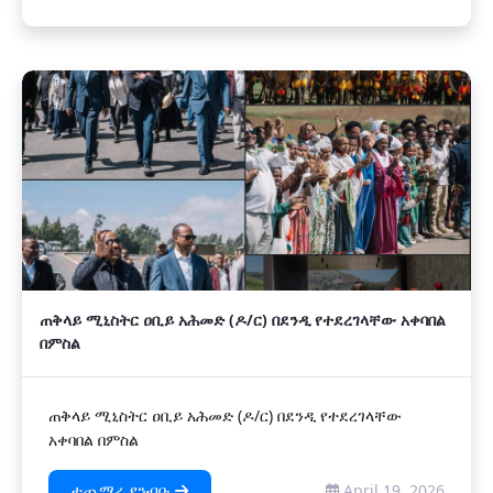
ጠቅላይ ሚኒስትር ዐቢይ አሕመድ (ዶ/ር) በደንዲ የተደረገላቸው አቀባበል
በምስል
ጠቅላይ ሚኒስትር ዐቢይ አሕመድ (ዶ/ር) በደንዲ የተደረገላቸው
አቀባበል በምስል
ተጨማሪ ያንብቡ
April 19, 2026