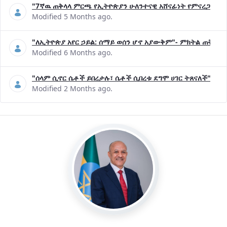
"7ኛዉ ጠቅላላ ምርጫ የኢትዮጵያን ሁለንተናዊ አሸናፊነት የምናረጋግጥበት እ
Modified 5 Months ago.
"ለኢትዮጵያ አየር ኃይል: ሰማይ ወሰን ሆኖ አያውቅም"- ምክትል ጠቅላይ 
Modified 6 Months ago.
"ሰላም ሲኖር ሴቶች ይበረታሉ፣ ሴቶች ሲበረቱ ደግሞ ሀገር ትጸናለች"- ዶ/
Modified 2 Months ago.