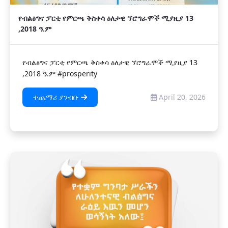
የብልፅግና ፓርቲ የምርጫ ቅስቀሳ ዕለታዊ ኘሮግራሞች ሚያዚያ 13
,2018 ዓ.ም
የብልፅግና ፓርቲ የምርጫ ቅስቀሳ ዕለታዊ ኘሮግራሞች ሚያዚያ 13
,2018 ዓ.ም #prosperity
ተጨማሪ ያንብቡ
April 20, 2026