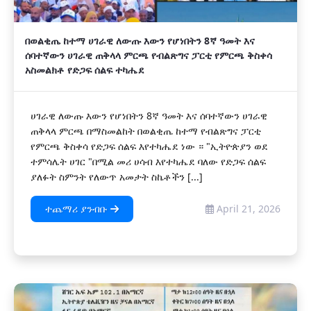
በወልቂጤ ከተማ ሀገራዊ ለውጡ እውን የሆነበትን 8ኛ ዓመት እና
ሰባተኛውን ሀገራዊ ጠቅላላ ምርጫ የብልጽግና ፓርቲ የምርጫ ቅስቀሳ
አስመልክቶ የድጋፍ ሰልፍ ተካሔደ
ሀገራዊ ለውጡ እውን የሆነበትን 8ኛ ዓመት እና ሰባተኛውን ሀገራዊ
ጠቅላላ ምርጫ በማስመልከት በወልቂጤ ከተማ የብልጽግና ፓርቲ
የምርጫ ቅስቀሳ የድጋፍ ሰልፍ እየተካሔደ ነው ። "ኢትዮጵያን ወደ
ተምሳሌት ሀገር "በሚል መሪ ሀሳብ እየተካሔደ ባለው የድጋፍ ሰልፍ
ያለፉት ስምንት የለውጥ አመታት ስኬቶችን [...]
ተጨማሪ ያንብቡ
April 21, 2026