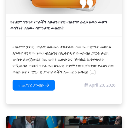
የተቋም ግንባታ ሥራችን ለሁለንተናዊ ብልፅግና ራዕይ እዉን መሆን
ወሳኝነት አለው- ሳምንታዊ መልዕክት
ብልፅግና ፓርቲ ሀገራዊ ለዉጡን ተከትለው ከመጡ ተቋማት መካከል
አንዱና ዋነኛው ነው፤ ብልፅግና በኢትዮጵያ የመድብለ ፓርቲ ታሪክ
ውስጥ ለመጀመሪያ ጊዜ ወጥ፣ ዉሁድ እና በትክክል ኢትዮጵያን
የሚመስል ተደርጎ የተፈጠረ ሀገራዊ ተቋም ነው፡፡ ፓርቲው የቆዩን ሰው
ወለድ እና ሥርዓታዊ ሥብራቶችን ለመጠገን አዳዲስ [...]
ተጨማሪ ያንብቡ
April 20, 2026