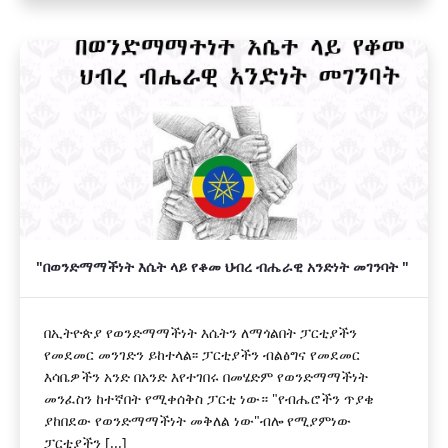
"በወንድማማችነት እሴት ላይ የቆመ ህብረ ብሔራዊ አንድነት መገንባት "
በኢትዮጵያ የወንድማማችነት እሴትን ለማጎልበት ፓርቲያችን
የመደመር መንገድን ይከተላል፡፡ ፓርቲያችን ብልፅግና የመደመር
እሳቤዎችን አንድ በአንድ እየተገበሩ በመሄድም የወንድማማችነት
መንፈስን ከተኛበት የሚቀሰቅስ ፓርቲ ነው። "የብሔሮችን ጥያቄ
ያከበደው የወንድማማችነት መቅለል ነው"ብሎ የሚያምነው
ፓርቲያችን [...]