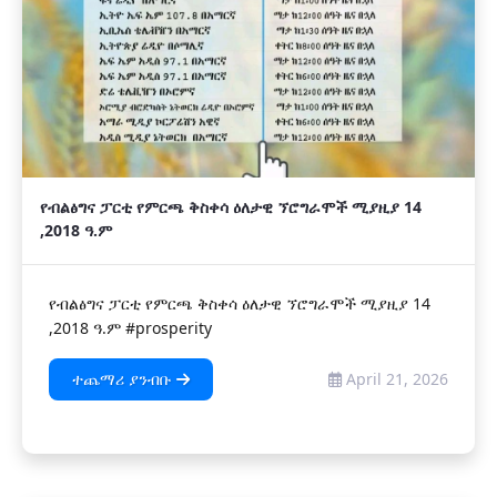
የብልፅግና ፓርቲ የምርጫ ቅስቀሳ ዕለታዊ ኘሮግራሞች ሚያዚያ 14
,2018 ዓ.ም
የብልፅግና ፓርቲ የምርጫ ቅስቀሳ ዕለታዊ ኘሮግራሞች ሚያዚያ 14
,2018 ዓ.ም #prosperity
ተጨማሪ ያንብቡ
April 21, 2026