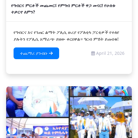
የግብርና ምርቶች መጨመር፤ የምግብ ምርቶች ዋጋ መናር! የሁለቱ
ተቃርኖ ለምን?
የግብርና እና የገጠር ልማት ፖሊሲ ዙሪያ የፖለቲካ ፓርቲዎች የተለየ
ያሉትን የፖሊሲ አማራጭ ይዘው ቀርበዋል። ‎ዓርብ ምሽት ይጠብቁ!
ተጨማሪ ያንብቡ
April 21, 2026