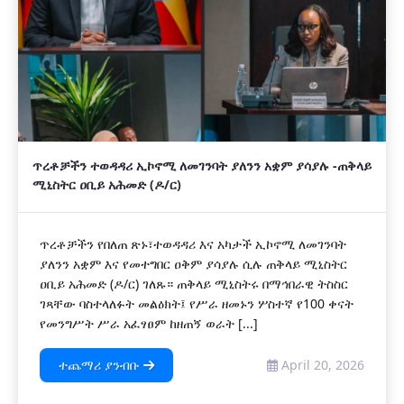
ጥረቶቻችን ተወዳዳሪ ኢኮኖሚ ለመገንባት ያለንን አቋም ያሳያሉ -ጠቅላይ
ሚኒስትር ዐቢይ አሕመድ (ዶ/ር)
ጥረቶቻችን የበለጠ ጽኑ፣ተወዳዳሪ እና አካታች ኢኮኖሚ ለመገንባት
ያለንን አቋም እና የመተግበር ዐቅም ያሳያሉ ሲሉ ጠቅላይ ሚኒስትር
ዐቢይ አሕመድ (ዶ/ር) ገለጹ። ጠቅላይ ሚኒስትሩ በማኅበራዊ ትስስር
ገጻቸው ባስተላለፉት መልዕክት፤ የሥራ ዘመኑን ሦስተኛ የ100 ቀናት
የመንግሥት ሥራ አፈፃፀም ከዘጠኝ ወራት [...]
ተጨማሪ ያንብቡ
April 20, 2026