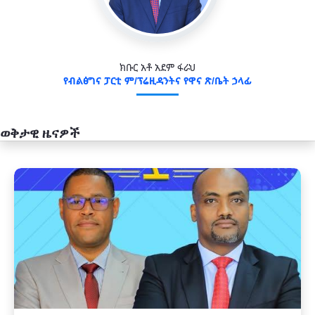
ክቡር አቶ አደም ፋራህ
የብልፅግና ፓርቲ ም/ፕሬዚዳንትና የዋና ጽ/ቤት ኃላፊ
ወቅታዊ ዜናዎች
አዲስ