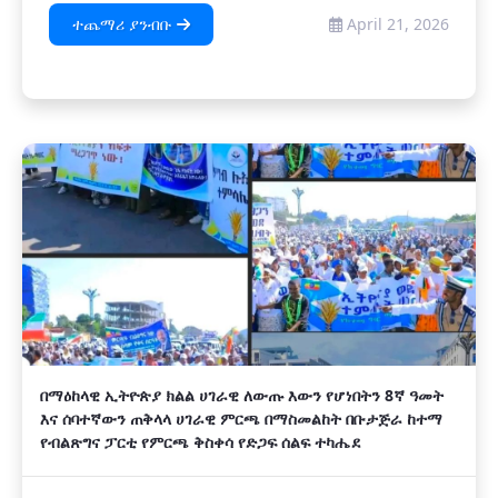
ተጨማሪ ያንብቡ
April 21, 2026
በማዕከላዊ ኢትዮጵያ ክልል ሀገራዊ ለውጡ እውን የሆነበትን 8ኛ ዓመት
እና ሰባተኛውን ጠቅላላ ሀገራዊ ምርጫ በማስመልከት በቡታጅራ ከተማ
የብልጽግና ፓርቲ የምርጫ ቅስቀሳ የድጋፍ ሰልፍ ተካሔደ