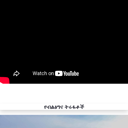
የብልፅግና ትሩፋቶች