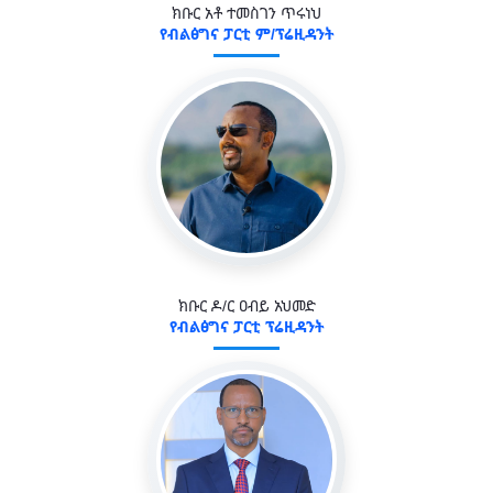
ክቡር አቶ ተመስገን ጥሩነህ
የብልፅግና ፓርቲ ም/ፕሬዚዳንት
ክቡር ዶ/ር ዐብይ አህመድ
የብልፅግና ፓርቲ ፕሬዚዳንት