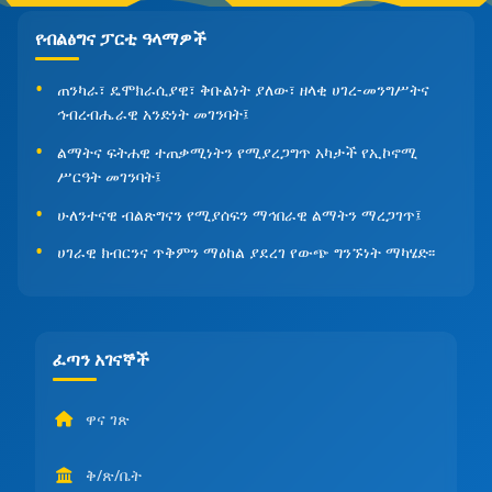
የብልፅግና ፓርቲ ዓላማዎች
ጠንካራ፣ ዴሞክራሲያዊ፣ ቅቡልነት ያለው፣ ዘላቂ ሀገረ-መንግሥትና
ኅብረብሔራዊ አንድነት መገንባት፤
ልማትና ፍትሐዊ ተጠቃሚነትን የሚያረጋግጥ አካታች የኢኮኖሚ
ሥርዓት መገንባት፤
ሁለንተናዊ ብልጽግናን የሚያሰፍን ማኅበራዊ ልማትን ማረጋገጥ፤
ሀገራዊ ክብርንና ጥቅምን ማዕከል ያደረገ የውጭ ግንኙነት ማካሄድ፡፡
ፈጣን አገናኞች
ዋና ገጽ
ቅ/ጽ/ቤት