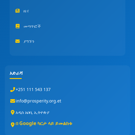
ዜና
መጣጥፎች
ያግኙን
አድራሻ
+251 111 543 137
info@prosperity.org.et
አዲስ አበባ, ኢትዮጵያ
በ Google ካርታ ላይ ይመልከቱ