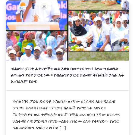
ብልፅግና ፓርቲ ፈተናዎችን ወደ እድል በመቀየር ነጥሮ እየወጣ በመሄድ
ለውጡን ያፀና ፓርቲ ነው። የብልፅግና ፓርቲ ድሬዳዋ ቅ/ፅ/ቤት ኃላፊ አቶ
ኢብራሂም ዩሱፍ
‎የብልፅግና ፓርቲ ድሬዳዋ ቅ/ፅ/ቤት ለ7ኛው ሀገራዊና አስተዳደራዊ
ምርጫ ቅስቀሳ በሁለት የምርጫ ክልሎች የእግር ጉዞ አካሄደ።
‎“ኢትዮጵያን ወደ ተምሳሌት ሀገር!” በሚል መሪ ሀሳብ 7ኛው ሀገራዊና
አስተዳደራዊ ምርጫን በማስመልከት በዛሬው ዕለት የተካሄደው የዕግር
ጉዞ መነሻውን ለገሀር አደባባይ [...]