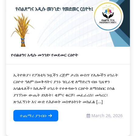
የብልፅግና አዲሱ መንገድ፡ የመደመር ርዕዮት
ኢትዮጵያ፥ የፖለቲካ ጉዟችን ረጅም ታሪክ ውስጥ የሌሎችን ሀገራት
ርዕዮተ ዓለም በመቅዳትና ያንኑ ገቢራዊ ለማድረግ ብዙ ጊዜዋን
አሳልፋለች። ከሌሎች ሀገራት የተቀዳውን ርዕዮት ለማስከበር ስንል
ያገኘነው ውጤት ድህነት፣ ቂምና ቁርሾ፣ መፈራረስ፣ መካረር፣
ጽንፈኝነት እና ውድ የሕይወት መስዋዕትነት መክፈል [...]
ተጨማሪ ያንብቡ
March 26, 2026