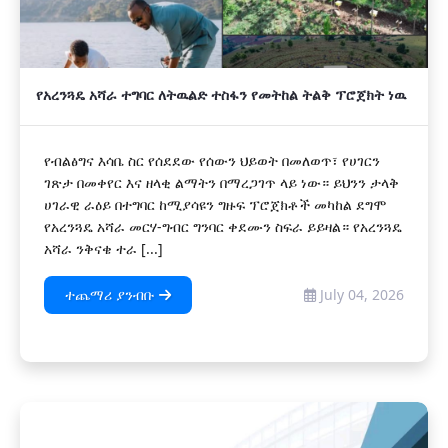
የአረንጓዴ አሻራ ተግባር ለትዉልድ ተስፋን የመትከል ትልቅ ፕሮጀክት ነዉ
የብልፅግና እሳቤ ስር የሰደደው የሰውን ህይወት በመለወጥ፣ የሀገርን
ገጽታ በመቀየር እና ዘላቂ ልማትን በማረጋገጥ ላይ ነው። ይህንን ታላቅ
ሀገራዊ ራዕይ በተግባር ከሚያሳዩን ግዙፍ ፕሮጀክቶች መካከል ደግሞ
የአረንጓዴ አሻራ መርሃ-ግብር ግንባር ቀደሙን ስፍራ ይይዛል። የአረንጓዴ
አሻራ ንቅናቄ ተራ [...]
ተጨማሪ ያንብቡ
July 04, 2026