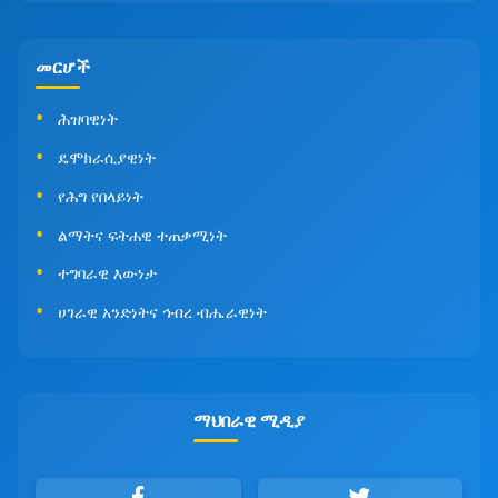
መርሆች
ሕዝባዊነት
ዴሞክራሲያዊነት
የሕግ የበላይነት
ልማትና ፍትሐዊ ተጠቃሚነት
ተግባራዊ እውነታ
ሀገራዊ አንድነትና ኅብረ ብሔራዊነት
ማህበራዊ ሚዲያ