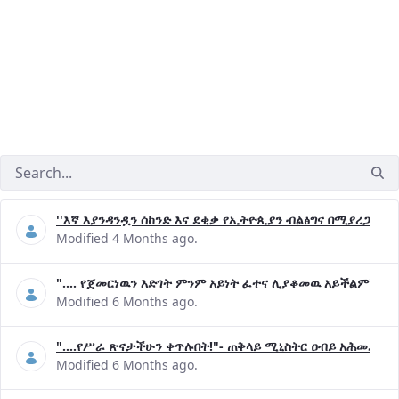
''እኛ እያንዳንዷን ሰከንድ እና ደቂቃ የኢትዮጲያን ብልፅግና በሚያረጋግጡ 
Modified 4 Months ago.
".... የጀመርነዉን እድገት ምንም አይነት ፈተና ሊያቆመዉ አይችልም"- ጠ
Modified 6 Months ago.
"....የሥራ ጽናታችሁን ቀጥሉበት!"- ጠቅላይ ሚኒስትር ዐብይ አሕመድ (ዶ
Modified 6 Months ago.