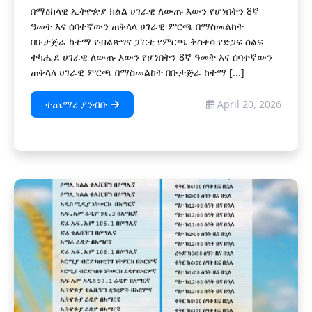
በማዕከላዊ ኢትዮጵያ ክልል ሀገራዊ ለውጡ እውን የሆነበትን 8ኛ
ዓመት እና ሰባተኛውን ጠቅላላ ሀገራዊ ምርጫ በማስመልከት
በቡታጅራ ከተማ የብልጽግና ፓርቲ የምርጫ ቅስቀሳ የድጋፍ ሰልፍ
ተካሔደ ሀገራዊ ለውጡ እውን የሆነበትን 8ኛ ዓመት እና ሰባተኛውን
ጠቅላላ ሀገራዊ ምርጫ በማስመልከት በቡታጅራ ከተማ [...]
ተጨማሪ ያንብቡ
April 20, 2026