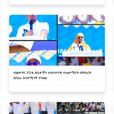
ብልጽግና ፓርቲ ለሴቶችን ሁለንተናዊ ተጠቃሚነት በትኩረት
እየሰራ እንደሚገኝ ተገለፀ