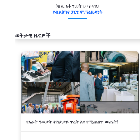
ክቡር አቶ ተመስገን ጥሩነህ
የብልፅግና ፓርቲ ም/ፕሬዚዳንት
ወቅታዊ ዜናዎች
አዲስ
የአራት ዓመታት ተከታታይ ጥረት እና የሚጨበጥ ውጤት!