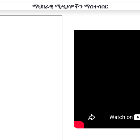
ማህበራዊ ሚዲያዎችን ማስተሳሰር