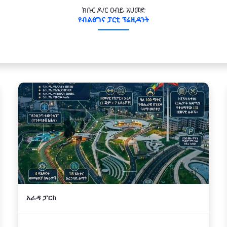
ክቡር ዶ/ር ዐብይ አህመድ
የብልፅግና ፓርቲ ፕሬዚዳንት
አራዳ ፓርክ