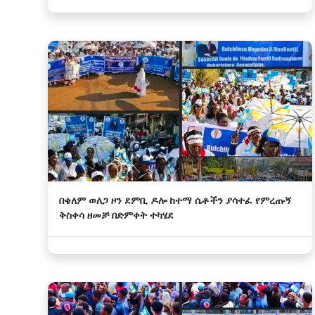
በቄለም ወለጋ ዞን ደምቢ ዶሎ ከተማ ሴቶችን ያሳተፈ የምረጡኝ
ቅስቀሳ ዘመቻ በድምቀት ተካሄደ