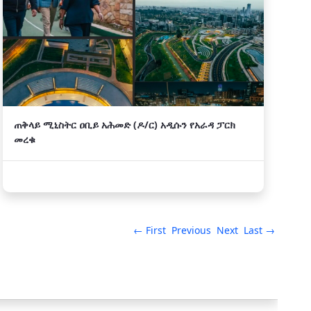
ጠቅላይ ሚኒስትር ዐቢይ አሕመድ (ዶ/ር) አዲሱን የአራዳ ፓርክ
መረቁ
← First
Previous
Next
Last →