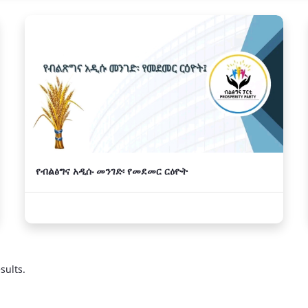
የብልፅግና አዲሱ መንገድ፡ የመደመር ርዕዮት
sults.