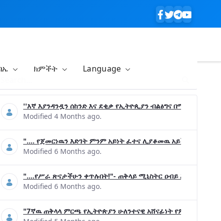
ባኤ
ክምችት
Language
''እኛ እያንዳንዷን ሰከንድ እና ደቂቃ የኢትዮጲያን ብልፅግና በሚያረጋግጡ ጉዳ
Modified 4 Months ago.
".... የጀመርነዉን እድገት ምንም አይነት ፈተና ሊያቆመዉ አይችልም"- ጠቅላ
Modified 6 Months ago.
"....የሥራ ጽናታችሁን ቀጥሉበት!"- ጠቅላይ ሚኒስትር ዐብይ አሕመድ (ዶ/ር
Modified 6 Months ago.
"7ኛዉ ጠቅላላ ምርጫ የኢትዮጵያን ሁለንተናዊ አሸናፊነት የምናረጋግጥበት እንዲ