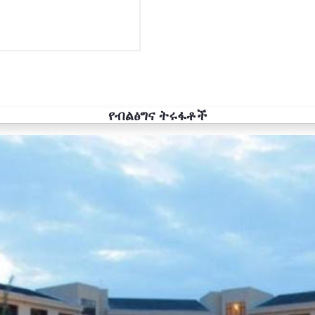
የብልፅግና ትሩፋቶች