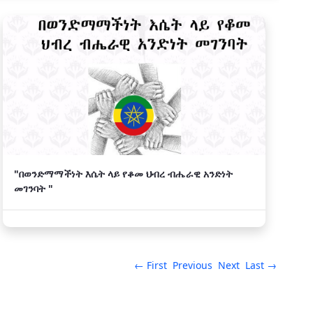
"በወንድማማችነት እሴት ላይ የቆመ ህብረ ብሔራዊ አንድነት
መገንባት "
← First
Previous
Next
Last →