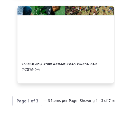
አዲስ
የአረንጓዴ አሻራ ተግባር ለትዉልድ ተስፋን የመትከል ትልቅ
ፕሮጀክት ነዉ
— 3 Items per Page
Showing 1 - 3 of 7 re
Page 1 of 3