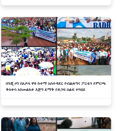
በጉጂ ዞን በአዶላ ዋዩ ከተማ አስተዳደር የብልጽግና ፓርቲን የምርጫ
ቅስቀሳ አስመልክቶ እጅግ ደማቅ የድጋፍ ሰልፍ ተካሄደ