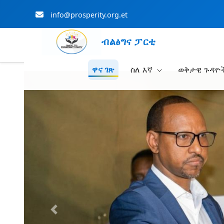
info@prosperity.org.et
ብልፅግና ፓርቲ
ዋና ገጽ
ስለ እኛ
ወቅታዊ ጉዳዮ
Skip to Main Content
Previous