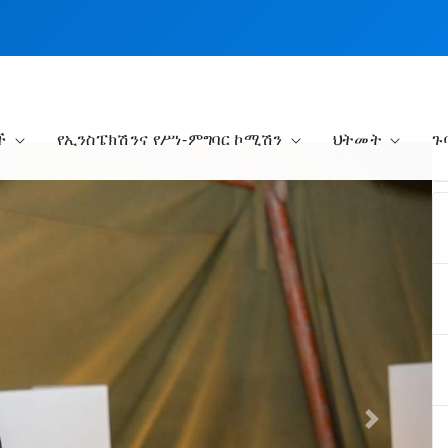
ች
የኢንስፔክሽንና የሥነ-ምግባር ኮሚሽን
ህትመት
ጉ
Next