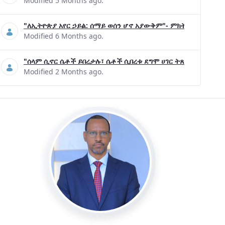
Modified 5 Months ago.
"ለኢትዮጵያ አየር ኃይል: ሰማይ ወሰን ሆኖ አያውቅም"- ምክትል ጠቅላይ ሚኒ
Modified 6 Months ago.
"ሰላም ሲኖር ሴቶች ይበረታሉ፣ ሴቶች ሲበረቱ ደግሞ ሀገር ትጸናለች"- ዶ/ር 
Modified 2 Months ago.