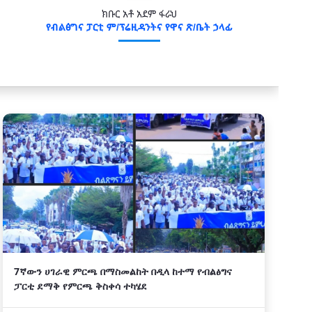
ክቡር አቶ አደም ፋራህ
የብልፅግና ፓርቲ ም/ፕሬዚዳንትና የዋና ጽ/ቤት ኃላፊ
7ኛውን ሀገራዊ ምርጫ በማስመልከት በዲላ ከተማ የብልፅግና
ፓርቲ ደማቅ የምርጫ ቅስቀሳ ተካሄደ