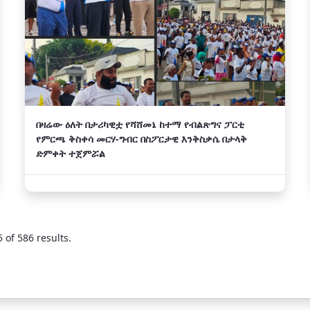
በዛሬው ዕለት በታሪካዊቷ የሻሸመኔ ከተማ የብልጽግና ፓርቲ
የምርጫ ቅስቀሳ መርሃ-ግብር በስፖርታዊ እንቅስቃሴ በታላቅ
ድምቀት ተጀምሯል
 of 586 results.