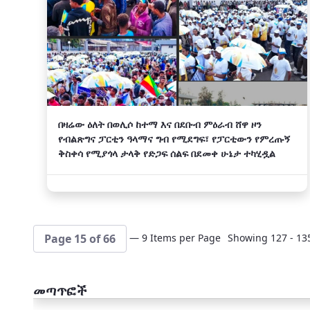
በዛሬው ዕለት በወሊሶ ከተማ እና በደቡብ ምዕራብ ሸዋ ዞን
የብልጽግና ፓርቲን ዓላማና ግብ የሚደግፍ፣ የፓርቲውን የምረጡኝ
ቅስቀሳ የሚያጎላ ታላቅ የድጋፍ ሰልፍ በደመቀ ሁኔታ ተካሂዷል
— 9 Items per Page
Showing 127 - 135
Page 15 of 66
መጣጥፎች