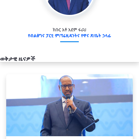
ክቡር አቶ አደም ፋራህ
የብልፅግና ፓርቲ ም/ፕሬዚዳንትና የዋና ጽ/ቤት ኃላፊ
ወቅታዊ ዜናዎች
አዲስ