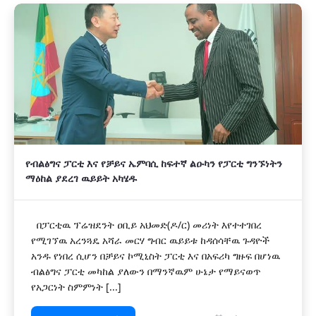
የብልፅግና ፓርቲ እና የቻይና ኤምባሲ ከፍተኛ ልዑካን የፓርቲ ግንኙነትን
ማዕከል ያደረገ ዉይይት አካሄዱ
በፓርቲዉ ፕሬዝደንት ዐቢይ አህመድ(ዶ/ር) መሪነት እየተተገበረ
የሚገኘዉ አረንጓዴ አሻራ መርሃ ግብር ዉይይቱ ከዳሰሳቸዉ ጉዳዮች
አንዱ የነበረ ሲሆን በቻይና ኮሚኒስት ፓርቲ እና በአፍሪካ ግዙፍ በሆነዉ
ብልፅግና ፓርቲ መካከል ያለውን በማንኛዉም ሁኔታ የማይናወጥ
የአጋርነት ስምምነት [...]