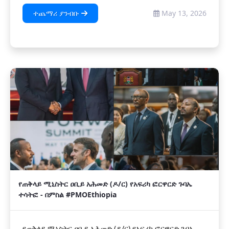
ተጨማሪ ያንብቡ
May 13, 2026
የጠቅላይ ሚኒስትር ዐቢይ አሕመድ (ዶ/ር) የአፍሪካ ፎርዋርድ ጉባኤ
ተሳትፎ - በምስል #PMOEthiopia
የጠቅላይ ሚኒስትር ዐቢይ አሕመድ (ዶ/ር) የአፍሪካ ፎርዋርድ ጉባኤ