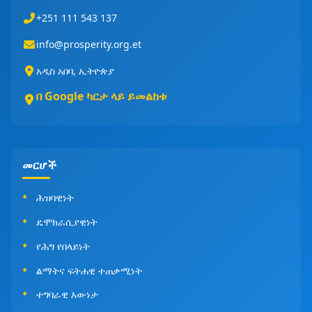
+251 111 543 137
info@prosperity.org.et
አዲስ አበባ, ኢትዮጵያ
በ Google ካርታ ላይ ይመልከቱ
መርሆች
ሕዝባዊነት
ዴሞክራሲያዊነት
የሕግ የበላይነት
ልማትና ፍትሐዊ ተጠቃሚነት
ተግባራዊ እውነታ