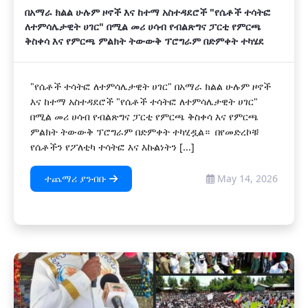
በአማራ ክልል ሁሉም ዞኖች እና ከተማ አስተዳደሮች "የሴቶች ተሳትፎ
ለተምሳሌታዊት ሀገር" በሚል መሪ ሀሳብ የብልጽግና ፓርቲ የምርጫ
ቅስቀሳ እና የምርጫ ምልክት ትውውቅ ፕሮግራም በድምቀት ተካሄደ
"የሴቶች ተሳትፎ ለተምሳሌታዊት ሀገር" በአማራ ክልል ሁሉም ዞኖች
እና ከተማ አስተዳደሮች "የሴቶች ተሳትፎ ለተምሳሌታዊት ሀገር"
በሚል መሪ ሀሳብ የብልጽግና ፓርቲ የምርጫ ቅስቀሳ እና የምርጫ
ምልክት ትውውቅ ፕሮግራም በድምቀት ተካሂዷል። በየመድረኮቹ
የሴቶችን የፖለቲካ ተሳትፎ እና እኩልነትን [...]
ተጨማሪ ያንብቡ
May 14, 2026