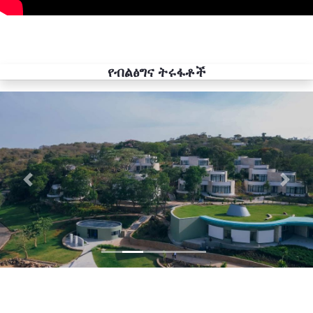
የብልፅግና ትሩፋቶች
Previous
Next