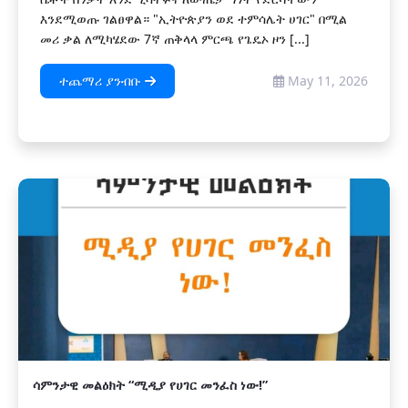
እንደሚወጡ ገልፀዋል። "ኢትዮጵያን ወደ ተምሳሌት ሀገር" በሚል
መሪ ቃል ለሚካሄደው 7ኛ ጠቅላላ ምርጫ የጌዴኦ ዞን [...]
ተጨማሪ ያንብቡ
May 11, 2026
ሳምንታዊ መልዕክት “ሚዲያ የሀገር መንፈስ ነው!”