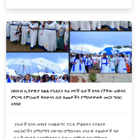
በደቡብ ኢትዮጵያ ክልል የጌዴኦና ኮሬ ዞኖች ሴቶች ክንፍ የ7ኛው ጠቅላላ
ምርጫ የምረጡኝ ቅስቀሳና ሴት እጩዎችን የማስተዋወቅ መርሃ ግብር
አካሄደ
የሴቶች ክንፍ አባላት የብልጽግና ፓርቲ ምልክትና የተለያዩ
መፈክሮችን በማሰማት በቀጣይ በሚከናወኑ ሀገራዊ ተልዕኮዎች ላይ
ሴቶች በንቃት እንደሚሳተፉና ለውጤታማነት የድርሻቸውን