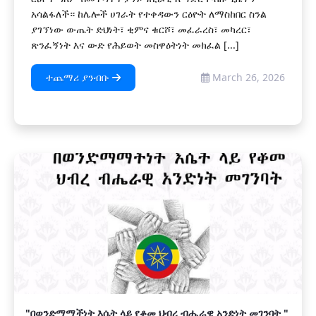
አሳልፋለች። ከሌሎች ሀገራት የተቀዳውን ርዕዮት ለማስከበር ስንል
ያገኘነው ውጤት ድህነት፣ ቂምና ቁርሾ፣ መፈራረስ፣ መካረር፣
ጽንፈኝነት እና ውድ የሕይወት መስዋዕትነት መክፈል [...]
ተጨማሪ ያንብቡ
March 26, 2026
"በወንድማማችነት እሴት ላይ የቆመ ህብረ ብሔራዊ አንድነት መገንባት "