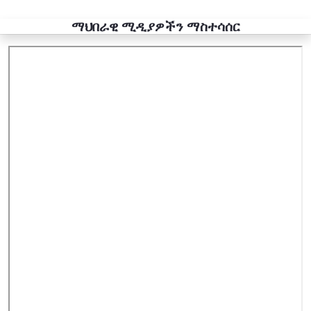
ማህበራዊ ሚዲያዎችን ማስተሳሰር