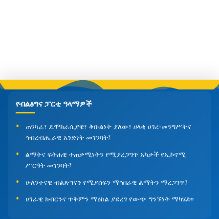
የብልፅግና ፓርቲ ዓላማዎች
ጠንካራ፣ ዴሞክራሲያዊ፣ ቅቡልነት ያለው፣ ዘላቂ ሀገረ-መንግሥትና
ኅብረብሔራዊ አንድነት መገንባት፤
ልማትና ፍትሐዊ ተጠቃሚነትን የሚያረጋግጥ አካታች የኢኮኖሚ
ሥርዓት መገንባት፤
ሁለንተናዊ ብልጽግናን የሚያሰፍን ማኅበራዊ ልማትን ማረጋገጥ፤
ሀገራዊ ክብርንና ጥቅምን ማዕከል ያደረገ የውጭ ግንኙነት ማካሄድ፡፡