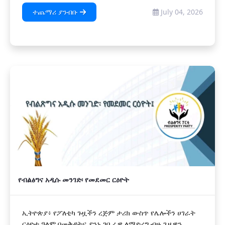
ተጨማሪ ያንብቡ
July 04, 2026
የብልፅግና አዲሱ መንገድ፡ የመደመር ርዕዮት
ኢትዮጵያ፥ የፖለቲካ ጉዟችን ረጅም ታሪክ ውስጥ የሌሎችን ሀገራት
ርዕዮተ ዓለም በመቅዳትና ያንኑ ገቢራዊ ለማድረግ ብዙ ጊዜዋን