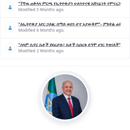
"7ኛዉ ጠቅላላ ምርጫ የኢትዮጵያን ሁለንተናዊ አሸናፊነት የምናረጋግጥበት እ
Modified 5 Months ago.
"ለኢትዮጵያ አየር ኃይል: ሰማይ ወሰን ሆኖ አያውቅም"- ምክትል ጠቅላይ 
Modified 6 Months ago.
"ሰላም ሲኖር ሴቶች ይበረታሉ፣ ሴቶች ሲበረቱ ደግሞ ሀገር ትጸናለች"- ዶ/
Modified 2 Months ago.