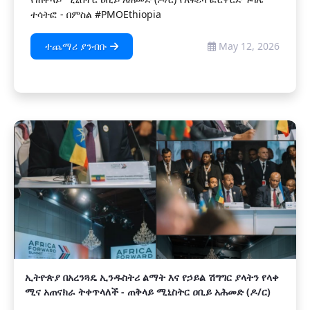
ተሳትፎ - በምስል #PMOEthiopia
ተጨማሪ ያንብቡ
May 12, 2026
ኢትዮጵያ በአረንጓዴ ኢንዱስትሪ ልማት እና የኃይል ሽግግር ያላትን የላቀ
ሚና አጠናክራ ትቀጥላለች - ጠቅላይ ሚኒስትር ዐቢይ አሕመድ (ዶ/ር)