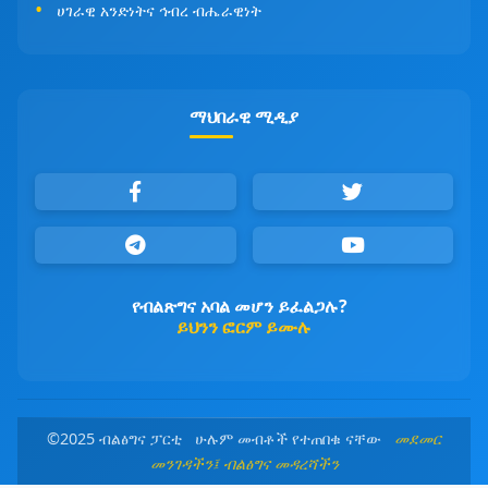
ሀገራዊ አንድነትና ኅብረ ብሔራዊነት
ማህበራዊ ሚዲያ
የብልጽግና አባል መሆን ይፈልጋሉ?
ይህንን ፎርም ይሙሉ
©2025 ብልፅግና ፓርቲ ሁሉም መብቶች የተጠበቁ ናቸው
መደመር
መንገዳችን፤ ብልፅግና መዳረሻችን