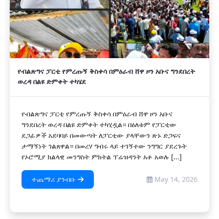
የብልጽግና ፓርቲ የምረጡኝ ቅስቀሳ በምዕራብ ሸዋ ዞን አቡና ግንደበረት
ወረዳ በልዩ ድምቀት ተካሄደ
የብልጽግና ፓርቲ የምረጡኝ ቅስቀሳ በምዕራብ ሸዋ ዞን አቡና
ግንደበረት ወረዳ በልዩ ድምቀት ተካሂዷል። በዕለቱም የፓርቲው
ደጋፊዎች አደባባይ በመውጣት ለፓርቲው ያላቸውን ጽኑ ድጋፍና
ታማኝነት ገልጸዋል። በመረሃ ግብሩ ላይ ተገኝተው ንግግር ያደረጉት
የኦሮሚያ ክልላዊ መንግስት ምክትል ፕሬዝዳንት አቶ አወሉ [...]
ተጨማሪ ያንብቡ
May 14, 2026