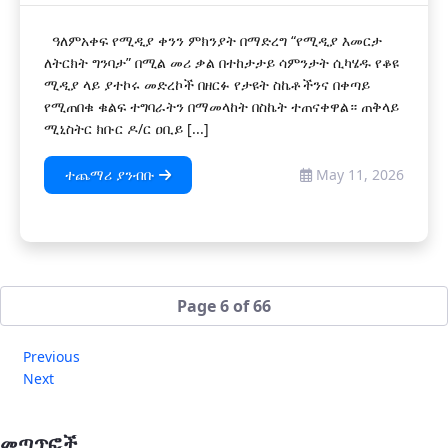
ዓለምአቀፍ የሚዲያ ቀንን ምክንያት በማድረግ “የሚዲያ እመርታ
ለትርክት ግንባታ” በሚል መሪ ቃል በተከታታይ ሳምንታት ሲካሄዱ የቆዩ
ሚዲያ ላይ ያተኮሩ መድረኮች በዘርፉ የታዩት ስኬቶችንና በቀጣይ
የሚጠበቁ ቁልፍ ተግባራትን በማመላከት በስኬት ተጠናቀዋል። ጠቅላይ
ሚኒስትር ክቡር ዶ/ር ዐቢይ [...]
ተጨማሪ ያንብቡ
May 11, 2026
Page 6 of 66
Previous
Next
መጣጥፎች