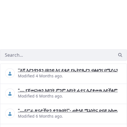
''እኛ እያንዳንዷን ሰከንድ እና ደቂቃ የኢትዮጲያን ብልፅግና በሚያረጋግጡ 
Modified 4 Months ago.
".... የጀመርነዉን እድገት ምንም አይነት ፈተና ሊያቆመዉ አይችልም"- ጠ
Modified 6 Months ago.
"....የሥራ ጽናታችሁን ቀጥሉበት!"- ጠቅላይ ሚኒስትር ዐብይ አሕመድ (ዶ
Modified 6 Months ago.