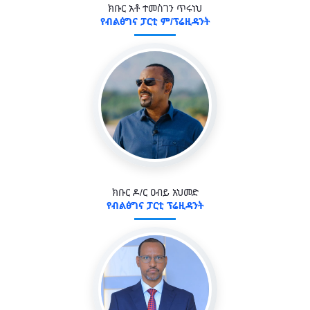
ክቡር አቶ ተመስገን ጥሩነህ
የብልፅግና ፓርቲ ም/ፕሬዚዳንት
ክቡር ዶ/ር ዐብይ አህመድ
የብልፅግና ፓርቲ ፕሬዚዳንት