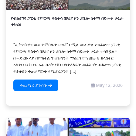
የብልፅግና ፓርቲ የምርጫ ቅስቀሳ በቦረና ዞን ያቤሎ ከተማ በደመቀ ሁኔታ
ተካሄደ
“ኢትዮጵያን ወደ ተምሳሌት ሀገር!” በሚል መሪ ቃል የብልፅግና ፓርቲ
የምርጫ ቅስቀሳ በቦረና ዞን ያቤሎ ከተማ በደመቀ ሁኔታ ተካሂዷል።
በመድረኩ ላይ በምክትል ፕሬዝዳንት ማዕረግ የማህበራዊ ክላስተር
አስተባባሪ ክቡር አቶ ሳዳት ነሻ፣ ባስተላለፉት መልእክት ብልፅግና ፓርቲ
የህዝብን ተጠቃሚነት የሚያረጋግጥ [...]
ተጨማሪ ያንብቡ
May 12, 2026