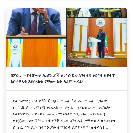
በፓርቲው የተጀመሩ ኢኒሼቲቮች ለሀገራዊ ሁለንተናዊ ዕድገት ከፍተኛ
አስተዋጽኦ እያበረከቱ ናቸው- አቶ አደም ፋራህ
የብልፅግና ፓርቲ የ2018 በጀት ዓመት 3ኛ ሩብ ዓመት ድጋፋዊ
ሱፐርቪዥን ግምገማ መድረክ ተካሂዷል። በፓርቲው ዋና ጽ/ቤት
በተካሄደው መድረክ በጠቅላይ ሚኒስትር ዐቢይ አሕመድ(ዶ/ር)
የተጀመሩ የልማት ኢኒሼቲቮች አፈጻጸም፣ ኢኮኖሚያዊ ሉዐላዊነትን
ለማረጋገጥ እየተከናወኑ ያሉ ተግባራት እና የ7ኛው ጠቅላላ [...]