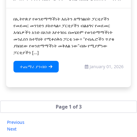
በኢትዮጵያ የወንድማማችነት እሴትን ለማጎልበት ፓርቲያችን
የመደመር መንገድን ይከተላል፡፡ ፓርቲያችን ብልፅግና የመደመር
እሳቤዎችን አንድ በአንድ እየተገበሩ በመሄድም የወንድማማችነት
መንፈስን ከተኛበት የሚቀሰቅስ ፓርቲ ነው። "የብሔሮችን ጥያቄ
ያከበደው የወንድማማችነት መቅለል ነው"ብሎ የሚያምነው
ፓርቲያችን [...]
ተጨማሪ ያንብቡ
January 01, 2026
Page 1 of 3
Previous
Next