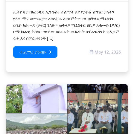
ኢትዮጵያ በአረንጓዴ ኢንዱስትሪ ልማት እና የኃይል ሽግግር ያላትን
የላቀ ሚና መጫወቷን አጠናክራ እንደምትቀጥል ጠቅላይ ሚኒስትር
ዐቢይ አሕመድ (ዶ/ር) ገለጹ። ጠቅላይ ሚኒስትር ዐቢይ አሕመድ (ዶ/ር)
በማህበራዊ ትስስር ገጻቸው ባሰፈሩት መልዕክት በፕሬዝዳንት ዊሊያም
ሩቶ እና በፕሬዝዳንት [...]
ተጨማሪ ያንብቡ
May 12, 2026