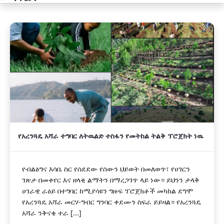
አዲስ
የአረንጓዴ አሻራ ተግባር ለትዉልድ ተስፋን የመትከል ትልቅ ፕሮጀክት ነዉ
የብልፅግና እሳቤ ስር የሰደደው የሰውን ህይወት በመለወጥ፣ የሀገርን
ገጽታ በመቀየር እና ዘላቂ ልማትን በማረጋገጥ ላይ ነው። ይህንን ታላቅ
ሀገራዊ ራዕይ በተግባር ከሚያሳዩን ግዙፍ ፕሮጀክቶች መካከል ደግሞ
የአረንጓዴ አሻራ መርሃ-ግብር ግንባር ቀደሙን ስፍራ ይይዛል። የአረንጓዴ
አሻራ ንቅናቄ ተራ [...]