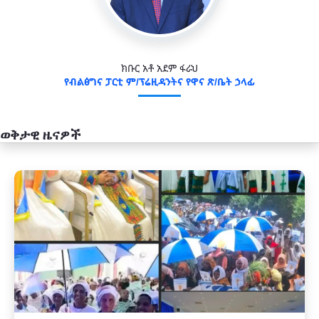
ክቡር አቶ አደም ፋራህ
የብልፅግና ፓርቲ ም/ፕሬዚዳንትና የዋና ጽ/ቤት ኃላፊ
ወቅታዊ ዜናዎች
አዲስ