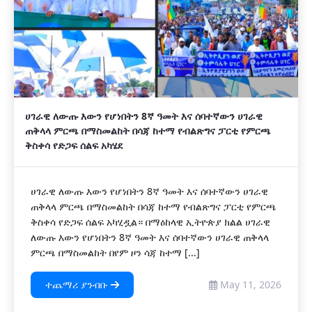
ሀገራዊ ለውጡ እውን የሆነበትን 8ኛ ዓመት እና ሰባተኛውን ሀገራዊ
ጠቅላላ ምርጫ በማስመልከት በሳጃ ከተማ የብልጽግና ፓርቲ የምርጫ
ቅስቀሳ የድጋፍ ሰልፍ አካሄደ
ሀገራዊ ለውጡ እውን የሆነበትን 8ኛ ዓመት እና ሰባተኛውን ሀገራዊ
ጠቅላላ ምርጫ በማስመልከት በሳጃ ከተማ የብልጽግና ፓርቲ የምርጫ
ቅስቀሳ የድጋፍ ሰልፍ አካሂዷል። በማዕከላዊ ኢትዮጵያ ክልል ሀገራዊ
ለውጡ እውን የሆነበትን 8ኛ ዓመት እና ሰባተኛውን ሀገራዊ ጠቅላላ
ምርጫ በማስመልከት በየም ዞን ሳጃ ከተማ [...]
ተጨማሪ ያንብቡ
May 11, 2026