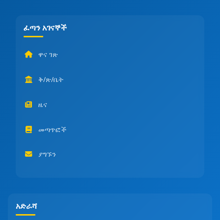
ፈጣን አገናኞች
ዋና ገጽ
ቅ/ጽ/ቤት
ዜና
መጣጥፎች
ያግኙን
አድራሻ