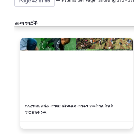
— 9 Items per Page
Showing 370 - 378
Page 42 of 66
መጣጥፎች
አዲስ
የአረንጓዴ አሻራ ተግባር ለትዉልድ ተስፋን የመትከል ትልቅ
ፕሮጀክት ነዉ