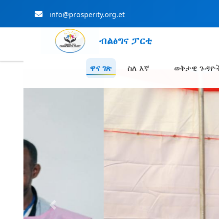
info@prosperity.org.et
ብልፅግና ፓርቲ
ዋና ገጽ
ስለ እኛ
ወቅታዊ ጉዳዮ
Skip to Main Content
Previous