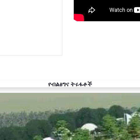
የብልፅግና ትሩፋቶች