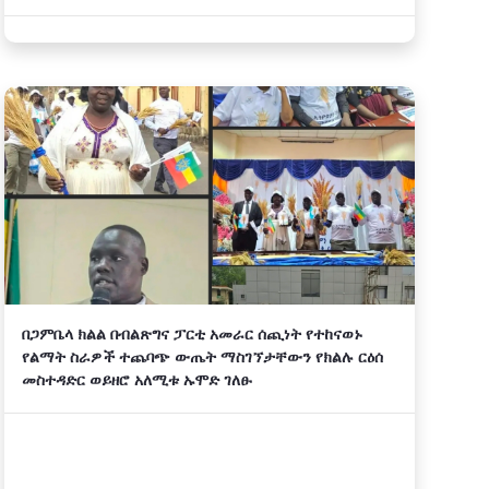
ልማት ፕሮጀክትን ላይ ከተናገሩት የተወሰደ
በጋምቤላ ክልል በብልጽግና ፓርቲ አመራር ሰጪነት የተከናወኑ
የልማት ስራዎች ተጨባጭ ውጤት ማስገኘታቸውን የክልሉ ርዕሰ
መስተዳድር ወይዘሮ አለሚቱ ኡሞድ ገለፁ