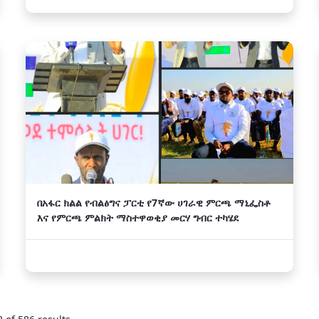
በአፋር ክልል የብልፅግና ፓርቲ የ7ኛው ሀገራዊ ምርጫ ማኒፌስቶ
እና የምርጫ ምልክት ማስተዋወቂያ መርሃ ግብር ተካሄደ