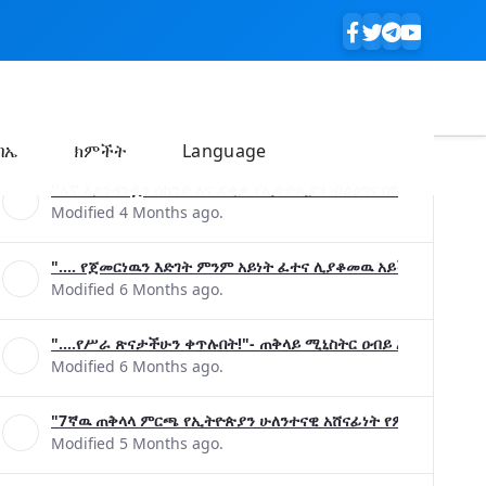
ባኤ
ክምችት
Language
''እኛ እያንዳንዷን ሰከንድ እና ደቂቃ የኢትዮጲያን ብልፅግና በሚያረጋግጡ ጉዳ
Modified 4 Months ago.
".... የጀመርነዉን እድገት ምንም አይነት ፈተና ሊያቆመዉ አይችልም"- ጠቅላ
Modified 6 Months ago.
"....የሥራ ጽናታችሁን ቀጥሉበት!"- ጠቅላይ ሚኒስትር ዐብይ አሕመድ (ዶ/ር
Modified 6 Months ago.
"7ኛዉ ጠቅላላ ምርጫ የኢትዮጵያን ሁለንተናዊ አሸናፊነት የምናረጋግጥበት እንዲ