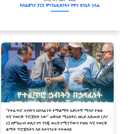
ክቡር አቶ አደም ፋራህ
የብልፅግና ፓርቲ ም/ፕሬዚዳንትና የዋና ጽ/ቤት ኃላፊ
“የተፈጥሮ ኃብትን በኃላፊነት የማልማት አይነተኛ ማሳያ የቱሉ
ካፒ የወርቅ ፕሮጀክት ነው” ጠቅላይ ሚኒስትር ዐቢይ አሕመድ (ዶ/
ር) በምዕራብ ወለጋ ዞን ገንጂ ወረዳ የሚገኘውን የቱሉ ካፒ የወርቅ