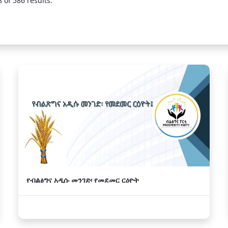
 of 586 results.
የብልፅግና አዲሱ መንገድ፡ የመደመር ርዕዮት