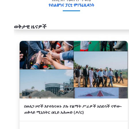
ክቡር አቶ ተመስገን ጥሩነህ
የብልፅግና ፓርቲ ም/ፕሬዚዳንት
ወቅታዊ ዜናዎች
አዲስ
በወለጋ ዞኖች እየተከናወኑ ያሉ የልማት ሥራዎች አስደሳች ናቸው-
ጠቅላይ ሚኒስትር ዐቢይ አሕመድ (ዶ/ር)