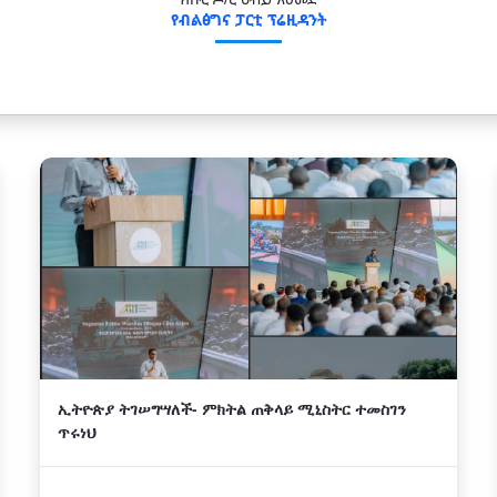
ክቡር ዶ/ር ዐብይ አህመድ
የብልፅግና ፓርቲ ፕሬዚዳንት
ኢትዮጵያ ትገሠግሣለች- ምክትል ጠቅላይ ሚኒስትር ተመስገን
ጥሩነህ