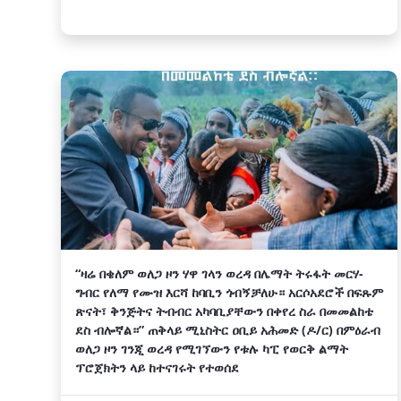
“ዛሬ በቄለም ወለጋ ዞን ሃዋ ገላን ወረዳ በሌማት ትሩፋት መርሃ-
ግብር የለማ የሙዝ እርሻ ከባቢን ጎብኝቻለሁ።‎ አርሶአደሮች በፍጹም
ጽናት፣ ቅንጅትና ትብብር አካባቢያቸውን በቀየረ ስራ በመመልከቴ
ደስ ብሎኛል።” ጠቅላይ ሚኒስትር ዐቢይ አሕመድ (ዶ/ር) በምዕራብ
ወለጋ ዞን ገንጂ ወረዳ የሚገኘውን የቱሉ ካፒ የወርቅ ልማት
ፕሮጀክትን ላይ ከተናገሩት የተወሰደ