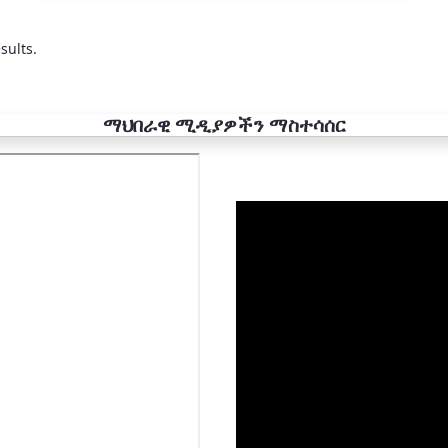
sults.
ማህበራዊ ሚዲያዎችን ማስተሳሰር