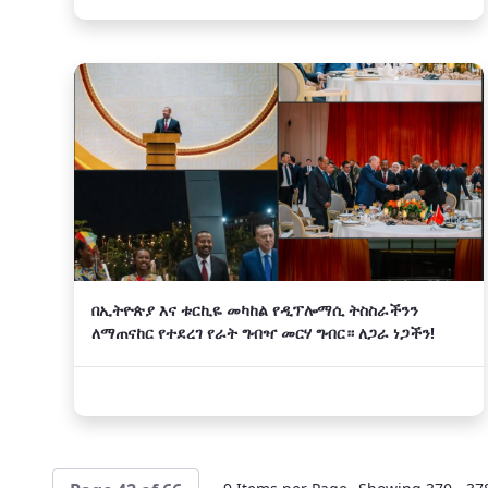
በኢትዮጵያ እና ቱርኪዬ መካከል የዲፕሎማሲ ትስስራችንን
ለማጠናከር የተደረገ የራት ግብዣ መርሃ ግብር። ለጋራ ነጋችን!