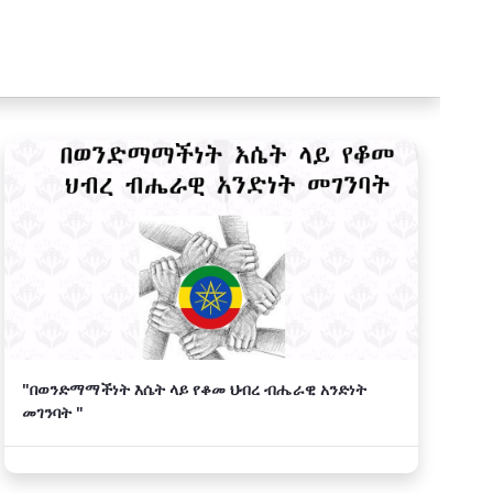
← First
Previous
Next
Last →
"በወንድማማችነት እሴት ላይ የቆመ ህብረ ብሔራዊ አንድነት
መገንባት "