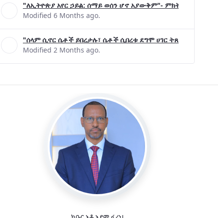
Modified 5 Months ago.
"ለኢትዮጵያ አየር ኃይል: ሰማይ ወሰን ሆኖ አያውቅም"- ምክትል ጠቅላይ ሚኒ
Modified 6 Months ago.
"ሰላም ሲኖር ሴቶች ይበረታሉ፣ ሴቶች ሲበረቱ ደግሞ ሀገር ትጸናለች"- ዶ/ር 
Modified 2 Months ago.