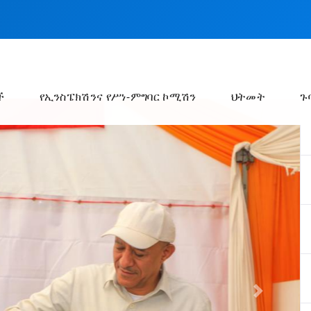
ች
የኢንስፔክሽንና የሥነ-ምግባር ኮሚሽን
ህትመት
ጉ
Next