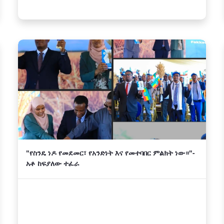
"የስንዴ ነዶ የመደመር፣ የአንድነት እና የመተባበር ምልክት ነው።"-
አቶ ከፍያለው ተፈራ