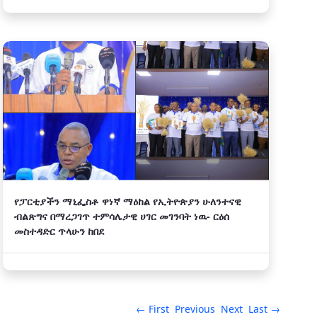
የፓርቲያችን ማኒፌስቶ ዋነኛ ማዕከል የኢትዮጵያን ሁለንተናዊ
ብልጽግና በማረጋገጥ ተምሳሌታዊ ሀገር መገንባት ነዉ- ርዕሰ
መስተዳድር ጥላሁን ከበደ