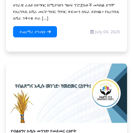
ሀገራዊ ራዕይ በተግባር ከሚያሳዩን ግዙፍ ፕሮጀክቶች መካከል ደግሞ
የአረንጓዴ አሻራ መርሃ-ግብር ግንባር ቀደሙን ስፍራ ይይዛል። የአረንጓዴ
አሻራ ንቅናቄ ተራ [...]
ተጨማሪ ያንብቡ
July 04, 2026
የብልፅግና አዲሱ መንገድ፡ የመደመር ርዕዮት