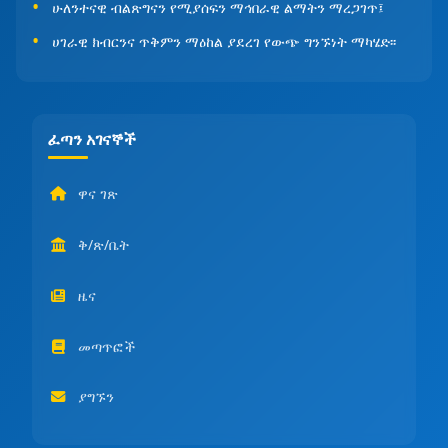
ሁለንተናዊ ብልጽግናን የሚያሰፍን ማኅበራዊ ልማትን ማረጋገጥ፤
ሀገራዊ ክብርንና ጥቅምን ማዕከል ያደረገ የውጭ ግንኙነት ማካሄድ፡፡
ፈጣን አገናኞች
ዋና ገጽ
ቅ/ጽ/ቤት
ዜና
መጣጥፎች
ያግኙን