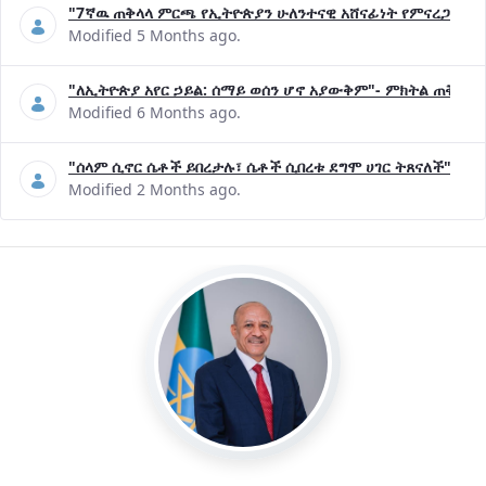
"7ኛዉ ጠቅላላ ምርጫ የኢትዮጵያን ሁለንተናዊ አሸናፊነት የምናረጋግጥበት እ
Modified 5 Months ago.
"ለኢትዮጵያ አየር ኃይል: ሰማይ ወሰን ሆኖ አያውቅም"- ምክትል ጠቅላይ 
Modified 6 Months ago.
"ሰላም ሲኖር ሴቶች ይበረታሉ፣ ሴቶች ሲበረቱ ደግሞ ሀገር ትጸናለች"- ዶ/
Modified 2 Months ago.