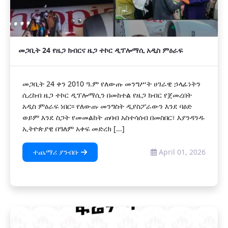
መጋቢት 24 የዜጋ ክብርና ዜጋ ተኮር ዲፕሎማሲ አዲስ ምዕራፍ
መጋቢት 24 ቀን 2010 ዓ.ም የለውጡ መንግሥት ሀገራዊ ኃላፊነትን
ሲረከብ ዜጋ ተኮር ዲፕሎማሲን በመከተል የዜጋ ክብር የጀመረበት
አዲስ ምዕራፍ ነበር፡፡ የለውጡ መንግስት ዲያስፖራውን እንደ ባዕድ
ወይም እንደ ስጋት የመመልከት ጠባብ አስተሳሰብ በመስበር፣ እያንዳንዱ
ኢትዮጵያዊ በዓለም አቀፍ መድረክ [...]
ተጨማሪ ያንብቡ
April 01, 2026