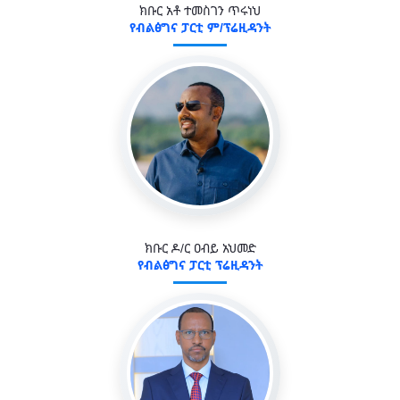
ክቡር አቶ ተመስገን ጥሩነህ
የብልፅግና ፓርቲ ም/ፕሬዚዳንት
ክቡር ዶ/ር ዐብይ አህመድ
የብልፅግና ፓርቲ ፕሬዚዳንት