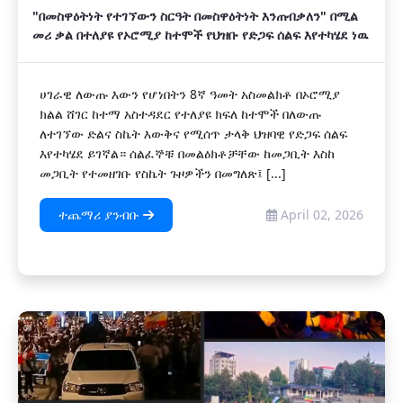
"በመስዋዕትነት የተገኘውን ስርዓት በመስዋዕትነት እንጠብቃለን" በሚል
መሪ ቃል በተለያዩ የኦሮሚያ ከተሞች የህዝቡ የድጋፍ ሰልፍ እየተካሄደ ነዉ
ሀገራዊ ለውጡ እውን የሆነበትን 8ኛ ዓመት አስመልክቶ በኦሮሚያ
ክልል ሸገር ከተማ አስተዳደር የተለያዩ ክፍለ ከተሞች በለውጡ
ለተገኘው ድልና ስኬት እውቅና የሚሰጥ ታላቅ ህዝባዊ የድጋፍ ሰልፍ
እየተካሄደ ይገኛል። ሰልፈኞቹ በመልዕክቶቻቸው ከመጋቢት እስከ
መጋቢት የተመዘገቡ የስኬት ጉዞዎችን በመግለጽ፤ [...]
ተጨማሪ ያንብቡ
April 02, 2026