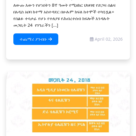
ለውጡ እውን የሆነበትን 8ኛ ዓመት የሚዘክር ህዝባዊ የድጋፍ ሰልፍ
በአዲስ አበባ ከተማ አስተዳደር በሁሉም ክፍለ ከተሞች ተካሂዷል።
የሰልፉ ተሳታፊ የሆኑ የተለያዩ የሕብረተሰብ ክፍሎች እንዳሉት
መጋቢት 24 የሃገራችን [...]
ተጨማሪ ያንብቡ
April 02, 2026