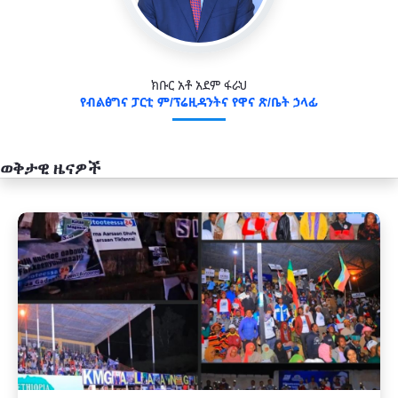
ክቡር አቶ አደም ፋራህ
የብልፅግና ፓርቲ ም/ፕሬዚዳንትና የዋና ጽ/ቤት ኃላፊ
ወቅታዊ ዜናዎች
አዲስ