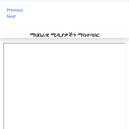
Previous
Next
ማህበራዊ ሚዲያዎችን ማስተሳሰር