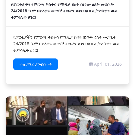
የፓርቲያችን የምርጫ ቅስቀሳ የሚዲያ ይዘት በነገው ዕለት መጋቢት
24/2018 ዓ.ም በተለያዩ መገናኛ ብዙሃን ይቀርባል። ኢትዮጵያን ወደ
ተምሳሌት ሀገር!
የፓርቲያችን የምርጫ ቅስቀሳ የሚዲያ ይዘት በነገው ዕለት መጋቢት
24/2018 ዓ.ም በተለያዩ መገናኛ ብዙሃን ይቀርባል። ኢትዮጵያን ወደ
ተምሳሌት ሀገር!
ተጨማሪ ያንብቡ
April 01, 2026