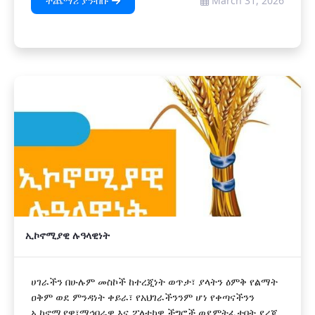
ተጨማሪ ያንብቡ
March 31, 2026
ኢኮኖሚያዊ ሉዓላዊነት
ሀገራችን በሁሉም መስኮች ከተረጂነት ወጥታ፣ ያላትን ዕምቅ የልማት
ዐቅም ወደ ምንዳነት ቀይራ፣ የአህገራችንንም ሆነ የቀጣናችንን
ኢኮኖሚያዊ፣ማኅበራዊ እና ፖለቲካዊ ችግሮች ወደምትፈታበት ደረጃ