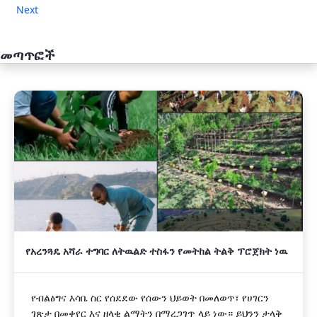
Next
መጣጥፎች
አዲስ
የአረንጓዴ አሻራ ተግባር ለትዉልድ ተስፋን የመትከል ትልቅ ፕሮጀክት ነዉ
የብልፅግና እሳቤ ስር የሰደደው የሰውን ህይወት በመለወጥ፣ የሀገርን
ገጽታ በመቀየር እና ዘላቂ ልማትን በማረጋገጥ ላይ ነው። ይህንን ታላቅ