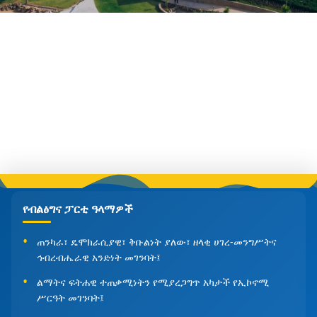
የብልፅግና ፓርቲ ዓላማዎች
ጠንካራ፣ ዴሞክራሲያዊ፣ ቅቡልነት ያለው፣ ዘላቂ ሀገረ-መንግሥትና
ኅብረብሔራዊ አንድነት መገንባት፤
ልማትና ፍትሐዊ ተጠቃሚነትን የሚያረጋግጥ አካታች የኢኮኖሚ
ሥርዓት መገንባት፤