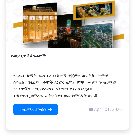
የመጋቢት 24 ፍሬዎች
የኮሪደር ልማት በአዲስ አበባ ከተማ ተጀምሮ ወደ 56 ከተሞች
ሰፍቷል። በዚህም ከተሞች ለኑሮና ለሥራ ምቹ ከመሆን በተጨማሪ፣
የከተሞችን ቀጣይ የዕድገት አቅጣጫ የቀረጸ ሆኗል።
ብልፅግናን_ይምረጡ ኢትዮጵያን ወደ ተምሳሌት ሀገር!!
ተጨማሪ ያንብቡ
April 01, 2026