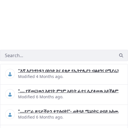
''እኛ እያንዳንዷን ሰከንድ እና ደቂቃ የኢትዮጲያን ብልፅግና በሚያረጋግጡ 
Modified 4 Months ago.
".... የጀመርነዉን እድገት ምንም አይነት ፈተና ሊያቆመዉ አይችልም"- ጠ
Modified 6 Months ago.
"....የሥራ ጽናታችሁን ቀጥሉበት!"- ጠቅላይ ሚኒስትር ዐብይ አሕመድ (ዶ
Modified 6 Months ago.