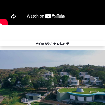
የብልፅግና ትሩፋቶች
Previous
Next