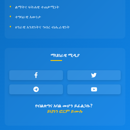
ልማትና ፍትሐዊ ተጠቃሚነት
ተግባራዊ እውነታ
ሀገራዊ አንድነትና ኅብረ ብሔራዊነት
ማህበራዊ ሚዲያ
የብልጽግና አባል መሆን ይፈልጋሉ?
ይህንን ፎርም ይሙሉ