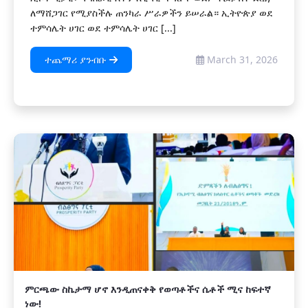
ለማሸጋገር የሚያስችሉ ጠንካራ ሥራዎችን ይሠራል። ኢትዮጵያ ወደ
ተምሳሌት ሀገር ወደ ተምሳሌት ሀገር [...]
ተጨማሪ ያንብቡ
March 31, 2026
ምርጫው ስኬታማ ሆኖ እንዲጠናቀቅ የወጣቶችና ሴቶች ሚና ከፍተኛ
ነው!