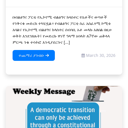
በብልፅግና ፓርቲ የኢኮኖሚ ብልፅግና ክላስተር የሴቶችና ወጣቶች
የንቅናቄ መድረክ ተካሂዷል። የብልፅግና ፓርቲ ስራ አስፈፃሚ ኮሚቴ
አባልና የኢኮኖሚ ብልፅግና ክላስተር ሰብሳቢ አቶ መላኩ አለበል በዚሁ
ወቅት እንደገለጹት፤ የመድረኩ ዋነኛ ዓላማ አባላት ለ7ኛው ጠቅላላ
ምርጫ ንቁ ተሳትፎ እንዲያደርጉና [...]
ተጨማሪ ያንብቡ
March 30, 2026