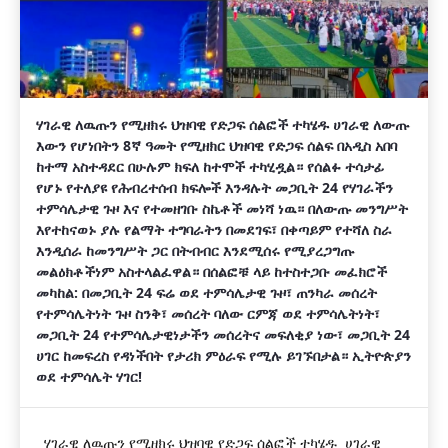
ሃገራዊ ለዉጡን የሚዘክሩ ህዝባዊ የድጋፍ ሰልፎች ተካሄዱ ሀገራዊ ለውጡ
እውን የሆነበትን 8ኛ ዓመት የሚዘክር ህዝባዊ የድጋፍ ሰልፍ በአዲስ አበባ
ከተማ አስተዳደር በሁሉም ክፍለ ከተሞች ተካሂዷል። የሰልፉ ተሳታፊ
የሆኑ የተለያዩ የሕብረተሰብ ክፍሎች እንዳሉት መጋቢት 24 የሃገራችን
ተምሳሌታዊ ጉዞ እና የተመዘገቡ ስኬቶች መነሻ ነዉ። በለውጡ መንግሥት
እየተከናወኑ ያሉ የልማት ተግባራትን በመደገፍ፣ በቀጣይም የተሻለ ስራ
እንዲሰራ ከመንግሥት ጋር በትብብር እንደሚሰሩ የሚያረጋግጡ
መልዕክቶችነም አስተላልፈዋል። በሰልፎቹ ላይ ከተስተጋቡ መፈክሮች
መካከል: በመጋቢት 24 ፍሬ ወደ ተምሳሌታዊ ጉዞ፣ ጠንካራ መሰረት
የተምሳሌትነት ጉዞ ስንቅ፣ መሰረት ባለው ርምጃ ወደ ተምሳሌትነት፣
መጋቢት 24 የተምሳሌታዊነታችን መሰረትና መፍለቂያ ነው፣ መጋቢት 24
ሀገር ከመፍረስ የዳነችበት የታሪክ ምዕራፍ የሚሉ ይገኙበታል። ኢትዮጵያን
ወደ ተምሳሌት ሃገር!
ሃገራዊ ለዉጡን የሚዘክሩ ህዝባዊ የድጋፍ ሰልፎች ተካሄዱ ሀገራዊ