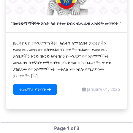
"በወንድማማችነት እሴት ላይ የቆመ ህብረ ብሔራዊ አንድነት መገንባት "
በኢትዮጵያ የወንድማማችነት እሴትን ለማጎልበት ፓርቲያችን
የመደመር መንገድን ይከተላል፡፡ ፓርቲያችን ብልፅግና የመደመር
እሳቤዎችን አንድ በአንድ እየተገበሩ በመሄድም የወንድማማችነት
መንፈስን ከተኛበት የሚቀሰቅስ ፓርቲ ነው። "የብሔሮችን ጥያቄ
ያከበደው የወንድማማችነት መቅለል ነው"ብሎ የሚያምነው
ፓርቲያችን [...]
ተጨማሪ ያንብቡ
January 01, 2026
Page 1 of 3