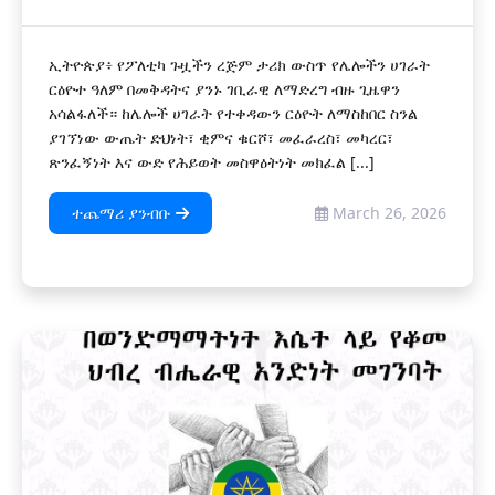
ኢትዮጵያ፥ የፖለቲካ ጉዟችን ረጅም ታሪክ ውስጥ የሌሎችን ሀገራት
ርዕዮተ ዓለም በመቅዳትና ያንኑ ገቢራዊ ለማድረግ ብዙ ጊዜዋን
አሳልፋለች። ከሌሎች ሀገራት የተቀዳውን ርዕዮት ለማስከበር ስንል
ያገኘነው ውጤት ድህነት፣ ቂምና ቁርሾ፣ መፈራረስ፣ መካረር፣
ጽንፈኝነት እና ውድ የሕይወት መስዋዕትነት መክፈል [...]
ተጨማሪ ያንብቡ
March 26, 2026