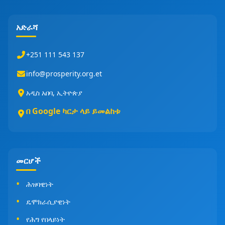
አድራሻ
+251 111 543 137
info@prosperity.org.et
አዲስ አበባ, ኢትዮጵያ
በ Google ካርታ ላይ ይመልከቱ
መርሆች
ሕዝባዊነት
ዴሞክራሲያዊነት
የሕግ የበላይነት