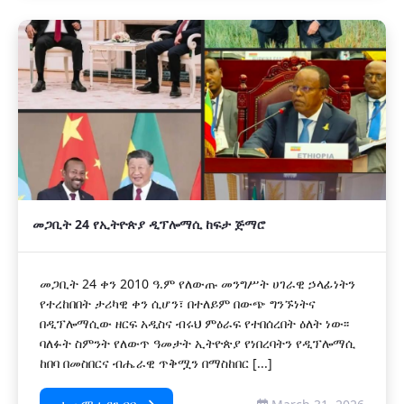
መጋቢት 24 የኢትዮጵያ ዲፕሎማሲ ከፍታ ጅማሮ
መጋቢት 24 ቀን 2010 ዓ.ም የለውጡ መንግሥት ሀገራዊ ኃላፊነትን
የተረከበበት ታሪካዊ ቀን ሲሆን፣ በተለይም በውጭ ግንኙነትና
በዲፕሎማሲው ዘርፍ አዲስና ብሩህ ምዕራፍ የተበሰረበት ዕለት ነው፡፡
ባለፉት ስምንት የለውጥ ዓመታት ኢትዮጵያ የነበረባትን የዲፕሎማሲ
ከበባ በመስበርና ብሔራዊ ጥቅሟን በማስከበር [...]