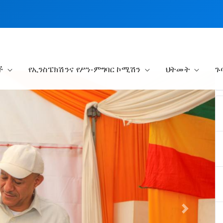
ች
የኢንስፔክሽንና የሥነ-ምግባር ኮሚሽን
ህትመት
ጉ
Next