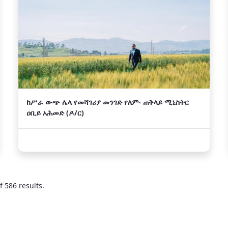
ከሥራ ውጭ ሌላ የመሻገሪያ መንገድ የለም- ጠቅላይ ሚኒስትር
ዐቢይ አሕመድ (ዶ/ር)
f 586 results.