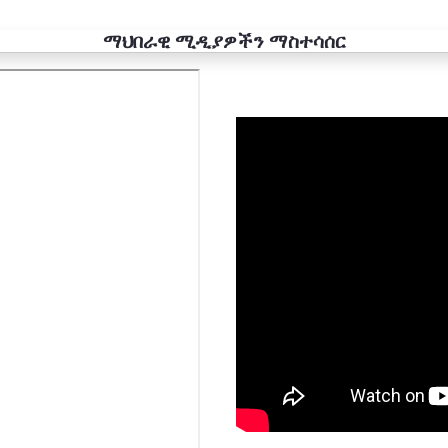
ማህበራዊ ሚዲያዎችን ማስተሳሰር