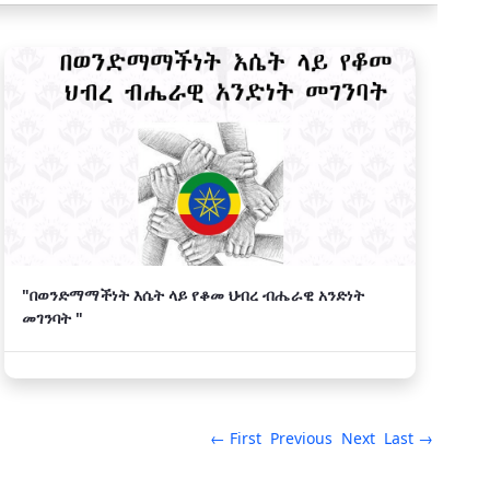
"በወንድማማችነት እሴት ላይ የቆመ ህብረ ብሔራዊ አንድነት
መገንባት "
← First
Previous
Next
Last →