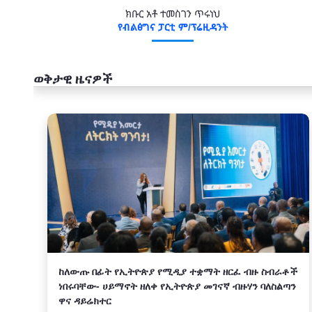
ክቡር አቶ ተመስገን ጥሩነህ
የብልፅግና ፓርቲ ም/ፕሬዚዳንት
ወቅታዊ ዜናዎች
አዲስ
ከለውጡ በፊት የኢትዮጵያ የሚዲያ ተቋማት ዘርፈ ብዙ ስብራቶች
ነበሩባቸው- ሀይማኖት ዘለቀ የኢትዮጵያ መገናኛ ብዙሃን ባለስልጣን
ዋና ዳይሬክተር