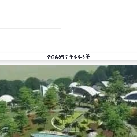
የብልፅግና ትሩፋቶች