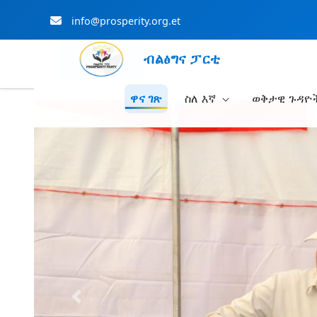
info@prosperity.org.et
ብልፅግና ፓርቲ
ዋና ገጽ
ስለ እኛ
ወቅታዊ ጉዳዮ
Skip to Main Content
Previous