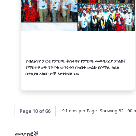
የብልፅግና ፓርቲ የምርጫ ቅስቀሳና የምርጫ መወዳደሪያ ምልክት
የማስተዋወቅ ንቅናቄ ወጥነቱን በጠበቀ መልኩ በሶማሊ ክልል
በተለያዩ አካባቢዎች እየተካሄደ ነዉ
— 9 Items per Page
Showing 82 - 90 o
Page 10 of 66
መጣጥፎች