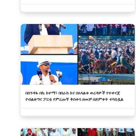
በሰንዳፋ በኬ ከተማ፣ በበራክ እና በአላልቱ ወረዳዎች የተቀናጀ
የብልጽግና ፓርቲ የምረጡኝ ቅስቀሳ ዘመቻ በድምቀት ተካሂዷል