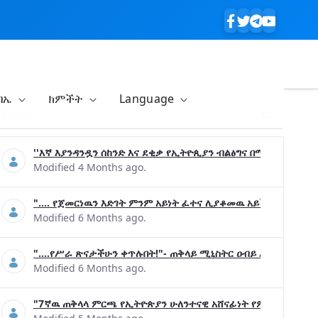
ባኤ
ክምችት
Language
''እኛ እያንዳንዷን ሰከንድ እና ደቂቃ የኢትዮጲያን ብልፅግና በሚያረጋግጡ ጉዳ
Modified 4 Months ago.
".... የጀመርነዉን እድገት ምንም አይነት ፈተና ሊያቆመዉ አይችልም"- ጠቅላ
Modified 6 Months ago.
"....የሥራ ጽናታችሁን ቀጥሉበት!"- ጠቅላይ ሚኒስትር ዐብይ አሕመድ (ዶ/ር
Modified 6 Months ago.
"7ኛዉ ጠቅላላ ምርጫ የኢትዮጵያን ሁለንተናዊ አሸናፊነት የምናረጋግጥበት እንዲ