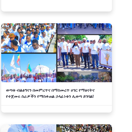
ወጣቱ ብልፅግናን በመምረጥና በማስመረጥ ሀገር የማፅናትና
የተጀመሩ ስራዎችን የማስቀጠል ኃላፊነቱን ሊወጣ ይገባል!