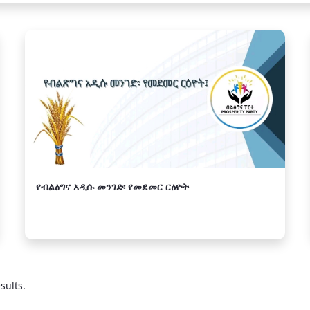
የብልፅግና አዲሱ መንገድ፡ የመደመር ርዕዮት
sults.