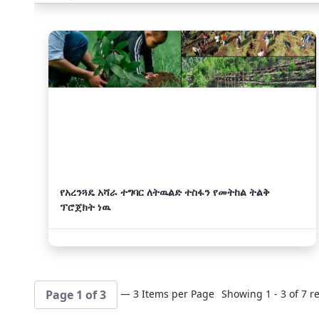
አዲስ
የአረንጓዴ አሻራ ተግባር ለትዉልድ ተስፋን የመትከል ትልቅ
ፕሮጀክት ነዉ
— 3 Items per Page
Showing 1 - 3 of 7 re
Page 1 of 3