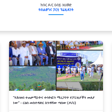
ክቡር ዶ/ር ዐብይ አህመድ
የብልፅግና ፓርቲ ፕሬዚዳንት
“የሕዝብ ተጠቃሚነትና ተሳትፎን ማረጋገጥ የፓርቲያችን መለያ
ነው” - ርዕሰ መስተዳድር እንዳሻው ጣሰው (ዶ/ር)