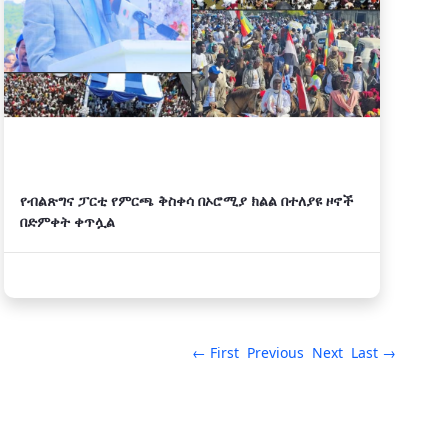
የብልጽግና ፓርቲ የምርጫ ቅስቀሳ በኦሮሚያ ክልል በተለያዩ ዞኖች
በድምቀት ቀጥሏል
← First
Previous
Next
Last →