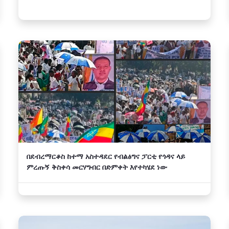
በደብረማርቆስ ከተማ አስተዳደር የብልፅግና ፓርቲ የጎዳና ላይ
ምረጡኝ ቅስቀሳ መርሃግብር በድምቀት እየተካሄደ ነው