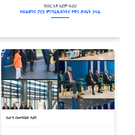
ክቡር አቶ አደም ፋራህ
የብልፅግና ፓርቲ ም/ፕሬዚዳንትና የዋና ጽ/ቤት ኃላፊ
አሁን በመካሄድ ላይ!