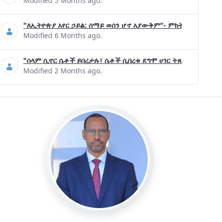
Modified 5 Months ago.
"ለኢትዮጵያ አየር ኃይል: ሰማይ ወሰን ሆኖ አያውቅም"- ምክትል ጠቅላይ ሚኒ
Modified 6 Months ago.
"ሰላም ሲኖር ሴቶች ይበረታሉ፣ ሴቶች ሲበረቱ ደግሞ ሀገር ትጸናለች"- ዶ/ር 
Modified 2 Months ago.