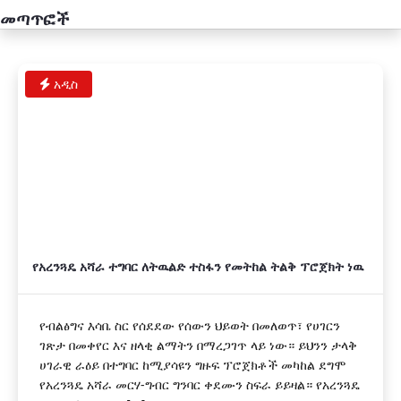
መጣጥፎች
አዲስ
የአረንጓዴ አሻራ ተግባር ለትዉልድ ተስፋን የመትከል ትልቅ ፕሮጀክት ነዉ
የብልፅግና እሳቤ ስር የሰደደው የሰውን ህይወት በመለወጥ፣ የሀገርን
ገጽታ በመቀየር እና ዘላቂ ልማትን በማረጋገጥ ላይ ነው። ይህንን ታላቅ
ሀገራዊ ራዕይ በተግባር ከሚያሳዩን ግዙፍ ፕሮጀክቶች መካከል ደግሞ
የአረንጓዴ አሻራ መርሃ-ግብር ግንባር ቀደሙን ስፍራ ይይዛል። የአረንጓዴ