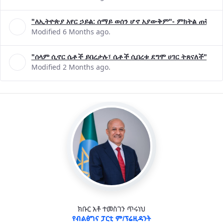
"ለኢትዮጵያ አየር ኃይል: ሰማይ ወሰን ሆኖ አያውቅም"- ምክትል ጠቅላይ 
Modified 6 Months ago.
"ሰላም ሲኖር ሴቶች ይበረታሉ፣ ሴቶች ሲበረቱ ደግሞ ሀገር ትጸናለች"- ዶ/
Modified 2 Months ago.
ክቡር አቶ ተመስገን ጥሩነህ
የብልፅግና ፓርቲ ም/ፕሬዚዳንት