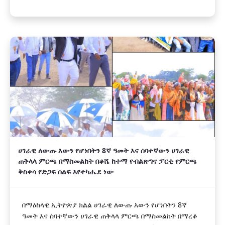
ሀገራዊ ለውጡ እውን የሆነበትን 8ኛ ዓመት እና ሰባተኛውን ሀገራዊ
ጠቅላላ ምርጫ በማስመልከት በቆሼ ከተማ የብልጽግና ፓርቲ የምርጫ
ቅስቀሳ የድጋፍ ሰልፍ እየተካሔደ ነው
በማዕከላዊ ኢትዮጵያ ክልል ሀገራዊ ለውጡ እውን የሆነበትን 8ኛ
ዓመት እና ሰባተኛውን ሀገራዊ ጠቅላላ ምርጫ በማስመልከት በማረቆ