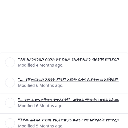
''እኛ እያንዳንዷን ሰከንድ እና ደቂቃ የኢትዮጲያን ብልፅግና በሚያረጋግጡ 
Modified 4 Months ago.
".... የጀመርነዉን እድገት ምንም አይነት ፈተና ሊያቆመዉ አይችልም"- ጠ
Modified 6 Months ago.
"....የሥራ ጽናታችሁን ቀጥሉበት!"- ጠቅላይ ሚኒስትር ዐብይ አሕመድ (ዶ
Modified 6 Months ago.
"7ኛዉ ጠቅላላ ምርጫ የኢትዮጵያን ሁለንተናዊ አሸናፊነት የምናረጋግጥበት እ
Modified 5 Months ago.