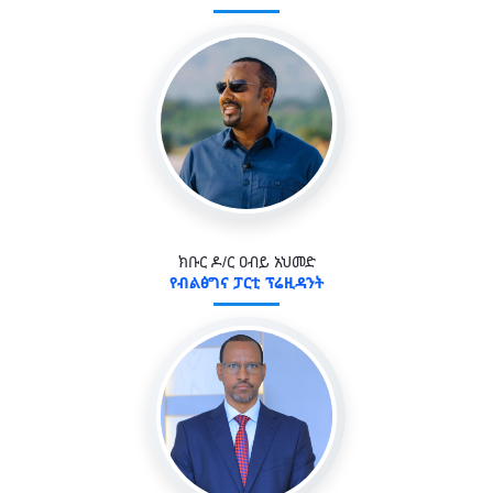
ክቡር ዶ/ር ዐብይ አህመድ
የብልፅግና ፓርቲ ፕሬዚዳንት