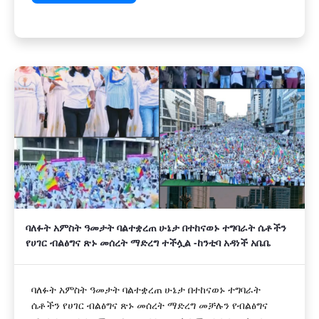
ባለፉት አምስት ዓመታት ባልተቋረጠ ሁኔታ በተከናወኑ ተግባራት ሴቶችን
የሀገር ብልፅግና ጽኑ መሰረት ማድረግ ተችሏል -ከንቲባ አዳነች አቤቤ
ባለፉት አምስት ዓመታት ባልተቋረጠ ሁኔታ በተከናወኑ ተግባራት
ሴቶችን የሀገር ብልፅግና ጽኑ መሰረት ማድረግ መቻሉን የብልፅግና