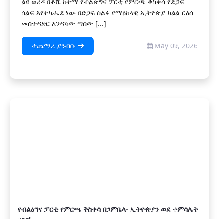
ልዩ ወረዳ በቆሼ ከተማ የብልጽግና ፓርቲ የምርጫ ቅስቀሳ የድጋፍ
ሰልፍ እየተካሔደ ነው በድጋፍ ሰልፉ የማዕከላዊ ኢትዮጵያ ክልል ርዕሰ
መስተዳድር እንዳሻው ጣሰው [...]
ተጨማሪ ያንብቡ
May 09, 2026
የብልፅግና ፓርቲ የምርጫ ቅስቀሳ በጋምቤላ- ኢትዮጵያን ወደ ተምሳሌት