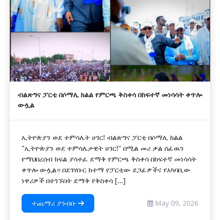
ብልጽግና ፓርቲ በሶማሊ ክልል የምርጫ ቅስቀሳ በከፍተኛ መነሳሳት ቀጥሎ
ውሏል
ኢትዮጵያን ወደ ተምሳሌት ሀገር! ብልጽግና ፓርቲ በሶማሊ ክልል
"ኢትዮጵያን ወደ ተምሳሌታዊት ሀገር!" በሚል መሪ ቃል ሰፊዉን
የማህበረሰብ ክፍል ያሳተፈ ደማቅ የምርጫ ቅስቀሳ በከፍተኛ መነሳሳት
ቀጥሎ ውሏል። በደገሃቡር ከተማ የፓርቲው ደጋፊዎችና የአካባቢው
ነዋሪዎች በተገኙበት ደማቅ የቅስቀሳ [...]
ተጨማሪ ያንብቡ
May 09, 2026