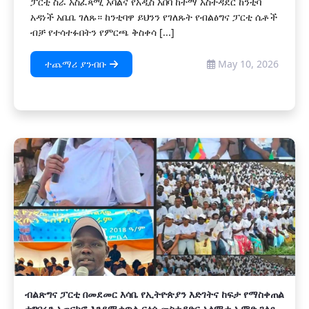
ፓርቲ ስራ አስፈጻሚ አባልና የአዲስ አበባ ከተማ አስተዳደር ከንቲባ
አዳነች አቤቤ ገለጹ። ከንቲባዋ ይህንን የገለጹት የብልፅግና ፓርቲ ሴቶች
ብቻ የተሳተፉበትን የምርጫ ቅስቀሳ [...]
ተጨማሪ ያንብቡ
May 10, 2026
ብልጽግና ፓርቲ በመደመር እሳቤ የኢትዮጵያን እድገትና ከፍታ የማስቀጠል
ተግባሩን አጠናክሮ እንደሚቀጥል ርዕሰ መስተዳድር አለሚቱ ኡሞድ ገለፁ