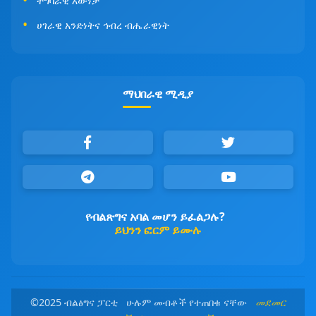
ተግባራዊ እውነታ
ሀገራዊ አንድነትና ኅብረ ብሔራዊነት
ማህበራዊ ሚዲያ
የብልጽግና አባል መሆን ይፈልጋሉ?
ይህንን ፎርም ይሙሉ
©2025 ብልፅግና ፓርቲ ሁሉም መብቶች የተጠበቁ ናቸው
መደመር