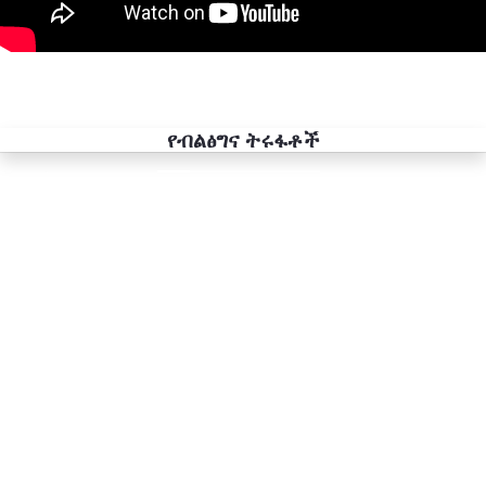
የብልፅግና ትሩፋቶች
Previous
Next