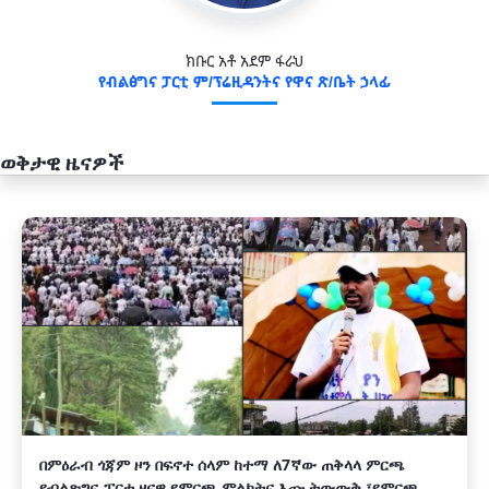
ክቡር አቶ አደም ፋራህ
የብልፅግና ፓርቲ ም/ፕሬዚዳንትና የዋና ጽ/ቤት ኃላፊ
ወቅታዊ ዜናዎች
አዲስ
በምዕራብ ጎጃም ዞን በፍኖተ ሰላም ከተማ ለ7ኛው ጠቅላላ ምርጫ
የብልጽግና ፓርቲ ዞናዊ የምርጫ ምልክትና እጩ ትውውቅ ፣የምርጫ