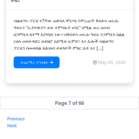
ሀገር!
ብልጽግና ፓርቲ የ7ኛው ጠቅላላ ምርጫ የምረጡኝ ቅስቀሳ መርሐ-
ግብሩን “ኢትዮጵያን ወደ ተምሳሌት ሀገር” በሚል መሪ ሐሳብ
በጋምቤላ ከተማ እያካሄደ ነው። በቅስቀሳ መርሐ-ግብሩ የጋምቤላ ክልል
ርዕሰ መስተዳድር ወይዘሮ አለሚቱ ኡሞድ፣ እና ሌሎች ብልጽግና
ፓርቲን በመወከል ለሕዝብ ተወካዮች ምክር ቤት እና [...]
ተጨማሪ ያንብቡ
May 09, 2026
Page 7 of 66
Previous
Next