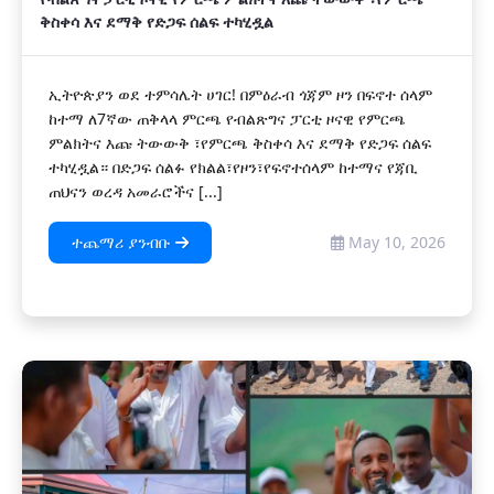
ቅስቀሳ እና ደማቅ የድጋፍ ሰልፍ ተካሂዷል
ኢትዮጵያን ወደ ተምሳሌት ሀገር! በምዕራብ ጎጃም ዞን በፍኖተ ሰላም
ከተማ ለ7ኛው ጠቅላላ ምርጫ የብልጽግና ፓርቲ ዞናዊ የምርጫ
ምልክትና እጩ ትውውቅ ፣የምርጫ ቅስቀሳ እና ደማቅ የድጋፍ ሰልፍ
ተካሂዷል። በድጋፍ ሰልፉ የክልል፣የዞን፣የፍኖተሰላም ከተማና የጃቢ
ጠህናን ወረዳ አመራሮችና [...]
ተጨማሪ ያንብቡ
May 10, 2026