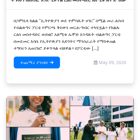
በጋምቤላ ክልል "ኢትዮጵያን ወደ ተምሳሌት ሀገር" በሚል መሪ ሐሳብ
የብልጽግና ፓርቲ የምርጫ ቅስቀሳ መርሐ-ግብር ተካሂዷል። የክልሉ
ርዕሰ መስተዳድር ወይዘሮ አለሚቱ ኡሞድ እንዳሉት ብልጽግና ፓርቲ
በመደመር እሳቤ የኢትዮጵያን እድገትና ማንሰራራት የማስቀጠል
ተግባሩን አጠናክሮ ይቀጥላል ብለዋል። በፓርቲው [...]
ተጨማሪ ያንብቡ
May 09, 2026