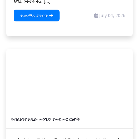
አሻራ ንቅናቄ ተራ [...]
ተጨማሪ ያንብቡ
July 04, 2026
የብልፅግና አዲሱ መንገድ፡ የመደመር ርዕዮት