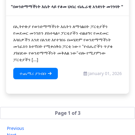
"በወንድማማችነት እሴት ላይ የቆመ ህብረ ብሔራዊ አንድነት መገንባት "
በኢትዮጵያ የወንድማማችነት እሴትን ለማጎልበት ፓርቲያችን
የመደመር መንገድን ይከተላል፡፡ ፓርቲያችን ብልፅግና የመደመር
እሳቤዎችን አንድ በአንድ እየተገበሩ በመሄድም የወንድማማችነት
መንፈስን ከተኛበት የሚቀሰቅስ ፓርቲ ነው። "የብሔሮችን ጥያቄ
ያከበደው የወንድማማችነት መቅለል ነው"ብሎ የሚያምነው
ፓርቲያችን [...]
ተጨማሪ ያንብቡ
January 01, 2026
Page 1 of 3
Previous
Next