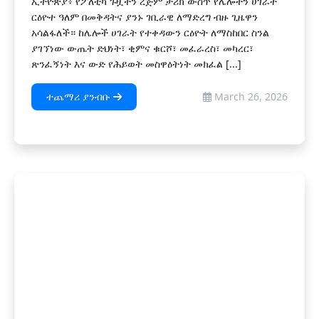
ኢትዮጵያ፥ የፖለቲካ ጉዟችን ረጅም ታሪክ ውስጥ የሌሎችን ሀገራት
ርዕዮተ ዓለም በመቅዳትና ያንኑ ገቢራዊ ለማድረግ ብዙ ጊዜዋን
አሳልፋለች። ከሌሎች ሀገራት የተቀዳውን ርዕዮት ለማስከበር ስንል
ያገኘነው ውጤት ድህነት፣ ቂምና ቁርሾ፣ መፈራረስ፣ መካረር፣
ጽንፈኝነት እና ውድ የሕይወት መስዋዕትነት መክፈል [...]
ተጨማሪ ያንብቡ
March 26, 2026