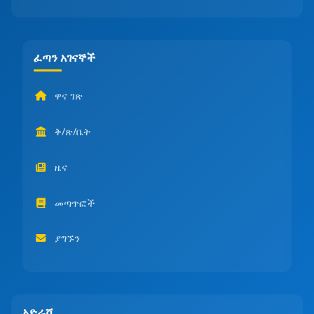
ፈጣን አገናኞች
ዋና ገጽ
ቅ/ጽ/ቤት
ዜና
መጣጥፎች
ያግኙን
አድራሻ