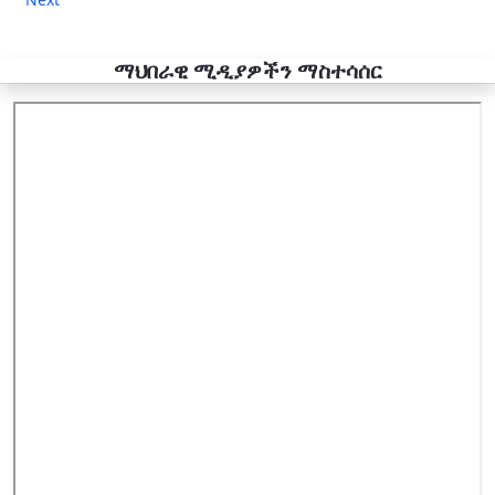
ማህበራዊ ሚዲያዎችን ማስተሳሰር