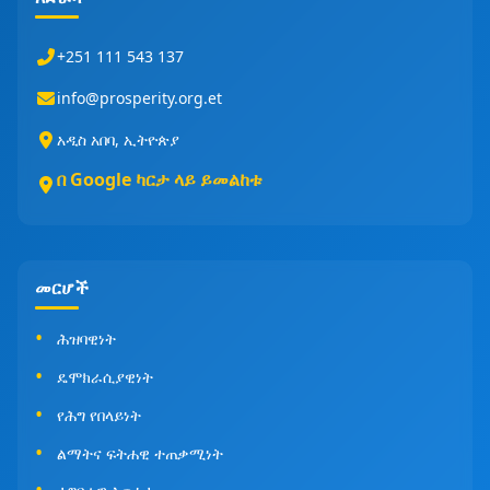
+251 111 543 137
info@prosperity.org.et
አዲስ አበባ, ኢትዮጵያ
በ Google ካርታ ላይ ይመልከቱ
መርሆች
ሕዝባዊነት
ዴሞክራሲያዊነት
የሕግ የበላይነት
ልማትና ፍትሐዊ ተጠቃሚነት