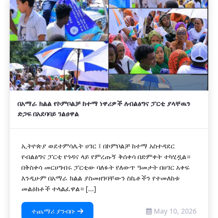
በአማራ ክልል የኮምቦልቻ ከተማ ነዋሪዎች ለብልፅግና ፓርቲ ያላቸዉን
ድጋፍ በአደባባይ ገልፀዋል
ኢትዮጵያ ወደተምሳሌት ሀገር ፤ በኮምቦልቻ ከተማ አስተዳደር
የብልፅግና ፓርቲ የጎዳና ላይ የምረጡኝ ቅሰቀሳ በድምቀት ተካሂዷል።
በቅስቀሳ መርሀግብሩ ፓርቲው ባለፉት የለውጥ ዓመታት በሀገር አቀፍ
እንዲሁም በአማራ ክልል ያስመዘገባቸውን ስኬቶችን የተመለከቱ
መልዕክቶች ተላልፈዋል። [...]
ተጨማሪ ያንብቡ
May 10, 2026