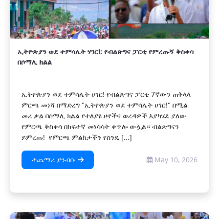
ኢትዮጵያን ወደ ተምሳሌት ሃገር!: የብልጽግና ፓርቲ የምረጡኝ ቅስቀሳ
በሶማሊ ክልል
ኢትዮጵያን ወደ ተምሳሌት ሀገር! የብልጽግና ፓርቲ 7ኛውን ጠቅላላ
ምርጫ መነሻ በማድረግ "ኢትዮጵያን ወደ ተምሳሌት ሀገር!" በሚል
መሪ ቃል በሶማሊ ክልል የተለያዩ ዞኖችና ወረዳዎች እያካሄደ ያለው
የምርጫ ቅስቀሳ በከፍተኛ መነሳሳት ቀጥሎ ውሏል። ብልጽግናን
ይምረጡ! የምርጫ ምልክታችን የስንዴ [...]
ተጨማሪ ያንብቡ
May 10, 2026