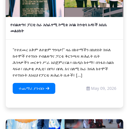
የብልጽግና ፓርቲ ስራ አስፈፃሚ ኮሚቴ አባል ከንቲባ አዳነች አቤቤ
መልዕክት
"የተደመረ አቅም ለተቋም ግንባታ!" ዛሬ በከተማችን በስድስት ክፍለ
ከተሞች የተገነቡ የብልጽግና ፓርቲ ቅርንጫፍ ጽሕፈት ቤት
ሕንጻዎችን መርቀን ሥራ አስጀምረናል። በአዲስ ከተማ፣ በንፋስ ስልክ
ላፍቶ፣ በአቃቂ ቃሊቲ፣ በየካ፣ በቦሌ እና በለሚ ኩራ ክፍለ ከተሞች
የተገነቡት እነዚህ የፓርቲ ጽሕፈት ቤቶች፤ [...]
ተጨማሪ ያንብቡ
May 09, 2026