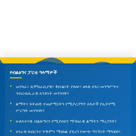
የብልፅግና ፓርቲ ዓላማዎች
ጠንካራ፣ ዴሞክራሲያዊ፣ ቅቡልነት ያለው፣ ዘላቂ ሀገረ-መንግሥትና
ኅብረብሔራዊ አንድነት መገንባት፤
ልማትና ፍትሐዊ ተጠቃሚነትን የሚያረጋግጥ አካታች የኢኮኖሚ
ሥርዓት መገንባት፤
ሁለንተናዊ ብልጽግናን የሚያሰፍን ማኅበራዊ ልማትን ማረጋገጥ፤
ሀገራዊ ክብርንና ጥቅምን ማዕከል ያደረገ የውጭ ግንኙነት ማካሄድ፡፡