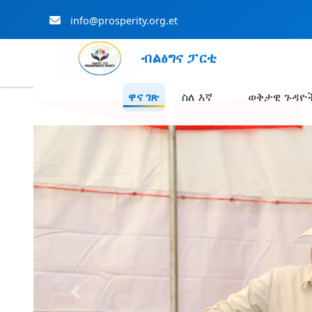
info@prosperity.org.et
ብልፅግና ፓርቲ
ዋና ገጽ
ስለ እኛ
ወቅታዊ ጉዳዮ
Skip to Main Content
Previous