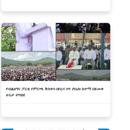
የብልፅግና ፓርቲ የምርጫ ቅስቀሳ በቦረና ዞን ያቤሎ ከተማ በደመቀ
ሁኔታ ተካሄደ