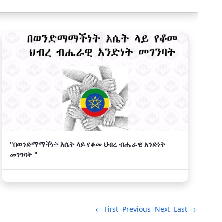
"በወንድማማችነት እሴት ላይ የቆመ ህብረ ብሔራዊ አንድነት
መገንባት "
← First
Previous
Next
Last →