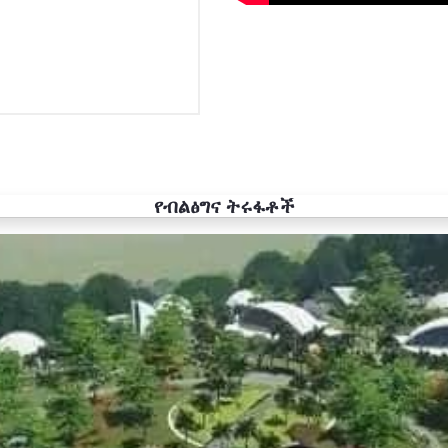
የብልፅግና ትሩፋቶች