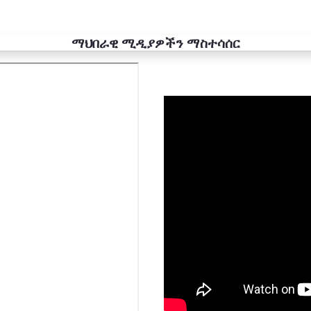
sults.
ማህበራዊ ሚዲያዎችን ማስተሳሰር