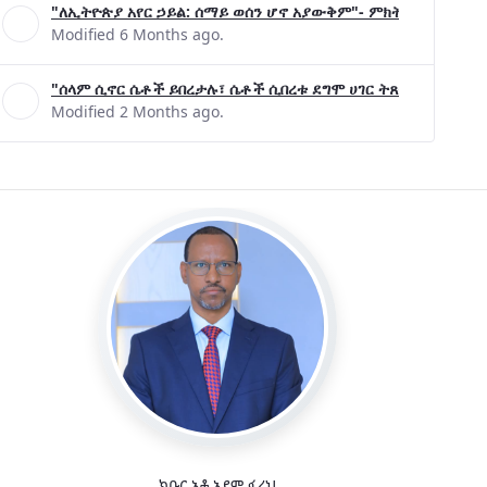
Modified 5 Months ago.
"ለኢትዮጵያ አየር ኃይል: ሰማይ ወሰን ሆኖ አያውቅም"- ምክትል ጠቅላይ ሚኒ
Modified 6 Months ago.
"ሰላም ሲኖር ሴቶች ይበረታሉ፣ ሴቶች ሲበረቱ ደግሞ ሀገር ትጸናለች"- ዶ/ር 
Modified 2 Months ago.