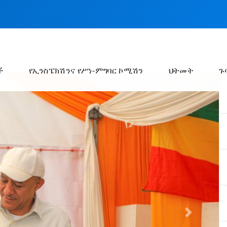
ች
የኢንስፔክሽንና የሥነ-ምግባር ኮሚሽን
ህትመት
ጉ
Next