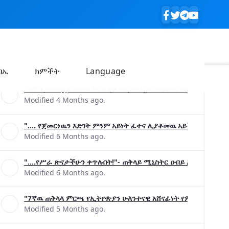
ባኤ
ክምችት
Language
''እኛ እያንዳንዷን ሰከንድ እና ደቂቃ የኢትዮጲያን ብልፅግና በሚያረጋግጡ ጉዳ
Modified 4 Months ago.
".... የጀመርነዉን እድገት ምንም አይነት ፈተና ሊያቆመዉ አይችልም"- ጠቅላ
Modified 6 Months ago.
"....የሥራ ጽናታችሁን ቀጥሉበት!"- ጠቅላይ ሚኒስትር ዐብይ አሕመድ (ዶ/ር
Modified 6 Months ago.
"7ኛዉ ጠቅላላ ምርጫ የኢትዮጵያን ሁለንተናዊ አሸናፊነት የምናረጋግጥበት እንዲ