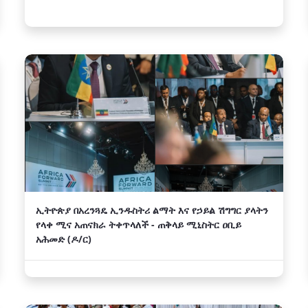
ኢትዮጵያ በአረንጓዴ ኢንዱስትሪ ልማት እና የኃይል ሽግግር ያላትን
የላቀ ሚና አጠናክራ ትቀጥላለች - ጠቅላይ ሚኒስትር ዐቢይ
አሕመድ (ዶ/ር)