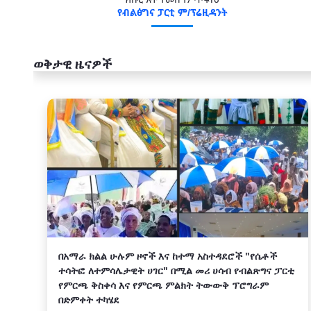
ክቡር አቶ ተመስገን ጥሩነህ
የብልፅግና ፓርቲ ም/ፕሬዚዳንት
ወቅታዊ ዜናዎች
አዲስ
በአማራ ክልል ሁሉም ዞኖች እና ከተማ አስተዳደሮች "የሴቶች
ተሳትፎ ለተምሳሌታዊት ሀገር" በሚል መሪ ሀሳብ የብልጽግና ፓርቲ
የምርጫ ቅስቀሳ እና የምርጫ ምልክት ትውውቅ ፕሮግራም