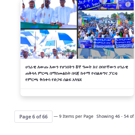
ሀገራዊ ለውጡ እውን የሆነበትን 8ኛ ዓመት እና ሰባተኛውን ሀገራዊ
ጠቅላላ ምርጫ በማስመልከት በሳጃ ከተማ የብልጽግና ፓርቲ
የምርጫ ቅስቀሳ የድጋፍ ሰልፍ አካሄደ
— 9 Items per Page
Showing 46 - 54 of 
Page 6 of 66