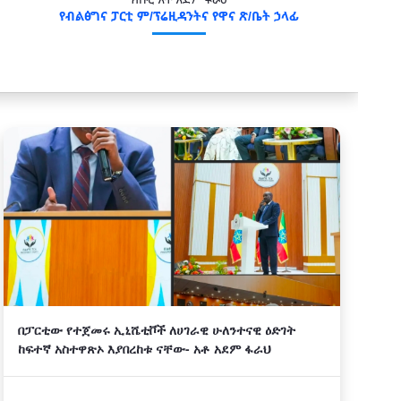
ክቡር አቶ አደም ፋራህ
የብልፅግና ፓርቲ ም/ፕሬዚዳንትና የዋና ጽ/ቤት ኃላፊ
በፓርቲው የተጀመሩ ኢኒሼቲቮች ለሀገራዊ ሁለንተናዊ ዕድገት
ከፍተኛ አስተዋጽኦ እያበረከቱ ናቸው- አቶ አደም ፋራህ