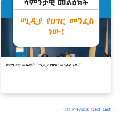
ሳምንታዊ መልዕክት “ሚዲያ የሀገር መንፈስ ነው!”
← First
Previous
Next
Last →