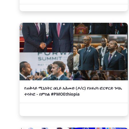
በድምቀት ተካሄደ
የጠቅላይ ሚኒስትር ዐቢይ አሕመድ (ዶ/ር) የአፍሪካ ፎርዋርድ ጉባኤ
ተሳትፎ - በምስል #PMOEthiopia