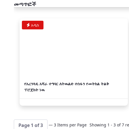
መጣጥፎች
አዲስ
የአረንጓዴ አሻራ ተግባር ለትዉልድ ተስፋን የመትከል ትልቅ
ፕሮጀክት ነዉ