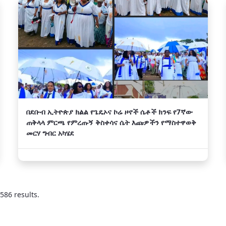
በደቡብ ኢትዮጵያ ክልል የጌዴኦና ኮሬ ዞኖች ሴቶች ክንፍ የ7ኛው
ጠቅላላ ምርጫ የምረጡኝ ቅስቀሳና ሴት እጩዎችን የማስተዋወቅ
መርሃ ግብር አካሄደ
586 results.