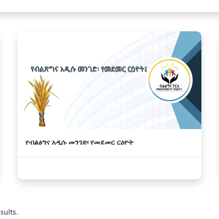
የብልፅግና አዲሱ መንገድ፡ የመደመር ርዕዮት