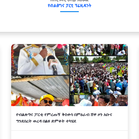
ክቡር ዶ/ር ዐብይ አህመድ
የብልፅግና ፓርቲ ፕሬዚዳንት
የብልጽግና ፓርቲ የምረጡኝ ቅስቀሳ በምዕራብ ሸዋ ዞን አቡና
ግንደበረት ወረዳ በልዩ ድምቀት ተካሄደ