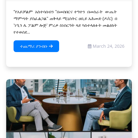
“የአይቻልም አስተሳሰብን "በመስበርና ተግተን በመስራት ውጤት
ማምጣት ያስፈልጋል" ጠቅላይ ሚኒስትር ዐቢይ አሕመድ (ዶ/ር) በ
'ነዒን ሌ ፓልም ሎጅ' ምረቃ ስነስርዓት ላይ ካስተላለፉት መልዕክት
የተወሰደ..
ተጨማሪ ያንብቡ
March 24, 2026