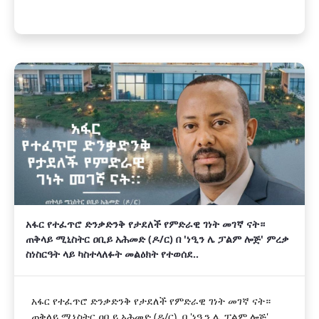
አፋር የተፈጥሮ ድንቃድንቅ የታደለች የምድራዊ ገነት መገኛ ናት።
ጠቅላይ ሚኒስትር ዐቢይ አሕመድ (ዶ/ር) በ 'ነዒን ሌ ፓልም ሎጅ' ምረቃ
ስነስርዓት ላይ ካስተላለፉት መልዕክት የተወሰደ..
አፋር የተፈጥሮ ድንቃድንቅ የታደለች የምድራዊ ገነት መገኛ ናት።
ጠቅላይ ሚኒስትር ዐቢይ አሕመድ (ዶ/ር) በ 'ነዒን ሌ ፓልም ሎጅ'