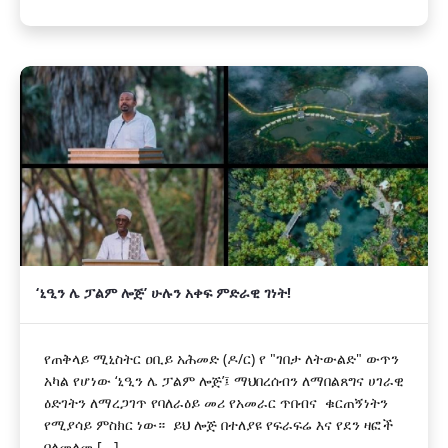
‎‘ኒዒን ሌ ፓልም ሎጅ’ ሁሉን አቀፍ ምድራዊ ገነት!
‎የጠቅላይ ሚኒስትር ዐቢይ አሕመድ (ዶ/ር) የ "ገበታ ለትውልድ" ውጥን
አካል የሆነው ‘ኒዒን ሌ ፓልም ሎጅ’፤ ማህበረሰብን ለማበልጸግና ሀገራዊ
ዕድገትን ለማረጋገጥ የባለራዕይ መሪ የአመራር ጥበብና ቁርጠኝነትን
የሚያሳይ ምስክር ነው። ‎ ‎ይህ ሎጅ በተለያዩ የፍራፍሬ እና የደን ዛፎች
በለመለመ [...]