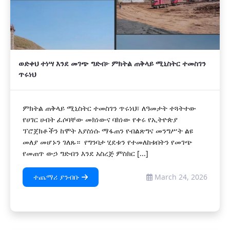
ወድቀህ ተነሣ እንደ መገጭ ግድብ፦ ምክትል ጠቅላይ ሚኒስትር ተመስገን
ጥሩነህ
ምክትል ጠቅላይ ሚኒስትር ተመስገን ጥሩነህ፣ ለዓመታት ተጓትተው
የሀገር ሀብት ፈሶባቸው መክነውና ባክነው የቀሩ የኢትዮጵያ
ፕሮጀክቶችን ከሞት እያስነሱ ማፋጠን የብልጽግና መንግሥት ልዩ
መለያ መሆኑን ገለጹ። የግንባታ ሂደቱን የተመለከቱበትን የመገጭ
የመጠጥ ውኃ ግድብን እንደ አስረጅ ምስክር [...]
ተጨማሪ ያንብቡ
March 24, 2026