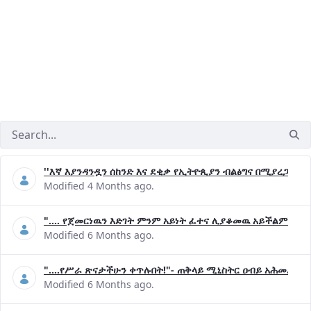
''እኛ እያንዳንዷን ሰከንድ እና ደቂቃ የኢትዮጲያን ብልፅግና በሚያረጋግጡ 
Modified 4 Months ago.
".... የጀመርነዉን እድገት ምንም አይነት ፈተና ሊያቆመዉ አይችልም"- ጠ
Modified 6 Months ago.
"....የሥራ ጽናታችሁን ቀጥሉበት!"- ጠቅላይ ሚኒስትር ዐብይ አሕመድ (ዶ
Modified 6 Months ago.