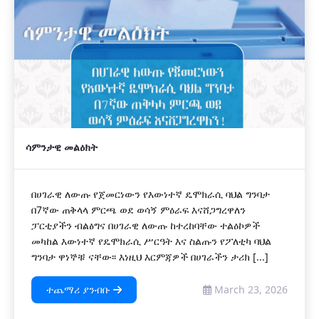
ሳምንታዊ መልዕክት
በሀገራዊ ለውጡ የጀመርነውን የእውነተኛ ዴሞክራሲ ባህል ግንባታ
በ7ኛው ጠቅላላ ምርጫ ወደ ወሳኝ ምዕራፍ እናሸጋግረዋለን
ፓርቲያችን ብልፅግና በሀገራዊ ለውጡ ከተረከባቸው ተልዕኮዎች
መካከል እውነተኛ የዴሞክራሲ ሥርዓት እና ስልጡን የፖለቲካ ባህል
ግንባታ ዋነኞቹ ናቸው፡፡ እነዚህ እርምጃዎች በሀገራችን ታሪክ [...]
ተጨማሪ ያንብቡ
March 23, 2026