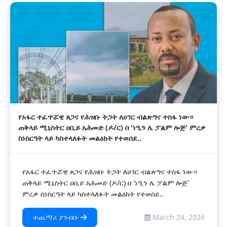
የአፋር ተፈጥሯዊ ጸጋና የሕዝቡ ትጋት ለሀገር ብልጽግና ተስፋ ነው።
ጠቅላይ ሚኒስትር ዐቢይ አሕመድ (ዶ/ር) በ 'ነዒን ሌ ፓልም ሎጅ' ምረቃ
ስነስርዓት ላይ ካስተላለፉት መልዕክት የተወሰደ..
የአፋር ተፈጥሯዊ ጸጋና የሕዝቡ ትጋት ለሀገር ብልጽግና ተስፋ ነው።
ጠቅላይ ሚኒስትር ዐቢይ አሕመድ (ዶ/ር) በ 'ነዒን ሌ ፓልም ሎጅ'
ምረቃ ስነስርዓት ላይ ካስተላለፉት መልዕክት የተወሰደ..
ተጨማሪ ያንብቡ
March 24, 2026