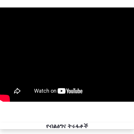
የብልፅግና ትሩፋቶች