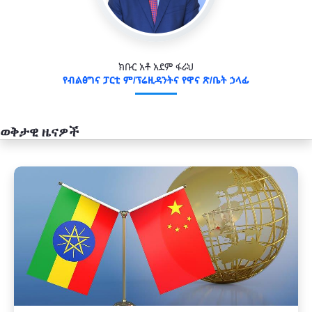
ክቡር አቶ አደም ፋራህ
የብልፅግና ፓርቲ ም/ፕሬዚዳንትና የዋና ጽ/ቤት ኃላፊ
ወቅታዊ ዜናዎች
አዲስ