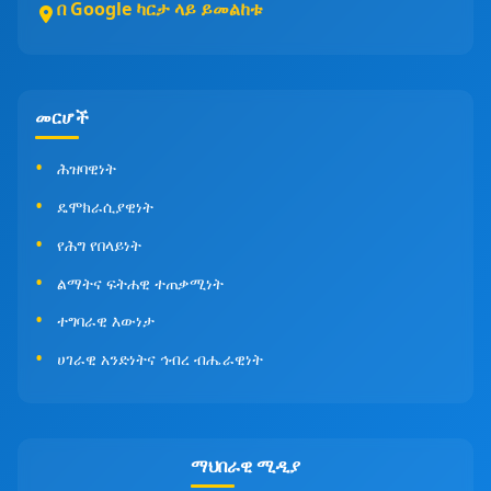
በ Google ካርታ ላይ ይመልከቱ
መርሆች
ሕዝባዊነት
ዴሞክራሲያዊነት
የሕግ የበላይነት
ልማትና ፍትሐዊ ተጠቃሚነት
ተግባራዊ እውነታ
ሀገራዊ አንድነትና ኅብረ ብሔራዊነት
ማህበራዊ ሚዲያ