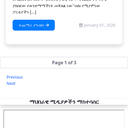
ያከበደው የወንድማማችነት መቅለል ነው"ብሎ የሚያምነው
ፓርቲያችን [...]
ተጨማሪ ያንብቡ
January 01, 2026
Page 1 of 3
Previous
Next
ማህበራዊ ሚዲያዎችን ማስተሳሰር