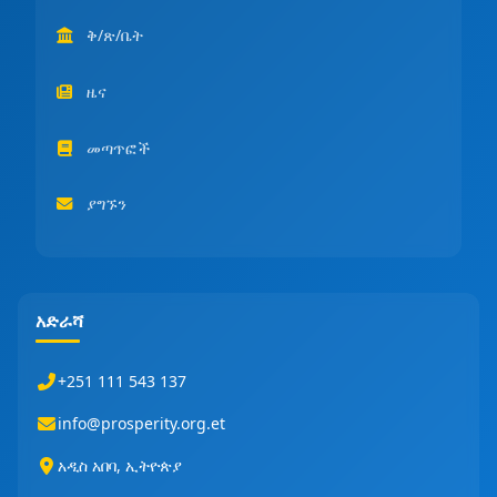
ቅ/ጽ/ቤት
ዜና
መጣጥፎች
ያግኙን
አድራሻ
+251 111 543 137
info@prosperity.org.et
አዲስ አበባ, ኢትዮጵያ