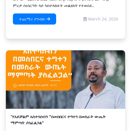
ምረቃ ስነስርዓት ላይ ካስተላለፉት መልዕክት የተወሰደ..
ተጨማሪ ያንብቡ
March 24, 2026
“የአይቻልም አስተሳሰብን "በመስበርና ተግተን በመስራት ውጤት
ማምጣት ያስፈልጋል"