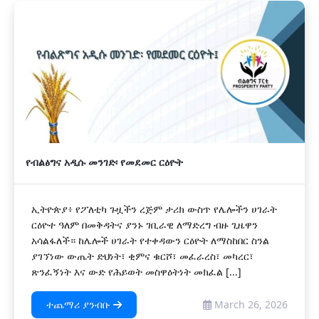
የብልፅግና አዲሱ መንገድ፡ የመደመር ርዕዮት
ኢትዮጵያ፥ የፖለቲካ ጉዟችን ረጅም ታሪክ ውስጥ የሌሎችን ሀገራት
ርዕዮተ ዓለም በመቅዳትና ያንኑ ገቢራዊ ለማድረግ ብዙ ጊዜዋን
አሳልፋለች። ከሌሎች ሀገራት የተቀዳውን ርዕዮት ለማስከበር ስንል
ያገኘነው ውጤት ድህነት፣ ቂምና ቁርሾ፣ መፈራረስ፣ መካረር፣
ጽንፈኝነት እና ውድ የሕይወት መስዋዕትነት መክፈል [...]
ተጨማሪ ያንብቡ
March 26, 2026