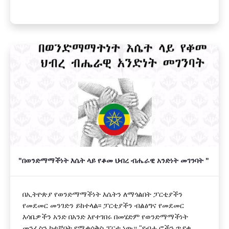
"በወንድማማችነት እሴት ላይ የቆመ ህብረ ብሔራዊ አንድነት መገንባት "
በኢትዮጵያ የወንድማማችነት እሴትን ለማጎልበት ፓርቲያችን
የመደመር መንገድን ይከተላል፡፡ ፓርቲያችን ብልፅግና የመደመር
እሳቤዎችን አንድ በአንድ እየተገበሩ በመሄድም የወንድማማችነት
መንፈስን ከተኛበት የሚቀሰቅስ ፓርቲ ነው። "የብሔሮችን ጥያቄ