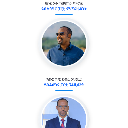
ክቡር አቶ ተመስገን ጥሩነህ
የብልፅግና ፓርቲ ም/ፕሬዚዳንት
ክቡር ዶ/ር ዐብይ አህመድ
የብልፅግና ፓርቲ ፕሬዚዳንት