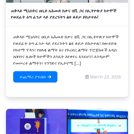
ጠቅላይ ሚኒስትር ዐቢይ አሕመድ ከቃና ቲቪ ጋር በኢትዮጵያ ከተሞች
የወደፊት ዕጣ ፈንታ ላይ ያደረጉትን ልዩ ቆይታ ይከታተሉ!
ጠቅላይ ሚኒስትር ዐቢይ አሕመድ ከቃና ቲቪ ጋር በኢትዮጵያ ከተሞች
የወደፊት ዕጣ ፈንታ ላይ ያደረጉትን ልዩ ቆይታ ይከታተሉ! በውይይቱ
የከተማ ፕላን፣ የዘላቂ ልማት እና የኮሪደር ልማት ፕሮጀክቶች አዲስ
አበባንና ሌሎች ከተሞችን እንዴት እየቀየሩ እንደሆነ፤ እንዲሁም
የመሠረተ ልማትን፣ የንግድና የኢኮኖሚ [...]
ተጨማሪ ያንብቡ
March 23, 2026