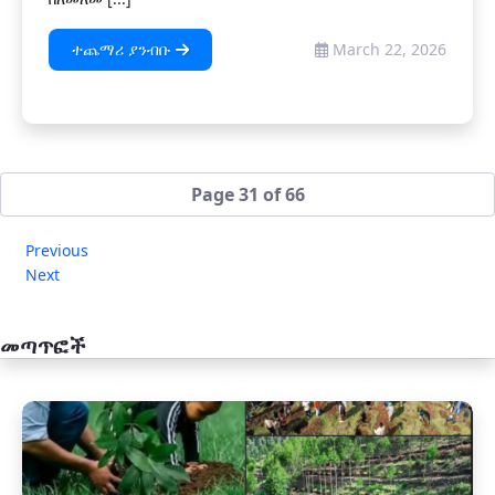
ተጨማሪ ያንብቡ
March 22, 2026
Page 31 of 66
Previous
Next
መጣጥፎች
አዲስ