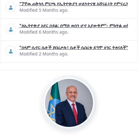
"7ኛዉ ጠቅላላ ምርጫ የኢትዮጵያን ሁለንተናዊ አሸናፊነት የምናረጋግጥበት እ
Modified 5 Months ago.
"ለኢትዮጵያ አየር ኃይል: ሰማይ ወሰን ሆኖ አያውቅም"- ምክትል ጠቅላይ 
Modified 6 Months ago.
"ሰላም ሲኖር ሴቶች ይበረታሉ፣ ሴቶች ሲበረቱ ደግሞ ሀገር ትጸናለች"- ዶ/
Modified 2 Months ago.