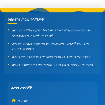
የብልፅግና ፓርቲ ዓላማዎች
ጠንካራ፣ ዴሞክራሲያዊ፣ ቅቡልነት ያለው፣ ዘላቂ ሀገረ-መንግሥትና
ኅብረብሔራዊ አንድነት መገንባት፤
ልማትና ፍትሐዊ ተጠቃሚነትን የሚያረጋግጥ አካታች የኢኮኖሚ
ሥርዓት መገንባት፤
ሁለንተናዊ ብልጽግናን የሚያሰፍን ማኅበራዊ ልማትን ማረጋገጥ፤
ሀገራዊ ክብርንና ጥቅምን ማዕከል ያደረገ የውጭ ግንኙነት ማካሄድ፡፡
ፈጣን አገናኞች
ዋና ገጽ