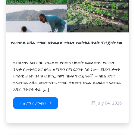
የአረንጓዴ አሻራ ተግባር ለትዉልድ ተስፋን የመትከል ትልቅ ፕሮጀክት ነዉ
የብልፅግና እሳቤ ስር የሰደደው የሰውን ህይወት በመለወጥ፣ የሀገርን
ገጽታ በመቀየር እና ዘላቂ ልማትን በማረጋገጥ ላይ ነው። ይህንን ታላቅ
ሀገራዊ ራዕይ በተግባር ከሚያሳዩን ግዙፍ ፕሮጀክቶች መካከል ደግሞ
የአረንጓዴ አሻራ መርሃ-ግብር ግንባር ቀደሙን ስፍራ ይይዛል። የአረንጓዴ
አሻራ ንቅናቄ ተራ [...]
ተጨማሪ ያንብቡ
July 04, 2026