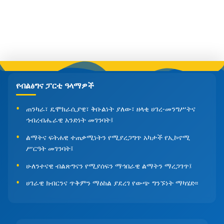
የብልፅግና ፓርቲ ዓላማዎች
ጠንካራ፣ ዴሞክራሲያዊ፣ ቅቡልነት ያለው፣ ዘላቂ ሀገረ-መንግሥትና
ኅብረብሔራዊ አንድነት መገንባት፤
ልማትና ፍትሐዊ ተጠቃሚነትን የሚያረጋግጥ አካታች የኢኮኖሚ
ሥርዓት መገንባት፤
ሁለንተናዊ ብልጽግናን የሚያሰፍን ማኅበራዊ ልማትን ማረጋገጥ፤
ሀገራዊ ክብርንና ጥቅምን ማዕከል ያደረገ የውጭ ግንኙነት ማካሄድ፡፡