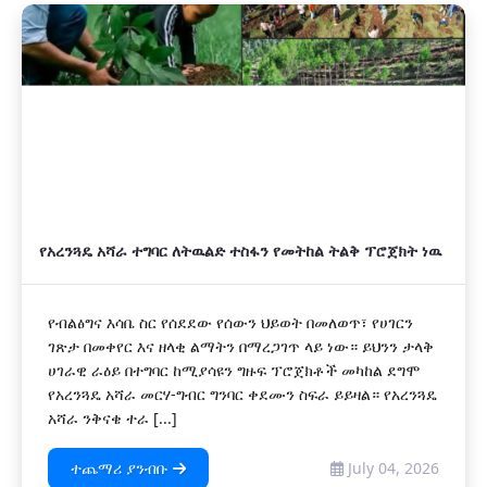
አዲስ
የአረንጓዴ አሻራ ተግባር ለትዉልድ ተስፋን የመትከል ትልቅ ፕሮጀክት ነዉ
የብልፅግና እሳቤ ስር የሰደደው የሰውን ህይወት በመለወጥ፣ የሀገርን
ገጽታ በመቀየር እና ዘላቂ ልማትን በማረጋገጥ ላይ ነው። ይህንን ታላቅ
ሀገራዊ ራዕይ በተግባር ከሚያሳዩን ግዙፍ ፕሮጀክቶች መካከል ደግሞ
የአረንጓዴ አሻራ መርሃ-ግብር ግንባር ቀደሙን ስፍራ ይይዛል። የአረንጓዴ
አሻራ ንቅናቄ ተራ [...]
ተጨማሪ ያንብቡ
July 04, 2026