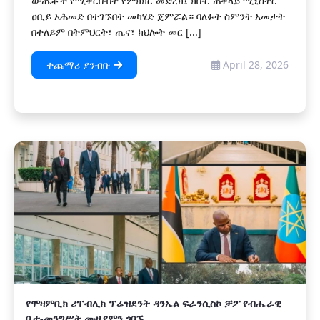
ውጤቶች የሚቀርቡበት የምክክር መድረክ፤ ክቡር ጠቅላይ ሚኒስትር
ዐቢይ አሕመድ በተገኙበት መካሄድ ጀምሯል። ‎ባለፉት ስምንት አመታት
በተለይም በትምህርት፣ ጤና፣ ክህሎት መር [...]
ተጨማሪ ያንብቡ
April 28, 2026
የሞዛምቢክ ሪፐብሊክ ፕሬዝደንት ዳንኤል ፍራንሲስኮ ቻፖ የብሔራዊ
ቤተ-መንግሥት ሙዚየምን ጎበኙ