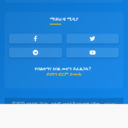
ማህበራዊ ሚዲያ
የብልጽግና አባል መሆን ይፈልጋሉ?
ይህንን ፎርም ይሙሉ
©2025 ብልፅግና ፓርቲ ሁሉም መብቶች የተጠበቁ ናቸው
መደመር
መንገዳችን፤ ብልፅግና መዳረሻችን