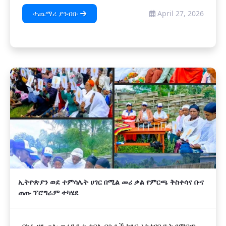
ተጨማሪ ያንብቡ
April 27, 2026
ኢትዮጵያን ወደ ተምሳሌት ሀገር በሚል መሪ ቃል የምርጫ ቅስቀሳና ቡና
ጠጡ ፕሮግራም ተካሄደ
በካፋ ዞን ጠሎ ወረዳ ጉታ ቀበሌ በሴቶች ክንፍ አስተባባሪነት የምርጫ