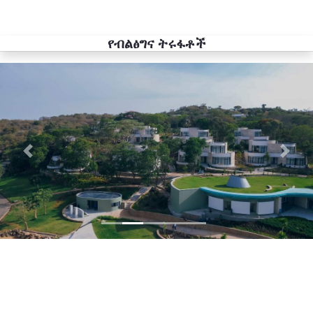
የብልፅግና ትሩፋቶች
Previous
Next