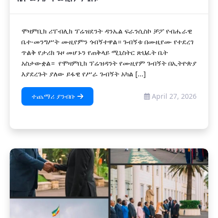
ሞዛምቢክ ሪፐብሊክ ፕሬዝደንት ዳንኤል ፍራንሲስኮ ቻፖ የብሔራዊ
ቤተ-መንግሥት ሙዚየምን ጎብኝተዋል። ጉብኝቱ በሙዚየሙ የተደረገ
ጥልቅ የታሪክ ጉዞ መሆኑን የጠቅላይ ሚኒስትር ጽህፈት ቤት
አስታውቋል። የሞዛምቢክ ፕሬዝዳንት የሙዚየም ጉብኝት በኢትዮጵያ
እያደረጉት ያለው ይፋዊ የሥራ ጉብኝት አካል [...]
ተጨማሪ ያንብቡ
April 27, 2026