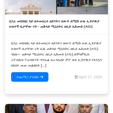
በጋራ መከባበር ላይ ለተመሰረተ ዕድገትና ለውጥ ለሚሹ ሁሉ ኢትዮጵያ
ሁለተኛ ቤታቸው ናት - ጠቅላይ ሚኒስትር ዐቢይ አሕመድ (ዶ/ር)
በጋራ መከባበር ላይ ለተመሰረተ ዕድገትና ለውጥ ለሚሹ ሁሉ ኢትዮጵያ
ሁለተኛ ቤታቸው ናት ሲሉ ጠቅላይ ሚኒስትር ዐቢይ አሕመድ (ዶ/ር)
ገለጹ። ጠቅላይ ሚኒስትር ዐቢይ አሕመድ (ዶ/ር) ለሞዛምቢክ
ሪፐብሊክ ፕሬዝደንት ዳንኤል ፍራንሲስኮ ቻፖ ወደ ኢትዮጵያ የእንኳን
በደህና መጡ መልዕክት [...]
ተጨማሪ ያንብቡ
April 27, 2026