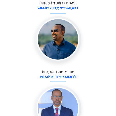
ክቡር አቶ ተመስገን ጥሩነህ
የብልፅግና ፓርቲ ም/ፕሬዚዳንት
ክቡር ዶ/ር ዐብይ አህመድ
የብልፅግና ፓርቲ ፕሬዚዳንት