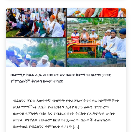
በኦሮሚያ ክልል ኢሉ አባ ቦር ዞን እና በመቱ ከተማ የብልፅግና ፓርቲ
የ"ምረጡኝ" ቅስቀሳ ዘመቻ ተካሄደ
ብልፅግና ፓርቲ እውነተኛ ብዝሃነት የተረጋገጠባትንና የወንድማማችነት
እህታማማችነት እሴት የዳበረባትን ኢትዮጵያን ዕውን በማድረግ፣
ዘመናዊ የፖለቲካ ባህል እና የብሔራዊነት ትርክት በኢትዮጵያ ውስጥ
እየገነባ ይገኛል። በሁሉም ዘርፍ የተጀመረው ስራወች ተጠናክረው
በመቀጠል የብልፅግና ተምሳሌት የሆነች [...]