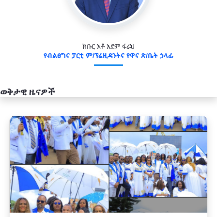
ክቡር አቶ አደም ፋራህ
የብልፅግና ፓርቲ ም/ፕሬዚዳንትና የዋና ጽ/ቤት ኃላፊ
ወቅታዊ ዜናዎች
አዲስ