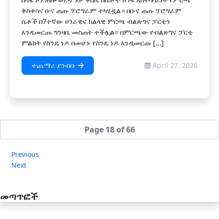
ቅስቀሳና ቡና ጠጡ ፕሮግራም ተካሂዷል። በቡና ጠጡ ፕሮግራም
ሴቶች በ7ተኛው ሀገራዊና ክልላዊ ምርጫ ብልጽግና ፓርቲን
እንዲመርጡ ግንዛቤ መስጠት ተችሏል። በምርጫው የብልጽግና ፓርቲ
ምልክት የስንዴ ነዶ በመሆኑ የስንዴ ነዶ እንዲመርጡ [...]
ተጨማሪ ያንብቡ
April 27, 2026
Page 18 of 66
Previous
Next
መጣጥፎች