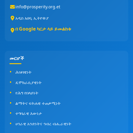
info@prosperity.org.et
አዲስ አበባ, ኢትዮጵያ
በ Google ካርታ ላይ ይመልከቱ
መርሆች
ሕዝባዊነት
ዴሞክራሲያዊነት
የሕግ የበላይነት
ልማትና ፍትሐዊ ተጠቃሚነት
ተግባራዊ እውነታ
ሀገራዊ አንድነትና ኅብረ ብሔራዊነት