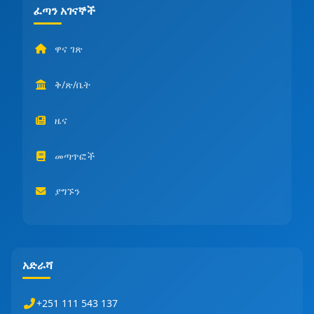
ፈጣን አገናኞች
ዋና ገጽ
ቅ/ጽ/ቤት
ዜና
መጣጥፎች
ያግኙን
አድራሻ
+251 111 543 137