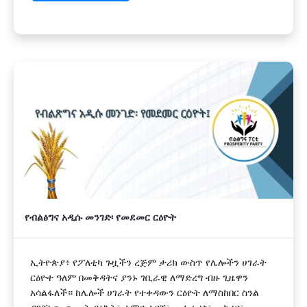
የብልፅግና አዲሱ መንገድ፡ የመደመር ርዕዮት
ኢትዮጵያ፥ የፖለቲካ ጉዟችን ረጅም ታሪክ ውስጥ የሌሎችን ሀገራት
ርዕዮተ ዓለም በመቅዳትና ያንኑ ገቢራዊ ለማድረግ ብዙ ጊዜዋን
አሳልፋለች። ከሌሎች ሀገራት የተቀዳውን ርዕዮት ለማስከበር ስንል