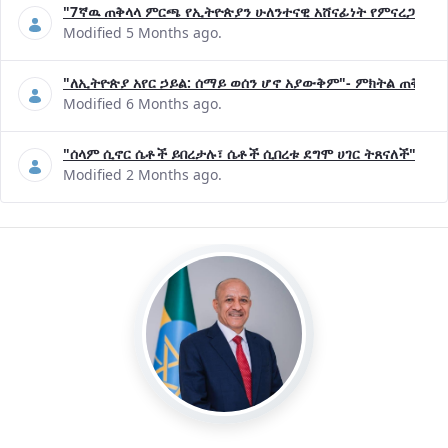
"7ኛዉ ጠቅላላ ምርጫ የኢትዮጵያን ሁለንተናዊ አሸናፊነት የምናረጋግጥበት እ
Modified 5 Months ago.
"ለኢትዮጵያ አየር ኃይል: ሰማይ ወሰን ሆኖ አያውቅም"- ምክትል ጠቅላይ 
Modified 6 Months ago.
"ሰላም ሲኖር ሴቶች ይበረታሉ፣ ሴቶች ሲበረቱ ደግሞ ሀገር ትጸናለች"- ዶ/
Modified 2 Months ago.