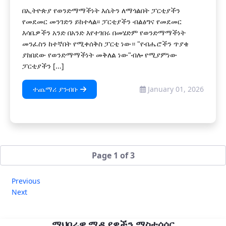
በኢትዮጵያ የወንድማማችነት እሴትን ለማጎልበት ፓርቲያችን
የመደመር መንገድን ይከተላል፡፡ ፓርቲያችን ብልፅግና የመደመር
እሳቤዎችን አንድ በአንድ እየተገበሩ በመሄድም የወንድማማችነት
መንፈስን ከተኛበት የሚቀሰቅስ ፓርቲ ነው። "የብሔሮችን ጥያቄ
ያከበደው የወንድማማችነት መቅለል ነው"ብሎ የሚያምነው
ፓርቲያችን [...]
ተጨማሪ ያንብቡ
January 01, 2026
Page 1 of 3
Previous
Next
ማህበራዊ ሚዲያዎችን ማስተሳሰር