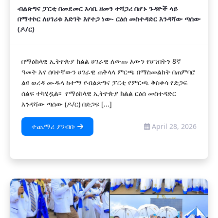
ብልጽግና ፓርቲ በመደመር እሳቤ ዘመን ተሻጋሪ በሆኑ ጉዳዮች ላይ
በማተኮር ለሀገሪቱ እድገት እየተጋ ነው- ርዕሰ መስተዳድር እንዳሻው ጣሰው
(ዶ/ር)
በማዕከላዊ ኢትዮጵያ ክልል ሀገራዊ ለውጡ እውን የሆነበትን 8ኛ
ዓመት እና ሰባተኛውን ሀገራዊ ጠቅላላ ምርጫ በማስመልከት በጠምባሮ
ልዩ ወረዳ ሙዱላ ከተማ የብልጽግና ፓርቲ የምርጫ ቅስቀሳ የድጋፍ
ሰልፍ ተካሂዷል፡፡ የማዕከላዊ ኢትዮጵያ ክልል ርዕሰ መስተዳድር
እንዳሻው ጣሰው (ዶ/ር) በድጋፍ [...]
ተጨማሪ ያንብቡ
April 28, 2026