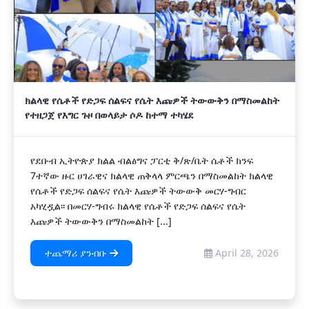
ክልላዊ የሴቶች የድጋፍ ሰልፍና የሴት እጩዎች ትውውቅን በማስመልከት
የተዘጋጀ የእግር ጉዞ በወላይታ ሶዶ ከተማ ተካሄደ
የደቡብ ኢትዮጵያ ክልል ብልፅግና ፓርቲ ቅ/ጽ/ቤት ሴቶች ክንፍ
7ተኛው ዙር ሀገራዊና ክልላዊ ጠቅላላ ምርጫን በማስመልከት ክልላዊ
የሴቶች የድጋፍ ሰልፍና የሴት እጩዎች ትውውቅ መርሃ-ግብር
አካሂዷል፡፡ በመርሃ-ግብሩ ክልላዊ የሴቶች የድጋፍ ሰልፍና የሴት
እጩዎች ትውውቅን በማስመልከት [...]
ተጨማሪ ያንብቡ
April 28, 2026