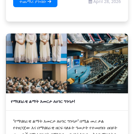
ተጨማሪ ያንብቡ
April 28, 2026
የማህበራዊ ልማት እመርታ ለሀገር ግንባታ!
‘’የማህበራዊ ልማት እመርታ ለሀገር ግንባታ’’ በሚል መሪ ቃል
የተዘጋጀው እና በማህበራዊ ዘርፍ ባለፉት ዓመታት የተመዘገቡ ዐበይት