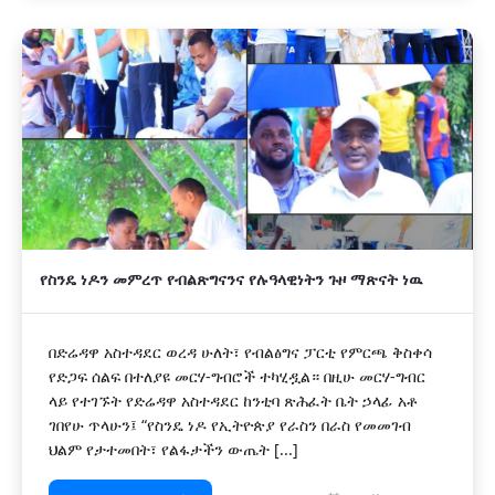
የስንዴ ነዶን መምረጥ የብልጽግናንና የሉዓላዊነትን ጉዞ ማጽናት ነዉ
በድሬዳዋ አስተዳደር ወረዳ ሁለት፣ የብልፅግና ፓርቲ የምርጫ ቅስቀሳ
የድጋፍ ሰልፍ በተለያዩ መርሃ-ግብሮች ተካሂዷል። በዚሁ መርሃ-ግብር
ላይ የተገኙት የድሬዳዋ አስተዳደር ከንቲባ ጽሕፈት ቤት ኃላፊ አቶ
ገበየሁ ጥላሁን፤ “የስንዴ ነዶ የኢትዮጵያ የራስን በራስ የመመገብ
ህልም የታተመበት፣ የልፋታችን ውጤት [...]