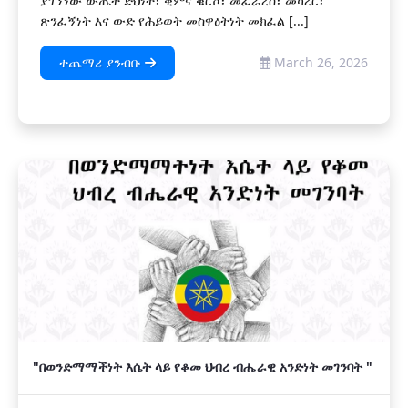
ያገኘነው ውጤት ድህነት፣ ቂምና ቁርሾ፣ መፈራረስ፣ መካረር፣
ጽንፈኝነት እና ውድ የሕይወት መስዋዕትነት መክፈል [...]
ተጨማሪ ያንብቡ
March 26, 2026
"በወንድማማችነት እሴት ላይ የቆመ ህብረ ብሔራዊ አንድነት መገንባት "