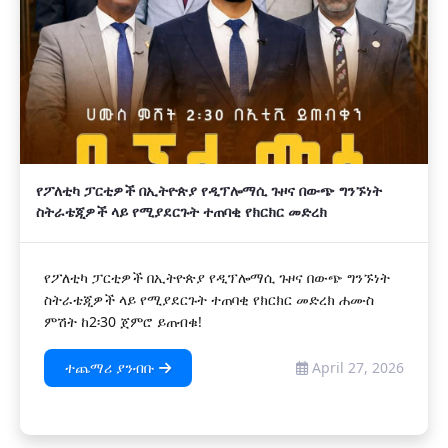
የፖለቲካ ፓርቲዎች በኢትዮጵያ የዲፕሎማሲ ጉዞና በውጭ ግንኙነት
ስትራቴጂዎች ላይ የሚያደርጉት ተጠባቂ የክርክር መድረክ
የፖለቲካ ፓርቲዎች በኢትዮጵያ የዲፕሎማሲ ጉዞና በውጭ ግንኙነት
ስትራቴጂዎች ላይ የሚያደርጉት ተጠባቂ የክርክር መድረክ ሐሙስ
ምሽት ከ2፡30 ጀምሮ ይጠብቁ!
ተጨማሪ ያንብቡ
April 27, 2026