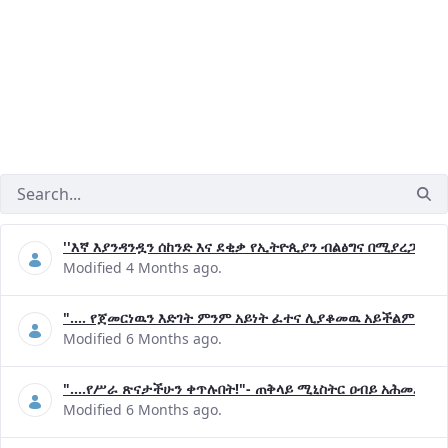
''እኛ እያንዳንዷን ሰከንድ እና ደቂቃ የኢትዮጲያን ብልፅግና በሚያረጋግጡ 
Modified 4 Months ago.
".... የጀመርነዉን እድገት ምንም አይነት ፈተና ሊያቆመዉ አይችልም"- ጠ
Modified 6 Months ago.
"....የሥራ ጽናታችሁን ቀጥሉበት!"- ጠቅላይ ሚኒስትር ዐብይ አሕመድ (ዶ
Modified 6 Months ago.