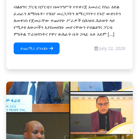
ብልፅግና ፓርቲ በፓርቲና በመንግሥት የተቀናጀ አመራር የስራ ዕድል
ፈጠራን ለማስፋት፣ የገበያ መረጋጋትን ለማረጋገጥና የኑሮ ውድነትን
ለመቀነስ የጀመራቸው ተጨባጭ ሥራዎች በሕዝብ ሕይወት ላይ
የሚታዩ ለውጦችን እያስመዘገቡ መሆናቸውን የብልፅግና ፓርቲ
ምክትል ፕሬዝዳንትና የዋና ጽሕፈት ቤት ኃላፊ አቶ አደም [...]
ተጨማሪ ያንብቡ
July 22, 2026