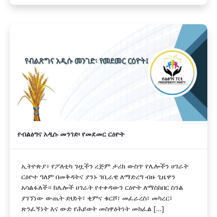
የብልፅግና አዲሱ መንገድ፡ የመደመር ርዕዮት
ኢትዮጵያ፥ የፖለቲካ ጉዟችን ረጅም ታሪክ ውስጥ የሌሎችን ሀገራት
ርዕዮተ ዓለም በመቅዳትና ያንኑ ገቢራዊ ለማድረግ ብዙ ጊዜዋን
አሳልፋለች። ከሌሎች ሀገራት የተቀዳውን ርዕዮት ለማስከበር ስንል
ያገኘነው ውጤት ድህነት፣ ቂምና ቁርሾ፣ መፈራረስ፣ መካረር፣
ጽንፈኝነት እና ውድ የሕይወት መስዋዕትነት መክፈል [...]