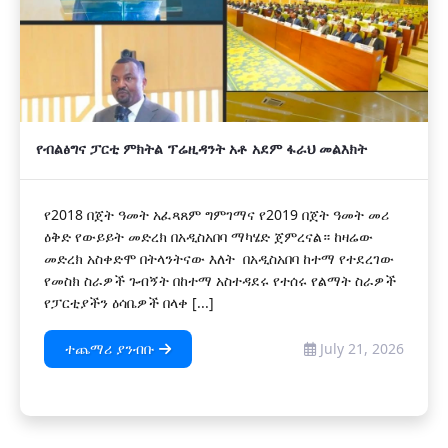
የብልፅግና ፓርቲ ምክትል ፕሬዚዳንት አቶ አደም ፋራህ መልእክት
የ2018 በጀት ዓመት አፈጻጸም ግምገማና የ2019 በጀት ዓመት መሪ
ዕቅድ የውይይት መድረክ በአዲስአበባ ማካሄድ ጀምረናል። ከዛሬው
መድረክ አስቀድሞ በትላንትናው እለት በአዲስአበባ ከተማ የተደረገው
የመስክ ስራዎች ጉብኝት በከተማ አስተዳደሩ የተሰሩ የልማት ስራዎች
የፓርቲያችን ዕሳቤዎች በላቀ [...]
ተጨማሪ ያንብቡ
July 21, 2026