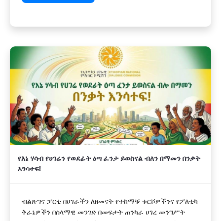
የእኔ ሃሳብ የሀገሬን የወደፊት ዕጣ ፈንታ ይወስናል ብለን በማመን በንቃት
እንሳተፍ!
ብልጽግና ፓርቲ በሀገራችን ለዘመናት የተከማቹ ቁርሾዎችንና የፖለቲካ
ቅራኔዎችን በሰላማዊ መንገድ በመፍታት ጠንካራ ሀገረ መንግሥት