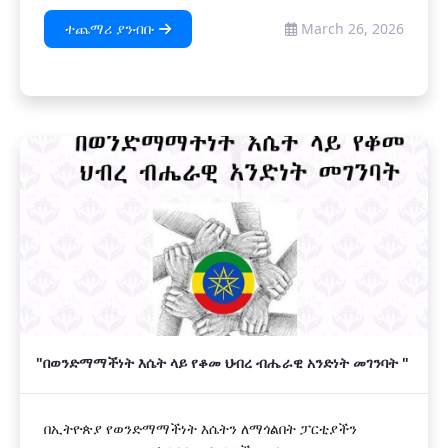
ተጨማሪ ያንብቡ
March 26, 2026
"በወንድማማችነት እሴት ላይ የቆመ ህብረ ብሔራዊ አንድነት መገንባት "
በኢትዮጵያ የወንድማማችነት እሴትን ለማጎልበት ፓርቲያችን