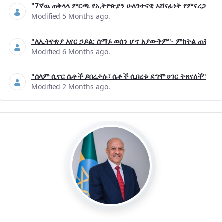
"7ኛዉ ጠቅላላ ምርጫ የኢትዮጵያን ሁለንተናዊ አሸናፊነት የምናረጋግጥበት እ
Modified 5 Months ago.
"ለኢትዮጵያ አየር ኃይል: ሰማይ ወሰን ሆኖ አያውቅም"- ምክትል ጠቅላይ 
Modified 6 Months ago.
"ሰላም ሲኖር ሴቶች ይበረታሉ፣ ሴቶች ሲበረቱ ደግሞ ሀገር ትጸናለች"- ዶ/
Modified 2 Months ago.