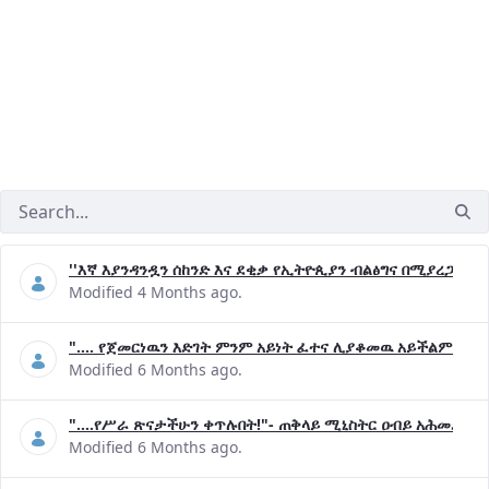
''እኛ እያንዳንዷን ሰከንድ እና ደቂቃ የኢትዮጲያን ብልፅግና በሚያረጋግጡ 
Modified 4 Months ago.
".... የጀመርነዉን እድገት ምንም አይነት ፈተና ሊያቆመዉ አይችልም"- ጠ
Modified 6 Months ago.
"....የሥራ ጽናታችሁን ቀጥሉበት!"- ጠቅላይ ሚኒስትር ዐብይ አሕመድ (ዶ
Modified 6 Months ago.