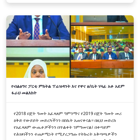
የብልፅግና ፓርቲ ምክትል ፕሬዝዳንት እና የዋና ፅ/ቤት ሃላፊ አቶ አደም
ፋራህ መልእክት
የ2018 በጀት ዓመት አፈጻጸም ግምገማና የ2019 በጀት ዓመት መሪ
ዕቅድ የውይይት መድረካችንን በስኬት አጠናቀናል። በዚህ መድረክ
የአፈጻጸም ውጤቶቻችንን በጥልቀት ገምግመናል፤ በቀጣይም
የሕዝባችንን ተጠቃሚነት የሚያረጋግጡ የትኩረት አቅጣጫዎችን