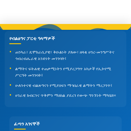
የብልፅግና ፓርቲ ዓላማዎች
ጠንካራ፣ ዴሞክራሲያዊ፣ ቅቡልነት ያለው፣ ዘላቂ ሀገረ-መንግሥትና
ኅብረብሔራዊ አንድነት መገንባት፤
ልማትና ፍትሐዊ ተጠቃሚነትን የሚያረጋግጥ አካታች የኢኮኖሚ
ሥርዓት መገንባት፤
ሁለንተናዊ ብልጽግናን የሚያሰፍን ማኅበራዊ ልማትን ማረጋገጥ፤
ሀገራዊ ክብርንና ጥቅምን ማዕከል ያደረገ የውጭ ግንኙነት ማካሄድ፡፡
ፈጣን አገናኞች