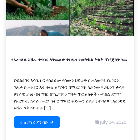
የአረንጓዴ አሻራ ተግባር ለትዉልድ ተስፋን የመትከል ትልቅ ፕሮጀክት ነዉ
የብልፅግና እሳቤ ስር የሰደደው የሰውን ህይወት በመለወጥ፣ የሀገርን
ገጽታ በመቀየር እና ዘላቂ ልማትን በማረጋገጥ ላይ ነው። ይህንን ታላቅ
ሀገራዊ ራዕይ በተግባር ከሚያሳዩን ግዙፍ ፕሮጀክቶች መካከል ደግሞ
የአረንጓዴ አሻራ መርሃ-ግብር ግንባር ቀደሙን ስፍራ ይይዛል። የአረንጓዴ
አሻራ ንቅናቄ ተራ [...]
ተጨማሪ ያንብቡ
July 04, 2026