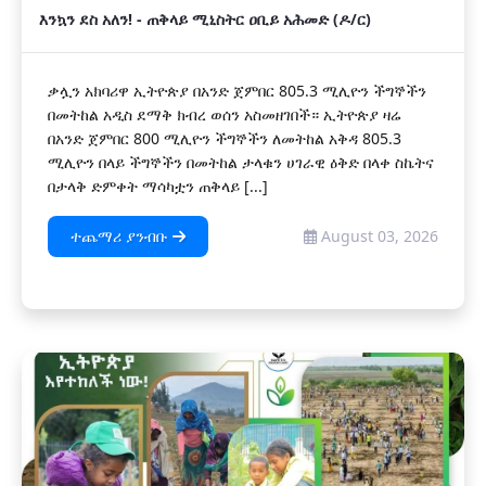
እንኳን ደስ አለን! - ጠቅላይ ሚኒስትር ዐቢይ አሕመድ (ዶ/ር)
ቃሏን አክባሪዋ ኢትዮጵያ በአንድ ጀምበር 805.3 ሚሊዮን ችግኞችን
በመትከል አዲስ ደማቅ ክብረ ወሰን አስመዘገበች። ኢትዮጵያ ዛሬ
በአንድ ጀምበር 800 ሚሊዮን ችግኞችን ለመትከል አቅዳ 805.3
ሚሊዮን በላይ ችግኞችን በመትከል ታላቁን ሀገራዊ ዕቅድ በላቀ ስኬትና
በታላቅ ድምቀት ማሳካቷን ጠቅላይ [...]
ተጨማሪ ያንብቡ
August 03, 2026