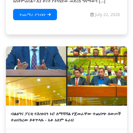
አስቀምጠናል። ለ3 ቀናት የተካሄደው መድረክ ዓላማውን [...]
ተጨማሪ ያንብቡ
July 22, 2026
ብልፅግና ፓርቲ የሕዝብን ኑሮ ለማሻሻል የጀመራቸው ተጨባጭ ለውጦች
ተጠናክረው ይቀጥላሉ - አቶ አደም ፋራህ