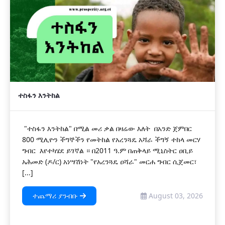
ተስፋን እንትከል
"ተስፋን እንትከል" በሚል መሪ ቃል በዛሬው እለት በአንድ ጀምበር
800 ሚሊዮን ችግኞችን የመትከል የአረንጓዴ አሻራ ችግኝ ተከላ መርሃ
ግብር እየተካሄደ ይገኛል ። በ2011 ዓ.ም በጠቅላይ ሚኒስትር ዐቢይ
አሕመድ (ዶ/ር) አነሣሽነት "የአረንጓዴ ዐሻራ" መርሐ ግብር ሲጀመር፣
[...]
ተጨማሪ ያንብቡ
August 03, 2026