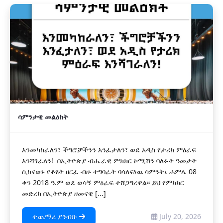
ሳምንታዊ መልዕክት
እንመካከራለን፣ ችግሮቻችንን እንፈታለን፣ ወደ አዲስ የታሪክ ምዕራፍ
እንሻገራለን! በኢትዮጵያ ብሔራዊ ምክክር ኮሚሽን ባለፉት ዓመታት
ሲከናወኑ የቆዩት ዘርፈ ብዙ ተግባራት ባሳለፍነዉ ሳምንት፤ ሐምሌ 08
ቀን 2018 ዓ.ም ወደ ወሳኝ ምዕራፍ ተሸጋግረዋል፡፡ ይህ የምክክር
መድረክ በኢትዮጵያ ዘመናዊ [...]
ተጨማሪ ያንብቡ
July 20, 2026