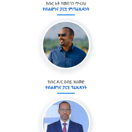
ክቡር አቶ ተመስገን ጥሩነህ
የብልፅግና ፓርቲ ም/ፕሬዚዳንት
ክቡር ዶ/ር ዐብይ አህመድ
የብልፅግና ፓርቲ ፕሬዚዳንት