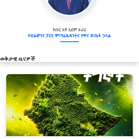
ክቡር አቶ አደም ፋራህ
የብልፅግና ፓርቲ ም/ፕሬዚዳንትና የዋና ጽ/ቤት ኃላፊ
ወቅታዊ ዜናዎች
አዲስ