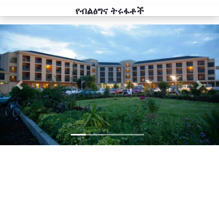
የብልፅግና ትሩፋቶች
Previous
Next