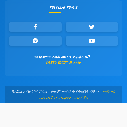
ማህበራዊ ሚዲያ
የብልጽግና አባል መሆን ይፈልጋሉ?
ይህንን ፎርም ይሙሉ
©2025 ብልፅግና ፓርቲ ሁሉም መብቶች የተጠበቁ ናቸው
መደመር
መንገዳችን፤ ብልፅግና መዳረሻችን