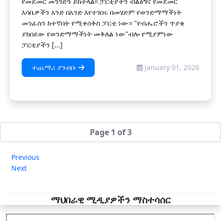
የመደመር መንገድን ይከተላል፡፡ ፓርቲያችን ብልፅግና የመደመር
እሳቤዎችን አንድ በአንድ እየተገበሩ በመሄድም የወንድማማችነት
መንፈስን ከተኛበት የሚቀሰቅስ ፓርቲ ነው። "የብሔሮችን ጥያቄ
ያከበደው የወንድማማችነት መቅለል ነው"ብሎ የሚያምነው
ፓርቲያችን [...]
ተጨማሪ ያንብቡ
January 01, 2026
Page 1 of 3
Previous
Next
ማህበራዊ ሚዲያዎችን ማስተሳሰር