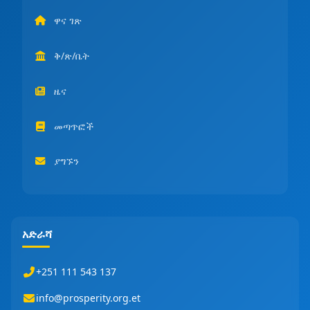
ዋና ገጽ
ቅ/ጽ/ቤት
ዜና
መጣጥፎች
ያግኙን
አድራሻ
+251 111 543 137
info@prosperity.org.et