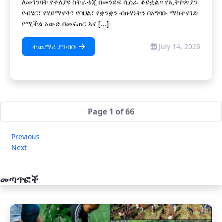
ለመገንባት የተለያዩ ስትራቴጂ በመንደፍ ሲሰራ ቆይቷል። የኢትዮጵያን
የብሄር፣ የሃይማኖት፣ የባህል፣ የቋንቋን ብዙሃነትን በአግባቡ ማስተናገድ
የሚችል አውድ በመፍጠር እና [...]
ተጨማሪ ያንብቡ
July 14, 2026
Page 1 of 66
Previous
Next
መጣጥፎች
አዲስ