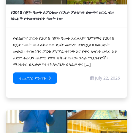
የ2018 በጀት ዓመት ለፓርቲው በርካታ ፖለቲካዊ ድሎችና ዘርፈ ብዙ
ስኬቶች የተመዘገቡበት ዓመት ነው
የብልፅግና ፓርቲ የ2018 በጀት ዓመት አፈጻጸም ግምገማና የ2019
በጀት ዓመት መሪ ዕቅድ የውይይት መድረክ ተካሂዷል። በውይይት
መድረኩ የብልፅግና ፓርቲ ም/ፕሬዝዳንት እና የዋና ጽ/ቤት ኃላፊ አቶ
አደም ፋራህን ጨምሮ የዋና ጽ/ቤት የዘርፍ ኃላፊ ሚኒስትሮች፣
ሚንስትር ደኤታዎች፣ የቅ/ጽ/ቤት ኃላፊዎችና [...]
ተጨማሪ ያንብቡ
July 22, 2026