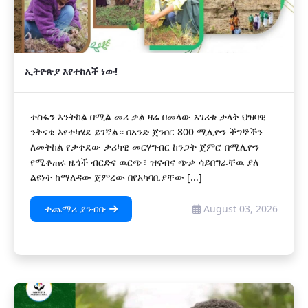
ኢትዮጵያ እየተከለች ነው!
ተስፋን እንትከል በሚል መሪ ቃል ዛሬ በመላው አገሪቱ ታላቅ ህዝባዊ
ንቅናቄ እየተካሄደ ይገኛል። በአንድ ጀንበር 800 ሚሊዮን ችግኞችን
ለመትከል የታቀደው ታሪካዊ መርሃግብር ከንጋት ጀምሮ በሚሊዮን
የሚቆጠሩ ዜጎች ብርድና ዉርጭ፣ ዝናብና ጭቃ ሳይበግራቸዉ ያለ
ልዩነት ከማለዳው ጀምረው በየአካባቢያቸው [...]
ተጨማሪ ያንብቡ
August 03, 2026