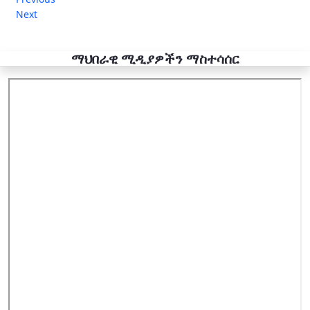
Next
ማህበራዊ ሚዲያዎችን ማስተሳሰር