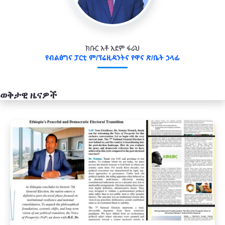
ክቡር አቶ አደም ፋራህ
የብልፅግና ፓርቲ ም/ፕሬዚዳንትና የዋና ጽ/ቤት ኃላፊ
ወቅታዊ ዜናዎች
አዲስ