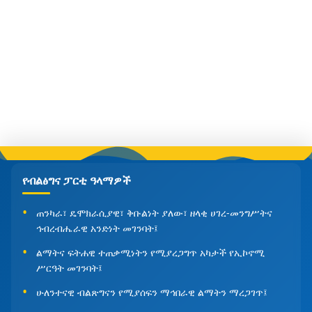
የብልፅግና ፓርቲ ዓላማዎች
ጠንካራ፣ ዴሞክራሲያዊ፣ ቅቡልነት ያለው፣ ዘላቂ ሀገረ-መንግሥትና
ኅብረብሔራዊ አንድነት መገንባት፤
ልማትና ፍትሐዊ ተጠቃሚነትን የሚያረጋግጥ አካታች የኢኮኖሚ
ሥርዓት መገንባት፤
ሁለንተናዊ ብልጽግናን የሚያሰፍን ማኅበራዊ ልማትን ማረጋገጥ፤