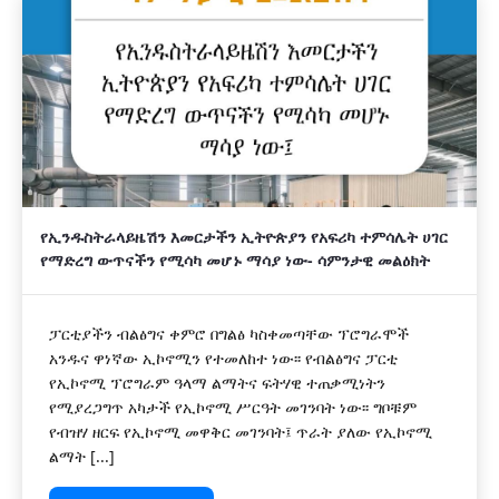
የኢንዱስትራላይዜሽን እመርታችን ኢትዮጵያን የአፍሪካ ተምሳሌት ሀገር
የማድረግ ውጥናችን የሚሳካ መሆኑ ማሳያ ነው- ሳምንታዊ መልዕክት
ፓርቲያችን ብልፅግና ቀምሮ በግልፅ ካስቀመጣቸው ፕሮግራሞች
አንዱና ዋነኛው ኢኮኖሚን የተመለከተ ነው፡፡ የብልፅግና ፓርቲ
የኢኮኖሚ ፕሮግራም ዓላማ ልማትና ፍትሃዊ ተጠቃሚነትን
የሚያረጋግጥ አካታች የኢኮኖሚ ሥርዓት መገንባት ነው፡፡ ግቦቹም
የብዝሃ ዘርፍ የኢኮኖሚ መዋቅር መገንባት፤ ጥራት ያለው የኢኮኖሚ
ልማት [...]