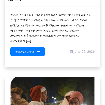
​ምርጫ ለኢትዮጵያ ሀገራዊ የዲሞክራሲ ስርዓት ግንባታዋን ወደ ላቀ
ደረጃ ለማሸጋገር ታሪካዊ ፋይዳ አለው ። 7ኛውን ጠቅላላ ምርጫ
በሚሊዮን የሚቆጠሩ መራጮች ማልደው ተነስተው በየምርጫ
ጣቢያዎቹ በመገኘት ቀጣይ እጣ ፈንታቸውን እና ሀገሪቱን
ለሚቀጥሉት 5 ዓመታት የሚመራውን መንግስት ለመምረጥ
ድምፃቸውን [...]
ተጨማሪ ያንብቡ
June 02, 2026