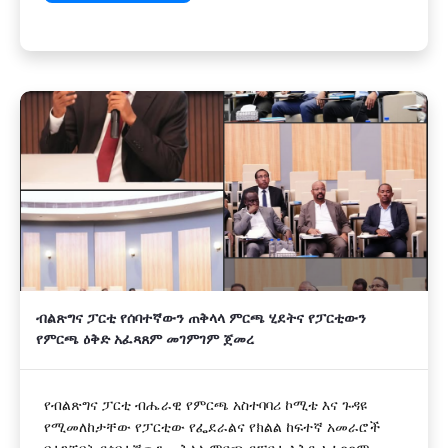
ብልጽግና ፓርቲ የሰባተኛውን ጠቅላላ ምርጫ ሂደትና የፓርቲውን
የምርጫ ዕቅድ አፈጻጸም መገምገም ጀመረ
የብልጽግና ፓርቲ ብሔራዊ የምርጫ አስተባባሪ ኮሚቴ እና ጉዳዩ
የሚመለከታቸው የፓርቲው የፌደራልና የክልል ከፍተኛ አመራሮች