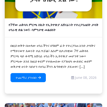
የ7ኛው ጠቅላላ ምርጫ ስኬት የኢትዮጵያ አሸናፊነት የተረጋገጠበት ታላቅ
ሀገራዊ ድል ነው!- ሳምንታዊ መልዕክት
በዚህ ወቅት በመላው ሀገራችንና በዓለም ፊት የተረጋገጠ አንድ ታላቅና
የማይናወጥ እውነት ተፈጥሯል፤ እሱም በታሪካዊው 7ኛ ጠቅላላ
ምርጫ ላይ ቀዳሚ አሸናፊ ሀገራችን ኢትዮጵያ መሆንዋ ነው፡፡
ምርጫው እንደ ከዚህ ቀደም የተለመደው የፖለቲካ ውድድር ወይም
ወቅታዊ ሁነት ሳይሆን የሀገራችንን ሉዓላዊነት ያደመቀ፣ [...]
ተጨማሪ ያንብቡ
June 08, 2026