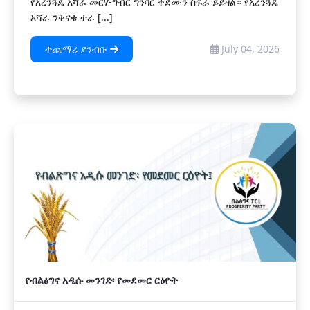
የአረንጓዴ አሻራ መርሃ-ግብር ግንባር ቀደሙን ስፍራ ይይዛል። የአረንጓዴ
አሻራ ንቅናቄ ተራ [...]
ተጨማሪ ያንብቡ
July 04, 2026
የብልፅግና አዲሱ መንገድ፡ የመደመር ርዕዮት