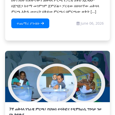
በተገኙበት የሰባተኛውን ጠቅላላ ምርጫ የፓርቲ እቅድ አፈጻጸም
በጅግጅጋ ከተማ መገምገም ጀምሯል። ፓርቲው በሰባተኛው ጠቅላላ
ምርጫ እቅዱ መሠረት በቅድመ ምርጫና በምርጫው ወቅት [...]
ተጨማሪ ያንብቡ
June 06, 2026
7ኛ ጠቅላላ ሃገራዊ ምርጫ፣ የህዝብ ተሳትፎና የዲሞክራሲ ግንባታ ጉዞ
በኢትዮጵያ