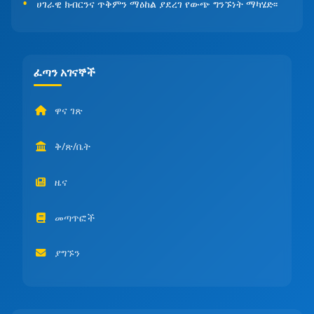
ሀገራዊ ክብርንና ጥቅምን ማዕከል ያደረገ የውጭ ግንኙነት ማካሄድ፡፡
ፈጣን አገናኞች
ዋና ገጽ
ቅ/ጽ/ቤት
ዜና
መጣጥፎች
ያግኙን