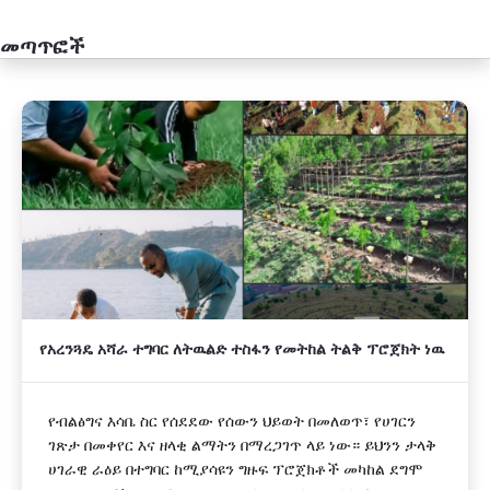
መጣጥፎች
አዲስ
የአረንጓዴ አሻራ ተግባር ለትዉልድ ተስፋን የመትከል ትልቅ ፕሮጀክት ነዉ
የብልፅግና እሳቤ ስር የሰደደው የሰውን ህይወት በመለወጥ፣ የሀገርን
ገጽታ በመቀየር እና ዘላቂ ልማትን በማረጋገጥ ላይ ነው። ይህንን ታላቅ
ሀገራዊ ራዕይ በተግባር ከሚያሳዩን ግዙፍ ፕሮጀክቶች መካከል ደግሞ