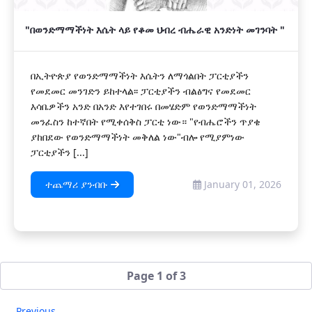
"በወንድማማችነት እሴት ላይ የቆመ ህብረ ብሔራዊ አንድነት መገንባት "
በኢትዮጵያ የወንድማማችነት እሴትን ለማጎልበት ፓርቲያችን
የመደመር መንገድን ይከተላል፡፡ ፓርቲያችን ብልፅግና የመደመር
እሳቤዎችን አንድ በአንድ እየተገበሩ በመሄድም የወንድማማችነት
መንፈስን ከተኛበት የሚቀሰቅስ ፓርቲ ነው። "የብሔሮችን ጥያቄ
ያከበደው የወንድማማችነት መቅለል ነው"ብሎ የሚያምነው
ፓርቲያችን [...]
ተጨማሪ ያንብቡ
January 01, 2026
Page 1 of 3
Previous