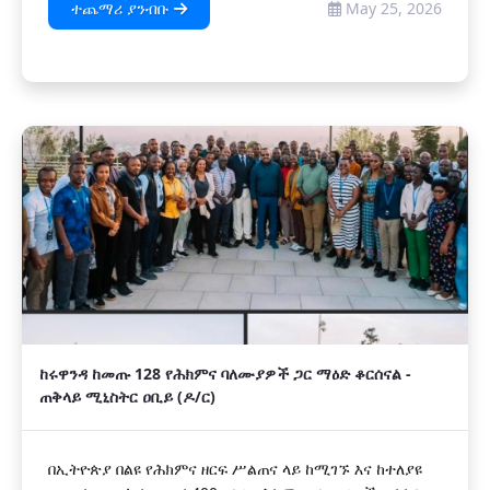
ተጨማሪ ያንብቡ
May 25, 2026
ከሩዋንዳ ከመጡ 128 የሕክምና ባለሙያዎች ጋር ማዕድ ቆርሰናል -
ጠቅላይ ሚኒስትር ዐቢይ (ዶ/ር)
በኢትዮጵያ በልዩ የሕክምና ዘርፍ ሥልጠና ላይ ከሚገኙ እና ከተለያዩ