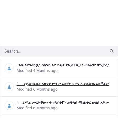
''እኛ እያንዳንዷን ሰከንድ እና ደቂቃ የኢትዮጲያን ብልፅግና በሚያረጋግጡ 
Modified 4 Months ago.
".... የጀመርነዉን እድገት ምንም አይነት ፈተና ሊያቆመዉ አይችልም"- ጠ
Modified 6 Months ago.
"....የሥራ ጽናታችሁን ቀጥሉበት!"- ጠቅላይ ሚኒስትር ዐብይ አሕመድ (ዶ
Modified 6 Months ago.