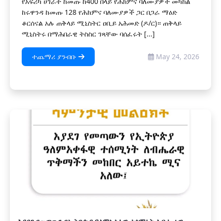
የአፍሪካ ሀገራት ከመጡ ከ400 በላይ የሕክምና ባለሙያዎች መካከል
ከሩዋንዳ ከመጡ 128 የሕክምና ባለሙያዎች ጋር በጋራ ማዕድ
ቆርሰናል አሉ ጠቅላይ ሚኒስትር ዐቢይ አሕመድ (ዶ/ር)። ጠቅላይ
ሚኒስትሩ በማሕበራዊ ትስስር ገጻቸው ባሰፈሩት [...]
ተጨማሪ ያንብቡ
May 24, 2026