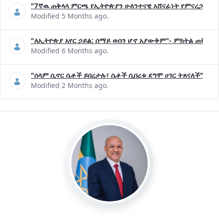
"7ኛዉ ጠቅላላ ምርጫ የኢትዮጵያን ሁለንተናዊ አሸናፊነት የምናረጋግጥበት እ
Modified 5 Months ago.
"ለኢትዮጵያ አየር ኃይል: ሰማይ ወሰን ሆኖ አያውቅም"- ምክትል ጠቅላይ 
Modified 6 Months ago.
"ሰላም ሲኖር ሴቶች ይበረታሉ፣ ሴቶች ሲበረቱ ደግሞ ሀገር ትጸናለች"- ዶ/
Modified 2 Months ago.