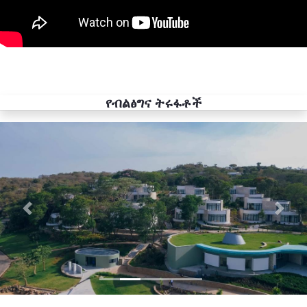
የብልፅግና ትሩፋቶች
Previous
Next