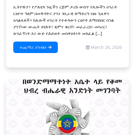
ኢትዮጵያ፥ የፖለቲካ ጉዟችን ረጅም ታሪክ ውስጥ የሌሎችን ሀገራት
ርዕዮተ ዓለም በመቅዳትና ያንኑ ገቢራዊ ለማድረግ ብዙ ጊዜዋን
አሳልፋለች። ከሌሎች ሀገራት የተቀዳውን ርዕዮት ለማስከበር ስንል
ያገኘነው ውጤት ድህነት፣ ቂምና ቁርሾ፣ መፈራረስ፣ መካረር፣
ጽንፈኝነት እና ውድ የሕይወት መስዋዕትነት መክፈል [...]
ተጨማሪ ያንብቡ
March 26, 2026