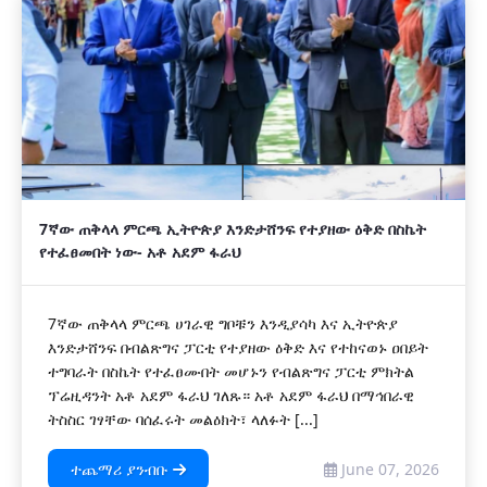
7ኛው ጠቅላላ ምርጫ ኢትዮጵያ እንድታሸንፍ የተያዘው ዕቅድ በስኬት
የተፈፀመበት ነው- አቶ አደም ፋራህ
7ኛው ጠቅላላ ምርጫ ሀገራዊ ግቦቹን እንዲያሳካ እና ኢትዮጵያ
እንድታሸንፍ በብልጽግና ፓርቲ የተያዘው ዕቅድ እና የተከናወኑ ዐበይት
ተግባራት በስኬት የተፈፀሙበት መሆኑን የብልጽግና ፓርቲ ምክትል
ፕሬዚዳንት አቶ አደም ፋራህ ገለጹ። አቶ አደም ፋራህ በማኅበራዊ
ትስስር ገፃቸው ባሰፈሩት መልዕክት፣ ላለፉት [...]
ተጨማሪ ያንብቡ
June 07, 2026