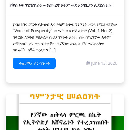
ቮይስ ኦፍ ፕሮስፐሪቲ መፅሄት 2ኛ እትም ወደ አንባቢያን ሊደርስ ነው!
የብልፅግና ፓርቲ የሕዝብ እና ዓለም አቀፍ ግንኙነት ዘርፍ የሚያዘጋጀው
"Voice of Prosperity" መፅሄት ሁለተኛ እትም (Vol. 1 No. 2)
በቅርቡ ለንባብ ይበቃል። በዚህ በጉጉት እየተጠበቀ በሚገኘዉ እትም
የሚዳሰሱ ዋና ዋና ጉዳዮች፡- °የ7ኛው አገራዊ ምርጫ ታሪካዊ
ስኬቶች፦ ከ54 ሚሊዮን [...]
ተጨማሪ ያንብቡ
June 13, 2026