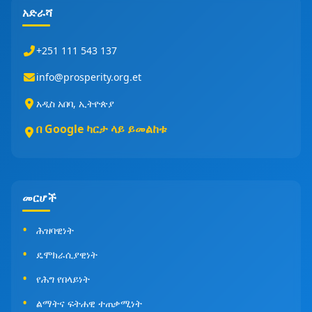
አድራሻ
+251 111 543 137
info@prosperity.org.et
አዲስ አበባ, ኢትዮጵያ
በ Google ካርታ ላይ ይመልከቱ
መርሆች
ሕዝባዊነት
ዴሞክራሲያዊነት
የሕግ የበላይነት
ልማትና ፍትሐዊ ተጠቃሚነት