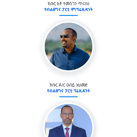
ክቡር አቶ ተመስገን ጥሩነህ
የብልፅግና ፓርቲ ም/ፕሬዚዳንት
ክቡር ዶ/ር ዐብይ አህመድ
የብልፅግና ፓርቲ ፕሬዚዳንት