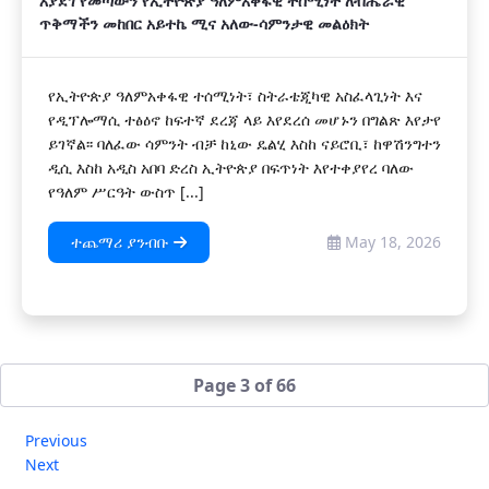
እያደገ የመጣውን የኢትዮጵያ ዓለምአቀፋዊ ተሰሚነት ለብሔራዊ
ጥቅማችን መከበር አይተኬ ሚና አለው-ሳምንታዊ መልዕክት
የኢትዮጵያ ዓለምአቀፋዊ ተሰሚነት፣ ስትራቴጂካዊ አስፈላጊነት እና
የዲፕሎማሲ ተፅዕኖ ከፍተኛ ደረጃ ላይ እየደረሰ መሆኑን በግልጽ እየታየ
ይገኛል፡፡ ባለፈው ሳምንት ብቻ ከኒው ዴልሂ እስከ ናይሮቢ፣ ከዋሽንግተን
ዲሲ እስከ አዲስ አበባ ድረስ ኢትዮጵያ በፍጥነት እየተቀያየረ ባለው
የዓለም ሥርዓት ውስጥ [...]
ተጨማሪ ያንብቡ
May 18, 2026
Page 3 of 66
Previous
Next