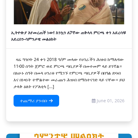
ኢትዮጵያ እየመረጠች ነው! እንኳን ለ7ኛው ጠቅላላ ምርጫ ቀን አደረሳቹ
አደረሰን-ሳምንታዊ መልዕክት
ዛሬ ግንቦት 24 ቀን 2018 ዓ/ም መላው የሀገራችን ሕዝብ ከማለዳው
11፡00 ሰዓት ጀምሮ ወደ ምርጫ ጣቢያዎች በመተመም ላይ ይገኛል።
በአሁኑ ሰዓት በመላ ሀገሪቱ የሚገኙ የምርጫ ጣቢያዎች በበዓል ድባብ
እና በነጻነት ተሞልተው መራጩን ሕዝብ በማስተናገድ ላይ ናቸው። ይህ
ታላቅ ዕለት የፖለቲካ [...]
ተጨማሪ ያንብቡ
June 01, 2026