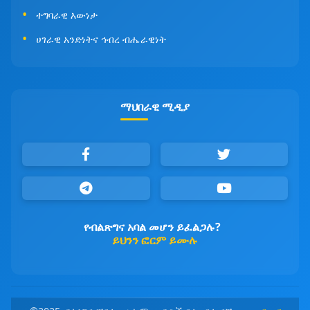
ተግባራዊ እውነታ
ሀገራዊ አንድነትና ኅብረ ብሔራዊነት
ማህበራዊ ሚዲያ
የብልጽግና አባል መሆን ይፈልጋሉ?
ይህንን ፎርም ይሙሉ