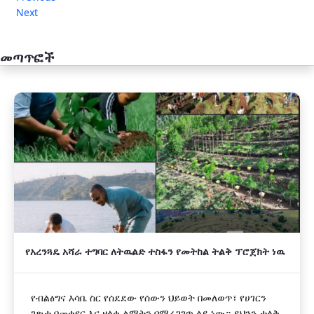
Next
መጣጥፎች
አዲስ
የአረንጓዴ አሻራ ተግባር ለትዉልድ ተስፋን የመትከል ትልቅ ፕሮጀክት ነዉ
የብልፅግና እሳቤ ስር የሰደደው የሰውን ህይወት በመለወጥ፣ የሀገርን
ገጽታ በመቀየር እና ዘላቂ ልማትን በማረጋገጥ ላይ ነው። ይህንን ታላቅ