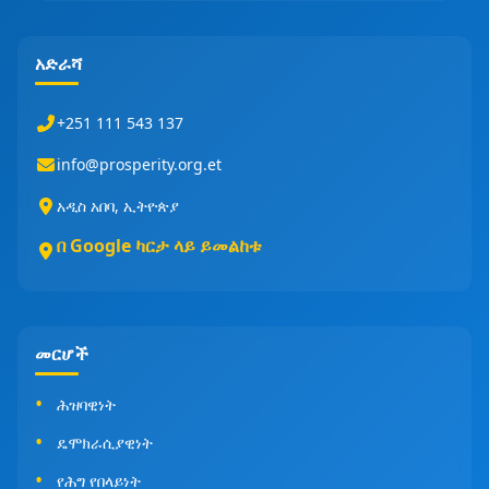
አድራሻ
+251 111 543 137
info@prosperity.org.et
አዲስ አበባ, ኢትዮጵያ
በ Google ካርታ ላይ ይመልከቱ
መርሆች
ሕዝባዊነት
ዴሞክራሲያዊነት
የሕግ የበላይነት