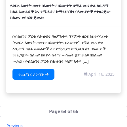
የድህረ እውነት ዘመን በእውነትና በእውቀት በሚል መሪ ቃል ለሲዳማ
ክልል አመራሮች እና የሚዲያና ኮሚዩኒኬሽን ባለሙያዎች የተዘጋጀው
ስልጠና መካሄድ ጀመረ፡፡
በብልፅግና ፓርቲ የሕዝብና ዓለምአቀፍ ግንኙነት ዘርፍ አስተባባሪነት
"የድህረ እውነት ዘመንን በእውቀትና በእውነት" በሚል መሪ ቃል
ለሲዳማ ክልል አመራሮች እና የሚዲያና ኮሚዩኒኬሽን ባለሙዎች
የተዘጋጀው ስልጠና በሀዋሳ ከተማ መሰጠት ጀምሯል፡፡ በስልጠና
መድረኩ የብልፅግና ፓርቲ የሕዝብና ዓለም አቀፍ [...]
ተጨማሪ ያንብቡ
April 16, 2025
Page 64 of 66
Previous