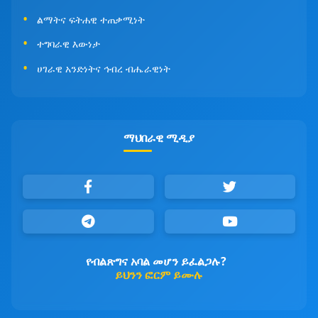
ልማትና ፍትሐዊ ተጠቃሚነት
ተግባራዊ እውነታ
ሀገራዊ አንድነትና ኅብረ ብሔራዊነት
ማህበራዊ ሚዲያ
የብልጽግና አባል መሆን ይፈልጋሉ?
ይህንን ፎርም ይሙሉ