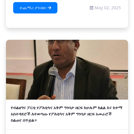
ተጨማሪ ያንብቡ
May 02, 2025
የብልፅግና ፓርቲ የፖለቲካና አቅም ግንባታ ዘርፍ ከሁሉም ክልል እና ከተማ
አስተዳደሮች ለተወጣጡ የፖለቲካና አቅም ግንባታ ዘርፍ አመራሮች
ስልጠና ሰጥቷል።