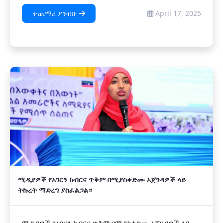
ተጨማሪ ያንብቡ
April 17, 2025
ሚዲያዎች የአገርን ክብርና ጥቅም በሚያስቀድሙ አጀንዳዎች ላይ
ትኩረት ማድረግ ያስፈልጋል።
ሚዲያዎች የአገርን ክብርና ጥቅም በሚያስቀድሙ አጀንዳዎች ላይ