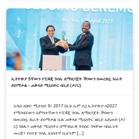
ኢትዮጵያ 5ኛውን የፒ4ጂ ጉባኤ ለማዘጋጀት ችቦውን በመረከቧ ኩራት
ይሰማታል - ጠቅላይ ሚኒስትር ዐቢይ (ዶ/ር)
አዲስ አበባ፣ ሚያዝያ 9፣ 2017 (ኤፍ ኤም ሲ) ኢትዮጵያ በ2027
የሚካሄደውን አምስተኛውን የፒ4ጂ ጉባኤ ለማዘጋጀት ችቦውን
በመረከቧ ኩራት ይሰማታል ሲሉ ጠቅላይ ሚኒስትር ዐቢይ አሕመድ (ዶ/
ር) ገለጹ። ጠቅላይ ሚኒስትሩ በማኅበራዊ ትስስር ገጻቸው ባሰፈሩት
መረጃ÷ የሀኖይ ጉባኤ አነስተኛ ቢሆኑም [...]