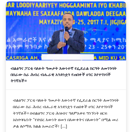
ብልፅግና ፓርቲ ባለፉት ዓመታት እውነተኛ የፌደራል ስርዓት ለመገንባት
በሰራው ስራ ሕብረ ብሔራዊ አንድነቷን የጠበቀች ሀገር እየተገነባች
ትገኛለች።
ብልፅግና ፓርቲ ባለፉት ዓመታት እውነተኛ የፌደራል ስርዓት ለመገንባት
በሰራው ስራ ሕብረ ብሔራዊ አንድነቷን የጠበቀች ሀገር እየተገነባች
ትገኛለች። በብልፅግና ፓርቲ ሕዝብና ዓለምአቀፍ ግንኙነት ዘርፍ
አስተባባሪነት "የድህረ እውነት ዘመን በእውቀትና በእውነት" በሚል መሪ
ቃል ለሶማሌ ክልል አመራሮች፣ [...]