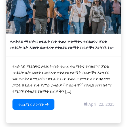
የጠቅላይ ሚኒስትር ጽህፈት ቤት ተጠሪ ተቋማትና የብልፅግና ፓርቲ
ጽህፈት ቤት አባላት በመዲናዋ የተለያዩ የልማት ስራዎችን እየጎበኙ ነው
የጠቅላይ ሚኒስትር ጽህፈት ቤት ተጠሪ ተቋማትና የብልፅግና ፓርቲ
ጽህፈት ቤት አባላት በመዲናዋ የተለያዩ የልማት ስራዎችን እየጎበኙ
ነው የጠቅላይ ሚኒስትር ጽህፈት ቤት ተጠሪ ተቋማት እና የብልፅግና
ፓርቲ ጽህፈት ቤት የሥራ ኃላፊዎችና ሰራተኞች በአዲስ አበባ ከተማ
የሚገኙ የተለያዩ የልማት ስራዎችን [...]
ተጨማሪ ያንብቡ
April 22, 2025