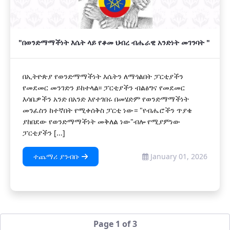
"በወንድማማችነት እሴት ላይ የቆመ ህብረ ብሔራዊ አንድነት መገንባት "
በኢትዮጵያ የወንድማማችነት እሴትን ለማጎልበት ፓርቲያችን
የመደመር መንገድን ይከተላል፡፡ ፓርቲያችን ብልፅግና የመደመር
እሳቤዎችን አንድ በአንድ እየተገበሩ በመሄድም የወንድማማችነት
መንፈስን ከተኛበት የሚቀሰቅስ ፓርቲ ነው። "የብሔሮችን ጥያቄ
ያከበደው የወንድማማችነት መቅለል ነው"ብሎ የሚያምነው
ፓርቲያችን [...]
ተጨማሪ ያንብቡ
January 01, 2026
Page 1 of 3