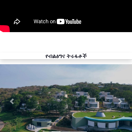
የብልፅግና ትሩፋቶች
Previous
Next