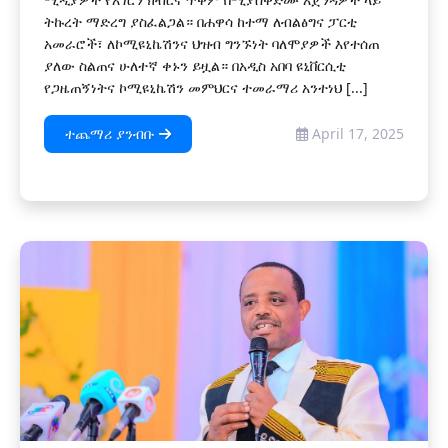
ትኩረት ማድረግ ያስፈልጋል። በሐዋሳ ከተማ ለብልፅግና ፓርቲ
አመራሮች፣ ለኮሚዩኒኬሽንና ህዝብ ግንኙነት ባለሞያዎች እየተሰጠ
ያለው ስልጠና ሁለተኛ ቀኑን ይዟል። በአዲስ አበባ ዩኒቨርሲቲ
የጋዜጠኝነትና ኮሚዩኒኬሽን መምህርና ተመራማሪ አንተነህ [...]
ተጨማሪ ያንብቡ
April 17, 2025