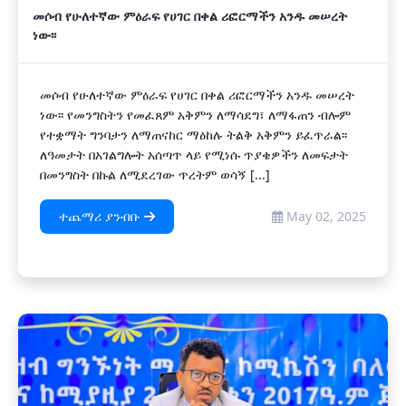
መሶብ የሁለተኛው ምዕራፍ የሀገር በቀል ሪፎርማችን አንዱ መሠረት
ነው፡፡
መሶብ የሁለተኛው ምዕራፍ የሀገር በቀል ሪፎርማችን አንዱ መሠረት
ነው፡፡ የመንግስትን የመፈጸም አቅምን ለማሳደግ፣ ለማፋጠን ብሎም
የተቋማት ግንባታን ለማጠናከር ማዕከሉ ትልቅ አቅምን ይፈጥራል፡፡
ለዓመታት በአገልግሎት አሰጣጥ ላይ የሚነሱ ጥያቄዎችን ለመፍታት
በመንግስት በኩል ለሚደረገው ጥረትም ወሳኝ [...]
ተጨማሪ ያንብቡ
May 02, 2025