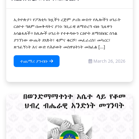
ኢትዮጵያ፥ የፖለቲካ ጉዟችን ረጅም ታሪክ ውስጥ የሌሎችን ሀገራት
ርዕዮተ ዓለም በመቅዳትና ያንኑ ገቢራዊ ለማድረግ ብዙ ጊዜዋን
አሳልፋለች። ከሌሎች ሀገራት የተቀዳውን ርዕዮት ለማስከበር ስንል
ያገኘነው ውጤት ድህነት፣ ቂምና ቁርሾ፣ መፈራረስ፣ መካረር፣
ጽንፈኝነት እና ውድ የሕይወት መስዋዕትነት መክፈል [...]
ተጨማሪ ያንብቡ
March 26, 2026