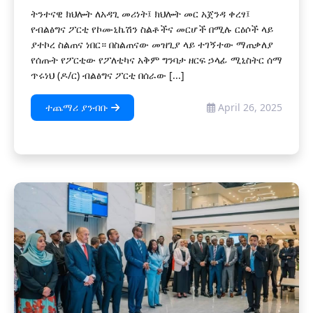
ትንተናዊ ክህሎት ለአዳጊ መሪነት፤ ክህሎት መር አጀንዳ ቀረፃ፤
የብልፅግና ፖርቲ የኮሙኒኬሽን ስልቶችና መርሆች በሚሉ ርዕሶች ላይ
ያተኮረ ስልጠና ነበር። በስልጠናው መዝጊያ ላይ ተገኝተው ማጠቃለያ
የሰጡት የፖርቲው የፖለቲካና አቅም ግንባታ ዘርፍ ኃላፊ ሚኒስትር ሰማ
ጥሩነህ (ዶ/ር) ብልፅግና ፖርቲ በሰራው [...]
ተጨማሪ ያንብቡ
April 26, 2025