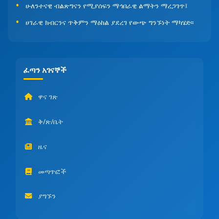
ሁለንተናዊ ብልጽግናን የሚያሰፍን ማኅበራዊ ልማትን ማረጋገጥ፤
ሀገራዊ ክብርንና ጥቅምን ማዕከል ያደረገ የውጭ ግንኙነት ማካሄድ፡፡
ፈጣን አገናኞች
ዋና ገጽ
ቅ/ጽ/ቤት
ዜና
መጣጥፎች
ያግኙን