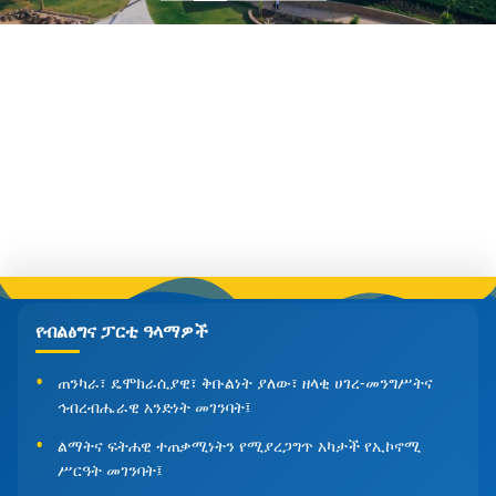
የብልፅግና ፓርቲ ዓላማዎች
ጠንካራ፣ ዴሞክራሲያዊ፣ ቅቡልነት ያለው፣ ዘላቂ ሀገረ-መንግሥትና
ኅብረብሔራዊ አንድነት መገንባት፤
ልማትና ፍትሐዊ ተጠቃሚነትን የሚያረጋግጥ አካታች የኢኮኖሚ
ሥርዓት መገንባት፤