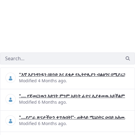
''እኛ እያንዳንዷን ሰከንድ እና ደቂቃ የኢትዮጲያን ብልፅግና በሚያረጋግጡ 
Modified 4 Months ago.
".... የጀመርነዉን እድገት ምንም አይነት ፈተና ሊያቆመዉ አይችልም"- ጠ
Modified 6 Months ago.
"....የሥራ ጽናታችሁን ቀጥሉበት!"- ጠቅላይ ሚኒስትር ዐብይ አሕመድ (ዶ
Modified 6 Months ago.