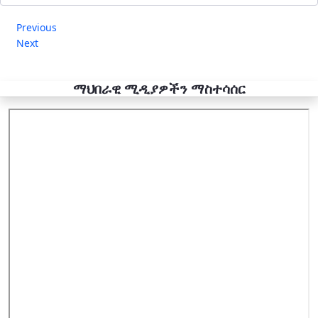
Previous
Next
ማህበራዊ ሚዲያዎችን ማስተሳሰር