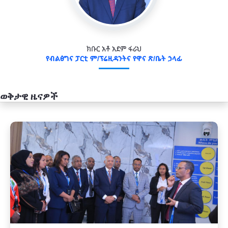
ክቡር አቶ አደም ፋራህ
የብልፅግና ፓርቲ ም/ፕሬዚዳንትና የዋና ጽ/ቤት ኃላፊ
ወቅታዊ ዜናዎች
አዲስ