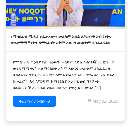
የማኅበራዊ ሚዲያ የፈጠረውን መልካም እድል ለሕዝቦች አብሮነትና
ወንድማማችነትን ለማጎልበት አቅም አድርጎ መጠቀም ያስፈልጋል፡፡
የማኅበራዊ ሚዲያ የፈጠረውን መልካም እድል ለሕዝቦች አብሮነትና
ወንድማማችነትን ለማጎልበት አቅም አድርጎ መጠቀም ያስፈልጋል፡፡
በብልፅግና ፓርቲ የሕዝብና ዓለም አቀፍ ግንኙነት ዘርፍ ለሶማሌ ክልል
አመራሮች እና ለሚዲያ፣ ኮሚዩኒኬሽን እና ህዝብ ግንኙነት
ባለሙያዎች እየተሰጠ ያለው ስልጠና ቀጥሏል። በድህረ [...]
ተጨማሪ ያንብቡ
May 02, 2025