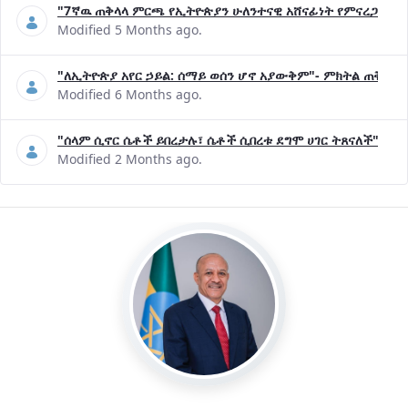
"7ኛዉ ጠቅላላ ምርጫ የኢትዮጵያን ሁለንተናዊ አሸናፊነት የምናረጋግጥበት እ
Modified 5 Months ago.
"ለኢትዮጵያ አየር ኃይል: ሰማይ ወሰን ሆኖ አያውቅም"- ምክትል ጠቅላይ 
Modified 6 Months ago.
"ሰላም ሲኖር ሴቶች ይበረታሉ፣ ሴቶች ሲበረቱ ደግሞ ሀገር ትጸናለች"- ዶ/
Modified 2 Months ago.