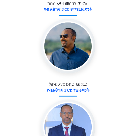
ክቡር አቶ ተመስገን ጥሩነህ
የብልፅግና ፓርቲ ም/ፕሬዚዳንት
ክቡር ዶ/ር ዐብይ አህመድ
የብልፅግና ፓርቲ ፕሬዚዳንት