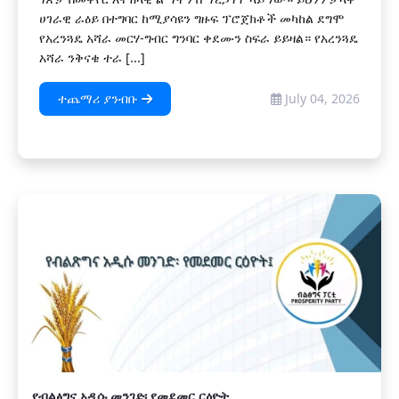
ሀገራዊ ራዕይ በተግባር ከሚያሳዩን ግዙፍ ፕሮጀክቶች መካከል ደግሞ
የአረንጓዴ አሻራ መርሃ-ግብር ግንባር ቀደሙን ስፍራ ይይዛል። የአረንጓዴ
አሻራ ንቅናቄ ተራ [...]
ተጨማሪ ያንብቡ
July 04, 2026
የብልፅግና አዲሱ መንገድ፡ የመደመር ርዕዮት