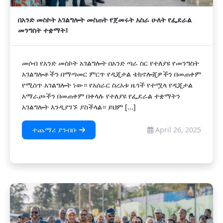
በአንድ መስኮት አገልግሎት መስጠት የጀመሩት አስራ ሁለት የፌደራል
መንግስት ተቋማት፤
መሶብ የአንድ መስኮት አገልግሎት በአንድ ጣራ ስር የተለያዩ የመንግስት
አገልግሎቶችን በማጣመር ምርጥ የዲጂታል ቴክኖሎጂዎችን በመጠቀም
የሚሰጥ አገልግሎት ነው። የአሰራር ስረአቱ ዜጎች የተሟላ የዲጂታል
አማራጮችን በመጠቀም በቀላሉ የተለያዩ የፌደራል ተቋማትን
አገልግሎት እንዲያገኙ ያስችላል። ይህም [...]
ተጨማሪ ያንብቡ
April 26, 2025