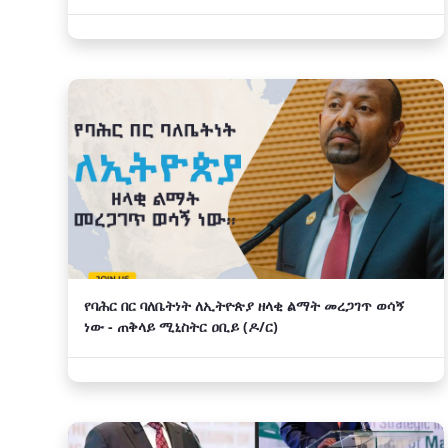
የባሕር በር ባለቤትነት ለኢትዮጵያ ዘላቂ ልማት መረጋገጥ ወሳኝ
ነው - ጠቅላይ ሚኒስትር ዐቢይ (ዶ/ር)