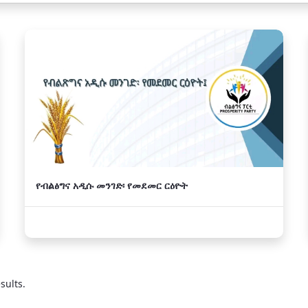
የብልፅግና አዲሱ መንገድ፡ የመደመር ርዕዮት
sults.