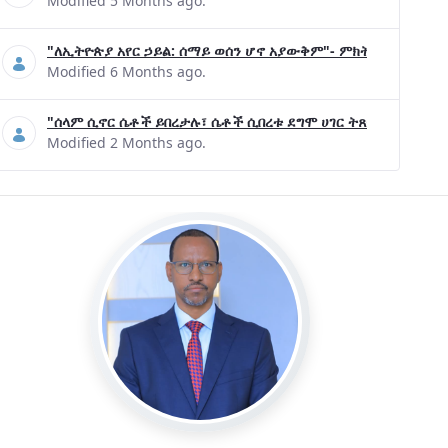
Modified 5 Months ago.
"ለኢትዮጵያ አየር ኃይል: ሰማይ ወሰን ሆኖ አያውቅም"- ምክትል ጠቅላይ ሚኒ
Modified 6 Months ago.
"ሰላም ሲኖር ሴቶች ይበረታሉ፣ ሴቶች ሲበረቱ ደግሞ ሀገር ትጸናለች"- ዶ/ር 
Modified 2 Months ago.