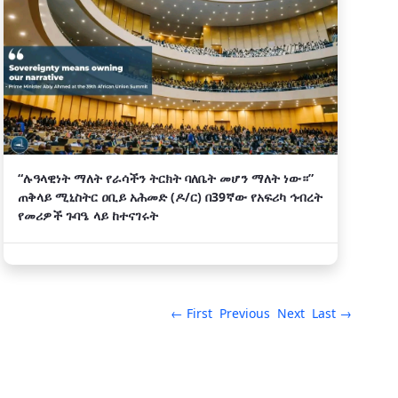
“ሉዓላዊነት ማለት የራሳችን ትርክት ባለቤት መሆን ማለት ነው።”
ጠቅላይ ሚኒስትር ዐቢይ አሕመድ (ዶ/ር) በ39ኛው የአፍሪካ ኅብረት
የመሪዎች ጉባዔ ላይ ከተናገሩት
← First
Previous
Next
Last →