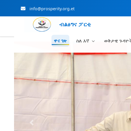
info@prosperity.org.et
ብልፅግና ፓርቲ
ዋና ገጽ
ስለ እኛ
ወቅታዊ ጉዳዮ
Skip to Main Content
Previous