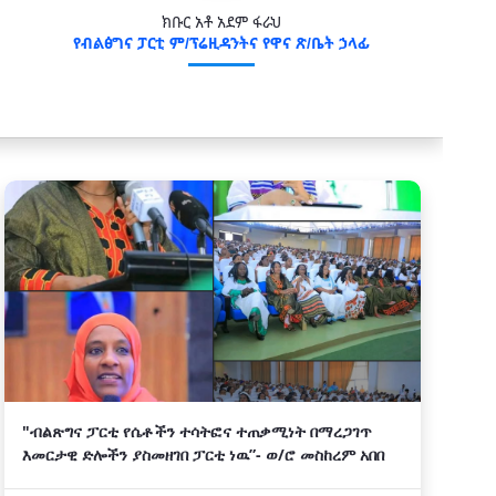
ክቡር አቶ አደም ፋራህ
የብልፅግና ፓርቲ ም/ፕሬዚዳንትና የዋና ጽ/ቤት ኃላፊ
"ብልጽግና ፓርቲ የሴቶችን ተሳትፎና ተጠቃሚነት በማረጋገጥ
እመርታዊ ድሎችን ያስመዘገበ ፓርቲ ነዉ”- ወ/ሮ መስከረም አበበ