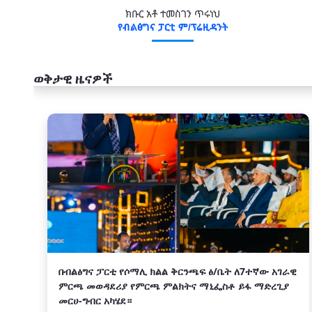
ክቡር አቶ ተመስገን ጥሩነህ
የብልፅግና ፓርቲ ም/ፕሬዚዳንት
ወቅታዊ ዜናዎች
አዲስ
በብልፅግና ፓርቲ የሶማሊ ክልል ቅርንጫፍ ፅ/ቤት ለ7ተኛው አገራዊ
ምርጫ መወዳደሪያ የምርጫ ምልክትና ማኒፌስቶ ይፋ ማድረጊያ
መርሀ-ግብር አካሄደ።