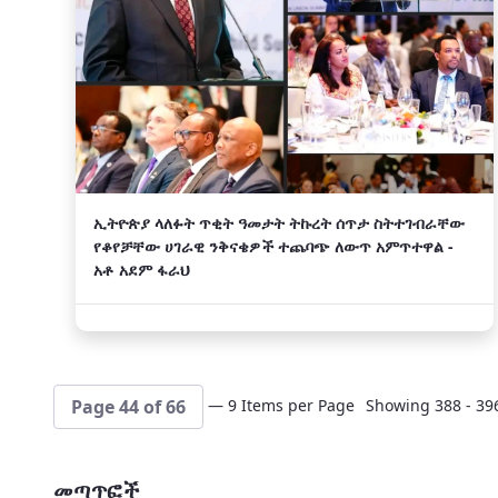
ኢትዮጵያ ላለፉት ጥቂት ዓመታት ትኩረት ሰጥታ ስትተገብራቸው
የቆየቻቸው ሀገራዊ ንቅናቄዎች ተጨባጭ ለውጥ አምጥተዋል -
አቶ አደም ፋራህ
— 9 Items per Page
Showing 388 - 396
Page 44 of 66
መጣጥፎች