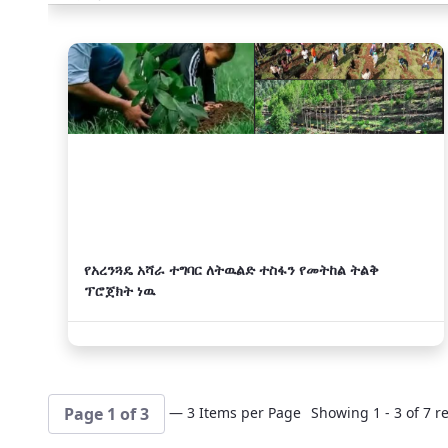
አዲስ
የአረንጓዴ አሻራ ተግባር ለትዉልድ ተስፋን የመትከል ትልቅ
ፕሮጀክት ነዉ
— 3 Items per Page
Showing 1 - 3 of 7 re
Page 1 of 3