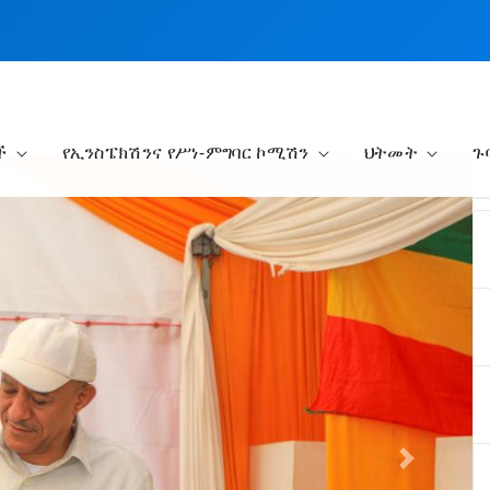
ች
የኢንስፔክሽንና የሥነ-ምግባር ኮሚሽን
ህትመት
ጉ
Next