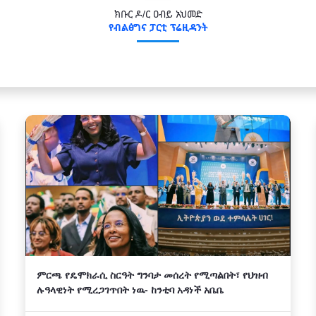
ክቡር ዶ/ር ዐብይ አህመድ
የብልፅግና ፓርቲ ፕሬዚዳንት
ምርጫ የዴሞክራሲ ስርዓት ግንባታ መሰረት የሚጣልበት፣ የህዝብ
ሉዓላዊነት የሚረጋገጥበት ነዉ- ከንቲባ አዳነች አቤቤ