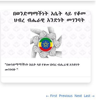
"በወንድማማችነት እሴት ላይ የቆመ ህብረ ብሔራዊ አንድነት
መገንባት "
← First
Previous
Next
Last →