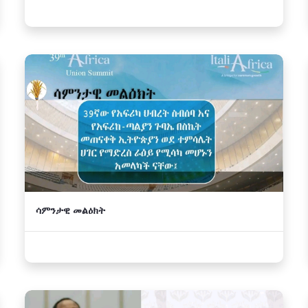
ሳምንታዊ መልዕክት