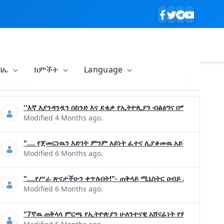
ባኤ
ክምችት
Language
''እኛ እያንዳንዷን ሰከንድ እና ደቂቃ የኢትዮጲያን ብልፅግና በሚያረጋግጡ ጉዳ
Modified 4 Months ago.
".... የጀመርነዉን እድገት ምንም አይነት ፈተና ሊያቆመዉ አይችልም"- ጠቅላ
Modified 6 Months ago.
"....የሥራ ጽናታችሁን ቀጥሉበት!"- ጠቅላይ ሚኒስትር ዐብይ አሕመድ (ዶ/ር
Modified 6 Months ago.
"7ኛዉ ጠቅላላ ምርጫ የኢትዮጵያን ሁለንተናዊ አሸናፊነት የምናረጋግጥበት እንዲ