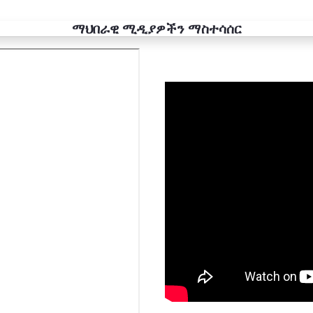
ማህበራዊ ሚዲያዎችን ማስተሳሰር