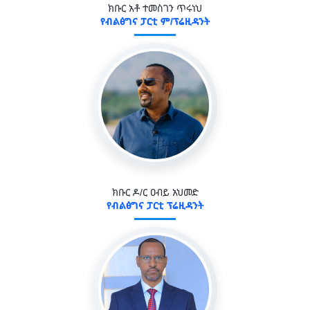
ክቡር አቶ ተመስገን ጥሩነህ
የብልፅግና ፓርቲ ም/ፕሬዚዳንት
ክቡር ዶ/ር ዐብይ አህመድ
የብልፅግና ፓርቲ ፕሬዚዳንት