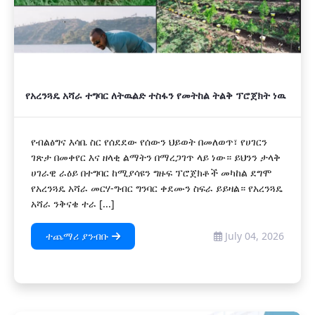
የአረንጓዴ አሻራ ተግባር ለትዉልድ ተስፋን የመትከል ትልቅ ፕሮጀክት ነዉ
የብልፅግና እሳቤ ስር የሰደደው የሰውን ህይወት በመለወጥ፣ የሀገርን
ገጽታ በመቀየር እና ዘላቂ ልማትን በማረጋገጥ ላይ ነው። ይህንን ታላቅ
ሀገራዊ ራዕይ በተግባር ከሚያሳዩን ግዙፍ ፕሮጀክቶች መካከል ደግሞ
የአረንጓዴ አሻራ መርሃ-ግብር ግንባር ቀደሙን ስፍራ ይይዛል። የአረንጓዴ
አሻራ ንቅናቄ ተራ [...]
ተጨማሪ ያንብቡ
July 04, 2026