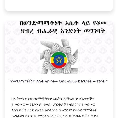
"በወንድማማችነት እሴት ላይ የቆመ ህብረ ብሔራዊ አንድነት መገንባት "
በኢትዮጵያ የወንድማማችነት እሴትን ለማጎልበት ፓርቲያችን
የመደመር መንገድን ይከተላል፡፡ ፓርቲያችን ብልፅግና የመደመር
እሳቤዎችን አንድ በአንድ እየተገበሩ በመሄድም የወንድማማችነት
መንፈስን ከተኛበት የሚቀሰቅስ ፓርቲ ነው። "የብሔሮችን ጥያቄ