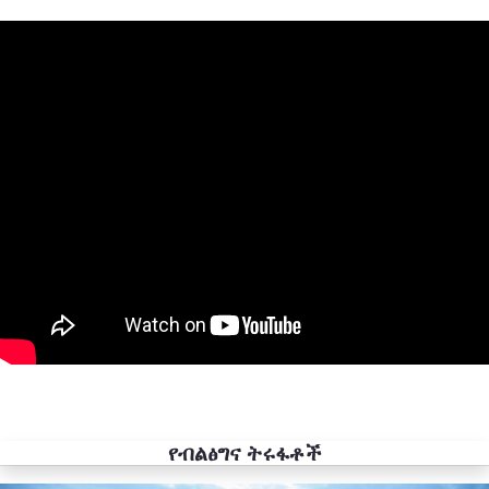
የብልፅግና ትሩፋቶች