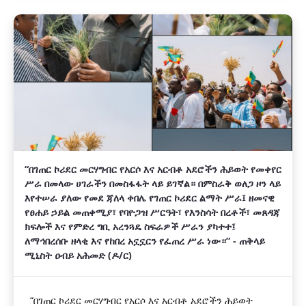
“በገጠር ኮሪደር መርሃግብር የአርሶ እና አርብቶ አደሮችን ሕይወት የመቀየር
ሥራ በመላው ሀገራችን በመስፋፋት ላይ ይገኛል። በምስራቅ ወለጋ ዞን ላይ
እየተሠራ ያለው የመደ ጃለላ ቀበሌ የገጠር ኮሪደር ልማት ሥራ፤ ዘመናዊ
የፀሐይ ኃይል መጠቀሚያ፣ የባዮጋዝ ሥርዓት፣ የእንስሳት በረቶች፣ መጸዳጃ
ክፍሎች እና የምድረ ግቢ አረንጓዴ ስፍራዎች ሥራን ያካተተ፤
ለማኅበረሰቡ ዘላቂ እና የከበረ አኗኗርን የፈጠረ ሥራ ነው።” - ጠቅላይ
ሚኒስት ዐብይ አሕመድ (ዶ/ር)
“በገጠር ኮሪደር መርሃግብር የአርሶ እና አርብቶ አደሮችን ሕይወት