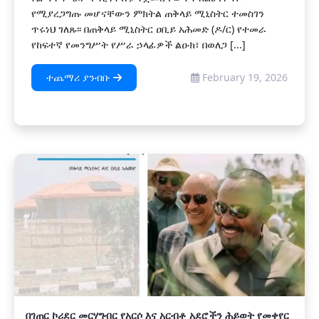
የሚያረጋግጡ መሆናቸውን ምክትል ጠቅላይ ሚኒስትር ተመስገን
ጥሩነህ ገለጹ፡፡ በጠቅላይ ሚኒስትር ዐቢይ አሕመድ (ዶ/ር) የተመራ
የከፍተኛ የመንግሥት የሥራ ኃላፊዎች ልዑክ፣ በወለጋ [...]
ተጨማሪ ያንብቡ
February 19, 2026
በገጠር ኮሪደር መርሃግብር የአርሶ እና አርብቶ አደሮችን ሕይወት የመቀየር