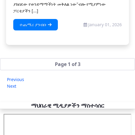
ያከበደው የወንድማማችነት መቅለል ነው"ብሎ የሚያምነው
ፓርቲያችን [...]
ተጨማሪ ያንብቡ
January 01, 2026
Page 1 of 3
Previous
Next
ማህበራዊ ሚዲያዎችን ማስተሳሰር