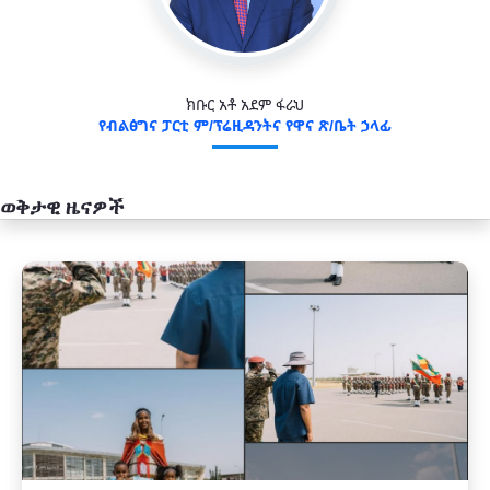
ክቡር አቶ አደም ፋራህ
የብልፅግና ፓርቲ ም/ፕሬዚዳንትና የዋና ጽ/ቤት ኃላፊ
ወቅታዊ ዜናዎች
አዲስ