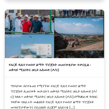
የአርጆ ዲዴሳ የመስኖ ልማት ፕሮጀክት መጠናቀቂያው ተቃርቧል -
ጠቅላይ ሚኒስትር ዐቢይ አሕመድ (ዶ/ር)
ግንባታው እየተፋጠነ የሚገኘው የአርጆ ዲዴሳ የመስኖ ልማት
ፕሮጀክት ሊጠናቀቅ መቃረቡን ጠቅላይ ሚኒስትር ዐቢይ አሕመድ (ዶ/
ር) ገለጹ። ጠቅላይ ሚኒስትር ዐቢይ አሕመድ (ዶ/ር) በማህበራዊ ትስስር
ገጻቸው ባሰፈሩት መልዕክት የአርጆ ዲዴሳ የመስኖ ልማት ፕሮጀክት
መጎብኘታቸውንና የደረሰበት ደረጃም አስደናቂ [...]