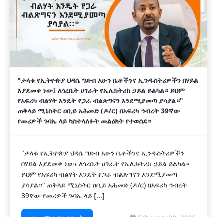
"ታላቁ የኢትዮጵያ ህዳሴ ግድብ አሁን ቤቶችንና ኢንዱስትሪዎችን በሃይል
እያደመቀ ነው፤ ለጎረቤት ሀገራት የኤሌክትሪክ ኃይል ይልካል። ይህም
የአፍሪካ ብልሃት እንዴት የጋራ ብልጽግናን እንደሚያመጣ ያሳያል።"
ጠቅላይ ሚኒስትር ዐቢይ አሕመድ (ዶ/ር) በአፍሪካ ኅብረት 39ኛው
የመሪዎች ጉባኤ ላይ ካስተላለፉት መልዕክት የተወሰደ።
"ታላቁ የኢትዮጵያ ህዳሴ ግድብ አሁን ቤቶችንና ኢንዱስትሪዎችን
በሃይል እያደመቀ ነው፤ ለጎረቤት ሀገራት የኤሌክትሪክ ኃይል ይልካል።
ይህም የአፍሪካ ብልሃት እንዴት የጋራ ብልጽግናን እንደሚያመጣ
ያሳያል።" ጠቅላይ ሚኒስትር ዐቢይ አሕመድ (ዶ/ር) በአፍሪካ ኅብረት
39ኛው የመሪዎች ጉባኤ ላይ [...]