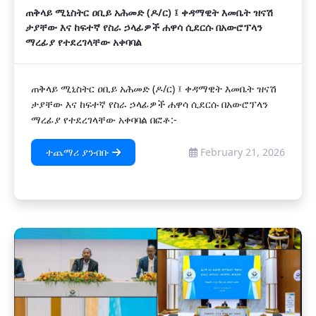
ጠቅላይ ሚኒስትር ዐቢይ አሕመድ (ዶ/ር) ፤ ቀዳማዊት እመቤት ዝናሽ
ታያቸው እና ከፍተኛ የስራ ኃላፊዎች ሐዋሳ ሲደርሱ በአውሮፕላን
ማረፊያ የተደረገላቸው አቀባባል
ጠቅላይ ሚኒስትር ዐቢይ አሕመድ (ዶ/ር) ፤ ቀዳማዊት እመቤት ዝናሽ
ታያቸው እና ከፍተኛ የስራ ኃላፊዎች ሐዋሳ ሲደርሱ በአውሮፕላን
ማረፊያ የተደረገላቸው አቀባባል በፎቶ:-
ተጨማሪ ያንብቡ
February 21, 2026