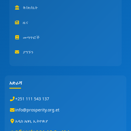
ቅ/ጽ/ቤት
ዜና
መጣጥፎች
ያግኙን
አድራሻ
+251 111 543 137
info@prosperity.org.et
አዲስ አበባ, ኢትዮጵያ