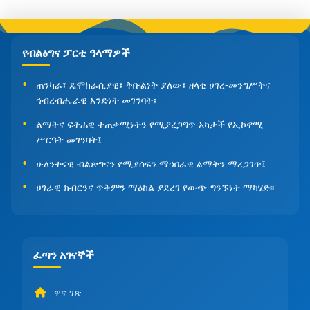
የብልፅግና ፓርቲ ዓላማዎች
ጠንካራ፣ ዴሞክራሲያዊ፣ ቅቡልነት ያለው፣ ዘላቂ ሀገረ-መንግሥትና
ኅብረብሔራዊ አንድነት መገንባት፤
ልማትና ፍትሐዊ ተጠቃሚነትን የሚያረጋግጥ አካታች የኢኮኖሚ
ሥርዓት መገንባት፤
ሁለንተናዊ ብልጽግናን የሚያሰፍን ማኅበራዊ ልማትን ማረጋገጥ፤
ሀገራዊ ክብርንና ጥቅምን ማዕከል ያደረገ የውጭ ግንኙነት ማካሄድ፡፡
ፈጣን አገናኞች
ዋና ገጽ