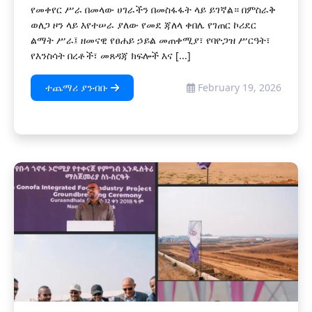
የመቀየር ሥራ በመላው ሀገራችን በመስፋፋት ላይ ይገኛል። በምስራቅ
ወለጋ ዞን ላይ እየተሠራ ያለው የመደ ጃለላ ቀበሌ የገጠር ኮሪደር
ልማት ሥራ፤ ዘመናዊ የፀሐይ ኃይል መጠቀሚያ፣ የባዮጋዝ ሥርዓት፣
የእንስሳት በረቶች፣ መጸዳጃ ክፍሎች እና [...]
ተጨማሪ ያንብቡ
February 19, 2026