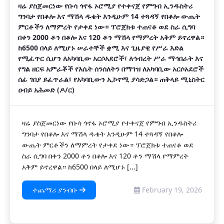
‎ዛሬ ያስጀመርነው የቡሳ ጎኖፋ ኦሮሚያ የተቀናጀ የምግብ ኢንዱስትሪ
ግንባታ የበቆሎ እና ማሽላ ዱቄት እንዲሁም 14 ተጓዳኝ የበቆሎ ውጤት
ምርቶችን ለማምረት የታቀደ ነው። ፕሮጀክቱ ተጠናቆ ወደ ስራ ሲግባ
በቀን 2000 ቶን በቆሎ እና 120 ቶን ማሽላ የማምረት አቅም ይኖረዋል።
ከ6500 በላይ ለሚሆኑ ሠራተኞች ቋሚ እና ጊዜያዊ የሥራ እድል
የሚፈጥር ሲሆን ለአካባቢው አርሶአደሮች፣ ለኅብረት ሥራ ማኅበራት እና
የግል ዘርፍ አምራቾች የእሴት ሰንሰለትን በማገዝ ለአካባቢው አርሶአደሮች
ሰፊ ገበያ ይፈጥራል፣ የአካባቢውን ኢኮኖሚ ያሳድጋል። ጠቅላይ ሚኒስትር
ዐብይ አሕመድ (ዶ/ር)
‎ዛሬ ያስጀመርነው የቡሳ ጎኖፋ ኦሮሚያ የተቀናጀ የምግብ ኢንዱስትሪ
ግንባታ የበቆሎ እና ማሽላ ዱቄት እንዲሁም 14 ተጓዳኝ የበቆሎ
ውጤት ምርቶችን ለማምረት የታቀደ ነው። ፕሮጀክቱ ተጠናቆ ወደ
ስራ ሲግባ በቀን 2000 ቶን በቆሎ እና 120 ቶን ማሽላ የማምረት
አቅም ይኖረዋል። ከ6500 በላይ ለሚሆኑ [...]
ተጨማሪ ያንብቡ
February 19, 2026