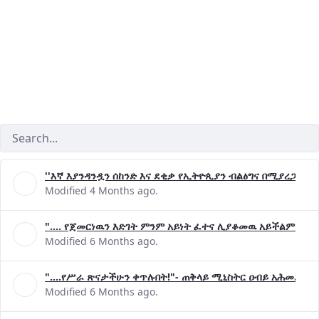
''እኛ እያንዳንዷን ሰከንድ እና ደቂቃ የኢትዮጲያን ብልፅግና በሚያረጋግጡ 
Modified 4 Months ago.
".... የጀመርነዉን እድገት ምንም አይነት ፈተና ሊያቆመዉ አይችልም"- ጠ
Modified 6 Months ago.
"....የሥራ ጽናታችሁን ቀጥሉበት!"- ጠቅላይ ሚኒስትር ዐብይ አሕመድ (ዶ
Modified 6 Months ago.