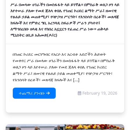
ሥራ በመላው ሀገራችን በመስፋፋት ላይ ይገኛል። በምስራቅ ወለጋ ዞን ላይ
እየተሠራ ያለው የመደ ጃለላ ቀበሌ የገጠር ኮሪደር ልማት ሥራ፤ ዘመናዊ
የፀሐይ ኃይል መጠቀሚያ፣ የባዮጋዝ ሥርዓት፣ የእንስሳት በረቶች፣ መጸዳጃ
ክፍሎች እና የምድረ ግቢ አረንጓዴ ስፍራዎች ሥራን ያካተተ፤
ለማኅበረሰቡ ዘላቂ እና የከበረ አኗኗርን የፈጠረ ሥራ ነው። ጠቅላይ
ሚኒስትር ዐቢይ አሕመድ(ዶ/ር)
በገጠር ኮሪደር መርሃግብር የአርሶ እና አርብቶ አደሮችን ሕይወት
የመቀየር ሥራ በመላው ሀገራችን በመስፋፋት ላይ ይገኛል። በምስራቅ
ወለጋ ዞን ላይ እየተሠራ ያለው የመደ ጃለላ ቀበሌ የገጠር ኮሪደር
ልማት ሥራ፤ ዘመናዊ የፀሐይ ኃይል መጠቀሚያ፣ የባዮጋዝ ሥርዓት፣
የእንስሳት በረቶች፣ መጸዳጃ ክፍሎች እና [...]
ተጨማሪ ያንብቡ
February 19, 2026