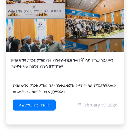
የብልጽግና ፓርቲ ምክር ቤት በስትራቴጂክ ጉዳዮች ላይ የሚያካሂደዉን
ዉይይት ዛሬ ከሰዓት በኋላ ጀምሯል፡፡
የብልጽግና ፓርቲ ምክር ቤት በስትራቴጂክ ጉዳዮች ላይ የሚያካሂደዉን
ዉይይት ዛሬ ከሰዓት በኋላ ጀምሯል፡፡
ተጨማሪ ያንብቡ
February 19, 2026