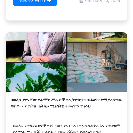
ተጨማሪ ያንብቡ
February 20, 2026
በወለጋ ያየናቸው የልማት ሥራዎች የኢትዮጵያን ብልፅግና የሚያረጋግጡ
ናቸው - ምክትል ጠቅላይ ሚኒስትር ተመስገን ጥሩነህ
በወለጋ የተለያዩ ዞኖች የተከናወኑ የግብርና፣ የኢንዱስትሪ እና የቱሪዝም
የልማት ሥራዎች ኢትዮጵያ የጀመረችውን የብልፅግና ጉዞ