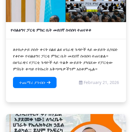
የብልፅግና ፓርቲ ምክር ቤት መደበኛ ስብሰባ ተጠናቀቀ
ለተከታታይ ሶስት ቀናት በልዩ ልዩ ሀገራዊ ጉዳዮች ላይ ውይይት ሲካሄድ
የቆየው የብልፅግና ፓርቲ ምክር ቤት መደበኛ ስብሰባ ተጠናቋል።
በሀገራዊና የፓርቲ ጉዳዮች ላይ ጥልቅ ውይይት ያካሄደው የፓርቲው
ም/ቤት ቀጣይ የትኩረት አቅጣጫዎችንም አስቀምጧል።
ተጨማሪ ያንብቡ
February 21, 2026