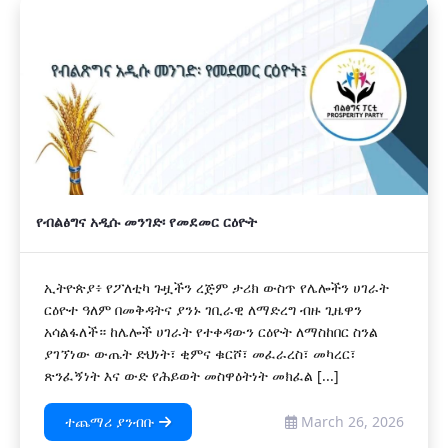
የብልፅግና አዲሱ መንገድ፡ የመደመር ርዕዮት
ኢትዮጵያ፥ የፖለቲካ ጉዟችን ረጅም ታሪክ ውስጥ የሌሎችን ሀገራት
ርዕዮተ ዓለም በመቅዳትና ያንኑ ገቢራዊ ለማድረግ ብዙ ጊዜዋን
አሳልፋለች። ከሌሎች ሀገራት የተቀዳውን ርዕዮት ለማስከበር ስንል
ያገኘነው ውጤት ድህነት፣ ቂምና ቁርሾ፣ መፈራረስ፣ መካረር፣
ጽንፈኝነት እና ውድ የሕይወት መስዋዕትነት መክፈል [...]
ተጨማሪ ያንብቡ
March 26, 2026