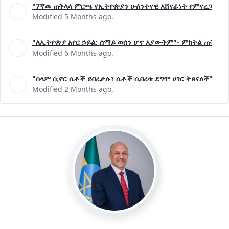
"7ኛዉ ጠቅላላ ምርጫ የኢትዮጵያን ሁለንተናዊ አሸናፊነት የምናረጋግጥበት እ
Modified 5 Months ago.
"ለኢትዮጵያ አየር ኃይል: ሰማይ ወሰን ሆኖ አያውቅም"- ምክትል ጠቅላይ 
Modified 6 Months ago.
"ሰላም ሲኖር ሴቶች ይበረታሉ፣ ሴቶች ሲበረቱ ደግሞ ሀገር ትጸናለች"- ዶ/
Modified 2 Months ago.