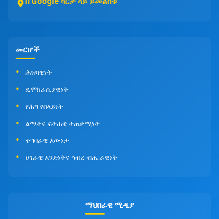
በ Google ካርታ ላይ ይመልከቱ
መርሆች
ሕዝባዊነት
ዴሞክራሲያዊነት
የሕግ የበላይነት
ልማትና ፍትሐዊ ተጠቃሚነት
ተግባራዊ እውነታ
ሀገራዊ አንድነትና ኅብረ ብሔራዊነት
ማህበራዊ ሚዲያ