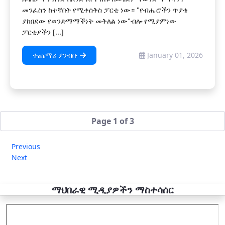
መንፈስን ከተኛበት የሚቀሰቅስ ፓርቲ ነው። "የብሔሮችን ጥያቄ
ያከበደው የወንድማማችነት መቅለል ነው"ብሎ የሚያምነው
ፓርቲያችን [...]
ተጨማሪ ያንብቡ
January 01, 2026
Page 1 of 3
Previous
Next
ማህበራዊ ሚዲያዎችን ማስተሳሰር