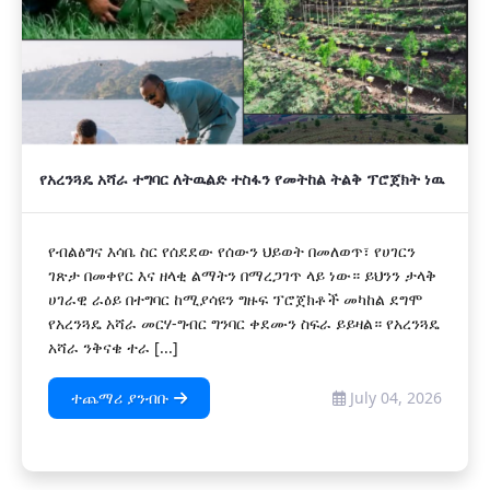
የአረንጓዴ አሻራ ተግባር ለትዉልድ ተስፋን የመትከል ትልቅ ፕሮጀክት ነዉ
የብልፅግና እሳቤ ስር የሰደደው የሰውን ህይወት በመለወጥ፣ የሀገርን
ገጽታ በመቀየር እና ዘላቂ ልማትን በማረጋገጥ ላይ ነው። ይህንን ታላቅ
ሀገራዊ ራዕይ በተግባር ከሚያሳዩን ግዙፍ ፕሮጀክቶች መካከል ደግሞ
የአረንጓዴ አሻራ መርሃ-ግብር ግንባር ቀደሙን ስፍራ ይይዛል። የአረንጓዴ
አሻራ ንቅናቄ ተራ [...]
ተጨማሪ ያንብቡ
July 04, 2026