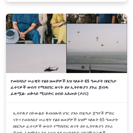
የመከላከያ ሠራዊት የልዩ ዘመቻዎች እዝ ባለፉት 65 ዓመታት በበርካታ
ፈተናዎች ውስጥ የማይበገር ጽናት ይዞ ኢትዮጵያን ያኮራ ጀብዱ
ፈጽሟል- ጠቅላይ ሚኒስትር ዐብይ አሕመድ (ዶ/ር)
ኢትዮጵያ በትውልድ ቅብብሎሽ ሀገር ያጸኑ የበርካታ ጀግኖች ምድር
ናት። የመከላከያ ሠራዊት የልዩ ዘመቻዎች እዝም ባለፉት 65 ዓመታት
በበርካታ ፈተናዎች ውስጥ የማይበገር ጽናት ይዞ ኢትዮጵያን ያኮራ
ጀብዱ ፈጽሟል። እዙ አሁን ላይ በመከላከያ ሪፎርም ስራዎች