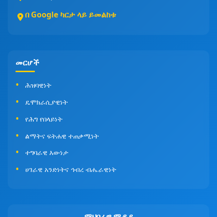
በ Google ካርታ ላይ ይመልከቱ
መርሆች
ሕዝባዊነት
ዴሞክራሲያዊነት
የሕግ የበላይነት
ልማትና ፍትሐዊ ተጠቃሚነት
ተግባራዊ እውነታ
ሀገራዊ አንድነትና ኅብረ ብሔራዊነት
ማህበራዊ ሚዲያ