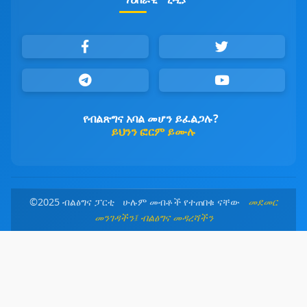
የብልጽግና አባል መሆን ይፈልጋሉ?
ይህንን ፎርም ይሙሉ
©2025 ብልፅግና ፓርቲ ሁሉም መብቶች የተጠበቁ ናቸው
መደመር
መንገዳችን፤ ብልፅግና መዳረሻችን