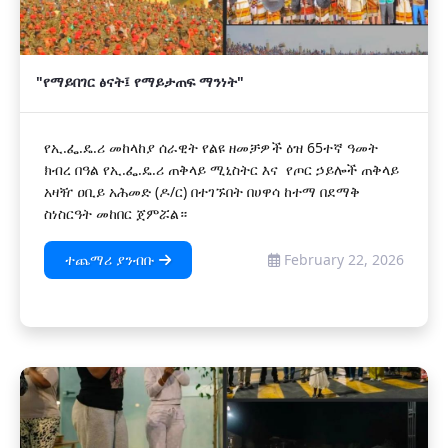
"የማይበገር ፅናት፤ የማይታጠፍ ማንነት"
የኢ.ፌ.ዴ.ሪ መከላከያ ሰራዊት የልዩ ዘመቻዎች ዕዝ 65ተኛ ዓመት
ክብረ በዓል የኢ.ፌ.ዴ.ሪ ጠቅላይ ሚኒስትር እና የጦር ኃይሎች ጠቅላይ
አዛዥ ዐቢይ አሕመድ (ዶ/ር) በተገኙበት በሀዋሳ ከተማ በደማቅ
ስነስርዓት መከበር ጀምሯል።
ተጨማሪ ያንብቡ
February 22, 2026