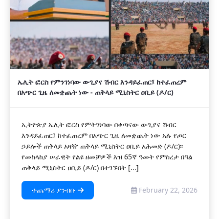
ኤሊት ፎርስ የምንገነባው ውጊያና ሽብር እንዳይፈጠር፤ ከተፈጠረም
በአጭር ጊዜ ለመቋጨት ነው - ጠቅላይ ሚኒስትር ዐቢይ (ዶ/ር)
ኢትዮጵያ ኤሊት ፎርስ የምትገነባው በቀጣናው ውጊያና ሽብር
እንዳይፈጠር፤ ከተፈጠረም በአጭር ጊዜ ለመቋጨት ነው አሉ የጦር
ኃይሎች ጠቅላይ አዛዥ ጠቅላይ ሚኒስትር ዐቢይ አሕመድ (ዶ/ር)፡፡
የመከላከያ ሠራዊት የልዩ ዘመቻዎች እዝ 65ኛ ዓመት የምስረታ በዓል
ጠቅላይ ሚኒስትር ዐቢይ (ዶ/ር) በተገኙበት [...]
ተጨማሪ ያንብቡ
February 22, 2026