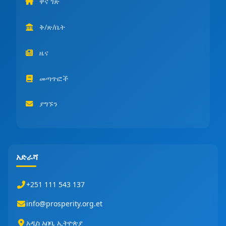
ዋና ገጽ
ቅ/ጽ/ቤት
ዜና
መጣጥፎች
ያግኙን
አድራሻ
+251 111 543 137
info@prosperity.org.et
አዲስ አበባ, ኢትዮጵያ