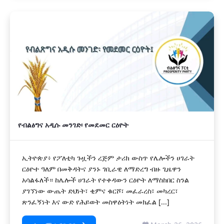
የብልፅግና አዲሱ መንገድ፡ የመደመር ርዕዮት
ኢትዮጵያ፥ የፖለቲካ ጉዟችን ረጅም ታሪክ ውስጥ የሌሎችን ሀገራት
ርዕዮተ ዓለም በመቅዳትና ያንኑ ገቢራዊ ለማድረግ ብዙ ጊዜዋን
አሳልፋለች። ከሌሎች ሀገራት የተቀዳውን ርዕዮት ለማስከበር ስንል
ያገኘነው ውጤት ድህነት፣ ቂምና ቁርሾ፣ መፈራረስ፣ መካረር፣
ጽንፈኝነት እና ውድ የሕይወት መስዋዕትነት መክፈል [...]