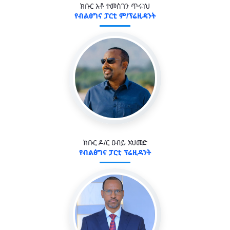
ክቡር አቶ ተመስገን ጥሩነህ
የብልፅግና ፓርቲ ም/ፕሬዚዳንት
ክቡር ዶ/ር ዐብይ አህመድ
የብልፅግና ፓርቲ ፕሬዚዳንት