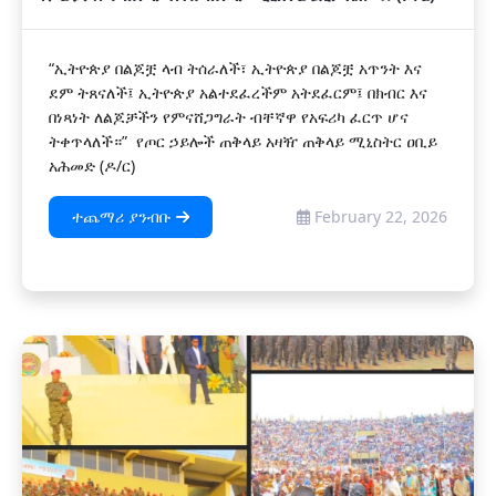
“ኢትዮጵያ በልጆቿ ላብ ትሰራለች፣ ኢትዮጵያ በልጆቿ አጥንት እና
ደም ትጸናለች፤ ኢትዮጵያ አልተደፈረችም አትደፈርም፤ በክብር እና
በነጻነት ለልጆቻችን የምናሸጋግራት ብቸኛዋ የአፍሪካ ፈርጥ ሆና
ትቀጥላለች።” የጦር ኃይሎች ጠቅላይ አዛዥ ጠቅላይ ሚኒስትር ዐቢይ
አሕመድ (ዶ/ር)
ተጨማሪ ያንብቡ
February 22, 2026