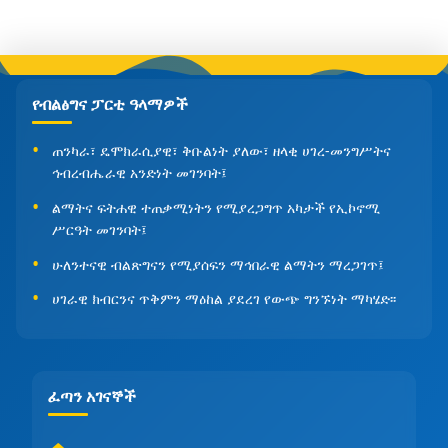
የብልፅግና ፓርቲ ዓላማዎች
ጠንካራ፣ ዴሞክራሲያዊ፣ ቅቡልነት ያለው፣ ዘላቂ ሀገረ-መንግሥትና
ኅብረብሔራዊ አንድነት መገንባት፤
ልማትና ፍትሐዊ ተጠቃሚነትን የሚያረጋግጥ አካታች የኢኮኖሚ
ሥርዓት መገንባት፤
ሁለንተናዊ ብልጽግናን የሚያሰፍን ማኅበራዊ ልማትን ማረጋገጥ፤
ሀገራዊ ክብርንና ጥቅምን ማዕከል ያደረገ የውጭ ግንኙነት ማካሄድ፡፡
ፈጣን አገናኞች