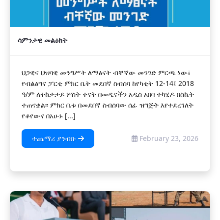
ሳምንታዊ መልዕክት
ህጋዊና ህዝባዊ መንግሥት ለማፅናት ብቸኛው መንገድ ምርጫ ነው፤
የብልፅግና ፓርቲ ምክር ቤት መደበኛ ስብሰባ ከየካቲት 12-14፤ 2018
ዓ/ም ለተከታታይ ሦስት ቀናት በመዲናችን አዲስ አበባ ተካሂዶ በስኬት
ተጠናቋል፡፡ ምክር ቤቱ በመደበኛ ስብሰባው ሰፊ ዝግጅት እየተደረገለት
የቆየውና በአሁኑ [...]
ተጨማሪ ያንብቡ
February 23, 2026