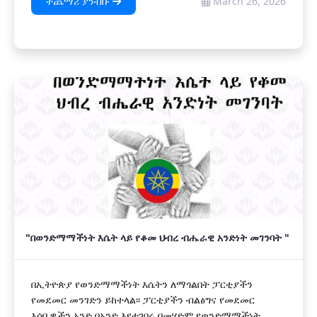
ተጨማሪ ያንብቡ
March 26, 2026
"በወንድማማችነት እሴት ላይ የቆመ ህብረ ብሔራዊ አንድነት መገንባት "
በኢትዮጵያ የወንድማማችነት እሴትን ለማጎልበት ፓርቲያችን
የመደመር መንገድን ይከተላል፡፡ ፓርቲያችን ብልፅግና የመደመር
እሳቤዎችን አንድ በአንድ እየተገበሩ በመሄድም የወንድማማችነት