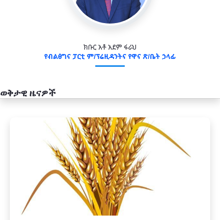
ክቡር አቶ አደም ፋራህ
የብልፅግና ፓርቲ ም/ፕሬዚዳንትና የዋና ጽ/ቤት ኃላፊ
ወቅታዊ ዜናዎች
አዲስ