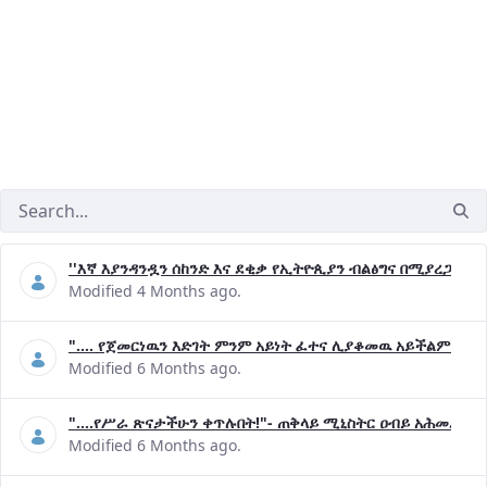
''እኛ እያንዳንዷን ሰከንድ እና ደቂቃ የኢትዮጲያን ብልፅግና በሚያረጋግጡ 
Modified 4 Months ago.
".... የጀመርነዉን እድገት ምንም አይነት ፈተና ሊያቆመዉ አይችልም"- ጠ
Modified 6 Months ago.
"....የሥራ ጽናታችሁን ቀጥሉበት!"- ጠቅላይ ሚኒስትር ዐብይ አሕመድ (ዶ
Modified 6 Months ago.