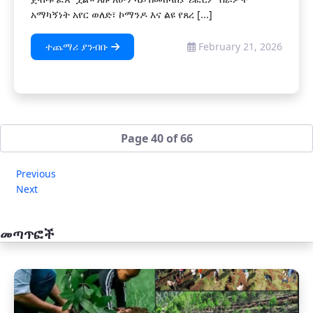
አማካኝነት አየር ወለድ፣ ኮማንዶ እና ልዩ የጸረ [...]
ተጨማሪ ያንብቡ
February 21, 2026
Page 40 of 66
Previous
Next
መጣጥፎች
አዲስ