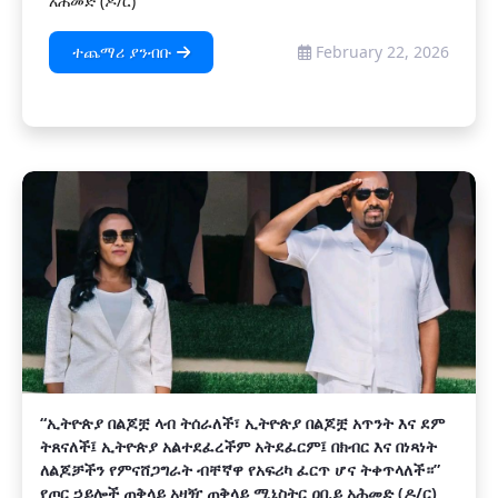
አሕመድ (ዶ/ር)
ተጨማሪ ያንብቡ
February 22, 2026
“ኢትዮጵያ በልጆቿ ላብ ትሰራለች፣ ኢትዮጵያ በልጆቿ አጥንት እና ደም
ትጸናለች፤ ኢትዮጵያ አልተደፈረችም አትደፈርም፤ በክብር እና በነጻነት
ለልጆቻችን የምናሸጋግራት ብቸኛዋ የአፍሪካ ፈርጥ ሆና ትቀጥላለች።”
የጦር ኃይሎች ጠቅላይ አዛዥ ጠቅላይ ሚኒስትር ዐቢይ አሕመድ (ዶ/ር)