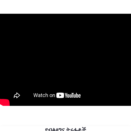
የብልፅግና ትሩፋቶች