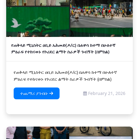
የጠቅላይ ሚኒስትር ዐቢይ አሕመድ(ዶ/ር) በሐዋሳ ከተማ በሁለተኛ
ምዕራፍ የተከናወኑ የኮሪደር ልማት ስራዎች ጉብኝት (በምስል)
የጠቅላይ ሚኒስትር ዐቢይ አሕመድ(ዶ/ር) በሐዋሳ ከተማ በሁለተኛ
ምዕራፍ የተከናወኑ የኮሪደር ልማት ስራዎች ጉብኝት (በምስል)
ተጨማሪ ያንብቡ
February 21, 2026