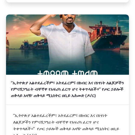
“ኢትዮጵያ አልተደፈረችም፣ አትደፈርም፤ በክብር እና በነፃነት ለልጆቻችን
የምናሸጋግራት ብቸኛዋ የአፍሪካ ፈርጥ ሆና ትቀጥላለች።” የጦር ኃይሎች
ጠቅላይ አዛዥ ጠቅላይ ሚኒስትር ዐቢይ አሕመድ (ዶ/ር)
“ኢትዮጵያ አልተደፈረችም፣ አትደፈርም፤ በክብር እና በነፃነት
ለልጆቻችን የምናሸጋግራት ብቸኛዋ የአፍሪካ ፈርጥ ሆና
ትቀጥላለች።” የጦር ኃይሎች ጠቅላይ አዛዥ ጠቅላይ ሚኒስትር ዐቢይ