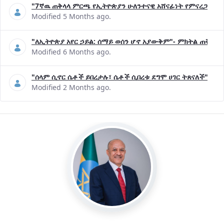
"7ኛዉ ጠቅላላ ምርጫ የኢትዮጵያን ሁለንተናዊ አሸናፊነት የምናረጋግጥበት እ
Modified 5 Months ago.
"ለኢትዮጵያ አየር ኃይል: ሰማይ ወሰን ሆኖ አያውቅም"- ምክትል ጠቅላይ 
Modified 6 Months ago.
"ሰላም ሲኖር ሴቶች ይበረታሉ፣ ሴቶች ሲበረቱ ደግሞ ሀገር ትጸናለች"- ዶ/
Modified 2 Months ago.