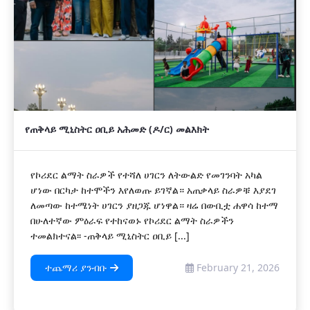
የጠቅላይ ሚኒስትር ዐቢይ አሕመድ (ዶ/ር) መልእክት
የኮሪደር ልማት ስራዎች የተሻለ ሀገርን ለትውልድ የመገንባት አካል
ሆነው በርካታ ከተሞችን እየለወጡ ይገኛል። አጠቃላይ ስራዎቹ እያደገ
ለመጣው ከተሜነት ሀገርን ያዘጋጁ ሆነዋል። ዛሬ በውቢቷ ሐዋሳ ከተማ
በሁለተኛው ምዕራፍ የተከናወኑ የኮሪደር ልማት ስራዎችን
ተመልክተናል፡፡ -ጠቅላይ ሚኒስትር ዐቢይ [...]
ተጨማሪ ያንብቡ
February 21, 2026