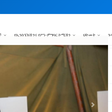
ች
የኢንስፔክሽንና የሥነ-ምግባር ኮሚሽን
ህትመት
ጉ
Next