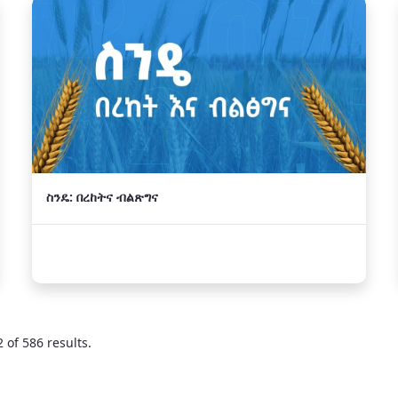
ስንዴ: በረከትና ብልጽግና
 of 586 results.