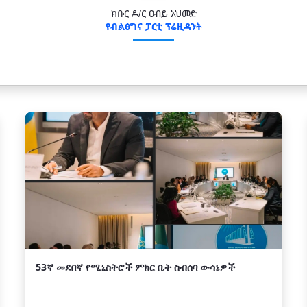
ክቡር ዶ/ር ዐብይ አህመድ
የብልፅግና ፓርቲ ፕሬዚዳንት
53ኛ መደበኛ የሚኒስትሮች ምክር ቤት ስብሰባ ውሳኔዎች