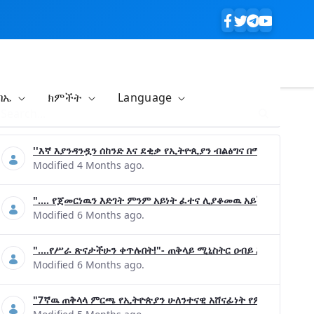
ባኤ
ክምችት
Language
''እኛ እያንዳንዷን ሰከንድ እና ደቂቃ የኢትዮጲያን ብልፅግና በሚያረጋግጡ ጉዳ
Modified 4 Months ago.
".... የጀመርነዉን እድገት ምንም አይነት ፈተና ሊያቆመዉ አይችልም"- ጠቅላ
Modified 6 Months ago.
"....የሥራ ጽናታችሁን ቀጥሉበት!"- ጠቅላይ ሚኒስትር ዐብይ አሕመድ (ዶ/ር
Modified 6 Months ago.
"7ኛዉ ጠቅላላ ምርጫ የኢትዮጵያን ሁለንተናዊ አሸናፊነት የምናረጋግጥበት እንዲ