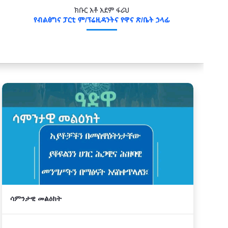
ክቡር አቶ አደም ፋራህ
የብልፅግና ፓርቲ ም/ፕሬዚዳንትና የዋና ጽ/ቤት ኃላፊ
ሳምንታዊ መልዕክት