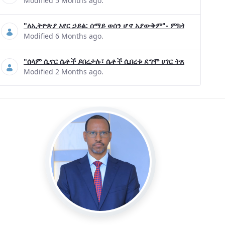
Modified 5 Months ago.
"ለኢትዮጵያ አየር ኃይል: ሰማይ ወሰን ሆኖ አያውቅም"- ምክትል ጠቅላይ ሚኒ
Modified 6 Months ago.
"ሰላም ሲኖር ሴቶች ይበረታሉ፣ ሴቶች ሲበረቱ ደግሞ ሀገር ትጸናለች"- ዶ/ር 
Modified 2 Months ago.