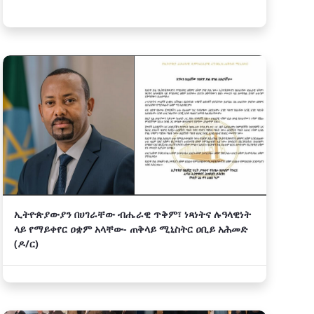
ኢትዮጵያውያን በሀገራቸው ብሔራዊ ጥቅም፣ ነጻነትና ሉዓላዊነት
ላይ የማይቀየር ዐቋም አላቸው- ጠቅላይ ሚኒስትር ዐቢይ አሕመድ
(ዶ/ር)