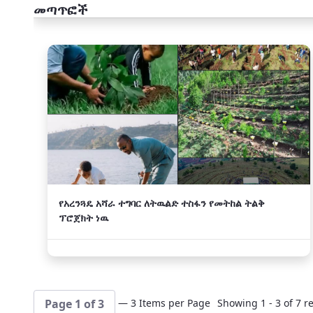
መጣጥፎች
አዲስ
የአረንጓዴ አሻራ ተግባር ለትዉልድ ተስፋን የመትከል ትልቅ
ፕሮጀክት ነዉ
— 3 Items per Page
Showing 1 - 3 of 7 re
Page 1 of 3