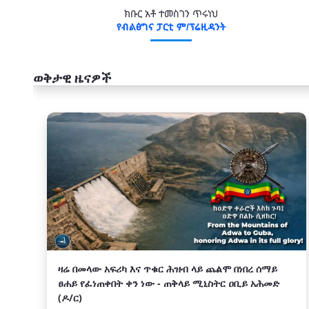
ክቡር አቶ ተመስገን ጥሩነህ
የብልፅግና ፓርቲ ም/ፕሬዚዳንት
ወቅታዊ ዜናዎች
አዲስ
ዛሬ በመላው አፍሪካ እና ጥቁር ሕዝብ ላይ ጨልሞ በነበረ ሰማይ
ፀሐይ የፈነጠቀበት ቀን ነው - ጠቅላይ ሚኒስትር ዐቢይ አሕመድ
(ዶ/ር)