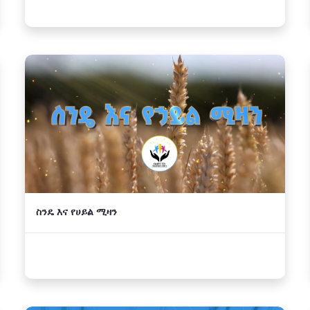
ስንዴ እና የሀይል ሚዛን