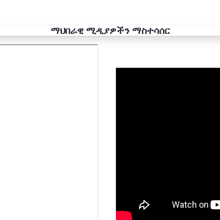
ማህበራዊ ሚዲያዎችን ማስተሳሰር