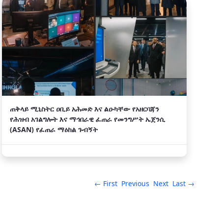
ጠቅላይ ሚኒስትር ዐቢይ አሕመድ እና ልዑካቸው የአዘርባጃን
የሕዝብ አገልግሎት እና ማኅበራዊ ፈጠራ የመንግሥት ኤጀንሲ
(ASAN) የፈጠራ ማዕከል ጉብኝት
← First
Previous
Next
Last →