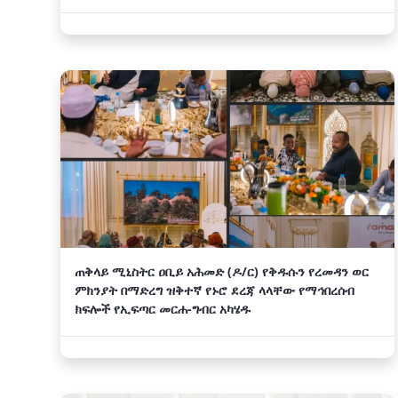
ጠቅላይ ሚኒስትር ዐቢይ አሕመድ (ዶ/ር) የቅዱሱን የረመዳን ወር
ምክንያት በማድረግ ዝቅተኛ የኑሮ ደረጃ ላላቸው የማኅበረሰብ
ክፍሎች የኢፍጣር መርሐ-ግብር አካሄዱ