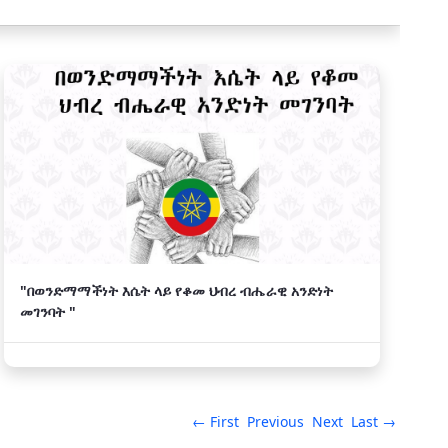
"በወንድማማችነት እሴት ላይ የቆመ ህብረ ብሔራዊ አንድነት
መገንባት "
← First
Previous
Next
Last →