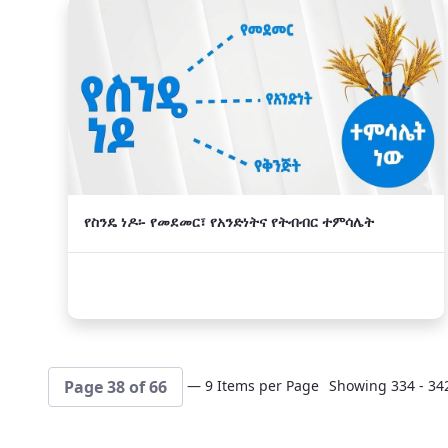
የስንዴ ነዶ፡- የመደመር፣ የአንድነትና የትብብር ተምሳሌት
— 9 Items per Page
Showing 334 - 342
Page 38 of 66