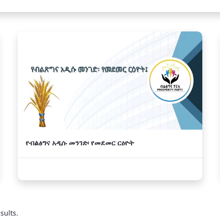
የብልፅግና አዲሱ መንገድ፡ የመደመር ርዕዮት
sults.