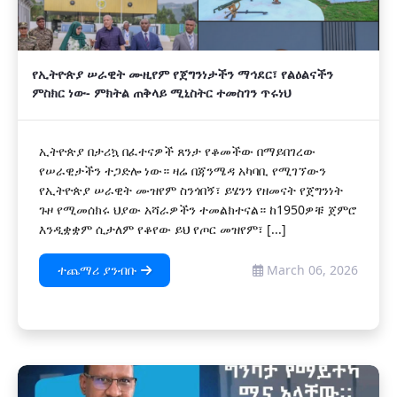
የኢትዮጵያ ሠራዊት ሙዚየም የጀግንነታችን ማኅደር፣ የልዕልናችን
ምስክር ነው- ምክትል ጠቅላይ ሚኒስትር ተመስገን ጥሩነህ
ኢትዮጵያ በታሪኳ በፈተናዎች ጸንታ የቆመችው በማይበገረው
የሠራዊታችን ተጋድሎ ነው። ዛሬ በጃንሜዳ አካባቢ የሚገኘውን
የኢትዮጵያ ሠራዊት ሙዝየም ስንጎበኝ፣ ይሄንን የዘመናት የጀግንነት
ጉዞ የሚመሰክሩ ህያው አሻራዎችን ተመልክተናል። ከ1950ዎቹ ጀምሮ
እንዲቋቋም ሲታለም የቆየው ይህ የጦር መዝየም፣ [...]
ተጨማሪ ያንብቡ
March 06, 2026