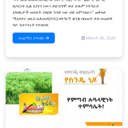
ለጦርነት ሲል እያየን ነው። ይህ ደግሞ ወደ ሁሉም የትግራይ
አካባቢዎች መስፋት ያለበት ጉዳይ ነው ብዬ አምናለሁ።" ጠቅላይ
ሚኒስትር ዐቢይ አሕመድ(ዶ/ር) በትግርኛ ቋንቋ በሰጡት ቃለ መጠይቅ
ላይ ከተናገሩት የተወሰደ
ተጨማሪ ያንብቡ
March 06, 2026