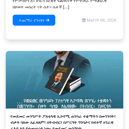
የምታሳድግ እና ሀገርን በረቂቅ ፍልስፍናዋ የምትመራ የማህበራዊ
ህይወት መሰረት ናት ሴት። ሴቶች [...]
ተጨማሪ ያንብቡ
March 08, 2026
የመደመር መንግሥት ፖለቲካዊ ኢኮኖሚ ጠንካራ ተቋማትን በመገንባት፣
ብቃት ባለው አፈጻጸም፣ በትብብር፣ በሥርዓት ግንባታና ከፍተኛ ሀገራዊ
ራእይ ላይ የተመሠረተ ነው- የመደመር መንግስት