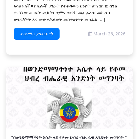
አሳልፋለች። ከሌሎች ሀገራት የተቀዳውን ርዕዮት ለማስከበር ስንል
ያገኘነው ውጤት ድህነት፣ ቂምና ቁርሾ፣ መፈራረስ፣ መካረር፣
ጽንፈኝነት እና ውድ የሕይወት መስዋዕትነት መክፈል [...]
ተጨማሪ ያንብቡ
March 26, 2026
"በወንድማማችነት እሴት ላይ የቆመ ህብረ ብሔራዊ አንድነት መገንባት "