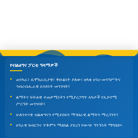
የብልፅግና ፓርቲ ዓላማዎች
ጠንካራ፣ ዴሞክራሲያዊ፣ ቅቡልነት ያለው፣ ዘላቂ ሀገረ-መንግሥትና
ኅብረብሔራዊ አንድነት መገንባት፤
ልማትና ፍትሐዊ ተጠቃሚነትን የሚያረጋግጥ አካታች የኢኮኖሚ
ሥርዓት መገንባት፤
ሁለንተናዊ ብልጽግናን የሚያሰፍን ማኅበራዊ ልማትን ማረጋገጥ፤
ሀገራዊ ክብርንና ጥቅምን ማዕከል ያደረገ የውጭ ግንኙነት ማካሄድ፡፡