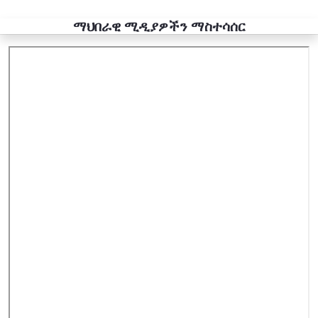
ማህበራዊ ሚዲያዎችን ማስተሳሰር