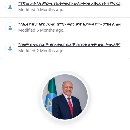
"7ኛዉ ጠቅላላ ምርጫ የኢትዮጵያን ሁለንተናዊ አሸናፊነት የምናረጋግጥበት እ
Modified 5 Months ago.
"ለኢትዮጵያ አየር ኃይል: ሰማይ ወሰን ሆኖ አያውቅም"- ምክትል ጠቅላይ 
Modified 6 Months ago.
"ሰላም ሲኖር ሴቶች ይበረታሉ፣ ሴቶች ሲበረቱ ደግሞ ሀገር ትጸናለች"- ዶ/
Modified 2 Months ago.