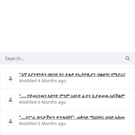
''እኛ እያንዳንዷን ሰከንድ እና ደቂቃ የኢትዮጲያን ብልፅግና በሚያረጋግጡ 
Modified 4 Months ago.
".... የጀመርነዉን እድገት ምንም አይነት ፈተና ሊያቆመዉ አይችልም"- ጠ
Modified 6 Months ago.
"....የሥራ ጽናታችሁን ቀጥሉበት!"- ጠቅላይ ሚኒስትር ዐብይ አሕመድ (ዶ
Modified 6 Months ago.