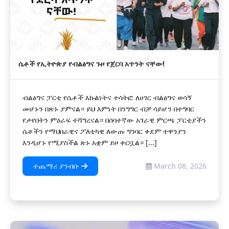
ሴቶች የኢትዮጵያ የብልፅግና ጉዞ የጀርባ አጥንት ናቸው!
ብልፅግና ፓርቲ የሴቶች እኩልነትና ተሳትፎ ለሀገር ብልፅግና ወሳኝ
መሆኑን በጽኑ ያምናል። ይህ እምነት በንግግር ብቻ ሳይሆን በተግባር
የታየበትን ምዕራፍ ተሻግረናል። በሰባተኛው አገራዊ ምርጫ ፓርቲያችን
ሴቶችን የማህበራዊና ፖለቲካዊ ለውጡ ግንባር ቀደም ተዋንያን
እንዲሆኑ የሚያስችል ጽኑ አቋም ይዞ ቀርቧል። [...]
ተጨማሪ ያንብቡ
March 08, 2026