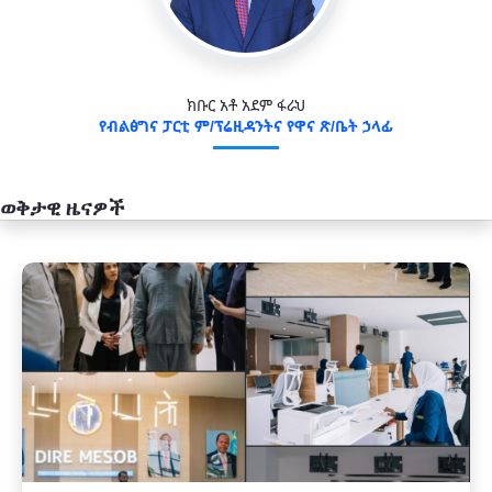
ክቡር አቶ አደም ፋራህ
የብልፅግና ፓርቲ ም/ፕሬዚዳንትና የዋና ጽ/ቤት ኃላፊ
ወቅታዊ ዜናዎች
አዲስ