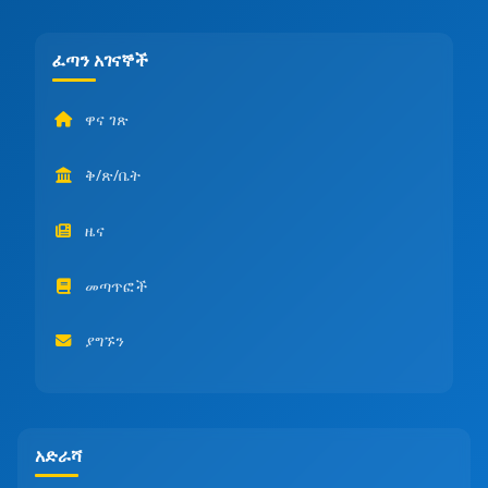
ፈጣን አገናኞች
ዋና ገጽ
ቅ/ጽ/ቤት
ዜና
መጣጥፎች
ያግኙን
አድራሻ