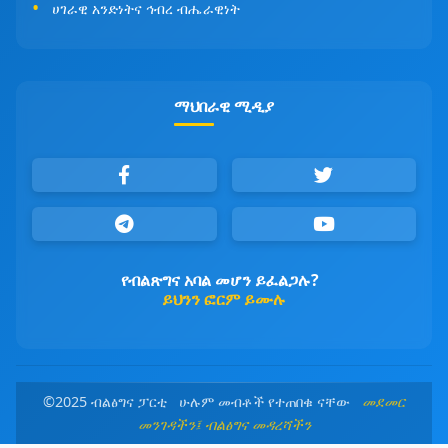
ሀገራዊ አንድነትና ኅብረ ብሔራዊነት
ማህበራዊ ሚዲያ
የብልጽግና አባል መሆን ይፈልጋሉ?
ይህንን ፎርም ይሙሉ
©2025 ብልፅግና ፓርቲ ሁሉም መብቶች የተጠበቁ ናቸው
መደመር
መንገዳችን፤ ብልፅግና መዳረሻችን