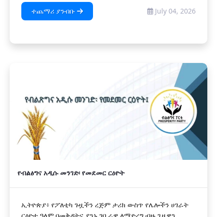
ተጨማሪ ያንብቡ
July 04, 2026
የብልፅግና አዲሱ መንገድ፡ የመደመር ርዕዮት
ኢትዮጵያ፥ የፖለቲካ ጉዟችን ረጅም ታሪክ ውስጥ የሌሎችን ሀገራት
ርዕዮተ ዓለም በመቅዳትና ያንኑ ገቢራዊ ለማድረግ ብዙ ጊዜዋን