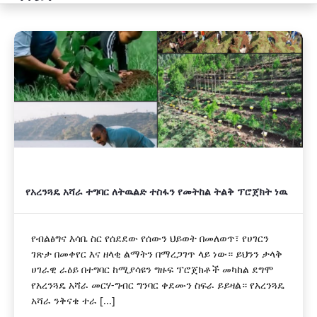
አዲስ
የአረንጓዴ አሻራ ተግባር ለትዉልድ ተስፋን የመትከል ትልቅ ፕሮጀክት ነዉ
የብልፅግና እሳቤ ስር የሰደደው የሰውን ህይወት በመለወጥ፣ የሀገርን
ገጽታ በመቀየር እና ዘላቂ ልማትን በማረጋገጥ ላይ ነው። ይህንን ታላቅ
ሀገራዊ ራዕይ በተግባር ከሚያሳዩን ግዙፍ ፕሮጀክቶች መካከል ደግሞ
የአረንጓዴ አሻራ መርሃ-ግብር ግንባር ቀደሙን ስፍራ ይይዛል። የአረንጓዴ
አሻራ ንቅናቄ ተራ [...]