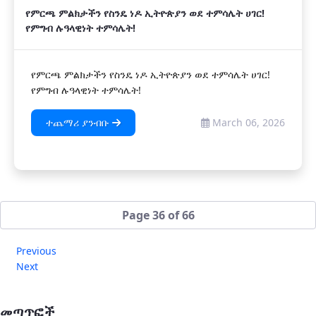
የምርጫ ምልክታችን የስንዴ ነዶ ኢትዮጵያን ወደ ተምሳሌት ሀገር!
የምግብ ሉዓላዊነት ተምሳሌት!
የምርጫ ምልክታችን የስንዴ ነዶ ኢትዮጵያን ወደ ተምሳሌት ሀገር!
የምግብ ሉዓላዊነት ተምሳሌት!
ተጨማሪ ያንብቡ
March 06, 2026
Page 36 of 66
Previous
Next
መጣጥፎች