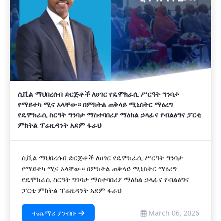
ሲቪል ማህበረሰብ ድርጅቶች ለሀገር የዴሞክራሲ ሥርዓት ግንባታ
የማይተካ ሚና አላቸው። በምክትል ጠቅላይ ሚኒስትር ማዕረግ
የዴሞክራሲ ስርዓት ግንባታ ማስተባበሪያ ማዕከል ኃላፊና የብልፅግና ፓርቲ
ምክትል ፕሬዚዳንት አደም ፋራህ
ሲቪል ማህበረሰብ ድርጅቶች ለሀገር የዴሞክራሲ ሥርዓት ግንባታ
የማይተካ ሚና አላቸው። በምክትል ጠቅላይ ሚኒስትር ማዕረግ
የዴሞክራሲ ስርዓት ግንባታ ማስተባበሪያ ማዕከል ኃላፊና የብልፅግና
ፓርቲ ምክትል ፕሬዚዳንት አደም ፋራህ
ተጨማሪ ያንብቡ
March 06, 2026