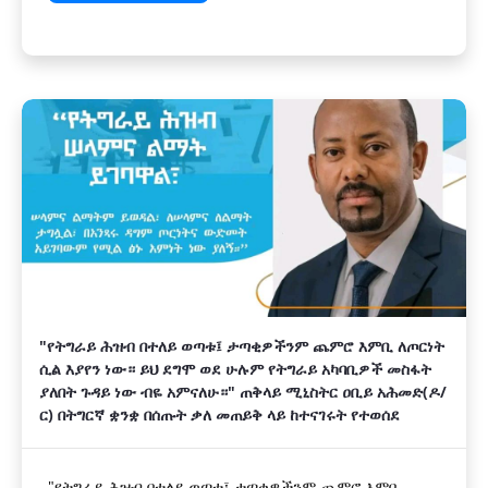
"የትግራይ ሕዝብ በተለይ ወጣቱ፤ ታጣቂዎችንም ጨምሮ እምቢ ለጦርነት
ሲል እያየን ነው። ይህ ደግሞ ወደ ሁሉም የትግራይ አካባቢዎች መስፋት
ያለበት ጉዳይ ነው ብዬ አምናለሁ።" ጠቅላይ ሚኒስትር ዐቢይ አሕመድ(ዶ/
ር) በትግርኛ ቋንቋ በሰጡት ቃለ መጠይቅ ላይ ከተናገሩት የተወሰደ
"የትግራይ ሕዝብ በተለይ ወጣቱ፤ ታጣቂዎችንም ጨምሮ እምቢ