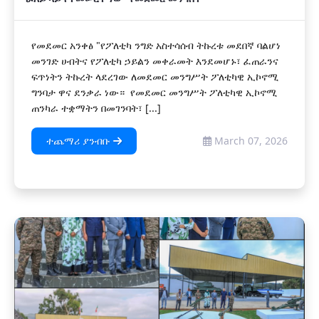
የመደመር አንቀፅ "የፖለቲካ ንግድ አስተሳሰብ ትኩረቱ መደበኛ ባልሆነ
መንገድ ሀብትና የፖለቲካ ኃይልን መቀራመት እንደመሆኑ፣ ፈጠራንና
ፍጥነትን ትኩረት ላደረገው ለመደመር መንግሥት ፖለቲካዊ ኢኮኖሚ
ግንባታ ዋና ደንቃራ ነው። የመደመር መንግሥት ፖለቲካዊ ኢኮኖሚ
ጠንካራ ተቋማትን በመገንባት፣ [...]
ተጨማሪ ያንብቡ
March 07, 2026