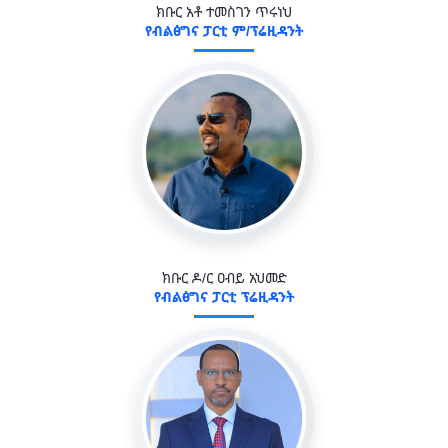
ክቡር አቶ ተመስገን ጥሩነህ
የብልፅግና ፓርቲ ም/ፕሬዚዳንት
ክቡር ዶ/ር ዐብይ አህመድ
የብልፅግና ፓርቲ ፕሬዚዳንት