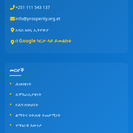
+251 111 543 137
info@prosperity.org.et
አዲስ አበባ, ኢትዮጵያ
በ Google ካርታ ላይ ይመልከቱ
መርሆች
ሕዝባዊነት
ዴሞክራሲያዊነት
የሕግ የበላይነት
ልማትና ፍትሐዊ ተጠቃሚነት
ተግባራዊ እውነታ