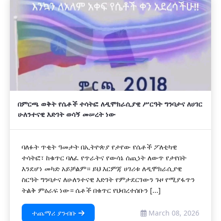
በምርጫ ወቅት የሴቶች ተሳትፎ ለዲሞክራሲያዊ ሥርዓት ግንባታና ለሀገር
ሁለንተናዊ እድገት ወሳኝ መሠረት ነው
ባለፉት ጥቂት ዓመታት በኢትዮጵያ የታየው የሴቶች ፖለቲካዊ
ተሳትፎ፣ ከቁጥር ባለፈ የጥራትና የውሳኔ ሰጪነት ለውጥ የታየበት
እንደሆነ መካድ አይቻልም። ይህ እርምጃ ሀገሪቱ ለዲሞክራሲያዊ
ስርዓት ግንባታና ለሁለንተናዊ እድገት የምታደርገውን ጉዞ የሚያፋጥን
ትልቅ ምዕራፍ ነው። ሴቶች በቁጥር የህብረተሰቡን [...]
ተጨማሪ ያንብቡ
March 08, 2026