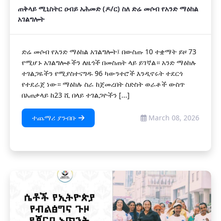
ጠቅላይ ሚኒስትር ዐብይ አሕመድ (ዶ/ር) ስለ ድሬ መሶብ የአንድ ማዕከል
አገልግሎት
ድሬ መሶብ የአንድ ማዕከል አገልግሎት፤ በውስጡ 10 ተቋማት ይዞ 73
የሚሆኑ አገልግሎቶችን ለዜጎች በመስጠት ላይ ይገኛል። አንድ ማዕከሉ
ተገልጋዬችን የሚያስተናግዱ 96 ካውንተሮች እንዲኖሩት ተደርጎ
የተደራጀ ነው። ማዕከሉ ስራ ከጀመረበት ስድስት ወራቶች ውስጥ
በአጠቃላይ ከ23 ሺ በላይ ተገልጋዮችን [...]
ተጨማሪ ያንብቡ
March 08, 2026