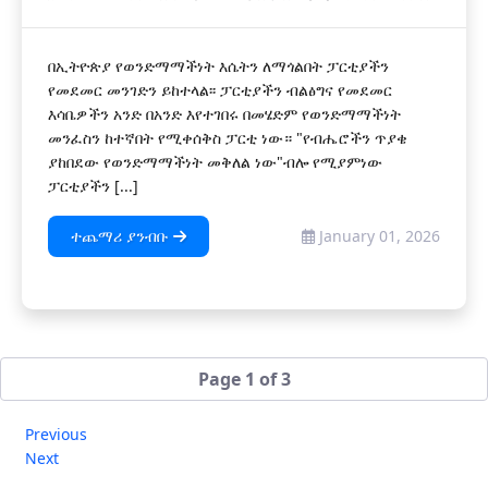
በኢትዮጵያ የወንድማማችነት እሴትን ለማጎልበት ፓርቲያችን
የመደመር መንገድን ይከተላል፡፡ ፓርቲያችን ብልፅግና የመደመር
እሳቤዎችን አንድ በአንድ እየተገበሩ በመሄድም የወንድማማችነት
መንፈስን ከተኛበት የሚቀሰቅስ ፓርቲ ነው። "የብሔሮችን ጥያቄ
ያከበደው የወንድማማችነት መቅለል ነው"ብሎ የሚያምነው
ፓርቲያችን [...]
ተጨማሪ ያንብቡ
January 01, 2026
Page 1 of 3
Previous
Next