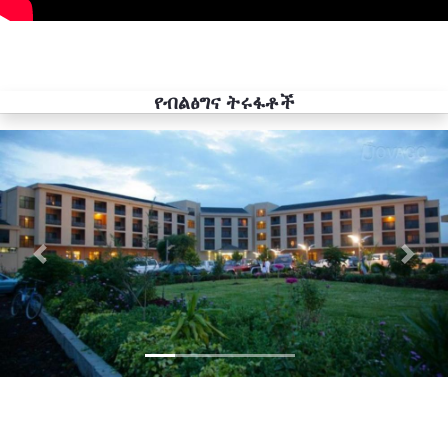
የብልፅግና ትሩፋቶች
Previous
Next