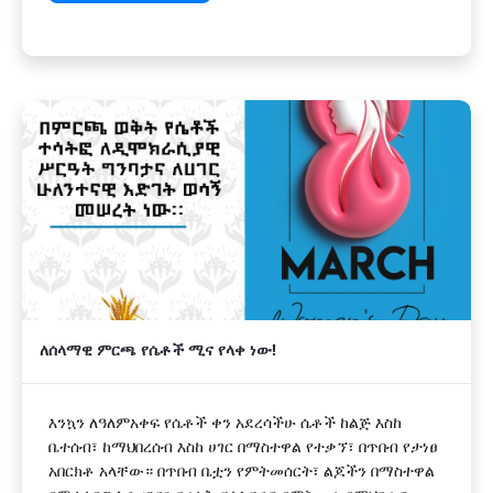
ለሰላማዊ ምርጫ የሴቶች ሚና የላቀ ነው!
እንኳን ለዓለምአቀፍ የሴቶች ቀን አደረሳችሁ ሴቶች ከልጅ እስከ
ቤተሰብ፣ ከማህበረሰብ እስከ ሀገር በማስተዋል የተቃኘ፣ በጥበብ የታነፀ
አበርክቶ አላቸው። በጥበብ ቤቷን የምትመሰርት፣ ልጆችን በማስተዋል