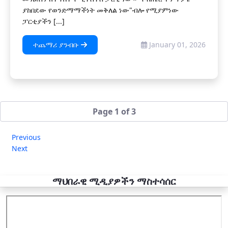
ያከበደው የወንድማማችነት መቅለል ነው"ብሎ የሚያምነው
ፓርቲያችን [...]
ተጨማሪ ያንብቡ
January 01, 2026
Page 1 of 3
Previous
Next
ማህበራዊ ሚዲያዎችን ማስተሳሰር