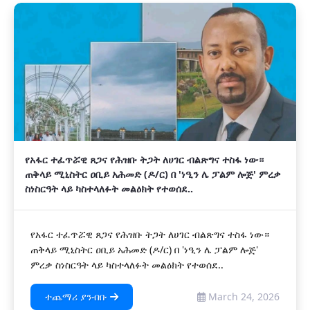
የአፋር ተፈጥሯዊ ጸጋና የሕዝቡ ትጋት ለሀገር ብልጽግና ተስፋ ነው።
ጠቅላይ ሚኒስትር ዐቢይ አሕመድ (ዶ/ር) በ 'ነዒን ሌ ፓልም ሎጅ' ምረቃ
ስነስርዓት ላይ ካስተላለፉት መልዕክት የተወሰደ..
የአፋር ተፈጥሯዊ ጸጋና የሕዝቡ ትጋት ለሀገር ብልጽግና ተስፋ ነው።
ጠቅላይ ሚኒስትር ዐቢይ አሕመድ (ዶ/ር) በ 'ነዒን ሌ ፓልም ሎጅ'
ምረቃ ስነስርዓት ላይ ካስተላለፉት መልዕክት የተወሰደ..
ተጨማሪ ያንብቡ
March 24, 2026