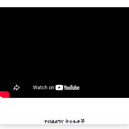
የብልፅግና ትሩፋቶች