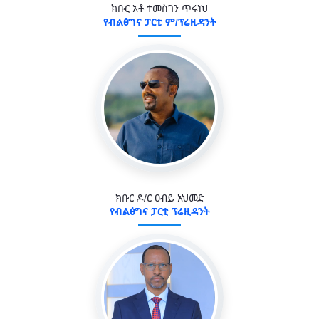
ክቡር አቶ ተመስገን ጥሩነህ
የብልፅግና ፓርቲ ም/ፕሬዚዳንት
ክቡር ዶ/ር ዐብይ አህመድ
የብልፅግና ፓርቲ ፕሬዚዳንት