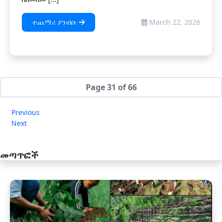
ተጨማሪ ያንብቡ
March 22, 2026
Page 31 of 66
Previous
Next
መጣጥፎች
አዲስ