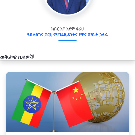
ክቡር አቶ አደም ፋራህ
የብልፅግና ፓርቲ ም/ፕሬዚዳንትና የዋና ጽ/ቤት ኃላፊ
ወቅታዊ ዜናዎች
አዲስ