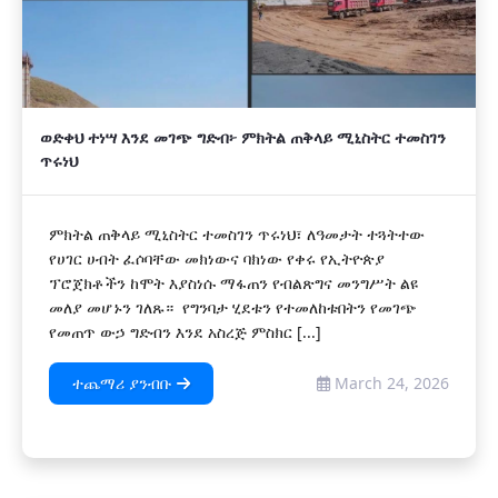
ወድቀህ ተነሣ እንደ መገጭ ግድብ፦ ምክትል ጠቅላይ ሚኒስትር ተመስገን
ጥሩነህ
ምክትል ጠቅላይ ሚኒስትር ተመስገን ጥሩነህ፣ ለዓመታት ተጓትተው
የሀገር ሀብት ፈሶባቸው መክነውና ባክነው የቀሩ የኢትዮጵያ
ፕሮጀክቶችን ከሞት እያስነሱ ማፋጠን የብልጽግና መንግሥት ልዩ
መለያ መሆኑን ገለጹ። የግንባታ ሂደቱን የተመለከቱበትን የመገጭ
የመጠጥ ውኃ ግድብን እንደ አስረጅ ምስክር [...]
ተጨማሪ ያንብቡ
March 24, 2026