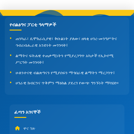
የብልፅግና ፓርቲ ዓላማዎች
ጠንካራ፣ ዴሞክራሲያዊ፣ ቅቡልነት ያለው፣ ዘላቂ ሀገረ-መንግሥትና
ኅብረብሔራዊ አንድነት መገንባት፤
ልማትና ፍትሐዊ ተጠቃሚነትን የሚያረጋግጥ አካታች የኢኮኖሚ
ሥርዓት መገንባት፤
ሁለንተናዊ ብልጽግናን የሚያሰፍን ማኅበራዊ ልማትን ማረጋገጥ፤
ሀገራዊ ክብርንና ጥቅምን ማዕከል ያደረገ የውጭ ግንኙነት ማካሄድ፡፡
ፈጣን አገናኞች
ዋና ገጽ