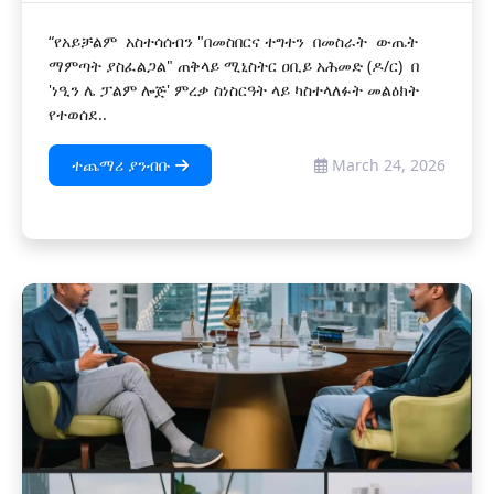
“የአይቻልም አስተሳሰብን "በመስበርና ተግተን በመስራት ውጤት
ማምጣት ያስፈልጋል" ጠቅላይ ሚኒስትር ዐቢይ አሕመድ (ዶ/ር) በ
'ነዒን ሌ ፓልም ሎጅ' ምረቃ ስነስርዓት ላይ ካስተላለፉት መልዕክት
የተወሰደ..
ተጨማሪ ያንብቡ
March 24, 2026