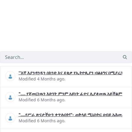
''እኛ እያንዳንዷን ሰከንድ እና ደቂቃ የኢትዮጲያን ብልፅግና በሚያረጋግጡ 
Modified 4 Months ago.
".... የጀመርነዉን እድገት ምንም አይነት ፈተና ሊያቆመዉ አይችልም"- ጠ
Modified 6 Months ago.
"....የሥራ ጽናታችሁን ቀጥሉበት!"- ጠቅላይ ሚኒስትር ዐብይ አሕመድ (ዶ
Modified 6 Months ago.