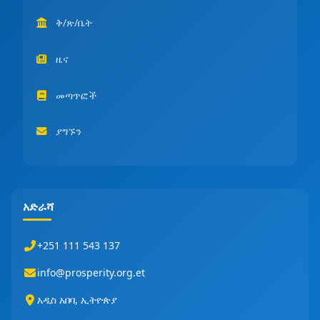
ቅ/ጽ/ቤት
ዜና
መጣጥፎች
ያግኙን
አድራሻ
+251 111 543 137
info@prosperity.org.et
አዲስ አበባ, ኢትዮጵያ