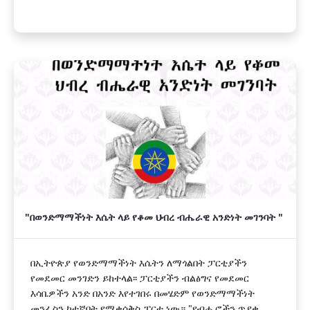
"በወንድማማችነት እሴት ላይ የቆመ ህብረ ብሔራዊ አንድነት መገንባት "
በኢትዮጵያ የወንድማማችነት እሴትን ለማጎልበት ፓርቲያችን
የመደመር መንገድን ይከተላል፡፡ ፓርቲያችን ብልፅግና የመደመር
እሳቤዎችን አንድ በአንድ እየተገበሩ በመሄድም የወንድማማችነት
መንፈስን ከተኛበት የሚቀሰቅስ ፓርቲ ነው። "የብሔሮችን ጥያቄ