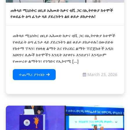
ጠቅላይ ሚኒስትር ዐቢይ አሕመድ ከቃና ቲቪ ጋር በኢትዮጵያ ከተሞች
የወደፊት ዕጣ ፈንታ ላይ ያደረጉትን ልዩ ቆይታ ይከታተሉ!
ጠቅላይ ሚኒስትር ዐቢይ አሕመድ ከቃና ቲቪ ጋር በኢትዮጵያ ከተሞች
የወደፊት ዕጣ ፈንታ ላይ ያደረጉትን ልዩ ቆይታ ይከታተሉ! በውይይቱ
የከተማ ፕላን፣ የዘላቂ ልማት እና የኮሪደር ልማት ፕሮጀክቶች አዲስ
አበባንና ሌሎች ከተሞችን እንዴት እየቀየሩ እንደሆነ፤ እንዲሁም
የመሠረተ ልማትን፣ የንግድና የኢኮኖሚ [...]
ተጨማሪ ያንብቡ
March 23, 2026