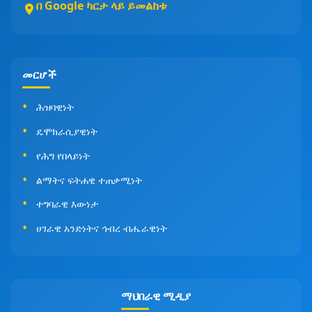
በ Google ካርታ ላይ ይመልከቱ
መርሆች
ሕዝባዊነት
ዴሞክራሲያዊነት
የሕግ የበላይነት
ልማትና ፍትሐዊ ተጠቃሚነት
ተግባራዊ እውነታ
ሀገራዊ አንድነትና ኅብረ ብሔራዊነት
ማህበራዊ ሚዲያ