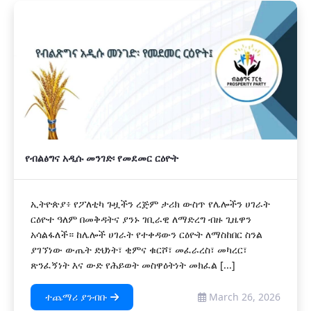
የብልፅግና አዲሱ መንገድ፡ የመደመር ርዕዮት
ኢትዮጵያ፥ የፖለቲካ ጉዟችን ረጅም ታሪክ ውስጥ የሌሎችን ሀገራት
ርዕዮተ ዓለም በመቅዳትና ያንኑ ገቢራዊ ለማድረግ ብዙ ጊዜዋን
አሳልፋለች። ከሌሎች ሀገራት የተቀዳውን ርዕዮት ለማስከበር ስንል
ያገኘነው ውጤት ድህነት፣ ቂምና ቁርሾ፣ መፈራረስ፣ መካረር፣
ጽንፈኝነት እና ውድ የሕይወት መስዋዕትነት መክፈል [...]
ተጨማሪ ያንብቡ
March 26, 2026