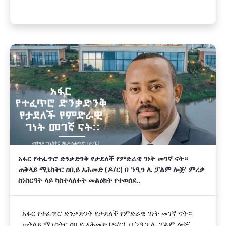
አፋር የተፈጥሮ ድንቃድንቅ የታደለች የምድራዊ ገነት መገኛ ናት።
ጠቅላይ ሚኒስትር ዐቢይ አሕመድ (ዶ/ር) በ 'ነዒን ሌ ፓልም ሎጅ' ምረቃ
ስነስርዓት ላይ ካስተላለፉት መልዕክት የተወሰደ..
አፋር የተፈጥሮ ድንቃድንቅ የታደለች የምድራዊ ገነት መገኛ ናት።
ጠቅላይ ሚኒስትር ዐቢይ አሕመድ (ዶ/ር) በ 'ነዒን ሌ ፓልም ሎጅ'