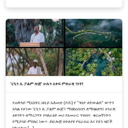
‎‘ኒዒን ሌ ፓልም ሎጅ’ ሁሉን አቀፍ ምድራዊ ገነት!
‎የጠቅላይ ሚኒስትር ዐቢይ አሕመድ (ዶ/ር) የ "ገበታ ለትውልድ" ውጥን
አካል የሆነው ‘ኒዒን ሌ ፓልም ሎጅ’፤ ማህበረሰብን ለማበልጸግና ሀገራዊ
ዕድገትን ለማረጋገጥ የባለራዕይ መሪ የአመራር ጥበብና ቁርጠኝነትን
የሚያሳይ ምስክር ነው። ‎ ‎ይህ ሎጅ በተለያዩ የፍራፍሬ እና የደን ዛፎች
በለመለመ [...]