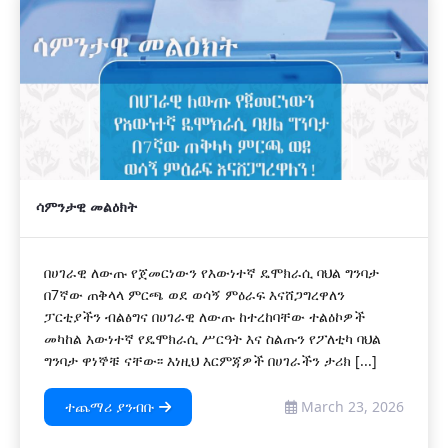
ሳምንታዊ መልዕክት
በሀገራዊ ለውጡ የጀመርነውን የእውነተኛ ዴሞክራሲ ባህል ግንባታ
በ7ኛው ጠቅላላ ምርጫ ወደ ወሳኝ ምዕራፍ እናሸጋግረዋለን
ፓርቲያችን ብልፅግና በሀገራዊ ለውጡ ከተረከባቸው ተልዕኮዎች
መካከል እውነተኛ የዴሞክራሲ ሥርዓት እና ስልጡን የፖለቲካ ባህል
ግንባታ ዋነኞቹ ናቸው፡፡ እነዚህ እርምጃዎች በሀገራችን ታሪክ [...]
ተጨማሪ ያንብቡ
March 23, 2026