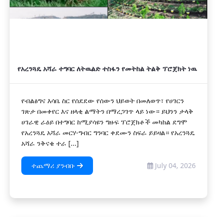
የአረንጓዴ አሻራ ተግባር ለትዉልድ ተስፋን የመትከል ትልቅ ፕሮጀክት ነዉ
የብልፅግና እሳቤ ስር የሰደደው የሰውን ህይወት በመለወጥ፣ የሀገርን
ገጽታ በመቀየር እና ዘላቂ ልማትን በማረጋገጥ ላይ ነው። ይህንን ታላቅ
ሀገራዊ ራዕይ በተግባር ከሚያሳዩን ግዙፍ ፕሮጀክቶች መካከል ደግሞ
የአረንጓዴ አሻራ መርሃ-ግብር ግንባር ቀደሙን ስፍራ ይይዛል። የአረንጓዴ
አሻራ ንቅናቄ ተራ [...]
ተጨማሪ ያንብቡ
July 04, 2026