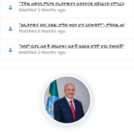
"7ኛዉ ጠቅላላ ምርጫ የኢትዮጵያን ሁለንተናዊ አሸናፊነት የምናረጋግጥበት እ
Modified 5 Months ago.
"ለኢትዮጵያ አየር ኃይል: ሰማይ ወሰን ሆኖ አያውቅም"- ምክትል ጠቅላይ 
Modified 6 Months ago.
"ሰላም ሲኖር ሴቶች ይበረታሉ፣ ሴቶች ሲበረቱ ደግሞ ሀገር ትጸናለች"- ዶ/
Modified 2 Months ago.