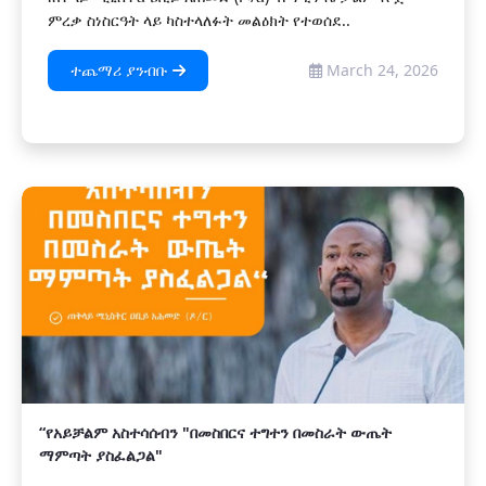
ምረቃ ስነስርዓት ላይ ካስተላለፉት መልዕክት የተወሰደ..
ተጨማሪ ያንብቡ
March 24, 2026
“የአይቻልም አስተሳሰብን "በመስበርና ተግተን በመስራት ውጤት
ማምጣት ያስፈልጋል"