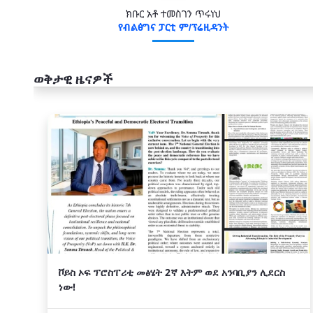
ክቡር አቶ ተመስገን ጥሩነህ
የብልፅግና ፓርቲ ም/ፕሬዚዳንት
ወቅታዊ ዜናዎች
አዲስ
ቮይስ ኦፍ ፕሮስፐሪቲ መፅሄት 2ኛ እትም ወደ አንባቢያን ሊደርስ
ነው!