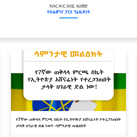
ክቡር ዶ/ር ዐብይ አህመድ
የብልፅግና ፓርቲ ፕሬዚዳንት
የ7ኛው ጠቅላላ ምርጫ ስኬት የኢትዮጵያ አሸናፊነት የተረጋገጠበት
ታላቅ ሀገራዊ ድል ነው!- ሳምንታዊ መልዕክት