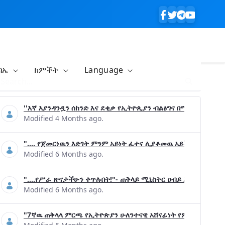
ባኤ
ክምችት
Language
''እኛ እያንዳንዷን ሰከንድ እና ደቂቃ የኢትዮጲያን ብልፅግና በሚያረጋግጡ ጉዳ
Modified 4 Months ago.
".... የጀመርነዉን እድገት ምንም አይነት ፈተና ሊያቆመዉ አይችልም"- ጠቅላ
Modified 6 Months ago.
"....የሥራ ጽናታችሁን ቀጥሉበት!"- ጠቅላይ ሚኒስትር ዐብይ አሕመድ (ዶ/ር
Modified 6 Months ago.
"7ኛዉ ጠቅላላ ምርጫ የኢትዮጵያን ሁለንተናዊ አሸናፊነት የምናረጋግጥበት እንዲ