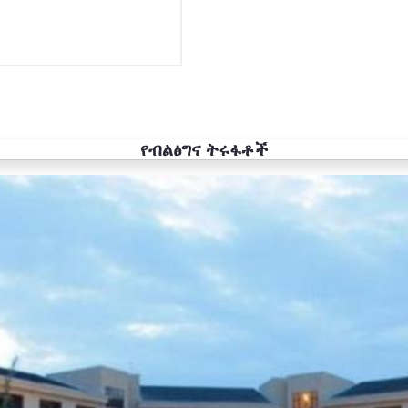
የብልፅግና ትሩፋቶች