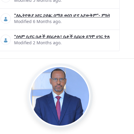
Modified 5 Months ago.
"ለኢትዮጵያ አየር ኃይል: ሰማይ ወሰን ሆኖ አያውቅም"- ምክትል ጠቅላይ ሚኒ
Modified 6 Months ago.
"ሰላም ሲኖር ሴቶች ይበረታሉ፣ ሴቶች ሲበረቱ ደግሞ ሀገር ትጸናለች"- ዶ/ር 
Modified 2 Months ago.