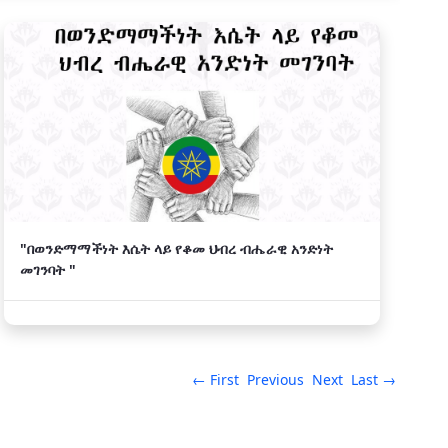
"በወንድማማችነት እሴት ላይ የቆመ ህብረ ብሔራዊ አንድነት
መገንባት "
← First
Previous
Next
Last →