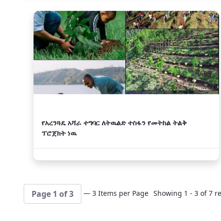
አዲስ
የአረንጓዴ አሻራ ተግባር ለትዉልድ ተስፋን የመትከል ትልቅ
ፕሮጀክት ነዉ
— 3 Items per Page
Showing 1 - 3 of 7 re
Page 1 of 3