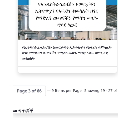
የኢንዱስትራላይዜሽን እመርታችን ኢትዮጵያን የአፍሪካ ተምሳሌት
ሀገር የማድረግ ውጥናችን የሚሳካ መሆኑ ማሳያ ነው- ሳምንታዊ
መልዕክት
— 9 Items per Page
Showing 19 - 27 of 
Page 3 of 66
መጣጥፎች