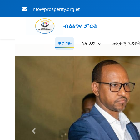
info@prosperity.org.et
ብልፅግና ፓርቲ
ዋና ገጽ
ስለ እኛ
ወቅታዊ ጉዳዮ
Skip to Main Content
Previous