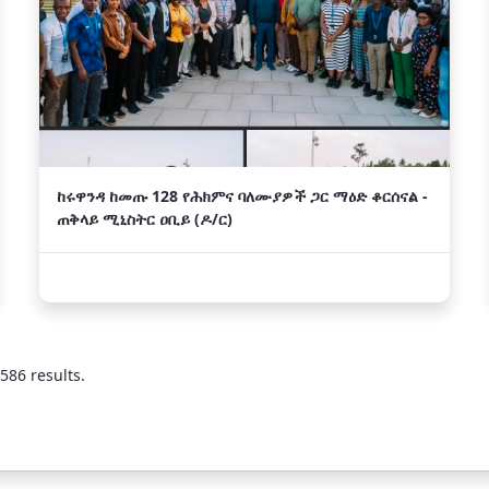
ከሩዋንዳ ከመጡ 128 የሕክምና ባለሙያዎች ጋር ማዕድ ቆርሰናል -
ጠቅላይ ሚኒስትር ዐቢይ (ዶ/ር)
586 results.