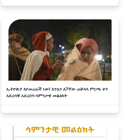
ኢትዮጵያ እየመረጠች ነው! እንኳን ለ7ኛው ጠቅላላ ምርጫ ቀን
አደረሳቹ አደረሰን-ሳምንታዊ መልዕክት