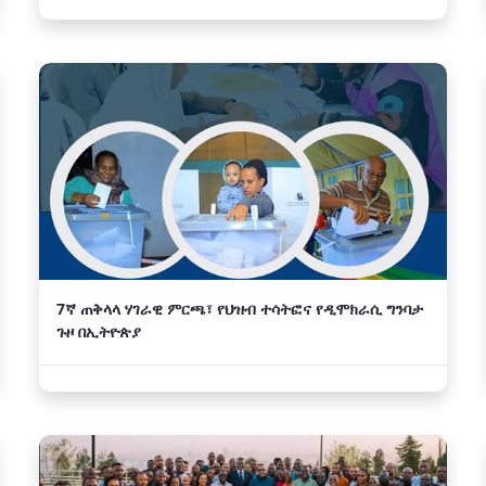
7ኛ ጠቅላላ ሃገራዊ ምርጫ፣ የህዝብ ተሳትፎና የዲሞክራሲ ግንባታ
ጉዞ በኢትዮጵያ