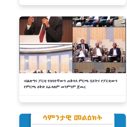
ብልጽግና ፓርቲ የሰባተኛውን ጠቅላላ ምርጫ ሂደትና የፓርቲውን
የምርጫ ዕቅድ አፈጻጸም መገምገም ጀመረ