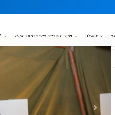
ች
የኢንስፔክሽንና የሥነ-ምግባር ኮሚሽን
ህትመት
ጉ
Next