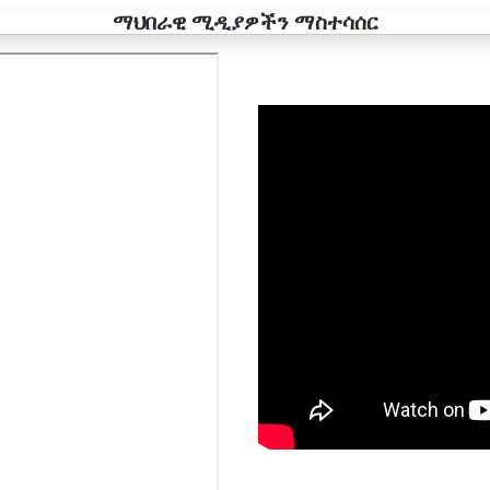
ማህበራዊ ሚዲያዎችን ማስተሳሰር