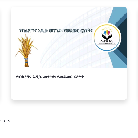
የብልፅግና አዲሱ መንገድ፡ የመደመር ርዕዮት
sults.