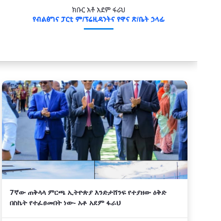
ክቡር አቶ አደም ፋራህ
የብልፅግና ፓርቲ ም/ፕሬዚዳንትና የዋና ጽ/ቤት ኃላፊ
7ኛው ጠቅላላ ምርጫ ኢትዮጵያ እንድታሸንፍ የተያዘው ዕቅድ
በስኬት የተፈፀመበት ነው- አቶ አደም ፋራህ