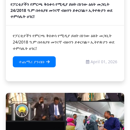
የፓርቲያችን የምርጫ ቅስቀሳ የሚዲያ ይዘት በነገው ዕለት መጋቢት
24/2018 ዓ.ም በተለያዩ መገናኛ ብዙሃን ይቀርባል። ኢትዮጵያን ወደ
ተምሳሌት ሀገር!
የፓርቲያችን የምርጫ ቅስቀሳ የሚዲያ ይዘት በነገው ዕለት መጋቢት
24/2018 ዓ.ም በተለያዩ መገናኛ ብዙሃን ይቀርባል። ኢትዮጵያን ወደ
ተምሳሌት ሀገር!
ተጨማሪ ያንብቡ
April 01, 2026