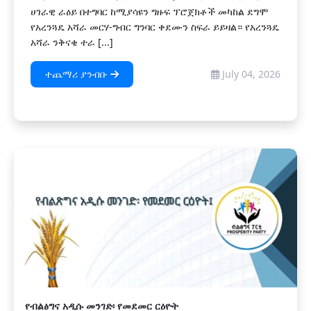
ሀገራዊ ራዕይ በተግባር ከሚያሳዩን ግዙፍ ፕሮጀክቶች መካከል ደግሞ
የአረንጓዴ አሻራ መርሃ-ግብር ግንባር ቀደሙን ስፍራ ይይዛል። የአረንጓዴ
አሻራ ንቅናቄ ተራ [...]
ተጨማሪ ያንብቡ
July 04, 2026
የብልፅግና አዲሱ መንገድ፡ የመደመር ርዕዮት