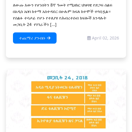
ለውጡ እውን የሆነበትን 8ኛ ዓመት የሚዘክር ህዝባዊ የድጋፍ ሰልፍ
በአዲስ አበባ ከተማ አስተዳደር በሁሉም ክፍለ ከተሞች ተካሂዷል።
የሰልፉ ተሳታፊ የሆኑ የተለያዩ የሕብረተሰብ ክፍሎች እንዳሉት
መጋቢት 24 የሃገራችን [...]
ተጨማሪ ያንብቡ
April 02, 2026