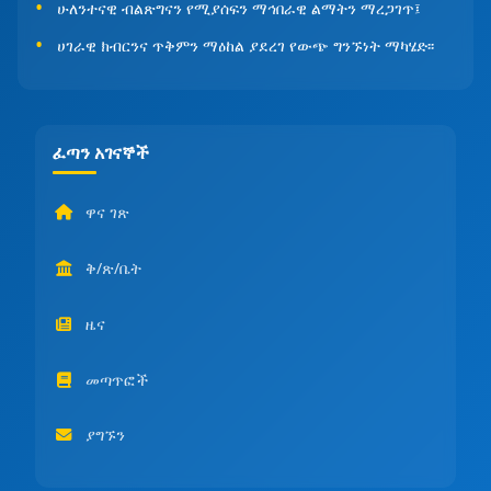
ሁለንተናዊ ብልጽግናን የሚያሰፍን ማኅበራዊ ልማትን ማረጋገጥ፤
ሀገራዊ ክብርንና ጥቅምን ማዕከል ያደረገ የውጭ ግንኙነት ማካሄድ፡፡
ፈጣን አገናኞች
ዋና ገጽ
ቅ/ጽ/ቤት
ዜና
መጣጥፎች
ያግኙን