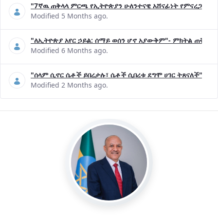
"7ኛዉ ጠቅላላ ምርጫ የኢትዮጵያን ሁለንተናዊ አሸናፊነት የምናረጋግጥበት እ
Modified 5 Months ago.
"ለኢትዮጵያ አየር ኃይል: ሰማይ ወሰን ሆኖ አያውቅም"- ምክትል ጠቅላይ 
Modified 6 Months ago.
"ሰላም ሲኖር ሴቶች ይበረታሉ፣ ሴቶች ሲበረቱ ደግሞ ሀገር ትጸናለች"- ዶ/
Modified 2 Months ago.