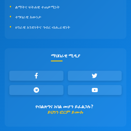
ልማትና ፍትሐዊ ተጠቃሚነት
ተግባራዊ እውነታ
ሀገራዊ አንድነትና ኅብረ ብሔራዊነት
ማህበራዊ ሚዲያ
የብልጽግና አባል መሆን ይፈልጋሉ?
ይህንን ፎርም ይሙሉ