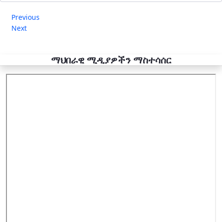
Previous
Next
ማህበራዊ ሚዲያዎችን ማስተሳሰር