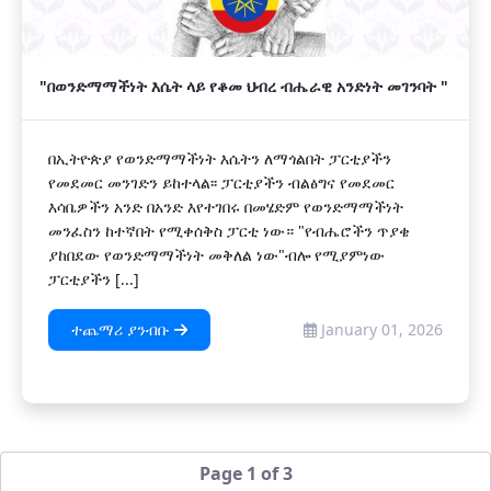
"በወንድማማችነት እሴት ላይ የቆመ ህብረ ብሔራዊ አንድነት መገንባት "
በኢትዮጵያ የወንድማማችነት እሴትን ለማጎልበት ፓርቲያችን
የመደመር መንገድን ይከተላል፡፡ ፓርቲያችን ብልፅግና የመደመር
እሳቤዎችን አንድ በአንድ እየተገበሩ በመሄድም የወንድማማችነት
መንፈስን ከተኛበት የሚቀሰቅስ ፓርቲ ነው። "የብሔሮችን ጥያቄ
ያከበደው የወንድማማችነት መቅለል ነው"ብሎ የሚያምነው
ፓርቲያችን [...]
ተጨማሪ ያንብቡ
January 01, 2026
Page 1 of 3