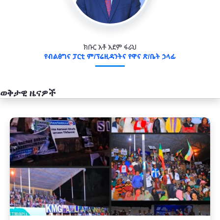
ክቡር አቶ አደም ፋራህ
የብልፅግና ፓርቲ ም/ፕሬዚዳንትና የዋና ጽ/ቤት ኃላፊ
ወቅታዊ ዜናዎች
አዲስ