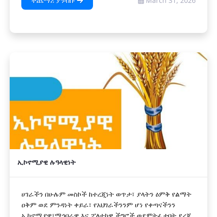
ተጨማሪ ያንብቡ
March 31, 2026
ኢኮኖሚያዊ ሉዓላዊነት
ሀገራችን በሁሉም መስኮች ከተረጂነት ወጥታ፣ ያላትን ዕምቅ የልማት
ዐቅም ወደ ምንዳነት ቀይራ፣ የአህገራችንንም ሆነ የቀጣናችንን
ኢኮኖሚያዊ፣ማኅበራዊ እና ፖለቲካዊ ችግሮች ወደምትፈታበት ደረጃ