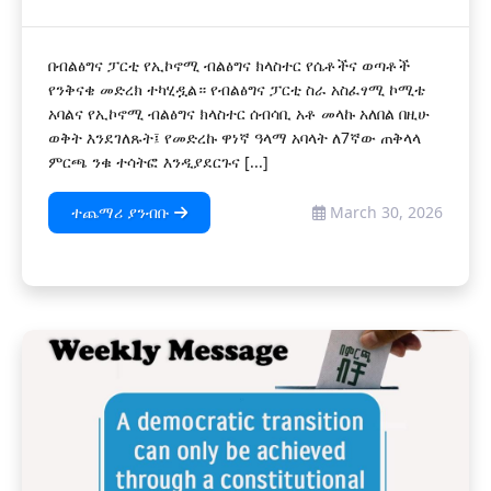
በብልፅግና ፓርቲ የኢኮኖሚ ብልፅግና ክላስተር የሴቶችና ወጣቶች
የንቅናቄ መድረክ ተካሂዷል። የብልፅግና ፓርቲ ስራ አስፈፃሚ ኮሚቴ
አባልና የኢኮኖሚ ብልፅግና ክላስተር ሰብሳቢ አቶ መላኩ አለበል በዚሁ
ወቅት እንደገለጹት፤ የመድረኩ ዋነኛ ዓላማ አባላት ለ7ኛው ጠቅላላ
ምርጫ ንቁ ተሳትፎ እንዲያደርጉና [...]
ተጨማሪ ያንብቡ
March 30, 2026