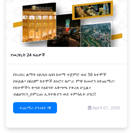
የመጋቢት 24 ፍሬዎች
የኮሪደር ልማት በአዲስ አበባ ከተማ ተጀምሮ ወደ 56 ከተሞች
ሰፍቷል። በዚህም ከተሞች ለኑሮና ለሥራ ምቹ ከመሆን በተጨማሪ፣
የከተሞችን ቀጣይ የዕድገት አቅጣጫ የቀረጸ ሆኗል።
ብልፅግናን_ይምረጡ ኢትዮጵያን ወደ ተምሳሌት ሀገር!!
ተጨማሪ ያንብቡ
April 01, 2026