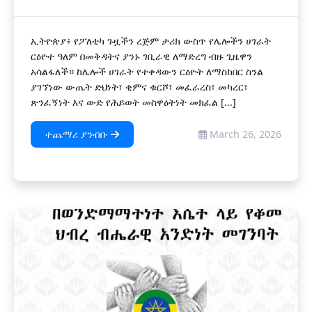
ኢትዮጵያ፥ የፖለቲካ ጉዟችን ረጅም ታሪክ ውስጥ የሌሎችን ሀገራት
ርዕዮተ ዓለም በመቅዳትና ያንኑ ገቢራዊ ለማድረግ ብዙ ጊዜዋን
አሳልፋለች። ከሌሎች ሀገራት የተቀዳውን ርዕዮት ለማስከበር ስንል
ያገኘነው ውጤት ድህነት፣ ቂምና ቁርሾ፣ መፈራረስ፣ መካረር፣
ጽንፈኝነት እና ውድ የሕይወት መስዋዕትነት መክፈል [...]
ተጨማሪ ያንብቡ
March 26, 2026