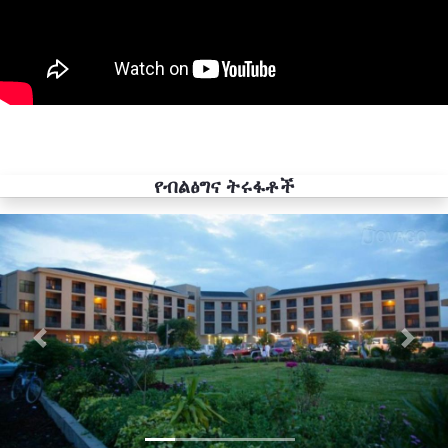
የብልፅግና ትሩፋቶች
Previous
Next