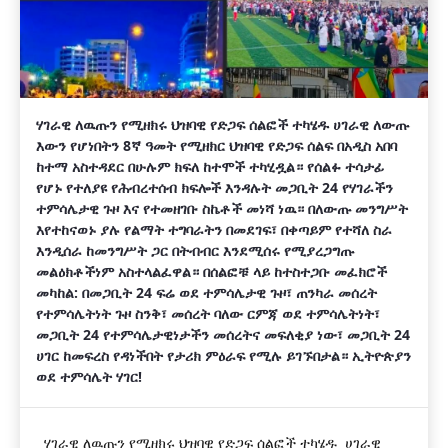
ሃገራዊ ለዉጡን የሚዘክሩ ህዝባዊ የድጋፍ ሰልፎች ተካሄዱ ሀገራዊ ለውጡ
እውን የሆነበትን 8ኛ ዓመት የሚዘክር ህዝባዊ የድጋፍ ሰልፍ በአዲስ አበባ
ከተማ አስተዳደር በሁሉም ክፍለ ከተሞች ተካሂዷል። የሰልፉ ተሳታፊ
የሆኑ የተለያዩ የሕብረተሰብ ክፍሎች እንዳሉት መጋቢት 24 የሃገራችን
ተምሳሌታዊ ጉዞ እና የተመዘገቡ ስኬቶች መነሻ ነዉ። በለውጡ መንግሥት
እየተከናወኑ ያሉ የልማት ተግባራትን በመደገፍ፣ በቀጣይም የተሻለ ስራ
እንዲሰራ ከመንግሥት ጋር በትብብር እንደሚሰሩ የሚያረጋግጡ
መልዕክቶችነም አስተላልፈዋል። በሰልፎቹ ላይ ከተስተጋቡ መፈክሮች
መካከል: በመጋቢት 24 ፍሬ ወደ ተምሳሌታዊ ጉዞ፣ ጠንካራ መሰረት
የተምሳሌትነት ጉዞ ስንቅ፣ መሰረት ባለው ርምጃ ወደ ተምሳሌትነት፣
መጋቢት 24 የተምሳሌታዊነታችን መሰረትና መፍለቂያ ነው፣ መጋቢት 24
ሀገር ከመፍረስ የዳነችበት የታሪክ ምዕራፍ የሚሉ ይገኙበታል። ኢትዮጵያን
ወደ ተምሳሌት ሃገር!
ሃገራዊ ለዉጡን የሚዘክሩ ህዝባዊ የድጋፍ ሰልፎች ተካሄዱ ሀገራዊ