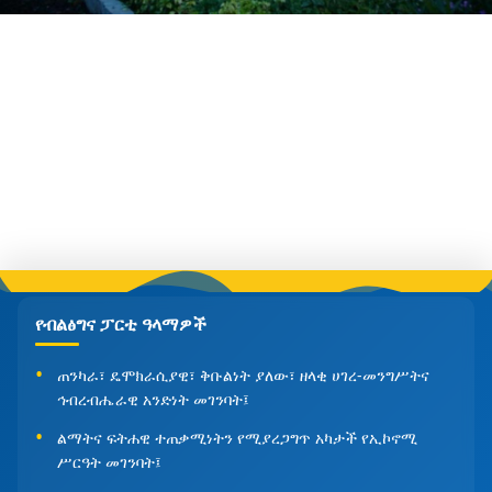
የብልፅግና ፓርቲ ዓላማዎች
ጠንካራ፣ ዴሞክራሲያዊ፣ ቅቡልነት ያለው፣ ዘላቂ ሀገረ-መንግሥትና
ኅብረብሔራዊ አንድነት መገንባት፤
ልማትና ፍትሐዊ ተጠቃሚነትን የሚያረጋግጥ አካታች የኢኮኖሚ
ሥርዓት መገንባት፤