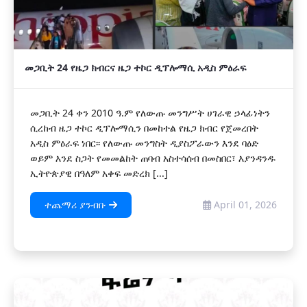
መጋቢት 24 የዜጋ ክብርና ዜጋ ተኮር ዲፕሎማሲ አዲስ ምዕራፍ
መጋቢት 24 ቀን 2010 ዓ.ም የለውጡ መንግሥት ሀገራዊ ኃላፊነትን
ሲረከብ ዜጋ ተኮር ዲፕሎማሲን በመከተል የዜጋ ክብር የጀመረበት
አዲስ ምዕራፍ ነበር፡፡ የለውጡ መንግስት ዲያስፖራውን እንደ ባዕድ
ወይም እንደ ስጋት የመመልከት ጠባብ አስተሳሰብ በመስበር፣ እያንዳንዱ
ኢትዮጵያዊ በዓለም አቀፍ መድረክ [...]
ተጨማሪ ያንብቡ
April 01, 2026