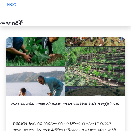
Next
መጣጥፎች
አዲስ
የአረንጓዴ አሻራ ተግባር ለትዉልድ ተስፋን የመትከል ትልቅ ፕሮጀክት ነዉ
የብልፅግና እሳቤ ስር የሰደደው የሰውን ህይወት በመለወጥ፣ የሀገርን
ገጽታ በመቀየር እና ዘላቂ ልማትን በማረጋገጥ ላይ ነው። ይህንን ታላቅ