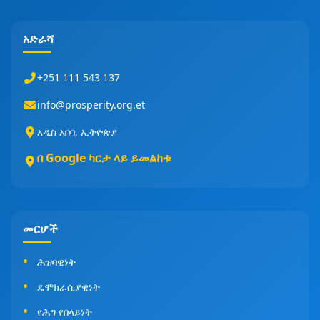
አድራሻ
+251 111 543 137
info@prosperity.org.et
አዲስ አበባ, ኢትዮጵያ
በ Google ካርታ ላይ ይመልከቱ
መርሆች
ሕዝባዊነት
ዴሞክራሲያዊነት
የሕግ የበላይነት