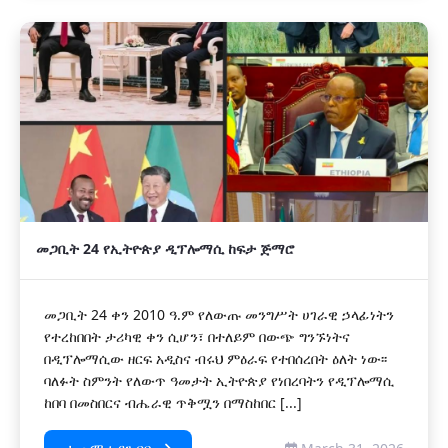
መጋቢት 24 የኢትዮጵያ ዲፕሎማሲ ከፍታ ጅማሮ
መጋቢት 24 ቀን 2010 ዓ.ም የለውጡ መንግሥት ሀገራዊ ኃላፊነትን
የተረከበበት ታሪካዊ ቀን ሲሆን፣ በተለይም በውጭ ግንኙነትና
በዲፕሎማሲው ዘርፍ አዲስና ብሩህ ምዕራፍ የተበሰረበት ዕለት ነው፡፡
ባለፉት ስምንት የለውጥ ዓመታት ኢትዮጵያ የነበረባትን የዲፕሎማሲ
ከበባ በመስበርና ብሔራዊ ጥቅሟን በማስከበር [...]