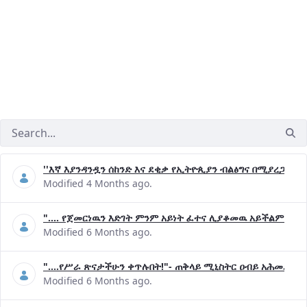
''እኛ እያንዳንዷን ሰከንድ እና ደቂቃ የኢትዮጲያን ብልፅግና በሚያረጋግጡ 
Modified 4 Months ago.
".... የጀመርነዉን እድገት ምንም አይነት ፈተና ሊያቆመዉ አይችልም"- ጠ
Modified 6 Months ago.
"....የሥራ ጽናታችሁን ቀጥሉበት!"- ጠቅላይ ሚኒስትር ዐብይ አሕመድ (ዶ
Modified 6 Months ago.