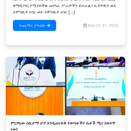
ለማሸጋገር የሚያስችሉ ጠንካራ ሥራዎችን ይሠራል። ኢትዮጵያ ወደ
ተምሳሌት ሀገር ወደ ተምሳሌት ሀገር [...]
ተጨማሪ ያንብቡ
March 31, 2026
ምርጫው ስኬታማ ሆኖ እንዲጠናቀቅ የወጣቶችና ሴቶች ሚና ከፍተኛ
ነው!