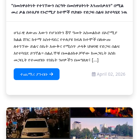
"በመስዋዕትነት የተገኘውን ስርዓት በመስዋዕትነት እንጠብቃለን" በሚል
መሪ ቃል በተለያዩ የኦሮሚያ ከተሞች የህዝቡ የድጋፍ ሰልፍ እየተካሄደ ነዉ
ሀገራዊ ለውጡ እውን የሆነበትን 8ኛ ዓመት አስመልክቶ በኦሮሚያ
ክልል ሸገር ከተማ አስተዳደር የተለያዩ ክፍለ ከተሞች በለውጡ
ለተገኘው ድልና ስኬት እውቅና የሚሰጥ ታላቅ ህዝባዊ የድጋፍ ሰልፍ
እየተካሄደ ይገኛል። ሰልፈኞቹ በመልዕክቶቻቸው ከመጋቢት እስከ
መጋቢት የተመዘገቡ የስኬት ጉዞዎችን በመግለጽ፤ [...]
ተጨማሪ ያንብቡ
April 02, 2026