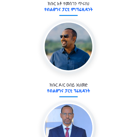
ክቡር አቶ ተመስገን ጥሩነህ
የብልፅግና ፓርቲ ም/ፕሬዚዳንት
ክቡር ዶ/ር ዐብይ አህመድ
የብልፅግና ፓርቲ ፕሬዚዳንት