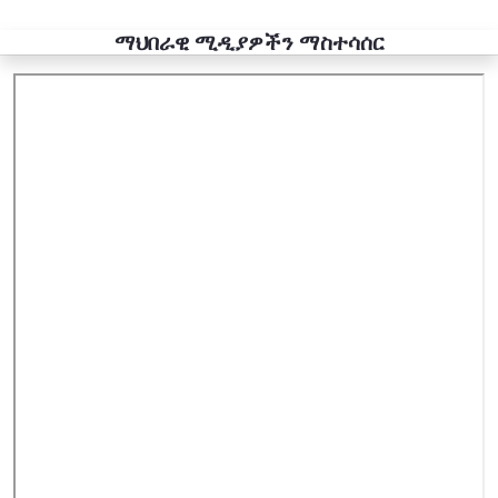
ማህበራዊ ሚዲያዎችን ማስተሳሰር