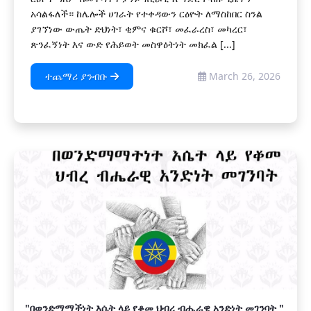
አሳልፋለች። ከሌሎች ሀገራት የተቀዳውን ርዕዮት ለማስከበር ስንል
ያገኘነው ውጤት ድህነት፣ ቂምና ቁርሾ፣ መፈራረስ፣ መካረር፣
ጽንፈኝነት እና ውድ የሕይወት መስዋዕትነት መክፈል [...]
ተጨማሪ ያንብቡ
March 26, 2026
"በወንድማማችነት እሴት ላይ የቆመ ህብረ ብሔራዊ አንድነት መገንባት "