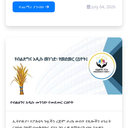
ተጨማሪ ያንብቡ
July 04, 2026
የብልፅግና አዲሱ መንገድ፡ የመደመር ርዕዮት
ኢትዮጵያ፥ የፖለቲካ ጉዟችን ረጅም ታሪክ ውስጥ የሌሎችን ሀገራት
ርዕዮተ ዓለም በመቅዳትና ያንኑ ገቢራዊ ለማድረግ ብዙ ጊዜዋን