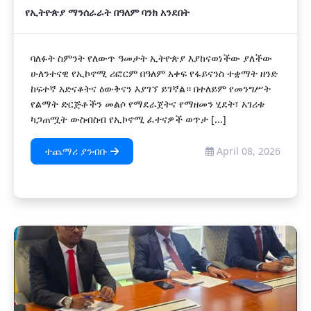
የኢትዮጵያ ማንሰራራት በዓለም ባንክ አንደበት
ባለፉት ስምንት የለውጥ ዓመታት ኢትዮጵያ እያከናወነችው ያለችው
ሁለንተናዊ የኢኮኖሚ ሪፎርም በዓለም አቀፍ የፋይናንስ ተቋማት ዘንድ
ከፍተኛ አድናቆትና ዕውቅናን እያገኘ ይገኛል። በተለይም የመንግሥት
የልማት ድርጅቶችን መልሶ የማደራጀትና የማዘመን ሂደት፣ አገሪቱ
ካጋጠሟት ውስብስብ የኢኮኖሚ ፈተናዎች ወጥታ [...]
ተጨማሪ ያንብቡ
April 08, 2026