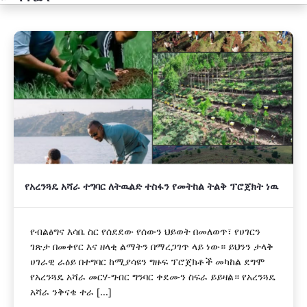
አዲስ
የአረንጓዴ አሻራ ተግባር ለትዉልድ ተስፋን የመትከል ትልቅ ፕሮጀክት ነዉ
የብልፅግና እሳቤ ስር የሰደደው የሰውን ህይወት በመለወጥ፣ የሀገርን
ገጽታ በመቀየር እና ዘላቂ ልማትን በማረጋገጥ ላይ ነው። ይህንን ታላቅ
ሀገራዊ ራዕይ በተግባር ከሚያሳዩን ግዙፍ ፕሮጀክቶች መካከል ደግሞ
የአረንጓዴ አሻራ መርሃ-ግብር ግንባር ቀደሙን ስፍራ ይይዛል። የአረንጓዴ
አሻራ ንቅናቄ ተራ [...]