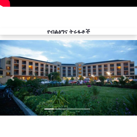
የብልፅግና ትሩፋቶች
Previous
Next