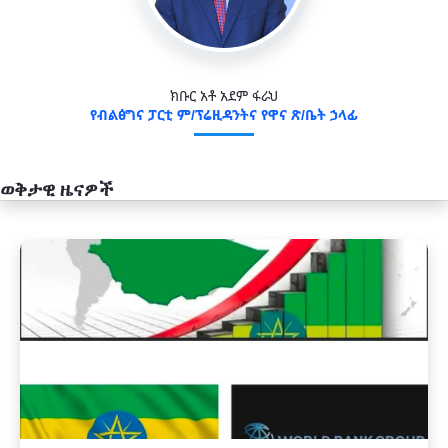
ክቡር አቶ አደም ፋራህ
የብልፅግና ፓርቲ ም/ፕሬዚዳንትና የዋና ጽ/ቤት ኃላፊ
ወቅታዊ ዜናዎች
አዲስ