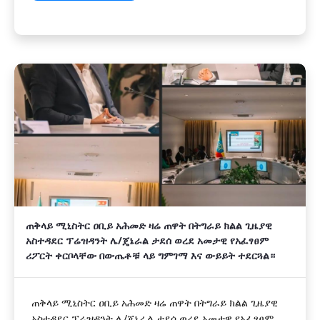
ጠቅላይ ሚኒስትር ዐቢይ አሕመድ ዛሬ ጠዋት በትግራይ ክልል ጊዜያዊ
አስተዳደር ፕሬዝዳንት ሌ/ጄኔራል ታደሰ ወረደ አመታዊ የአፈፃፀም
ሪፖርት ቀርቦላቸው በውጤቶቹ ላይ ግምገማ እና ውይይት ተደርጓል።
ጠቅላይ ሚኒስትር ዐቢይ አሕመድ ዛሬ ጠዋት በትግራይ ክልል ጊዜያዊ
አስተዳደር ፕሬዝዳንት ሌ/ጄኔራል ታደሰ ወረደ አመታዊ የአፈፃፀም