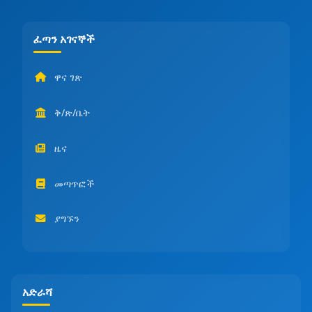
ፈጣን አገናኞች
ዋና ገጽ
ቅ/ጽ/ቤት
ዜና
መጣጥፎች
ያግኙን
አድራሻ