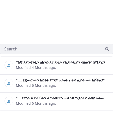
''እኛ እያንዳንዷን ሰከንድ እና ደቂቃ የኢትዮጲያን ብልፅግና በሚያረጋግጡ 
Modified 4 Months ago.
".... የጀመርነዉን እድገት ምንም አይነት ፈተና ሊያቆመዉ አይችልም"- ጠ
Modified 6 Months ago.
"....የሥራ ጽናታችሁን ቀጥሉበት!"- ጠቅላይ ሚኒስትር ዐብይ አሕመድ (ዶ
Modified 6 Months ago.