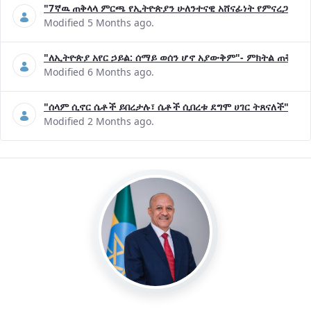
"7ኛዉ ጠቅላላ ምርጫ የኢትዮጵያን ሁለንተናዊ አሸናፊነት የምናረጋግጥበት እ
Modified 5 Months ago.
"ለኢትዮጵያ አየር ኃይል: ሰማይ ወሰን ሆኖ አያውቅም"- ምክትል ጠቅላይ 
Modified 6 Months ago.
"ሰላም ሲኖር ሴቶች ይበረታሉ፣ ሴቶች ሲበረቱ ደግሞ ሀገር ትጸናለች"- ዶ/
Modified 2 Months ago.