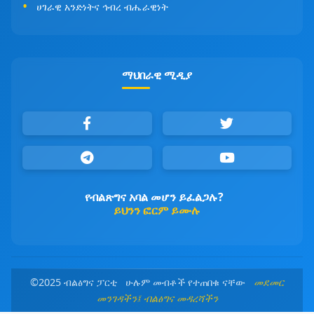
ሀገራዊ አንድነትና ኅብረ ብሔራዊነት
ማህበራዊ ሚዲያ
የብልጽግና አባል መሆን ይፈልጋሉ?
ይህንን ፎርም ይሙሉ
©2025 ብልፅግና ፓርቲ ሁሉም መብቶች የተጠበቁ ናቸው
መደመር
መንገዳችን፤ ብልፅግና መዳረሻችን