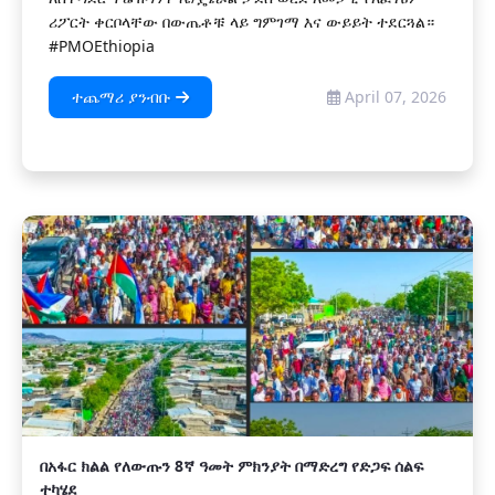
ሪፖርት ቀርቦላቸው በውጤቶቹ ላይ ግምገማ እና ውይይት ተደርጓል።
#PMOEthiopia
ተጨማሪ ያንብቡ
April 07, 2026
በአፋር ክልል የለውጡን 8ኛ ዓመት ምክንያት በማድረግ የድጋፍ ሰልፍ
ተካሄደ