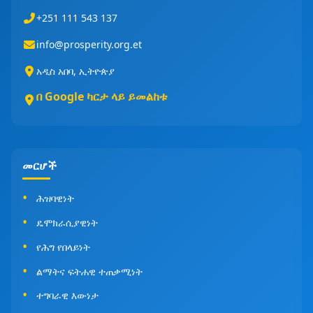
+251 111 543 137
info@prosperity.org.et
አዲስ አበባ, ኢትዮጵያ
በ Google ካርታ ላይ ይመልከቱ
መርሆች
ሕዝባዊነት
ዴሞክራሲያዊነት
የሕግ የበላይነት
ልማትና ፍትሐዊ ተጠቃሚነት
ተግባራዊ እውነታ