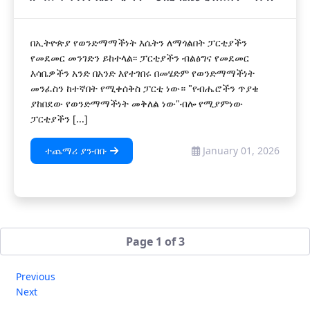
በኢትዮጵያ የወንድማማችነት እሴትን ለማጎልበት ፓርቲያችን
የመደመር መንገድን ይከተላል፡፡ ፓርቲያችን ብልፅግና የመደመር
እሳቤዎችን አንድ በአንድ እየተገበሩ በመሄድም የወንድማማችነት
መንፈስን ከተኛበት የሚቀሰቅስ ፓርቲ ነው። "የብሔሮችን ጥያቄ
ያከበደው የወንድማማችነት መቅለል ነው"ብሎ የሚያምነው
ፓርቲያችን [...]
ተጨማሪ ያንብቡ
January 01, 2026
Page 1 of 3
Previous
Next