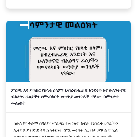
ምርጫ እና ምክክር የዘላቂ ሰላም፣ ህብረብሔራዊ አንድነት እና ሁለንተናዊ
ብልፅግና ራዕያችን የምናሳካበት መንትያ መንገዶች ናቸው- ሳምንታዊ
መልዕክት
ከሁሉም ቀድማ በዓለም ሥልጣኔ የመገለጥ ከፍታ የነበራት ሀገራችን
ኢትዮጵያ በድህነትና ኋላቀርነት ስሟ መነሳቱ ሊያበቃ ይገባል የሚል
ቁጭት የሰነቀዉን የለውጥ መንግሥት እስካሁን አያሌ የሪፎርም