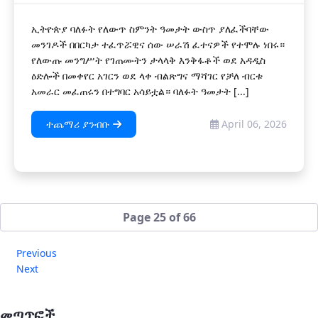
ኢትዮጵያ ባለፉት የለውጥ ስምንት ዓመታት ውስጥ ያለፈችባቸው
መንገዶች በበርካታ ተፈጥሯዊና ሰው ሠራሽ ፈተናዎች የተሞሉ ነበሩ።
የለውጡ መንግሥት የገጠሙትን ታላላቅ እንቅፋቶች ወደ አዳዲስ
ዕድሎች በመቀየር አገርን ወደ ላቀ ብልጽግና ማሻገር የቻለ ብርቱ
አመራር መፈጠሩን በተግባር አሳይቷል። ባለፉት ዓመታት [...]
ተጨማሪ ያንብቡ
April 06, 2026
Page 25 of 66
Previous
Next
መጣጥፎች