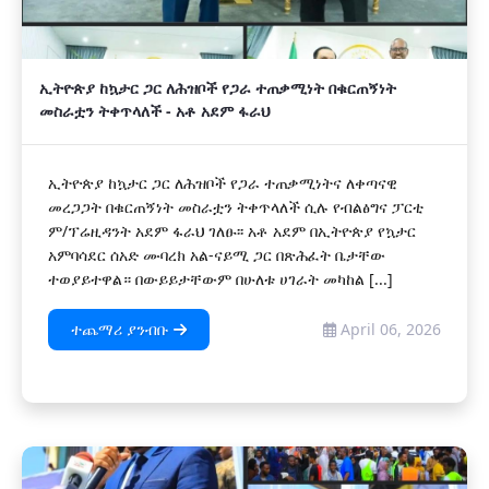
ኢትዮጵያ ከኳታር ጋር ለሕዝቦች የጋራ ተጠቃሚነት በቁርጠኝነት
መስራቷን ትቀጥላለች - አቶ አደም ፋራህ
ኢትዮጵያ ከኳታር ጋር ለሕዝቦች የጋራ ተጠቃሚነትና ለቀጣናዊ
መረጋጋት በቁርጠኝነት መስራቷን ትቀጥላለች ሲሉ የብልፅግና ፓርቲ
ም/ፕሬዚዳንት አደም ፋራህ ገለፁ፡፡ አቶ አደም በኢትዮጵያ የኳታር
አምባሳደር ሰአድ ሙባረክ አል-ናይሚ ጋር በጽሕፈት ቤታቸው
ተወያይተዋል። በውይይታቸውም በሁለቱ ሀገራት መካከል [...]
ተጨማሪ ያንብቡ
April 06, 2026