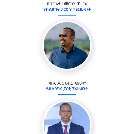
ክቡር አቶ ተመስገን ጥሩነህ
የብልፅግና ፓርቲ ም/ፕሬዚዳንት
ክቡር ዶ/ር ዐብይ አህመድ
የብልፅግና ፓርቲ ፕሬዚዳንት