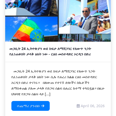
መጋቢት 24 ኢትዮጵያን ወደ ከፍታ ለማሸጋገር የለውጥ ንጋት
የፈነጠቀበት ታላቅ ዕለት ነው - ርዕሰ መስተዳድር ኦርዲን በድሪ
መጋቢት 24 ኢትዮጵያን ወደ ከፍታ ለማሸጋገር የለውጥ ንጋት
የፈነጠቀበት ታላቅ ዕለት ነው ሲሉ የሐረሪ ክልል ርዕሰ መስተዳድር
ኦርዲን በድሪ ተናገሩ። በለውጡ የተገኙ ድሎችና ስኬቶችን
ለማስቀጠል ያለመ ታላቅ የድጋፍ ሰልፍ በሐረር ከተማ ተካሂዷል። በዚሁ
ህዝባዊ የድጋፍ ሰልፍ ላይ [...]
ተጨማሪ ያንብቡ
April 06, 2026