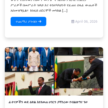
ሥራዎች በመሥራት ዝላይ እና ተስተካካይነት የፈጠሩ ሰፋፊ ውጤቶች
አስመዝግቧል፡፡ ከነዚህ ሪፎርሞች መካከል [...]
ተጨማሪ ያንብቡ
April 06, 2026
ፈተናዎችን ወደ ዕድል እየለወጠ ሀገርን ያሻገረው የብልጽግና ጉዞ