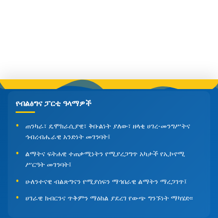
የብልፅግና ፓርቲ ዓላማዎች
ጠንካራ፣ ዴሞክራሲያዊ፣ ቅቡልነት ያለው፣ ዘላቂ ሀገረ-መንግሥትና
ኅብረብሔራዊ አንድነት መገንባት፤
ልማትና ፍትሐዊ ተጠቃሚነትን የሚያረጋግጥ አካታች የኢኮኖሚ
ሥርዓት መገንባት፤
ሁለንተናዊ ብልጽግናን የሚያሰፍን ማኅበራዊ ልማትን ማረጋገጥ፤
ሀገራዊ ክብርንና ጥቅምን ማዕከል ያደረገ የውጭ ግንኙነት ማካሄድ፡፡