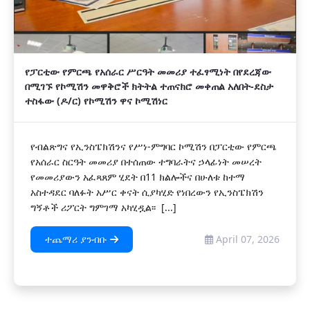
የፓርቲው የምርጫ የአሰራር ሥርዓት መመሪያ ተፈፃሚነት በየደረጃው
በሚገኙ የኮሚሽን መዋቅሮች ክትትል ተጠናክሮ መቀጠል አለበት-ደስታ
ተስፋው (ዶ/ር) የኮሚሽን ዋና ኮሚሽነር
የብልጽግና የኢንስፔክሽንና የሥነ-ምግባር ኮሚሽን በፓርቲው የምርጫ
የአሰራር ስርዓት መመሪያ በተሰጠው ተግባራትና ኃላፊነት መሠረት
የመመሪያውን አፈጻጸም ሂደት በ11 ክልሎችና በሁለቱ ከተማ
አስተዳደር ባለፉት አሥር ቀናት ሲያካሂድ የነበረውን የኢንስፔክሽን
ግኝቶች ሪፖርት ግምገማ አካሂዷል፡፡ [...]
ተጨማሪ ያንብቡ
April 07, 2026