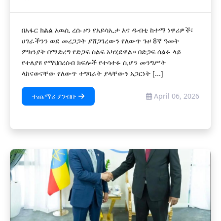
በአፋር ክልል አዉሲ ረሱ ዞን የአይሳኢታ እና ዱብቲ ከተማ ነዋሪዎች፣
ሀገራችንን ወደ መረጋጋት ያሸጋገረውን የለውጥ ጉዞ 8ኛ ዓመት
ምክንያት በማድረግ የድጋፍ ሰልፍ አካሂደዋል። በድጋፍ ሰልፉ ላይ
የተለያዩ የማህበረሰብ ክፍሎች የተሳተፉ ሲሆን መንግሥት
ላከናወናቸው የለውጥ ተግባራት ያላቸውን አጋርነት [...]
ተጨማሪ ያንብቡ
April 06, 2026