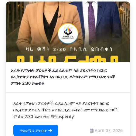
አራት የፖለቲካ ፓርቲዎች ፌደራሊዝም ላይ ያደረጉትን ክርክር
በኢትዮጵያ የቴሌቭዥን እና በኢቢሲ ዶትስትሪም የማህበራዊ ገጾች
ምሽቱ 2:30 ይጠብቁ
አራት የፖለቲካ ፓርቲዎች ፌደራሊዝም ላይ ያደረጉትን ክርክር
በኢትዮጵያ የቴሌቭዥን እና በኢቢሲ ዶትስትሪም የማህበራዊ ገጾች
ምሽቱ 2:30 ይጠብቁ። #Prosperity
ተጨማሪ ያንብቡ
April 07, 2026