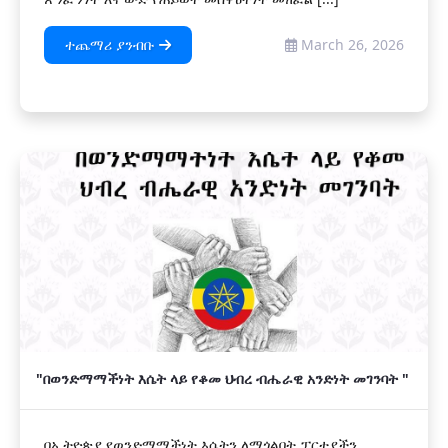
ተጨማሪ ያንብቡ
March 26, 2026
"በወንድማማችነት እሴት ላይ የቆመ ህብረ ብሔራዊ አንድነት መገንባት "
በኢትዮጵያ የወንድማማችነት እሴትን ለማጎልበት ፓርቲያችን