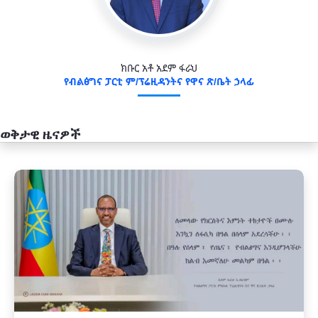
ክቡር አቶ አደም ፋራህ
የብልፅግና ፓርቲ ም/ፕሬዚዳንትና የዋና ጽ/ቤት ኃላፊ
ወቅታዊ ዜናዎች
አዲስ