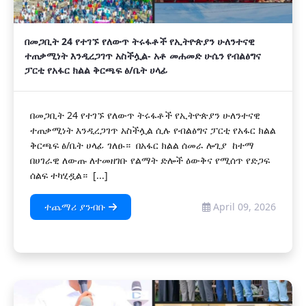
በመጋቢት 24 የተገኙ የለውጥ ትሩፋቶች የኢትዮጵያን ሁለንተናዊ
ተጠቃሚነት እንዲረጋገጥ አስችሏል- አቶ መሐመድ ሁሴን የብልፅግና
ፓርቲ የአፋር ክልል ቅርጫፍ ፅ/ቤት ሀላፊ
በመጋቢት 24 የተገኙ የለውጥ ትሩፋቶች የኢትዮጵያን ሁለንተናዊ
ተጠቃሚነት እንዲረጋገጥ አስችሏል ሲሉ የብልፅግና ፓርቲ የአፋር ክልል
ቅርጫፍ ፅ/ቤት ሀላፊ ገለፁ። በአፋር ክልል ሰመራ ሎጊያ ከተማ
በሀገራዊ ለውጡ ለተመዘገቡ የልማት ድሎች ዕውቅና የሚሰጥ የድጋፍ
ሰልፍ ተካሂዷል። [...]
ተጨማሪ ያንብቡ
April 09, 2026