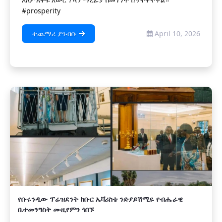
#prosperity
ተጨማሪ ያንብቡ
April 10, 2026
የቡሩንዲው ፕሬዝደንት ክቡር ኤቫሪስቴ ንድያይሽሚዬ የብሔራዊ
ቤተመንግስት ሙዚየምን ጎበኙ