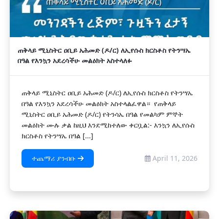
ጠቅላይ ሚኒስትር ዐቢይ አሕመድ (ዶ/ር) ለኢየሱስ ክርስቶስ የትንሣኤ
በዓል የእንኳን አደረሳችሁ መልዕክት አስተላለፉ
ጠቅላይ ሚኒስትር ዐቢይ አሕመድ (ዶ/ር) ለኢየሱስ ክርስቶስ የትንሣኤ
በዓል የእንኳን አደረሳችሁ መልዕክት አስተላልፈዋል። የጠቅላይ
ሚኒስትር ዐቢይ አሕመድ (ዶ/ር) የትንሳኤ በዓል የመልካም ምኞት
መልዕክት ሙሉ ቃል ከዚህ እንደሚከተለው ቀርቧል:- እንኳን ለኢየሱስ
ክርስቶስ የትንሣኤ በዓል [...]
ተጨማሪ ያንብቡ
April 11, 2026