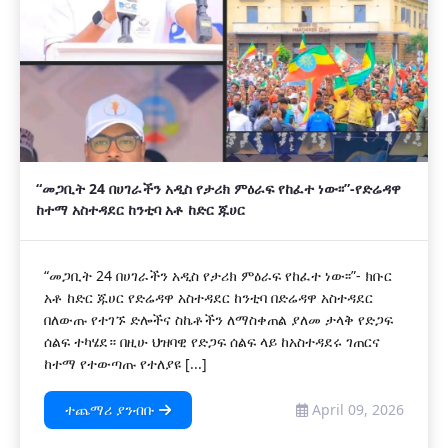
“መጋቢት 24 በሀገራችን አዲስ የታሪክ ምዕራፍ የከፈተ ነው፡፡”-የድሬዳዋ
ከተማ አስተዳደር ከንቲባ አቶ ከድር ጁሀር
“መጋቢት 24 በሀገራችን አዲስ የታሪክ ምዕራፍ የከፈተ ነው፡፡”- ክቡር
አቶ ከድር ጁሀር የድሬዳዋ አስተዳደር ከንቲባ በድሬዳዋ አስተዳደር
በለውጡ የተገኙ ድሎችና ስኬቶችን ለማስቀጠል ያለመ ታላቅ የድጋፍ
ሰልፍ ተካሄደ። በዚሁ ህዝባዊ የድጋፍ ሰልፍ ላይ ከአስተዳደሩ ገጠርና
ከተማ የተውጣጡ የተለያዩ [...]
ተጨማሪ ያንብቡ
April 09, 2026