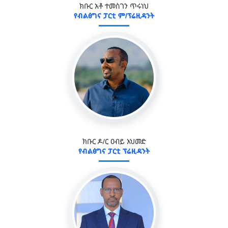
ክቡር አቶ ተመስገን ጥሩነህ
የብልፅግና ፓርቲ ም/ፕሬዚዳንት
ክቡር ዶ/ር ዐብይ አህመድ
የብልፅግና ፓርቲ ፕሬዚዳንት