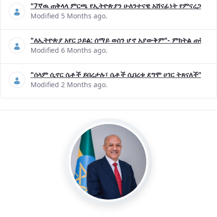
"7ኛዉ ጠቅላላ ምርጫ የኢትዮጵያን ሁለንተናዊ አሸናፊነት የምናረጋግጥበት እ
Modified 5 Months ago.
"ለኢትዮጵያ አየር ኃይል: ሰማይ ወሰን ሆኖ አያውቅም"- ምክትል ጠቅላይ 
Modified 6 Months ago.
"ሰላም ሲኖር ሴቶች ይበረታሉ፣ ሴቶች ሲበረቱ ደግሞ ሀገር ትጸናለች"- ዶ/
Modified 2 Months ago.