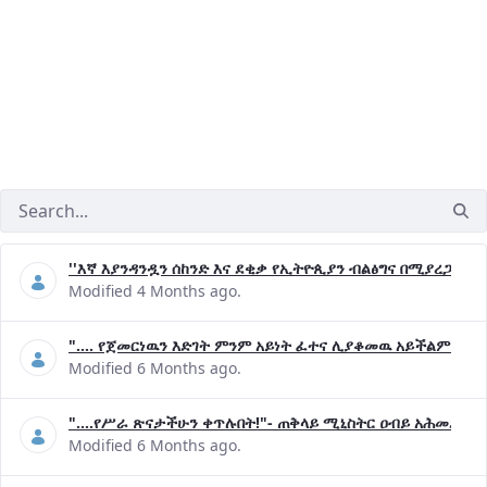
''እኛ እያንዳንዷን ሰከንድ እና ደቂቃ የኢትዮጲያን ብልፅግና በሚያረጋግጡ 
Modified 4 Months ago.
".... የጀመርነዉን እድገት ምንም አይነት ፈተና ሊያቆመዉ አይችልም"- ጠ
Modified 6 Months ago.
"....የሥራ ጽናታችሁን ቀጥሉበት!"- ጠቅላይ ሚኒስትር ዐብይ አሕመድ (ዶ
Modified 6 Months ago.