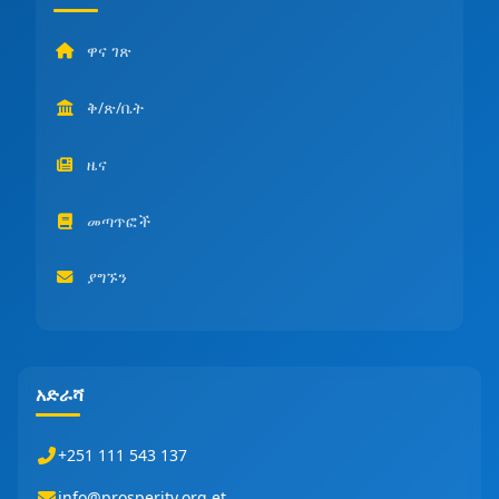
ዋና ገጽ
ቅ/ጽ/ቤት
ዜና
መጣጥፎች
ያግኙን
አድራሻ
+251 111 543 137
info@prosperity.org.et