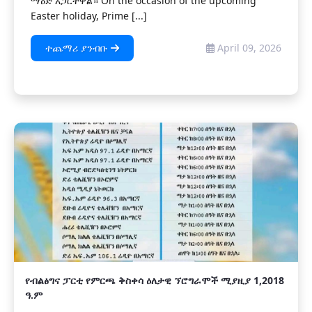
ማዕድ አጋርተዋል። On the occasion of the upcoming
Easter holiday, Prime [...]
ተጨማሪ ያንብቡ
April 09, 2026
የብልፅግና ፓርቲ የምርጫ ቅስቀሳ ዕለታዊ ኘሮግራሞች ሚያዚያ 1,2018
ዓ.ም