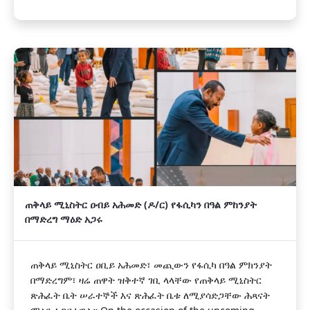
ጠቅላይ ሚኒስትር ዐብይ አሕመድ (ዶ/ር) የፋሲካን በዓል ምከንያት
በማድረግ ማዕድ አጋሩ
ጠቅላይ ሚኒስትር ዐቢይ አሕመድ፣ መጪውን የፋሲካ በዓል ምክንያት
በማድረግም፣ ዛሬ ጠዋት ዝቅተኛ ገቢ ላላቸው የጠቅላይ ሚኒስትር
ጽሕፈት ቤት ሠራተኞች እና ጽሕፈት ቤቱ ለሚያሳድጋቸው ሕጻናት