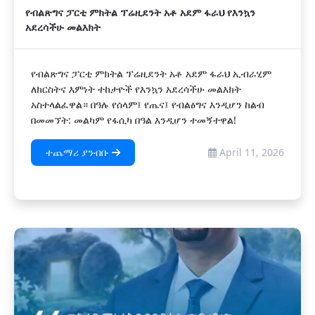
የብልጽግና ፓርቲ ምክትል ፕሬዚደንት አቶ አደም ፋራህ የእንኳን
አደረሳችሁ መልእክት
የብልጽግና ፓርቲ ምክትል ፕሬዚደንት አቶ አደም ፋራህ ኢብራሂም
ለክርስትና እምነት ተከታዮች የእንኳን አደረሳችሁ መልእክት
አስተላልፈዋል። በዓሉ የሰላም፤ የጤና፤ የብልፅግና እንዲሆን ከልብ
በመመኘት: መልካም የፋሲካ በዓል እንዲሆን ተመኝተዋል!
ተጨማሪ ያንብቡ
April 11, 2026