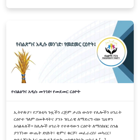
የብልፅግና አዲሱ መንገድ፡ የመደመር ርዕዮት
ኢትዮጵያ፥ የፖለቲካ ጉዟችን ረጅም ታሪክ ውስጥ የሌሎችን ሀገራት
ርዕዮተ ዓለም በመቅዳትና ያንኑ ገቢራዊ ለማድረግ ብዙ ጊዜዋን
አሳልፋለች። ከሌሎች ሀገራት የተቀዳውን ርዕዮት ለማስከበር ስንል
ያገኘነው ውጤት ድህነት፣ ቂምና ቁርሾ፣ መፈራረስ፣ መካረር፣
ጽንፈኝነት እና ውድ የሕይወት መስዋዕትነት መክፈል [...]