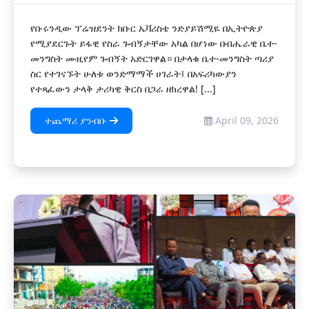
የቡሩንዲው ፕሬዝደንት ክቡር ኤቫሪስቴ ንድያይሽሚዬ በኢትዮጵያ
የሚያደርጉት ይፋዊ የስራ ጉብኝታቸው አካል በሆነው በብሔራዊ ቤተ-
መንግስት ሙዚየም ጉብኝት አድርገዋል። በታላቁ ቤተ-መንግስት ጣሪያ
ስር የተገናኙት ሁለቱ ወንድማማች ሀገራት፤ በአፍሪካውያን
የተጻፈውን ታላቅ ታሪካዊ ቅርስ በጋራ ዘክረዋል! [...]
ተጨማሪ ያንብቡ
April 09, 2026