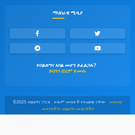
ማህበራዊ ሚዲያ
የብልጽግና አባል መሆን ይፈልጋሉ?
ይህንን ፎርም ይሙሉ
©2025 ብልፅግና ፓርቲ ሁሉም መብቶች የተጠበቁ ናቸው
መደመር
መንገዳችን፤ ብልፅግና መዳረሻችን