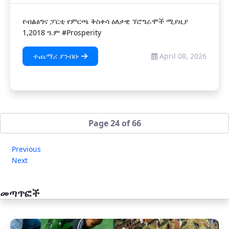
የብልፅግና ፓርቲ የምርጫ ቅስቀሳ ዕለታዊ ኘሮግራሞች ሚያዚያ
1,2018 ዓ.ም #Prosperity
ተጨማሪ ያንብቡ
April 08, 2026
Page 24 of 66
Previous
Next
መጣጥፎች