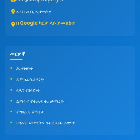
አዲስ አበባ, ኢትዮጵያ
በ Google ካርታ ላይ ይመልከቱ
መርሆች
ሕዝባዊነት
ዴሞክራሲያዊነት
የሕግ የበላይነት
ልማትና ፍትሐዊ ተጠቃሚነት
ተግባራዊ እውነታ
ሀገራዊ አንድነትና ኅብረ ብሔራዊነት