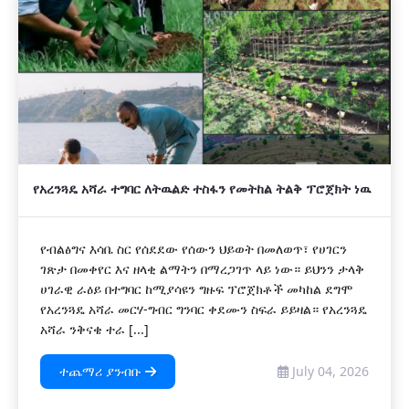
አዲስ
የአረንጓዴ አሻራ ተግባር ለትዉልድ ተስፋን የመትከል ትልቅ ፕሮጀክት ነዉ
የብልፅግና እሳቤ ስር የሰደደው የሰውን ህይወት በመለወጥ፣ የሀገርን
ገጽታ በመቀየር እና ዘላቂ ልማትን በማረጋገጥ ላይ ነው። ይህንን ታላቅ
ሀገራዊ ራዕይ በተግባር ከሚያሳዩን ግዙፍ ፕሮጀክቶች መካከል ደግሞ
የአረንጓዴ አሻራ መርሃ-ግብር ግንባር ቀደሙን ስፍራ ይይዛል። የአረንጓዴ
አሻራ ንቅናቄ ተራ [...]
ተጨማሪ ያንብቡ
July 04, 2026