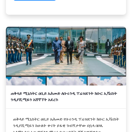
ጠቅላይ ሚኒስትር ዐቢይ አሕመድ ለቡሩንዲ ፕሬዝደንት ክቡር ኢቫሪስት
ንዲያሺሚዬን አሸኛኘት አደረጉ
ጠቅላይ ሚኒስትር ዐቢይ አሕመድ የቡሩንዲ ፕሬዝደንት ክቡር ኢቫሪስት
ንዲያሺሚዬን ከሁለት ቀናት ይፋዊ ጉብኝታቸው በኋላ በቦሌ
አለምአቀፍ አውሮፕላን ማረፊያ በመገኘት ሸኝተዋቸዋል።