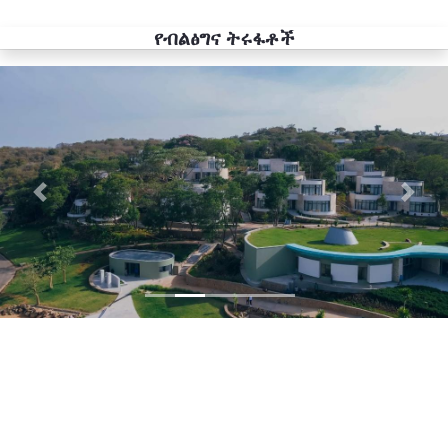
የብልፅግና ትሩፋቶች
Previous
Next