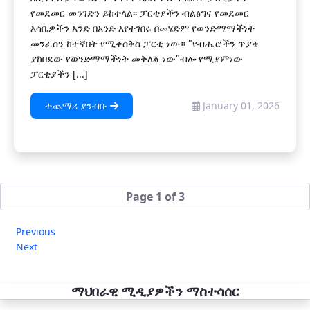
የመደመር መንገድን ይከተላል፡፡ ፓርቲያችን ብልፅግና የመደመር
እሳቤዎችን አንድ በአንድ እየተገበሩ በመሄድም የወንድማማችነት
መንፈስን ከተኛበት የሚቀሰቅስ ፓርቲ ነው። "የብሔሮችን ጥያቄ
ያከበደው የወንድማማችነት መቅለል ነው"ብሎ የሚያምነው
ፓርቲያችን [...]
ተጨማሪ ያንብቡ
January 01, 2026
Page 1 of 3
Previous
Next
ማህበራዊ ሚዲያዎችን ማስተሳሰር