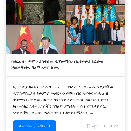
ብሔራዊ ጥቅምን ያስቀደመ ዲፕሎማሲ፡ የኢትዮጵያ ስልታዊ
ገለልተኝነትና ዓለም አቀፍ ቁመና
ኢትዮጵያ ባለፉት የለውጥ ዓመታት በዓለም አቀፍ መድረክ የያዘችው
ዲፕሎማሲያዊ አቋም ሉዓላዊነትን የማስከበር ጽናትና ብሔራዊ
ጥቅምን ባስቀደመ ስልታዊ ግንኙነት ላይ የተገነባ መሆኑን በተግባር
አስመስክራለች። አገራችን በዓለም ፖለቲካ ውስጥ የሚታዩ የጎራ
ግጭቶችንና ልዩ ልዩ ጫናዎችን በብልሃት በማለፍ፣ [...]
ተጨማሪ ያንብቡ
April 10, 2026