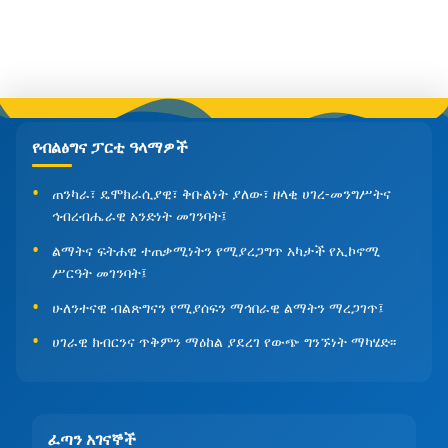
የብልፅግና ፓርቲ ዓላማዎች
ጠንካራ፣ ዴሞክራሲያዊ፣ ቅቡልነት ያለው፣ ዘላቂ ሀገረ-መንግሥትና
ኅብረብሔራዊ አንድነት መገንባት፤
ልማትና ፍትሐዊ ተጠቃሚነትን የሚያረጋግጥ አካታች የኢኮኖሚ
ሥርዓት መገንባት፤
ሁለንተናዊ ብልጽግናን የሚያሰፍን ማኅበራዊ ልማትን ማረጋገጥ፤
ሀገራዊ ክብርንና ጥቅምን ማዕከል ያደረገ የውጭ ግንኙነት ማካሄድ፡፡
ፈጣን አገናኞች