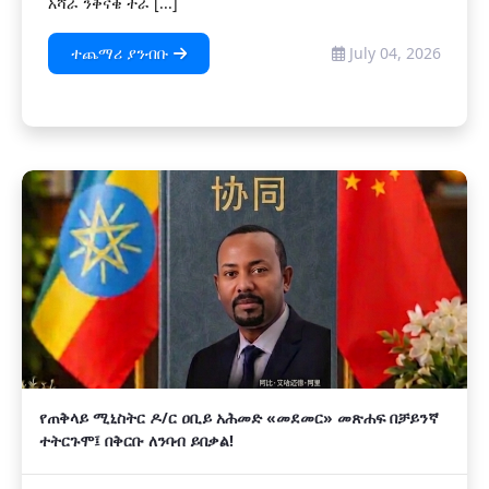
አሻራ ንቅናቄ ተራ [...]
ተጨማሪ ያንብቡ
July 04, 2026
የጠቅላይ ሚኒስትር ዶ/ር ዐቢይ አሕመድ «መደመር» መጽሐፍ በቻይንኛ
ተትርጉሞ፤ በቅርቡ ለንባብ ይበቃል!