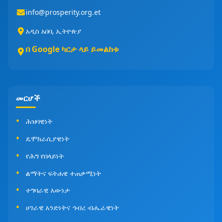
info@prosperity.org.et
አዲስ አበባ, ኢትዮጵያ
በ Google ካርታ ላይ ይመልከቱ
መርሆች
ሕዝባዊነት
ዴሞክራሲያዊነት
የሕግ የበላይነት
ልማትና ፍትሐዊ ተጠቃሚነት
ተግባራዊ እውነታ
ሀገራዊ አንድነትና ኅብረ ብሔራዊነት