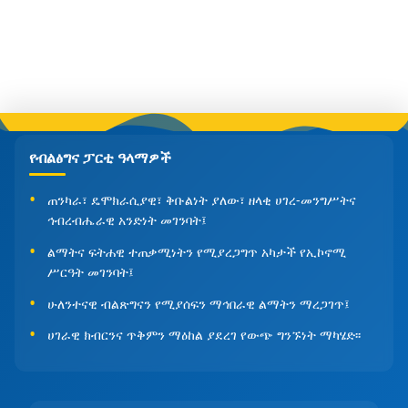
የብልፅግና ፓርቲ ዓላማዎች
ጠንካራ፣ ዴሞክራሲያዊ፣ ቅቡልነት ያለው፣ ዘላቂ ሀገረ-መንግሥትና
ኅብረብሔራዊ አንድነት መገንባት፤
ልማትና ፍትሐዊ ተጠቃሚነትን የሚያረጋግጥ አካታች የኢኮኖሚ
ሥርዓት መገንባት፤
ሁለንተናዊ ብልጽግናን የሚያሰፍን ማኅበራዊ ልማትን ማረጋገጥ፤
ሀገራዊ ክብርንና ጥቅምን ማዕከል ያደረገ የውጭ ግንኙነት ማካሄድ፡፡