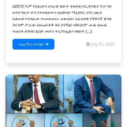
በ2010 ዓ.ም የነበረውን ሀገራዊ ለውጥ ተከትሎ የኢትዮጵያ የነገ ጉዞ
ፍኖተ-ካርታ ሆኖ የተወለደውና በጠቅላይ ሚኒስትር ዶ/ር ዐቢይ
አሕመድ የተጻፈው የ«መደመር» መጽሐፍ፣ ኦፊሴላዊ የቻይንኛ ቋንቋ
ትርጉም ሥራው በመጠናቀቅ ላይ ይገኛል፤ በቅርቡም ሙሉ በሙሉ
ተጠናቆ ለንባብ ሊበቃ መሆኑ ተረጋገጧል። ባለፉት [...]
ተጨማሪ ያንብቡ
July 01, 2026