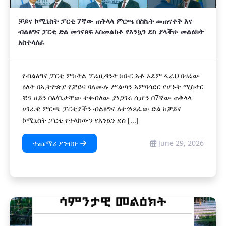
ቻይና ኮሚኒስት ፓርቲ 7ኛው ጠቅላላ ምርጫ በስኬት መጠናቀቅ እና
ብልፅግና ፓርቲ ድል መጎናጸፍ አስመልክቶ የእንኳን ደስ ያላችሁ መልዕክት
አስተላለፈ
የብልፅግና ፓርቲ ምክትል ፕሬዚዳንት ክቡር አቶ አደም ፋራህ በዛሬው
ዕለት በኢትዮጵያ የቻይና ባለሙሉ ሥልጣን አምባሳደር የሆኑት ሚስተር
ቼን ሀይን በፅ/ቤታቸው ተቀብለው ያነጋገሩ ሲሆን በ7ኛው ጠቅላላ
ሀገራዊ ምርጫ ፓርቲያችን ብልፅግና ለተጎነጸፈው ድል ከቻይና
ኮሚኒስት ፓርቲ የተላከውን የእንኳን ደስ [...]
ተጨማሪ ያንብቡ
June 29, 2026