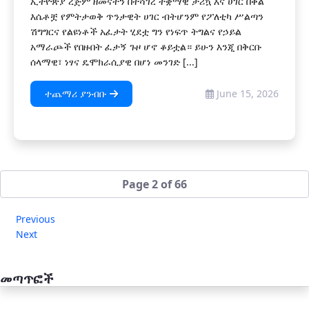
ኢትዮጵያ ረጅም ዘመናትን በተሻገረ ተቋማዊ ታሪኳ እና ሀገር በቀል
እሴቶቿ የምትታወቅ ጥንታዊት ሀገር ብትሆንም የፖለቲካ ሥልጣን
ሽግግርና የልዩነቶች አፈታት ሂደቷ ግን የነፍጥ ትግልና የኃይል
አማራጮች የበዙበት ፈታኝ ጉዞ ሆኖ ቆይቷል። ይሁን እንጂ በቅርቡ
ሰላማዊ፣ ነፃና ዴሞክራሲያዊ በሆነ መንገድ [...]
ተጨማሪ ያንብቡ
June 15, 2026
Page 2 of 66
Previous
Next
መጣጥፎች