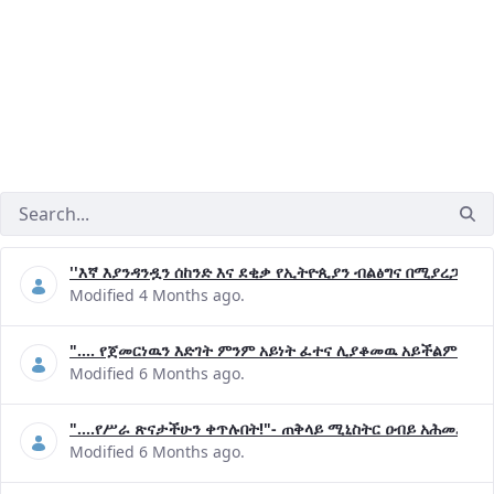
''እኛ እያንዳንዷን ሰከንድ እና ደቂቃ የኢትዮጲያን ብልፅግና በሚያረጋግጡ 
Modified 4 Months ago.
".... የጀመርነዉን እድገት ምንም አይነት ፈተና ሊያቆመዉ አይችልም"- ጠ
Modified 6 Months ago.
"....የሥራ ጽናታችሁን ቀጥሉበት!"- ጠቅላይ ሚኒስትር ዐብይ አሕመድ (ዶ
Modified 6 Months ago.