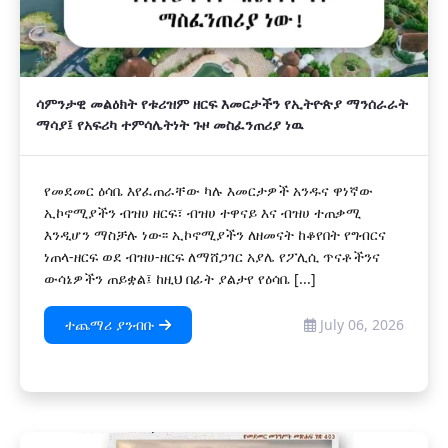
ሳምንታዊ መልዕክት የቱሪዝም ዘርፍ እመርታችን የኢትዮጵያ ማንሰራራት
ማሳያ፤ የአፍሪካ ተምሳሌትነት ጉዞ መስፈንጠሪያ ነዉ
የመደመር ዕሳቤ እየፈጠራቸው ካሉ እመርታዎች አንዱና ዋነኛው
ኢኮኖሚያችን ብዝሀ ዘርፍ፣ ብዝሀ ተዋናይ እና ብዝሀ ተጠቃሚ
እንዲሆን ማስቻሉ ነው፡፡ ኢኮኖሚያችን ለዘመናት ከቆየበት የግብርና
ነጠላ-ዘርፍ ወደ ብዝሀ-ዘርፍ ለማሸጋገር አያሌ የፖሊሲ ጥናቶችንና
ውሳኔዎችን ጠይቋል፤ ከዚህ በፊት ያልታየ የዕሳቤ [...]
ተጨማሪ ያንብቡ
July 06, 2026