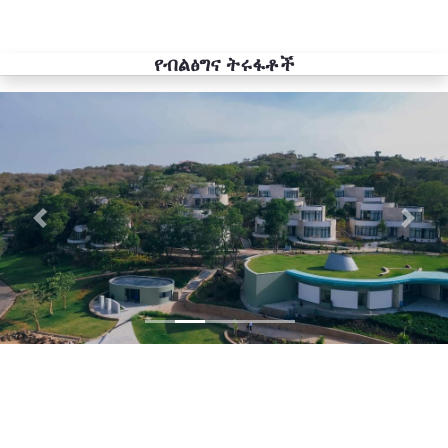
የብልፅግና ትሩፋቶች
Previous
Next