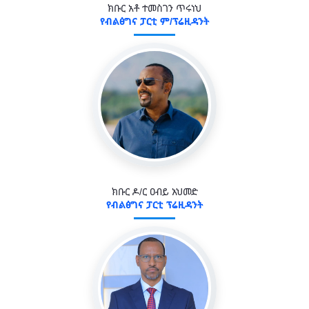
ክቡር አቶ ተመስገን ጥሩነህ
የብልፅግና ፓርቲ ም/ፕሬዚዳንት
ክቡር ዶ/ር ዐብይ አህመድ
የብልፅግና ፓርቲ ፕሬዚዳንት