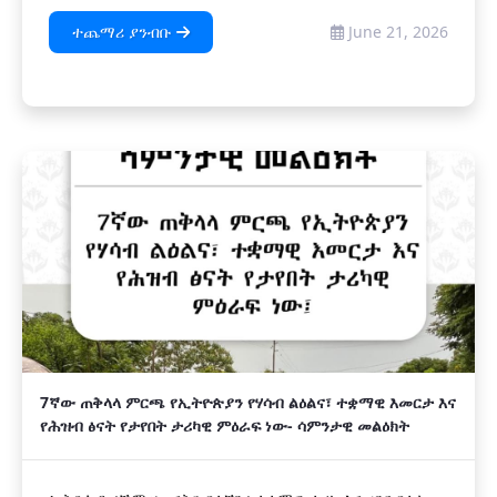
ተጨማሪ ያንብቡ
June 21, 2026
7ኛው ጠቅላላ ምርጫ የኢትዮጵያን የሃሳብ ልዕልና፣ ተቋማዊ እመርታ እና
የሕዝብ ፅናት የታየበት ታሪካዊ ምዕራፍ ነው- ሳምንታዊ መልዕክት