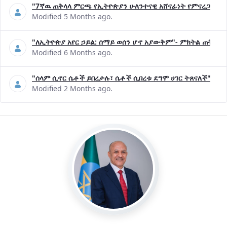
"7ኛዉ ጠቅላላ ምርጫ የኢትዮጵያን ሁለንተናዊ አሸናፊነት የምናረጋግጥበት እ
Modified 5 Months ago.
"ለኢትዮጵያ አየር ኃይል: ሰማይ ወሰን ሆኖ አያውቅም"- ምክትል ጠቅላይ 
Modified 6 Months ago.
"ሰላም ሲኖር ሴቶች ይበረታሉ፣ ሴቶች ሲበረቱ ደግሞ ሀገር ትጸናለች"- ዶ/
Modified 2 Months ago.