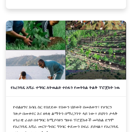
የአረንጓዴ አሻራ ተግባር ለትዉልድ ተስፋን የመትከል ትልቅ ፕሮጀክት ነዉ
የብልፅግና እሳቤ ስር የሰደደው የሰውን ህይወት በመለወጥ፣ የሀገርን
ገጽታ በመቀየር እና ዘላቂ ልማትን በማረጋገጥ ላይ ነው። ይህንን ታላቅ
ሀገራዊ ራዕይ በተግባር ከሚያሳዩን ግዙፍ ፕሮጀክቶች መካከል ደግሞ
የአረንጓዴ አሻራ መርሃ-ግብር ግንባር ቀደሙን ስፍራ ይይዛል። የአረንጓዴ