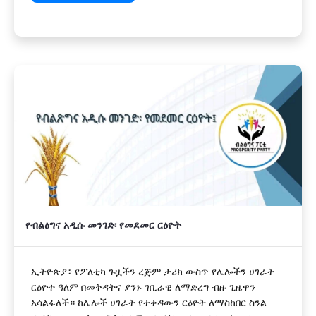
የብልፅግና አዲሱ መንገድ፡ የመደመር ርዕዮት
ኢትዮጵያ፥ የፖለቲካ ጉዟችን ረጅም ታሪክ ውስጥ የሌሎችን ሀገራት
ርዕዮተ ዓለም በመቅዳትና ያንኑ ገቢራዊ ለማድረግ ብዙ ጊዜዋን
አሳልፋለች። ከሌሎች ሀገራት የተቀዳውን ርዕዮት ለማስከበር ስንል