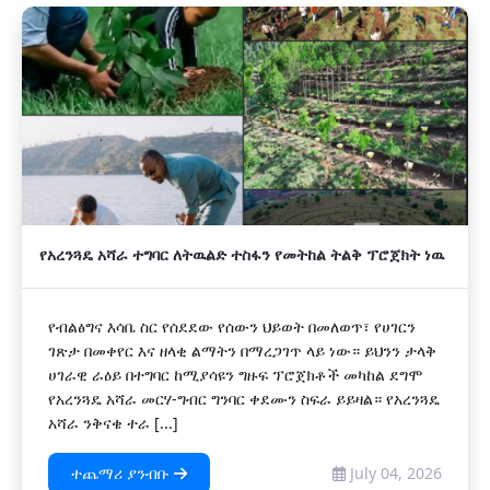
አዲስ
የአረንጓዴ አሻራ ተግባር ለትዉልድ ተስፋን የመትከል ትልቅ ፕሮጀክት ነዉ
የብልፅግና እሳቤ ስር የሰደደው የሰውን ህይወት በመለወጥ፣ የሀገርን
ገጽታ በመቀየር እና ዘላቂ ልማትን በማረጋገጥ ላይ ነው። ይህንን ታላቅ
ሀገራዊ ራዕይ በተግባር ከሚያሳዩን ግዙፍ ፕሮጀክቶች መካከል ደግሞ
የአረንጓዴ አሻራ መርሃ-ግብር ግንባር ቀደሙን ስፍራ ይይዛል። የአረንጓዴ
አሻራ ንቅናቄ ተራ [...]
ተጨማሪ ያንብቡ
July 04, 2026