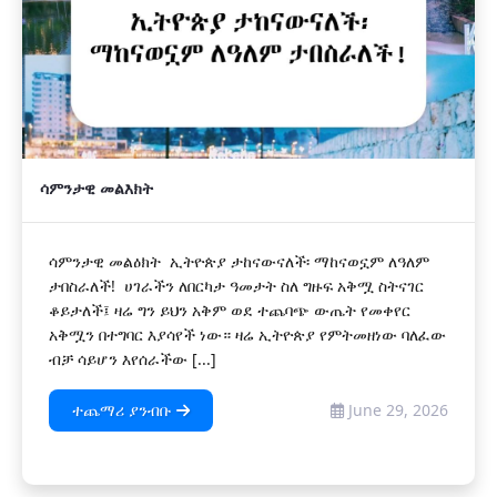
ሳምንታዊ መልእክት
ሳምንታዊ መልዕክት ኢትዮጵያ ታከናውናለች፡ ማከናወኗም ለዓለም
ታበስራለች! ሀገራችን ለበርካታ ዓመታት ስለ ግዙፍ አቅሟ ስትናገር
ቆይታለች፤ ዛሬ ግን ይህን አቅም ወደ ተጨባጭ ውጤት የመቀየር
አቅሟን በተግባር እያሳየች ነው። ዛሬ ኢትዮጵያ የምትመዘነው ባለፈው
ብቻ ሳይሆን እየሰራችው [...]
ተጨማሪ ያንብቡ
June 29, 2026