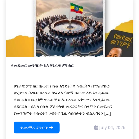
የመደመር መንግስት ስለ ሃገራዊ ምክክር
ሀገራዊ ምክክር በአንድ በኩል አንድነትና ኅብረትን በማጠናከር፣
ልሂቃንና ሕዝብ ለአንድ ከፍ ላለ ዓላማ በአንድ ላይ እንዲቆሙ
ያደርጋል። በዚህም ጥረቶች ሁሉ በአንድ አቅጣጫ እንዲፈስሱ
ያደርጋል። በሌላ በኩል ፖለቲካዊ መረጋጋትና ሰላምን በመፍጠር
የመንግሥት ትኩረት፣ ሀብትና ጊዜ ሳይበታተን ብልጽግናን [...]
ተጨማሪ ያንብቡ
July 04, 2026