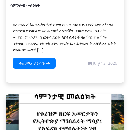
ሳምንታዊ መልዕክት
​​​​​​አረንጓዴ አሻራ የኢትዮጵያን ሁለንተናዊ ብልፅግና በጽኑ መሠረት ላይ
የሚገነባ የትውልድ አሻራ ነው! አለማችን በከባድ የአየር ንብረት
መዛባት ምክንያት በጎርፍና ድርቅ እየተፈተነች ባለችበትና ለችግሩ
በተግባር የተደገፍ በቂ ትኩረትና መፍትሔ ባልተሰጠበት አስቸጋሪ ወቅት
የሰዉ ዘር መገኛ [...]
ተጨማሪ ያንብቡ
July 13, 2026