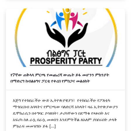
የ7ኛው ጠቅላላ ምርጫ የመጨረሻ ውጤት ይፋ መሆንን ምክንያት
በማድረግ ከብልፅግና ፓርቲ የቀረበ የምስጋና መልዕክት
እጅግ የተከበራችሁ ውድ ኢትዮጵያዊያን፣ የተከበራችሁ የፖለቲካ
ማኅበረሰብ አባላትና የምርጫው ባለድርሻ አካላት፤ ዛሬ ኢትዮጵያውያን
ዴሞክራሲን በተግባር ያሳዩበት፣ ታሪካቸውን በደማቁ የጻፉበት እና
አፍሪካ ስለ ራሷ በራሷ መወሰን እንደምትችል ለአለም ያበሰሩበት ታላቅ
ምዕራፍ መመዝገቡ ይፋ [...]