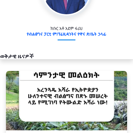
ክቡር አቶ አደም ፋራህ
የብልፅግና ፓርቲ ም/ፕሬዚዳንትና የዋና ጽ/ቤት ኃላፊ
ወቅታዊ ዜናዎች
አዲስ