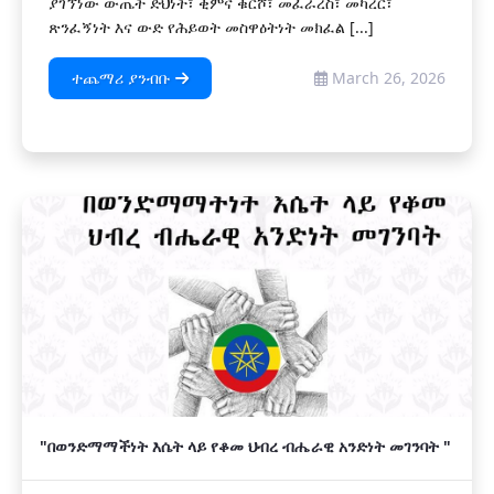
ያገኘነው ውጤት ድህነት፣ ቂምና ቁርሾ፣ መፈራረስ፣ መካረር፣
ጽንፈኝነት እና ውድ የሕይወት መስዋዕትነት መክፈል [...]
ተጨማሪ ያንብቡ
March 26, 2026
"በወንድማማችነት እሴት ላይ የቆመ ህብረ ብሔራዊ አንድነት መገንባት "