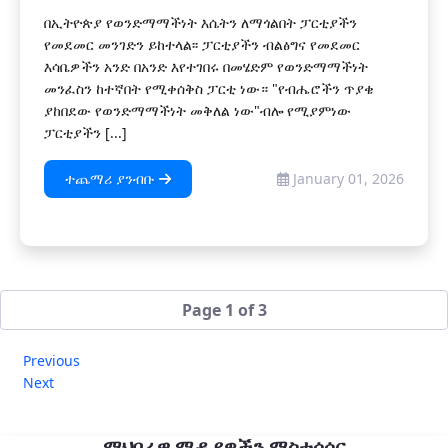
በኢትዮጵያ የወንድማማችነት እሴትን ለማጎልበት ፓርቲያችን
የመደመር መንገድን ይከተላል፡፡ ፓርቲያችን ብልፅግና የመደመር
እሳቤዎችን አንድ በአንድ እየተገበሩ በመሄድም የወንድማማችነት
መንፈስን ከተኛበት የሚቀሰቅስ ፓርቲ ነው። "የብሔሮችን ጥያቄ
ያከበደው የወንድማማችነት መቅለል ነው"ብሎ የሚያምነው
ፓርቲያችን [...]
ተጨማሪ ያንብቡ
January 01, 2026
Page 1 of 3
Previous
Next
ማህበራዊ ሚዲያዎችን ማስተሳሰር