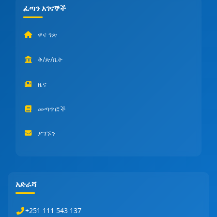
ፈጣን አገናኞች
ዋና ገጽ
ቅ/ጽ/ቤት
ዜና
መጣጥፎች
ያግኙን
አድራሻ
+251 111 543 137