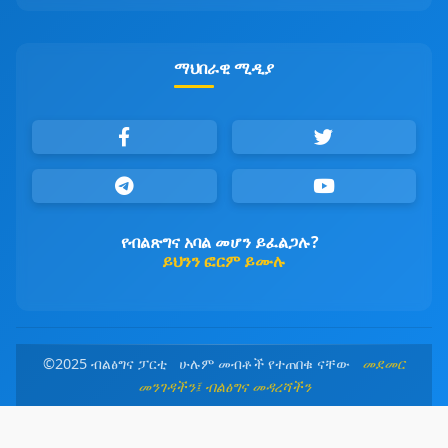
ማህበራዊ ሚዲያ
የብልጽግና አባል መሆን ይፈልጋሉ?
ይህንን ፎርም ይሙሉ
©2025 ብልፅግና ፓርቲ ሁሉም መብቶች የተጠበቁ ናቸው
መደመር
መንገዳችን፤ ብልፅግና መዳረሻችን