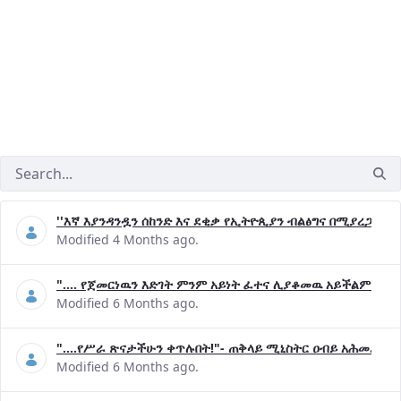
''እኛ እያንዳንዷን ሰከንድ እና ደቂቃ የኢትዮጲያን ብልፅግና በሚያረጋግጡ 
Modified 4 Months ago.
".... የጀመርነዉን እድገት ምንም አይነት ፈተና ሊያቆመዉ አይችልም"- ጠ
Modified 6 Months ago.
"....የሥራ ጽናታችሁን ቀጥሉበት!"- ጠቅላይ ሚኒስትር ዐብይ አሕመድ (ዶ
Modified 6 Months ago.