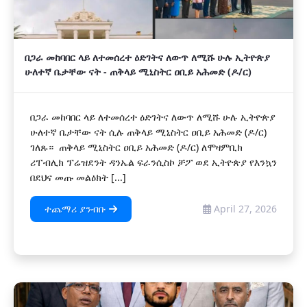
በጋራ መከባበር ላይ ለተመሰረተ ዕድገትና ለውጥ ለሚሹ ሁሉ ኢትዮጵያ
ሁለተኛ ቤታቸው ናት - ጠቅላይ ሚኒስትር ዐቢይ አሕመድ (ዶ/ር)
በጋራ መከባበር ላይ ለተመሰረተ ዕድገትና ለውጥ ለሚሹ ሁሉ ኢትዮጵያ
ሁለተኛ ቤታቸው ናት ሲሉ ጠቅላይ ሚኒስትር ዐቢይ አሕመድ (ዶ/ር)
ገለጹ። ጠቅላይ ሚኒስትር ዐቢይ አሕመድ (ዶ/ር) ለሞዛምቢክ
ሪፐብሊክ ፕሬዝደንት ዳንኤል ፍራንሲስኮ ቻፖ ወደ ኢትዮጵያ የእንኳን
በደህና መጡ መልዕክት [...]
ተጨማሪ ያንብቡ
April 27, 2026