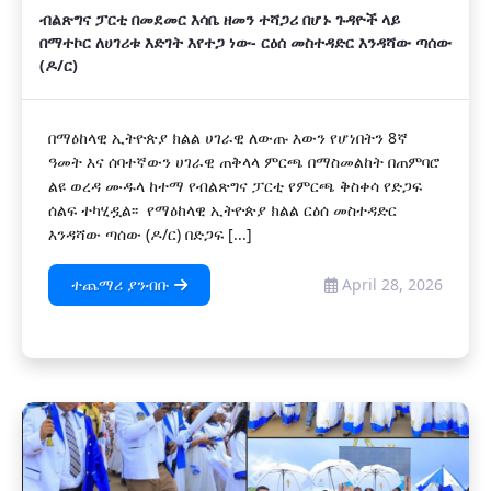
ብልጽግና ፓርቲ በመደመር እሳቤ ዘመን ተሻጋሪ በሆኑ ጉዳዮች ላይ
በማተኮር ለሀገሪቱ እድገት እየተጋ ነው- ርዕሰ መስተዳድር እንዳሻው ጣሰው
(ዶ/ር)
በማዕከላዊ ኢትዮጵያ ክልል ሀገራዊ ለውጡ እውን የሆነበትን 8ኛ
ዓመት እና ሰባተኛውን ሀገራዊ ጠቅላላ ምርጫ በማስመልከት በጠምባሮ
ልዩ ወረዳ ሙዱላ ከተማ የብልጽግና ፓርቲ የምርጫ ቅስቀሳ የድጋፍ
ሰልፍ ተካሂዷል፡፡ የማዕከላዊ ኢትዮጵያ ክልል ርዕሰ መስተዳድር
እንዳሻው ጣሰው (ዶ/ር) በድጋፍ [...]
ተጨማሪ ያንብቡ
April 28, 2026