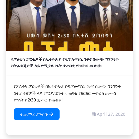
የፖለቲካ ፓርቲዎች በኢትዮጵያ የዲፕሎማሲ ጉዞና በውጭ ግንኙነት
ስትራቴጂዎች ላይ የሚያደርጉት ተጠባቂ የክርክር መድረክ
የፖለቲካ ፓርቲዎች በኢትዮጵያ የዲፕሎማሲ ጉዞና በውጭ ግንኙነት
ስትራቴጂዎች ላይ የሚያደርጉት ተጠባቂ የክርክር መድረክ ሐሙስ
ምሽት ከ2፡30 ጀምሮ ይጠብቁ!
ተጨማሪ ያንብቡ
April 27, 2026