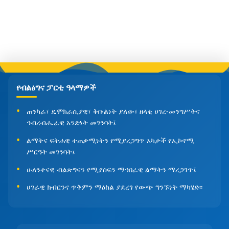
የብልፅግና ፓርቲ ዓላማዎች
ጠንካራ፣ ዴሞክራሲያዊ፣ ቅቡልነት ያለው፣ ዘላቂ ሀገረ-መንግሥትና
ኅብረብሔራዊ አንድነት መገንባት፤
ልማትና ፍትሐዊ ተጠቃሚነትን የሚያረጋግጥ አካታች የኢኮኖሚ
ሥርዓት መገንባት፤
ሁለንተናዊ ብልጽግናን የሚያሰፍን ማኅበራዊ ልማትን ማረጋገጥ፤
ሀገራዊ ክብርንና ጥቅምን ማዕከል ያደረገ የውጭ ግንኙነት ማካሄድ፡፡