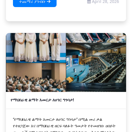
ተጨማሪ ያንብቡ
April 28, 2026
የማህበራዊ ልማት እመርታ ለሀገር ግንባታ!
‘’የማህበራዊ ልማት እመርታ ለሀገር ግንባታ’’ በሚል መሪ ቃል
የተዘጋጀው እና በማህበራዊ ዘርፍ ባለፉት ዓመታት የተመዘገቡ ዐበይት