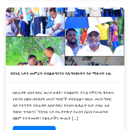
የስንዴ ነዶን መምረጥ የብልጽግናንና የሉዓላዊነትን ጉዞ ማጽናት ነዉ
በድሬዳዋ አስተዳደር ወረዳ ሁለት፣ የብልፅግና ፓርቲ የምርጫ ቅስቀሳ
የድጋፍ ሰልፍ በተለያዩ መርሃ-ግብሮች ተካሂዷል። በዚሁ መርሃ-ግብር
ላይ የተገኙት የድሬዳዋ አስተዳደር ከንቲባ ጽሕፈት ቤት ኃላፊ አቶ
ገበየሁ ጥላሁን፤ “የስንዴ ነዶ የኢትዮጵያ የራስን በራስ የመመገብ
ህልም የታተመበት፣ የልፋታችን ውጤት [...]