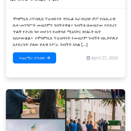
ሞዛምቢክ ሪፐብሊክ ፕሬዝደንት ዳንኤል ፍራንሲስኮ ቻፖ የብሔራዊ
ቤተ-መንግሥት ሙዚየምን ጎብኝተዋል። ጉብኝቱ በሙዚየሙ የተደረገ
ጥልቅ የታሪክ ጉዞ መሆኑን የጠቅላይ ሚኒስትር ጽህፈት ቤት
አስታውቋል። የሞዛምቢክ ፕሬዝዳንት የሙዚየም ጉብኝት በኢትዮጵያ
እያደረጉት ያለው ይፋዊ የሥራ ጉብኝት አካል [...]
ተጨማሪ ያንብቡ
April 27, 2026