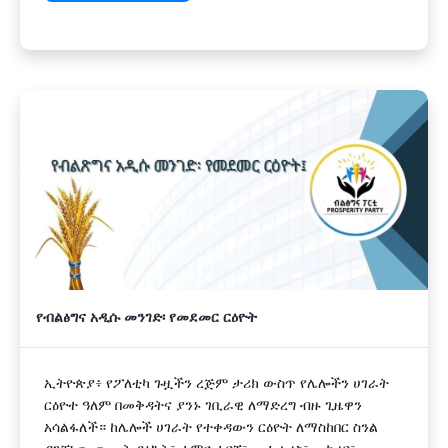
የብልፅግና አዲሱ መንገድ፡ የመደመር ርዕዮት
ኢትዮጵያ፥ የፖለቲካ ጉዟችን ረጅም ታሪክ ውስጥ የሌሎችን ሀገራት
ርዕዮተ ዓለም በመቅዳትና ያንኑ ገቢራዊ ለማድረግ ብዙ ጊዜዋን
አሳልፋለች። ከሌሎች ሀገራት የተቀዳውን ርዕዮት ለማስከበር ስንል