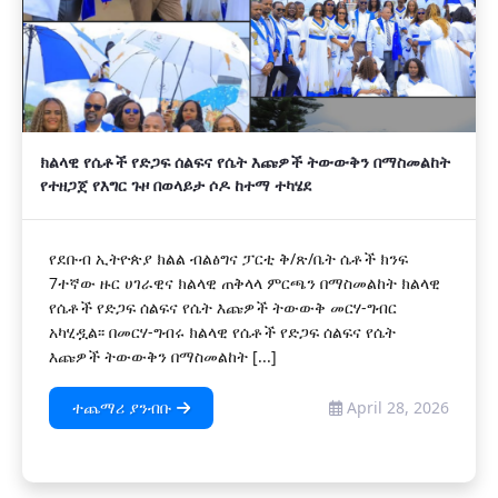
ክልላዊ የሴቶች የድጋፍ ሰልፍና የሴት እጩዎች ትውውቅን በማስመልከት
የተዘጋጀ የእግር ጉዞ በወላይታ ሶዶ ከተማ ተካሄደ
የደቡብ ኢትዮጵያ ክልል ብልፅግና ፓርቲ ቅ/ጽ/ቤት ሴቶች ክንፍ
7ተኛው ዙር ሀገራዊና ክልላዊ ጠቅላላ ምርጫን በማስመልከት ክልላዊ
የሴቶች የድጋፍ ሰልፍና የሴት እጩዎች ትውውቅ መርሃ-ግብር
አካሂዷል፡፡ በመርሃ-ግብሩ ክልላዊ የሴቶች የድጋፍ ሰልፍና የሴት
እጩዎች ትውውቅን በማስመልከት [...]
ተጨማሪ ያንብቡ
April 28, 2026