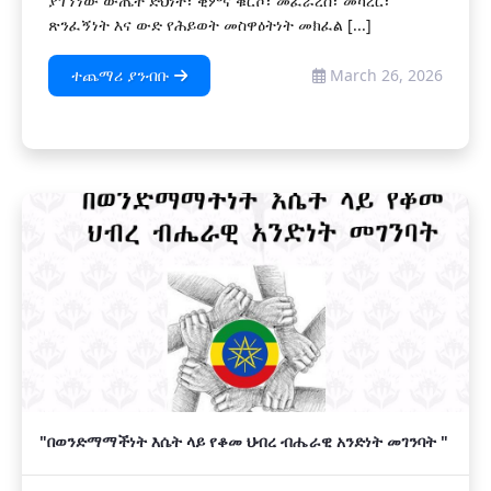
ያገኘነው ውጤት ድህነት፣ ቂምና ቁርሾ፣ መፈራረስ፣ መካረር፣
ጽንፈኝነት እና ውድ የሕይወት መስዋዕትነት መክፈል [...]
ተጨማሪ ያንብቡ
March 26, 2026
"በወንድማማችነት እሴት ላይ የቆመ ህብረ ብሔራዊ አንድነት መገንባት "