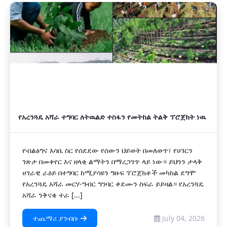
አዲስ
የአረንጓዴ አሻራ ተግባር ለትዉልድ ተስፋን የመትከል ትልቅ ፕሮጀክት ነዉ
የብልፅግና እሳቤ ስር የሰደደው የሰውን ህይወት በመለወጥ፣ የሀገርን
ገጽታ በመቀየር እና ዘላቂ ልማትን በማረጋገጥ ላይ ነው። ይህንን ታላቅ
ሀገራዊ ራዕይ በተግባር ከሚያሳዩን ግዙፍ ፕሮጀክቶች መካከል ደግሞ
የአረንጓዴ አሻራ መርሃ-ግብር ግንባር ቀደሙን ስፍራ ይይዛል። የአረንጓዴ
አሻራ ንቅናቄ ተራ [...]
ተጨማሪ ያንብቡ
July 04, 2026