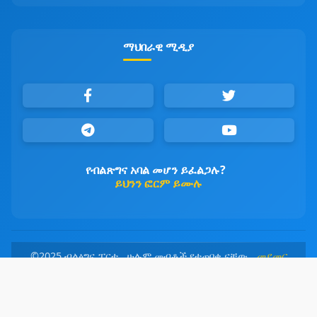
ማህበራዊ ሚዲያ
የብልጽግና አባል መሆን ይፈልጋሉ?
ይህንን ፎርም ይሙሉ
©2025 ብልፅግና ፓርቲ ሁሉም መብቶች የተጠበቁ ናቸው
መደመር
መንገዳችን፤ ብልፅግና መዳረሻችን