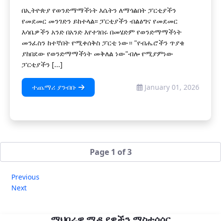
በኢትዮጵያ የወንድማማችነት እሴትን ለማጎልበት ፓርቲያችን
የመደመር መንገድን ይከተላል፡፡ ፓርቲያችን ብልፅግና የመደመር
እሳቤዎችን አንድ በአንድ እየተገበሩ በመሄድም የወንድማማችነት
መንፈስን ከተኛበት የሚቀሰቅስ ፓርቲ ነው። "የብሔሮችን ጥያቄ
ያከበደው የወንድማማችነት መቅለል ነው"ብሎ የሚያምነው
ፓርቲያችን [...]
ተጨማሪ ያንብቡ
January 01, 2026
Page 1 of 3
Previous
Next
ማህበራዊ ሚዲያዎችን ማስተሳሰር