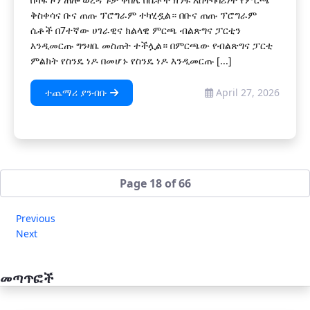
ቅስቀሳና ቡና ጠጡ ፕሮግራም ተካሂዷል። በቡና ጠጡ ፕሮግራም
ሴቶች በ7ተኛው ሀገራዊና ክልላዊ ምርጫ ብልጽግና ፓርቲን
እንዲመርጡ ግንዛቤ መስጠት ተችሏል። በምርጫው የብልጽግና ፓርቲ
ምልክት የስንዴ ነዶ በመሆኑ የስንዴ ነዶ እንዲመርጡ [...]
ተጨማሪ ያንብቡ
April 27, 2026
Page 18 of 66
Previous
Next
መጣጥፎች