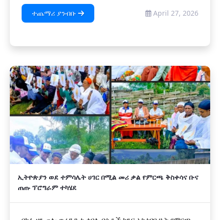
ተጨማሪ ያንብቡ
April 27, 2026
ኢትዮጵያን ወደ ተምሳሌት ሀገር በሚል መሪ ቃል የምርጫ ቅስቀሳና ቡና
ጠጡ ፕሮግራም ተካሄደ
በካፋ ዞን ጠሎ ወረዳ ጉታ ቀበሌ በሴቶች ክንፍ አስተባባሪነት የምርጫ