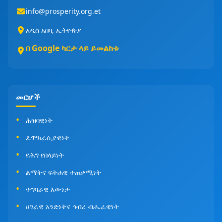
info@prosperity.org.et
አዲስ አበባ, ኢትዮጵያ
በ Google ካርታ ላይ ይመልከቱ
መርሆች
ሕዝባዊነት
ዴሞክራሲያዊነት
የሕግ የበላይነት
ልማትና ፍትሐዊ ተጠቃሚነት
ተግባራዊ እውነታ
ሀገራዊ አንድነትና ኅብረ ብሔራዊነት