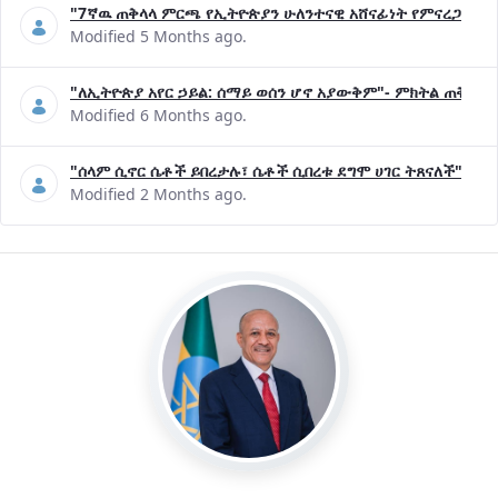
"7ኛዉ ጠቅላላ ምርጫ የኢትዮጵያን ሁለንተናዊ አሸናፊነት የምናረጋግጥበት እ
Modified 5 Months ago.
"ለኢትዮጵያ አየር ኃይል: ሰማይ ወሰን ሆኖ አያውቅም"- ምክትል ጠቅላይ 
Modified 6 Months ago.
"ሰላም ሲኖር ሴቶች ይበረታሉ፣ ሴቶች ሲበረቱ ደግሞ ሀገር ትጸናለች"- ዶ/
Modified 2 Months ago.