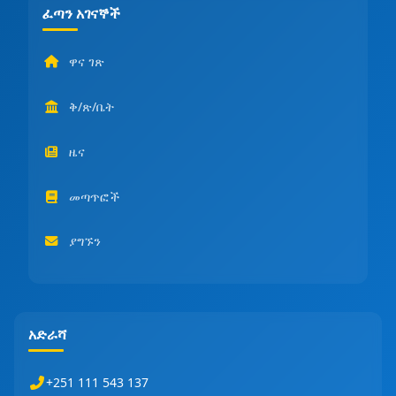
ፈጣን አገናኞች
ዋና ገጽ
ቅ/ጽ/ቤት
ዜና
መጣጥፎች
ያግኙን
አድራሻ
+251 111 543 137