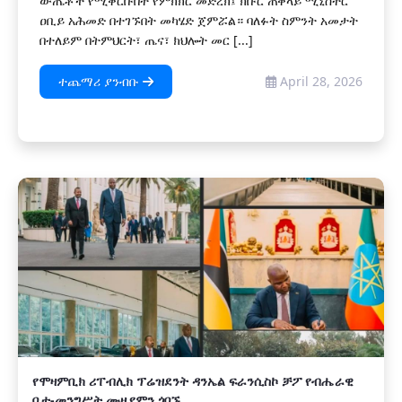
ውጤቶች የሚቀርቡበት የምክክር መድረክ፤ ክቡር ጠቅላይ ሚኒስትር
ዐቢይ አሕመድ በተገኙበት መካሄድ ጀምሯል። ‎ባለፉት ስምንት አመታት
በተለይም በትምህርት፣ ጤና፣ ክህሎት መር [...]
ተጨማሪ ያንብቡ
April 28, 2026
የሞዛምቢክ ሪፐብሊክ ፕሬዝደንት ዳንኤል ፍራንሲስኮ ቻፖ የብሔራዊ
ቤተ-መንግሥት ሙዚየምን ጎበኙ