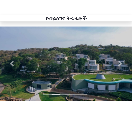
የብልፅግና ትሩፋቶች
Previous
Next