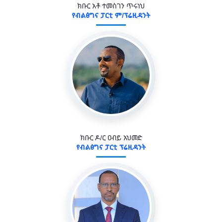
ክቡር አቶ ተመስገን ጥሩነህ
የብልፅግና ፓርቲ ም/ፕሬዚዳንት
ክቡር ዶ/ር ዐብይ አህመድ
የብልፅግና ፓርቲ ፕሬዚዳንት