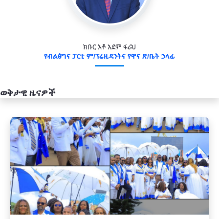
ክቡር አቶ አደም ፋራህ
የብልፅግና ፓርቲ ም/ፕሬዚዳንትና የዋና ጽ/ቤት ኃላፊ
ወቅታዊ ዜናዎች
አዲስ