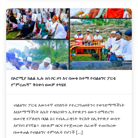
በኦሮሚያ ክልል ኢሉ አባ ቦር ዞን እና በመቱ ከተማ የብልፅግና ፓርቲ
የ"ምረጡኝ" ቅስቀሳ ዘመቻ ተካሄደ
ብልፅግና ፓርቲ እውነተኛ ብዝሃነት የተረጋገጠባትንና የወንድማማችነት
እህታማማችነት እሴት የዳበረባትን ኢትዮጵያን ዕውን በማድረግ፣
ዘመናዊ የፖለቲካ ባህል እና የብሔራዊነት ትርክት በኢትዮጵያ ውስጥ
እየገነባ ይገኛል። በሁሉም ዘርፍ የተጀመረው ስራወች ተጠናክረው
በመቀጠል የብልፅግና ተምሳሌት የሆነች [...]