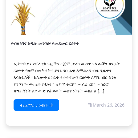
የብልፅግና አዲሱ መንገድ፡ የመደመር ርዕዮት
ኢትዮጵያ፥ የፖለቲካ ጉዟችን ረጅም ታሪክ ውስጥ የሌሎችን ሀገራት
ርዕዮተ ዓለም በመቅዳትና ያንኑ ገቢራዊ ለማድረግ ብዙ ጊዜዋን
አሳልፋለች። ከሌሎች ሀገራት የተቀዳውን ርዕዮት ለማስከበር ስንል
ያገኘነው ውጤት ድህነት፣ ቂምና ቁርሾ፣ መፈራረስ፣ መካረር፣
ጽንፈኝነት እና ውድ የሕይወት መስዋዕትነት መክፈል [...]
ተጨማሪ ያንብቡ
March 26, 2026