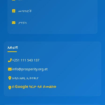
መጣጥፎች
ያግኙን
አድራሻ
+251 111 543 137
info@prosperity.org.et
አዲስ አበባ, ኢትዮጵያ
በ Google ካርታ ላይ ይመልከቱ