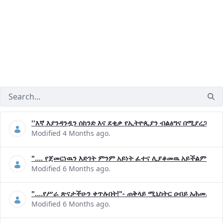
''እኛ እያንዳንዷን ሰከንድ እና ደቂቃ የኢትዮጲያን ብልፅግና በሚያረጋግጡ 
Modified 4 Months ago.
".... የጀመርነዉን እድገት ምንም አይነት ፈተና ሊያቆመዉ አይችልም"- ጠ
Modified 6 Months ago.
"....የሥራ ጽናታችሁን ቀጥሉበት!"- ጠቅላይ ሚኒስትር ዐብይ አሕመድ (ዶ
Modified 6 Months ago.