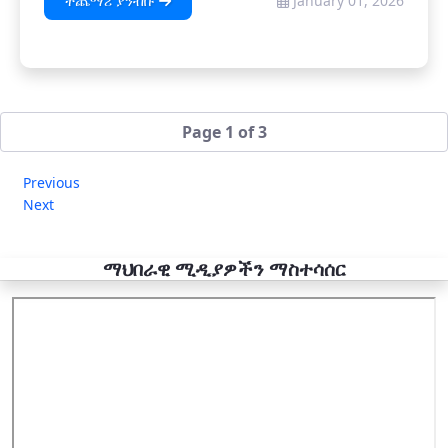
ተጨማሪ ያንብቡ
January 01, 2026
Page 1 of 3
Previous
Next
ማህበራዊ ሚዲያዎችን ማስተሳሰር