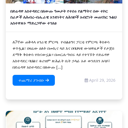
በድሬዳዋ አስተዳደር በለውጡ ዓመታት የተሰሩ የልማትና ሰው ተኮር
ስራዎች ለሕብረ-ብሔራዊ አንድነትና ለሕዝቦች አብሮነት መጠናከር ጉልህ
አስተዋጽኦ ማድረጋቸው ተገለፀ
ለ7ኛው ጠቅላላ ሀገራዊ ምርጫ የብልፅግና ፓርቲ የምርጫ ቅስቀሳ
ቀጥሏል፣ በዛሬው ዕለት በመኪና ላይ እና በባህላዊ ውዝዋዜዎች የታጀበ
ደማቅ ቅስቀሳ ተከናውኗል። በመርሐ-ግብሩ ላይ የተገኙት የድሬዳዋ
አስተዳደር ባህልና ቱሪዝም ጽሕፈት ቤት ኃላፊ አቶ ወንደሰን አባይ፤
በድሬዳዋ አስተዳደር በለውጡ [...]
ተጨማሪ ያንብቡ
April 29, 2026