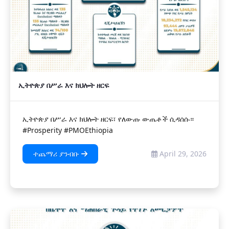
ኢትዮጵያ በሥራ እና ክህሎት ዘርፍ
ኢትዮጵያ በሥራ እና ክህሎት ዘርፍ፣ የለውጡ ውጤቶች ሲዳሰሱ።
#Prosperity #PMOEthiopia
ተጨማሪ ያንብቡ
April 29, 2026