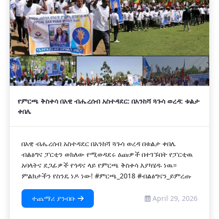
የምርጫ ቅስቀሳ በአዊ ብሔረሰብ አስተዳደር: በአንከሻ ጓጉሳ ወረዳ: ቱልታ
ቀበሌ
በአዊ ብሔረሰብ አስተዳደር በአንከሻ ጓጉሳ ወረዳ በቱልታ ቀበሌ
ብልፅግና ፓርቲን ወክለው የሚወዳደሩ ዕጩዎች በተገኙበት የፓርቲዉ
አባላትና ደጋፊዎች የጎዳና ላይ የምርጫ ቅስቀሳ እያካሄዱ ነዉ።
ምልክታችን የስንዴ ነዶ ነው! #ምርጫ_2018 #ብልፅግናን_ይምረጡ
ተጨማሪ ያንብቡ
April 29, 2026