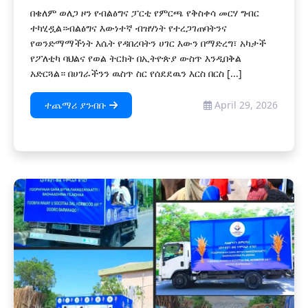
በቄለም ወለጋ ዞን የብልፅግና ፓርቲ የምርጫ የቅስቀሳ መርሃ ግብር
ተካሂዷል።ብልፅግና እውነተኛ ብዝሃነት የተረጋገጠባትንና
የወንድማማችነት እሴት የዳበረባትን ሀገር እውን በማድረግ፣ አካታች
የፖለቲካ ባህልና የወል ትርክት በኢትዮጵያ ውስጥ እንዲበቅል
አድርጓል። በሀገራችንን ዉስጥ ስር የሰደደዉን እርስ በርስ [...]
ተጨማሪ ያንብቡ
April 29, 2026