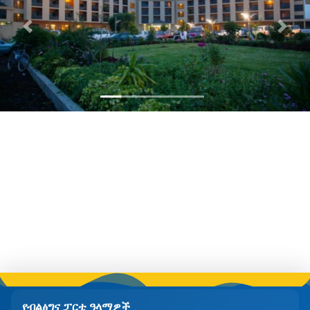
Previous
Next
የብልፅግና ፓርቲ ዓላማዎች