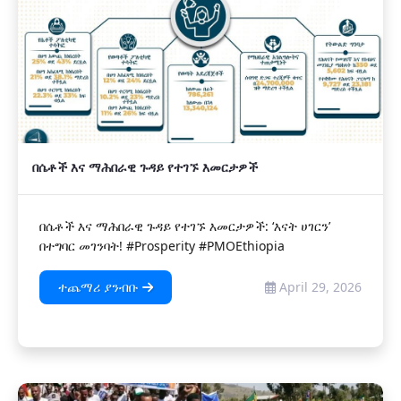
በሴቶች እና ማሕበራዊ ጉዳይ የተገኙ እመርታዎች
በሴቶች እና ማሕበራዊ ጉዳይ የተገኙ እመርታዎች: ‘እናት ሀገርን’
በተግባር መገንባት! #Prosperity #PMOEthiopia
ተጨማሪ ያንብቡ
April 29, 2026