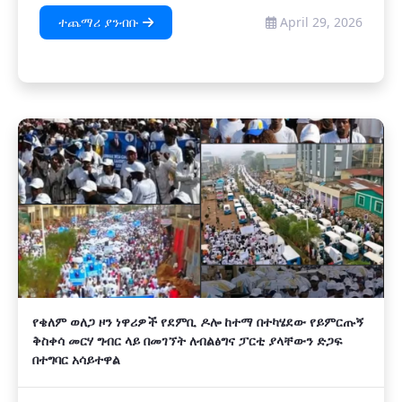
ተጨማሪ ያንብቡ
April 29, 2026
የቄለም ወለጋ ዞን ነዋሪዎች የደምቢ ዶሎ ከተማ በተካሄደው የይምርጡኝ
ቅስቀሳ መርሃ ግብር ላይ በመገኘት ለብልፅግና ፓርቲ ያላቸውን ድጋፍ
በተግባር አሳይተዋል