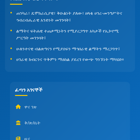
ጠንካራ፣ ዴሞክራሲያዊ፣ ቅቡልነት ያለው፣ ዘላቂ ሀገረ-መንግሥትና
ኅብረብሔራዊ አንድነት መገንባት፤
ልማትና ፍትሐዊ ተጠቃሚነትን የሚያረጋግጥ አካታች የኢኮኖሚ
ሥርዓት መገንባት፤
ሁለንተናዊ ብልጽግናን የሚያሰፍን ማኅበራዊ ልማትን ማረጋገጥ፤
ሀገራዊ ክብርንና ጥቅምን ማዕከል ያደረገ የውጭ ግንኙነት ማካሄድ፡፡
ፈጣን አገናኞች
ዋና ገጽ
ቅ/ጽ/ቤት
ዜና