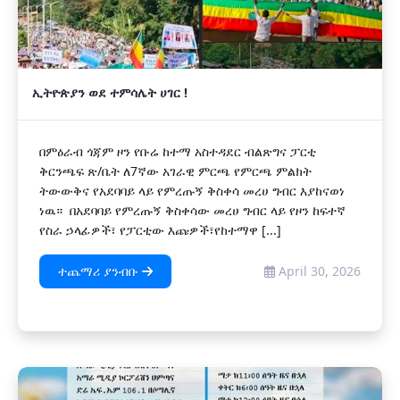
ኢትዮጵያን ወደ ተምሳሌት ሀገር !
በምዕራብ ጎጃም ዞን የቡሬ ከተማ አስተዳደር ብልጽግና ፓርቲ
ቅርንጫፍ ጽ/ቤት ለ7ኛው አገራዊ ምርጫ የምርጫ ምልክት
ትውውቅና የአደባባይ ላይ የምረጡኝ ቅስቀሳ መረሀ ግብር እያከናወነ
ነዉ። በአደባባይ የምረጡኝ ቅስቀሳው መረሀ ግብር ላይ የዞን ከፍተኛ
የስራ ኃላፊዎች፣ የፓርቲው እጩዎች፣የከተማዋ [...]
ተጨማሪ ያንብቡ
April 30, 2026