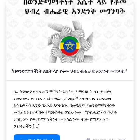
"በወንድማማችነት እሴት ላይ የቆመ ህብረ ብሔራዊ አንድነት መገንባት "
በኢትዮጵያ የወንድማማችነት እሴትን ለማጎልበት ፓርቲያችን
የመደመር መንገድን ይከተላል፡፡ ፓርቲያችን ብልፅግና የመደመር
እሳቤዎችን አንድ በአንድ እየተገበሩ በመሄድም የወንድማማችነት
መንፈስን ከተኛበት የሚቀሰቅስ ፓርቲ ነው። "የብሔሮችን ጥያቄ
ያከበደው የወንድማማችነት መቅለል ነው"ብሎ የሚያምነው
ፓርቲያችን [...]