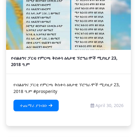
የብልፅግና ፓርቲ የምርጫ ቅስቀሳ ዕለታዊ ኘሮግራሞች ሚያዚያ 23,
2018 ዓ.ም
የብልፅግና ፓርቲ የምርጫ ቅስቀሳ ዕለታዊ ኘሮግራሞች ሚያዚያ 23,
2018 ዓ.ም #prosperity
ተጨማሪ ያንብቡ
April 30, 2026