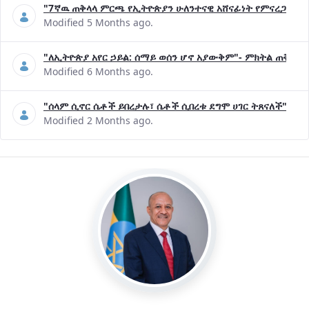
"7ኛዉ ጠቅላላ ምርጫ የኢትዮጵያን ሁለንተናዊ አሸናፊነት የምናረጋግጥበት እ
Modified 5 Months ago.
"ለኢትዮጵያ አየር ኃይል: ሰማይ ወሰን ሆኖ አያውቅም"- ምክትል ጠቅላይ 
Modified 6 Months ago.
"ሰላም ሲኖር ሴቶች ይበረታሉ፣ ሴቶች ሲበረቱ ደግሞ ሀገር ትጸናለች"- ዶ/
Modified 2 Months ago.