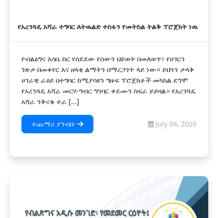
የአረንጓዴ አሻራ ተግባር ለትዉልድ ተስፋን የመትከል ትልቅ ፕሮጀክት ነዉ
የብልፅግና እሳቤ ስር የሰደደው የሰውን ህይወት በመለወጥ፣ የሀገርን
ገጽታ በመቀየር እና ዘላቂ ልማትን በማረጋገጥ ላይ ነው። ይህንን ታላቅ
ሀገራዊ ራዕይ በተግባር ከሚያሳዩን ግዙፍ ፕሮጀክቶች መካከል ደግሞ
የአረንጓዴ አሻራ መርሃ-ግብር ግንባር ቀደሙን ስፍራ ይይዛል። የአረንጓዴ
አሻራ ንቅናቄ ተራ [...]
ተጨማሪ ያንብቡ
July 04, 2026