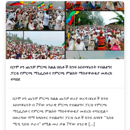
‎በጋሞ ዞን ጨንቻ ምርጫ ክልል በሴቶች ክንፍ አስተባባሪነት የብልፅግና
ፓርቲ የምርጫ ማኒፌስቶና የምርጫ ምልክት ማስተዋወቂያ መድረክ
ተካሄደ
በጋሞ ዞን ጨንቻ ምርጫ ክልል ጨንቻ ዙሪያ ወረዳ በሴቶች ክንፍ
አስተባባሪነት በ 7ኛው ሀገራዊ ምርጫ የብልፅግና ፓርቲ የምርጫ
ማኒፌስቶና የምርጫ ምልክት ማስተዋወቂያ መድረክ ተካሂዷል። ‎
‎በወረዳው ሻማ ክላስተር የብልፅግና ፓርቲ ሴቶች ክንፍ አባላት "ጊስቴ
ሚዲ ጊስቴ ዶራና" በሚል መሪ ቃል 7ኛው ሀገራዊ [...]