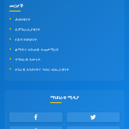
መርሆች
ሕዝባዊነት
ዴሞክራሲያዊነት
የሕግ የበላይነት
ልማትና ፍትሐዊ ተጠቃሚነት
ተግባራዊ እውነታ
ሀገራዊ አንድነትና ኅብረ ብሔራዊነት
ማህበራዊ ሚዲያ