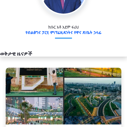
ክቡር አቶ አደም ፋራህ
የብልፅግና ፓርቲ ም/ፕሬዚዳንትና የዋና ጽ/ቤት ኃላፊ
ወቅታዊ ዜናዎች
አዲስ