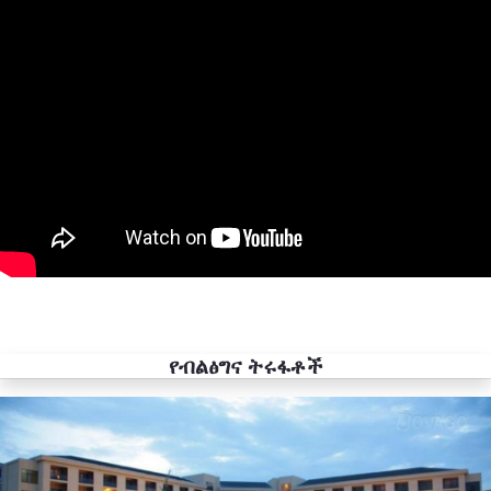
የብልፅግና ትሩፋቶች