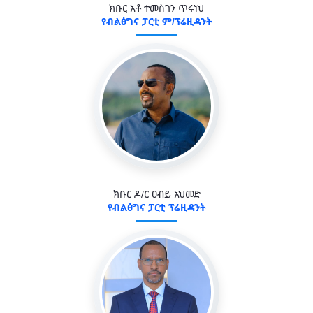
ክቡር አቶ ተመስገን ጥሩነህ
የብልፅግና ፓርቲ ም/ፕሬዚዳንት
ክቡር ዶ/ር ዐብይ አህመድ
የብልፅግና ፓርቲ ፕሬዚዳንት