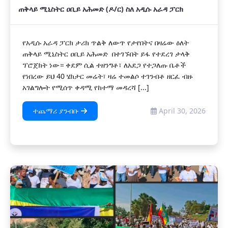
ጠቅላይ ሚኒስትር ዐቢይ አሕመድ (ዶ/ር) ስለ አዲሱ አራዳ ፓርክ
የአዲሱ አራዳ ፓርክ ታሪክ ጥልቅ ለውጥ የታየበትና በዛሬው ዕለት
ጠቅላይ ሚኒስትር ዐቢይ አሕመድ በተገኙበት ይፋ የተደረገ ታላቅ
ፕሮጀክት ነው። ቀደም ሲል ተዘንግቶ፣ ለአደጋ የተጋለጡ ቤቶች
የነበረው ይህ 40 ሄክታር መሬት፣ ዛሬ ተመልሶ ተገንብቶ ዘርፈ ብዙ
አገልግሎት የሚሰጥ ቀዳሚ የከተማ መዳረሻ [...]
ተጨማሪ ያንብቡ
April 30, 2026