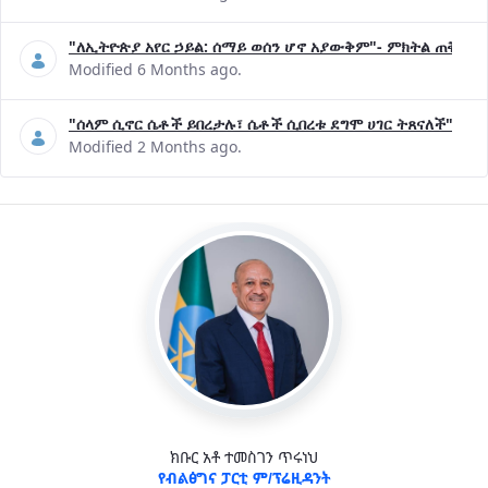
"ለኢትዮጵያ አየር ኃይል: ሰማይ ወሰን ሆኖ አያውቅም"- ምክትል ጠቅላይ 
Modified 6 Months ago.
"ሰላም ሲኖር ሴቶች ይበረታሉ፣ ሴቶች ሲበረቱ ደግሞ ሀገር ትጸናለች"- ዶ/
Modified 2 Months ago.
ክቡር አቶ ተመስገን ጥሩነህ
የብልፅግና ፓርቲ ም/ፕሬዚዳንት