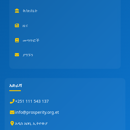
ቅ/ጽ/ቤት
ዜና
መጣጥፎች
ያግኙን
አድራሻ
+251 111 543 137
info@prosperity.org.et
አዲስ አበባ, ኢትዮጵያ