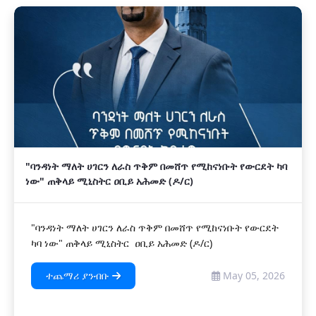
"ባንዳነት ማለት ሀገርን ለራስ ጥቅም በመሸጥ የሚከናነቡት የውርደት ካባ
ነው" ጠቅላይ ሚኒስትር ዐቢይ አሕመድ (ዶ/ር)
"ባንዳነት ማለት ሀገርን ለራስ ጥቅም በመሸጥ የሚከናነቡት የውርደት
ካባ ነው" ጠቅላይ ሚኒስትር ዐቢይ አሕመድ (ዶ/ር)
ተጨማሪ ያንብቡ
May 05, 2026