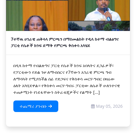
7ተኛዉ ሀገራዊ ጠቅላላ ምርጫን በማስመልከት የዲላ ከተማ ብልፅግና
ፓርቲ የሴቶች ክንፍ ደማቅ የምርጫ ቅስቀሳ አካሄደ
በዲላ ከተማ የብልጽግና ፓርቲ የሴቶች ክንፍ አባላትና ደጋፊዎች፣
የፓርቲውን የድል ጉዞ ለማብሰርና የ7ኛውን አገራዊ ምርጫ ግብ
ለማሳካት የሚያስችል ሰፊ የድጋፍና የቅስቀሳ መርሃ-ግብር በዛሬው
ዕለት አካሂደዋል። የቅስቀሳ መርሃ-ግብሩ ፓርቲው ለሴቶች ሁለንተናዊ
ተጠቃሚነት የነደፋቸውን ስትራቴጂዎችና የልማት [...]
ተጨማሪ ያንብቡ
May 05, 2026