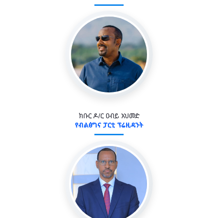
ክቡር ዶ/ር ዐብይ አህመድ
የብልፅግና ፓርቲ ፕሬዚዳንት