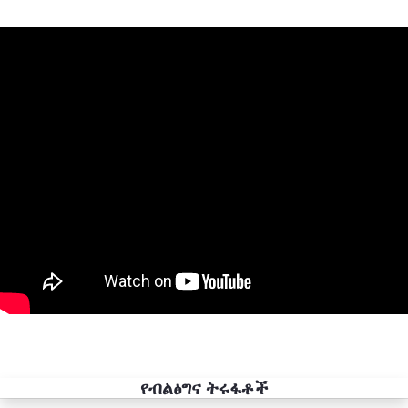
የብልፅግና ትሩፋቶች