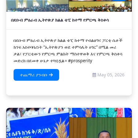
በደቡብ ምዕራብ ኢትዮጵያ ክልል ቴፒ ከተማ የምርጫ ቅስቀሳ
በደቡብ ምዕራብ ኢትዮጵያ ክልል ቴፒ ከተማ የብልፅግና ፓርቲ ሴቶች
ክንፍ አስተባባሪነት “ኢትዮጵያን ወደ ተምሳሌት ሀገር” በሚል መሪ
ቃል፣ የፓርቲውን የምርጫ ምልክት ማስተዋወቅ እና የምርጫ ቅስቀሳ
መድረክ በደመቀ ሁኔታ ተካሂዷል። #prosperity
ተጨማሪ ያንብቡ
May 05, 2026