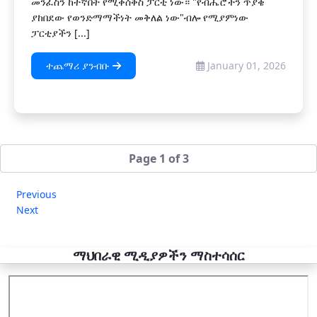
መንፈስን ከተኛበት የሚቀሰቅስ ፓርቲ ነው። "የብሔሮችን ጥያቄ
ያከበደው የወንድማማችነት መቅለል ነው"ብሎ የሚያምነው
ፓርቲያችን [...]
ተጨማሪ ያንብቡ
January 01, 2026
Page 1 of 3
Previous
Next
ማህበራዊ ሚዲያዎችን ማስተሳሰር