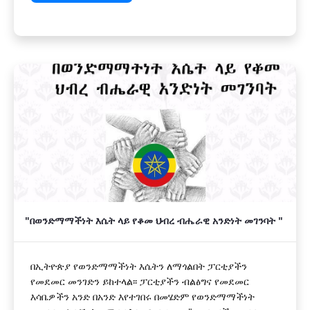
"በወንድማማችነት እሴት ላይ የቆመ ህብረ ብሔራዊ አንድነት መገንባት "
በኢትዮጵያ የወንድማማችነት እሴትን ለማጎልበት ፓርቲያችን
የመደመር መንገድን ይከተላል፡፡ ፓርቲያችን ብልፅግና የመደመር
እሳቤዎችን አንድ በአንድ እየተገበሩ በመሄድም የወንድማማችነት