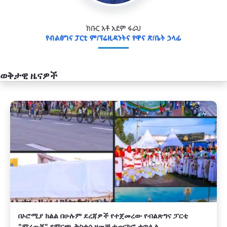
ክቡር አቶ አደም ፋራህ
የብልፅግና ፓርቲ ም/ፕሬዚዳንትና የዋና ጽ/ቤት ኃላፊ
ወቅታዊ ዜናዎች
አዲስ
በኦሮሚያ ክልል በሁሉም ደረጃዎች የተጀመረው የብልጽግና ፓርቲ
"ምረጡኝ" የምርጫ ቅስቀሳ ዘመቻ ተጠናክሮ ቀጥሏል