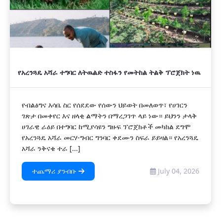
የአረንጓዴ አሻራ ተግባር ለትዉልድ ተስፋን የመትከል ትልቅ ፕሮጀክት ነዉ
የብልፅግና እሳቤ ስር የሰደደው የሰውን ህይወት በመለወጥ፣ የሀገርን
ገጽታ በመቀየር እና ዘላቂ ልማትን በማረጋገጥ ላይ ነው። ይህንን ታላቅ
ሀገራዊ ራዕይ በተግባር ከሚያሳዩን ግዙፍ ፕሮጀክቶች መካከል ደግሞ
የአረንጓዴ አሻራ መርሃ-ግብር ግንባር ቀደሙን ስፍራ ይይዛል። የአረንጓዴ
አሻራ ንቅናቄ ተራ [...]
ተጨማሪ ያንብቡ
July 04, 2026