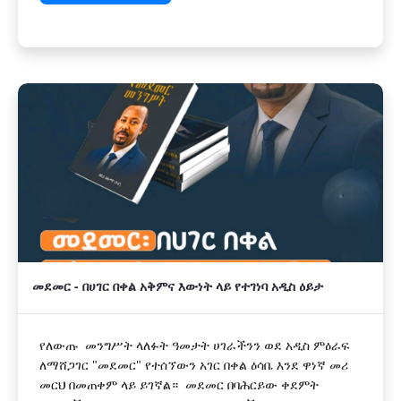
መደመር - በሀገር በቀል አቅምና እውነት ላይ የተገነባ አዲስ ዕይታ
የለውጡ መንግሥት ላለፉት ዓመታት ሀገራችንን ወደ አዲስ ምዕራፍ
ለማሸጋገር "መደመር" የተሰኘውን አገር በቀል ዕሳቤ እንደ ዋነኛ መሪ
መርህ በመጠቀም ላይ ይገኛል። መደመር በባሕርይው ቀደምት