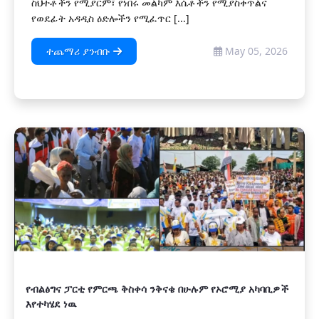
ስህተቶችን የሚያርም፣ የነበሩ መልካም እሴቶችን የሚያስቀጥልና
የወደፊት አዳዲስ ዕድሎችን የሚፈጥር [...]
ተጨማሪ ያንብቡ
May 05, 2026
የብልፅግና ፓርቲ የምርጫ ቅስቀሳ ንቅናቄ በሁሉም የኦሮሚያ አካባቢዎች
እየተካሄደ ነዉ