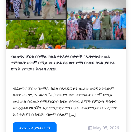
ብልጽግና ፓርቲ በሶማሊ ክልል የተለያዩ ቦታዎች "ኢትዮጵያን ወደ
ተምሳሌት ሀገር!" በሚል መሪ ቃል ሰፊዉን የማህበረሰብ ክፍል ያሳተፈ
ደማቅ የምርጫ ቅስቀሳ አካሄደ
ብልጽግና ፓርቲ በሶማሊ ክልል በአፍዴር ዞን ጨረቲ ወረዳ እንዲሁም
በዶዋ ዞን ሞያሌ ወረዳ "ኢትዮጵያን ወደ ተምሳሌት ሀገር!" በሚል
መሪ ቃል ሰፊዉን የማህበረሰብ ክፍል ያሳተፈ ደማቅ የምርጫ ቅስቀሳ
አካሂዷል፡፡ የዜጎችን ኢኮኖሚያዊና ማህበራዊ ተጠቃሚነት በማረጋገጥ
ኢትዮጵያን በ አፍሪካ ብሎም በአለም [...]
ተጨማሪ ያንብቡ
May 05, 2026