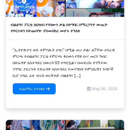
ብልፅግና ፓርቲ ለህዝብ የገባውን ቃል በተግባር በማረጋገጥ ውጤት
ተኮርነቱን በተጨባጭ ያስመሰከረ መሆኑ ተገለፀ
"ኢትዮጵያን ወደ ተምሳሌት ሀገር" በሚል መሪ ቃል፣ ለ7ኛው ሀገራዊ
ምርጫ የብልፅግና ፓርቲ የምርጫ ቅስቀሳ የሻይ ቡና መርሃ ግብር
በድሬዳዋ አስተዳደር በወረዳ 03 ተካሂዷል። በመድረኩ ተገኝተው
ንግግር ያደረጉት የድሬዳዋ አስተዳደር የመንግስት ኮምኒኬሽን ጉዳዮች
ቢሮ ኃላፊ አቶ ብሩክ ወርቅነህ፤ ብልፅግና [...]
ተጨማሪ ያንብቡ
May 06, 2026