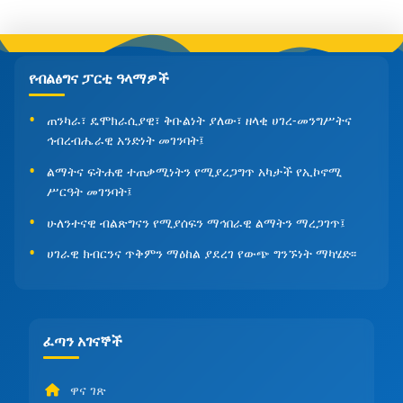
የብልፅግና ፓርቲ ዓላማዎች
ጠንካራ፣ ዴሞክራሲያዊ፣ ቅቡልነት ያለው፣ ዘላቂ ሀገረ-መንግሥትና
ኅብረብሔራዊ አንድነት መገንባት፤
ልማትና ፍትሐዊ ተጠቃሚነትን የሚያረጋግጥ አካታች የኢኮኖሚ
ሥርዓት መገንባት፤
ሁለንተናዊ ብልጽግናን የሚያሰፍን ማኅበራዊ ልማትን ማረጋገጥ፤
ሀገራዊ ክብርንና ጥቅምን ማዕከል ያደረገ የውጭ ግንኙነት ማካሄድ፡፡
ፈጣን አገናኞች
ዋና ገጽ