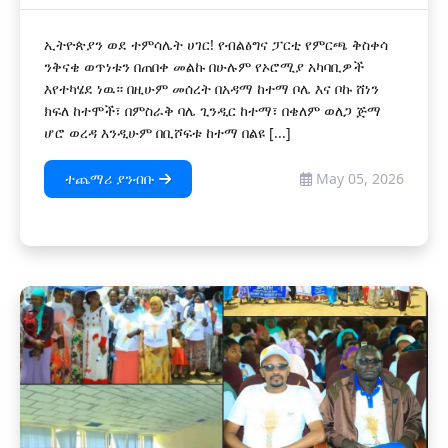
ኢትዮጵያን ወደ ተምሳሌት ሀገር! የብልፅግና ፓርቲ የምርጫ ቅስቀሳ
ንቅናቄ ወጥነቱን በጠበቀ መልኩ በሁሉም የኦሮሚያ አካባቢዎች
እየተካሄደ ነዉ። በዚሁም መሰረት በአዳማ ከተማ ቦሌ እና ቦኩ ሸነን
ክፍለ ከተሞች፣ በምስራቅ ባሌ ጊንዲር ከተማ፣ በቄለም ወለጋ ጅማ
ሆሮ ወረዳ እንዲሁም በቢሾፍቱ ከተማ በልዩ [...]
ተጨማሪ ያንብቡ
May 05, 2026