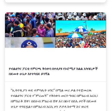
የብልፅግና ፓርቲ የምርጫ ቅስቀሳ በተለያዩ የኦሮሚያ ክልል አካባቢዎች
በደመቀ ሁኔታ እየተካሄደ ይገኛል
“ኢትዮጲያን ወደ ተምሳሌት ሀገር” በሚል መሪ ቃል የተጀመረዉ
የብልፅግና ፓርቲ የ"ምረጡኝ" የቅስቀሳ መርሃ-ግብር በምዕራብ አርሲ፣
በምስራቅ ሸዋ፣ በደቡብ ምዕራብ ሸዋ እና በቡኖ በደሌ ዞኖች በደመቀ
ሁኔታ ተካሂዷል። በምዕራብ አርሲ ዞን ዶዶላ ከተማ እና ወረዳ