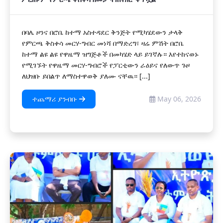
በባሌ ዞንና በሮቤ ከተማ አስተዳደር ቅንጅት የሚካሄደውን ታላቅ
የምርጫ ቅስቀሳ መርሃ-ግብር መነሻ በማድረግ፣ ዛሬ ምሽት በሮቤ
ከተማ ልዩ ልዩ የዋዜማ ዝግጅቶች በመካሄድ ላይ ይገኛሉ። እየተከናወኑ
የሚገኙት የዋዜማ መርሃ-ግብሮች የፓርቲውን ራዕይና የለውጥ ጉዞ
ለህዝቡ ይበልጥ ለማስተዋወቅ ያለሙ ናቸዉ። [...]
ተጨማሪ ያንብቡ
May 06, 2026