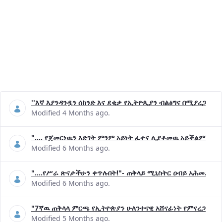
''እኛ እያንዳንዷን ሰከንድ እና ደቂቃ የኢትዮጲያን ብልፅግና በሚያረጋግጡ 
Modified 4 Months ago.
".... የጀመርነዉን እድገት ምንም አይነት ፈተና ሊያቆመዉ አይችልም"- ጠ
Modified 6 Months ago.
"....የሥራ ጽናታችሁን ቀጥሉበት!"- ጠቅላይ ሚኒስትር ዐብይ አሕመድ (ዶ
Modified 6 Months ago.
"7ኛዉ ጠቅላላ ምርጫ የኢትዮጵያን ሁለንተናዊ አሸናፊነት የምናረጋግጥበት እ
Modified 5 Months ago.