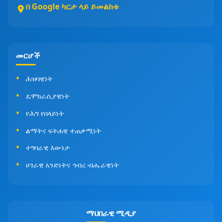
በ Google ካርታ ላይ ይመልከቱ
መርሆች
ሕዝባዊነት
ዴሞክራሲያዊነት
የሕግ የበላይነት
ልማትና ፍትሐዊ ተጠቃሚነት
ተግባራዊ እውነታ
ሀገራዊ አንድነትና ኅብረ ብሔራዊነት
ማህበራዊ ሚዲያ