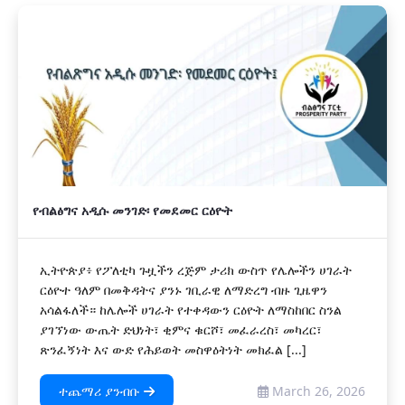
የብልፅግና አዲሱ መንገድ፡ የመደመር ርዕዮት
ኢትዮጵያ፥ የፖለቲካ ጉዟችን ረጅም ታሪክ ውስጥ የሌሎችን ሀገራት
ርዕዮተ ዓለም በመቅዳትና ያንኑ ገቢራዊ ለማድረግ ብዙ ጊዜዋን
አሳልፋለች። ከሌሎች ሀገራት የተቀዳውን ርዕዮት ለማስከበር ስንል
ያገኘነው ውጤት ድህነት፣ ቂምና ቁርሾ፣ መፈራረስ፣ መካረር፣
ጽንፈኝነት እና ውድ የሕይወት መስዋዕትነት መክፈል [...]
ተጨማሪ ያንብቡ
March 26, 2026