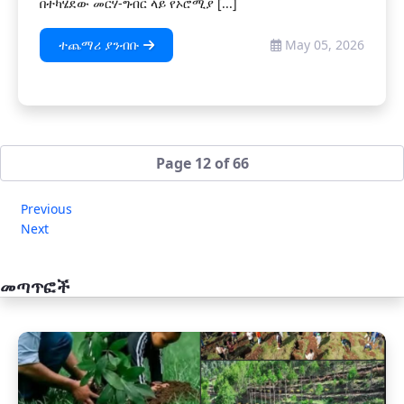
በተካሄደው መርሃ-ግብር ላይ የኦሮሚያ [...]
ተጨማሪ ያንብቡ
May 05, 2026
Page 12 of 66
Previous
Next
መጣጥፎች
አዲስ